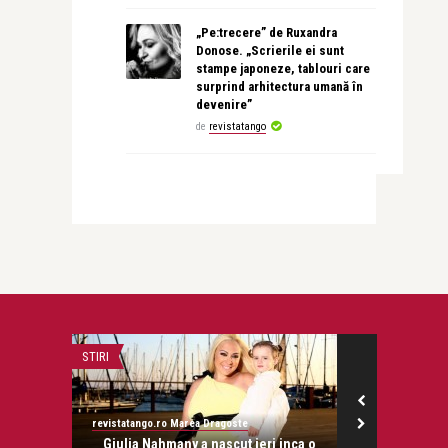
„Pe:trecere” de Ruxandra
Donose. „Scrierile ei sunt
stampe japoneze, tablouri care
surprind arhitectura umană în
devenire”
de
revistatango
STIRI
ADVERT
revistatango.ro Marea Dragoste
Alex Pub
a doua
Giulia Nahmany a nascut ieri inca o
Ești o perso