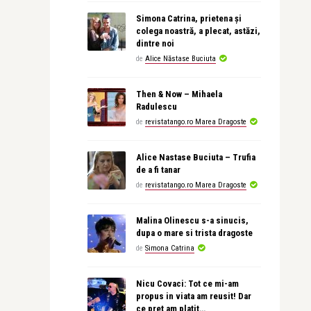
Simona Catrina, prietena și
colega noastră, a plecat, astăzi,
dintre noi
de
Alice Năstase Buciuta
Then & Now – Mihaela
Radulescu
de
revistatango.ro Marea Dragoste
Alice Nastase Buciuta – Trufia
de a fi tanar
de
revistatango.ro Marea Dragoste
Malina Olinescu s-a sinucis,
dupa o mare si trista dragoste
de
Simona Catrina
Nicu Covaci: Tot ce mi-am
propus in viata am reusit! Dar
ce pret am platit…