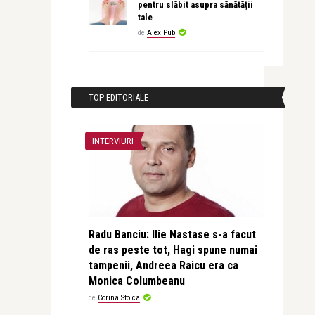
pentru slăbit asupra sănătății
tale
de
Alex Pub
TOP EDITORIALE
INTERVIURI
Radu Banciu: Ilie Nastase s-a facut
de ras peste tot, Hagi spune numai
tampenii, Andreea Raicu era ca
Monica Columbeanu
de
Corina Stoica