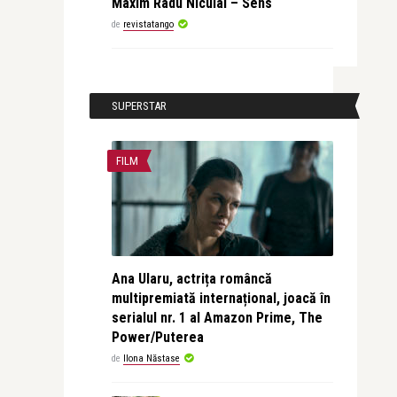
Maxim Radu Niculai – Sens
de
revistatango
SUPERSTAR
FILM
Ana Ularu, actrița româncă
multipremiată internațional, joacă în
serialul nr. 1 al Amazon Prime, The
Power/Puterea
de
Ilona Năstase