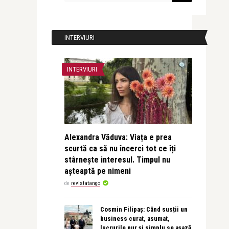
INTERVIURI
INTERVIURI
Alexandra Văduva: Viața e prea
scurtă ca să nu încerci tot ce îți
stârnește interesul. Timpul nu
așteaptă pe nimeni
de
revistatango
Cosmin Filipaș: Când susții un
business curat, asumat,
lucrurile pur și simplu se așază