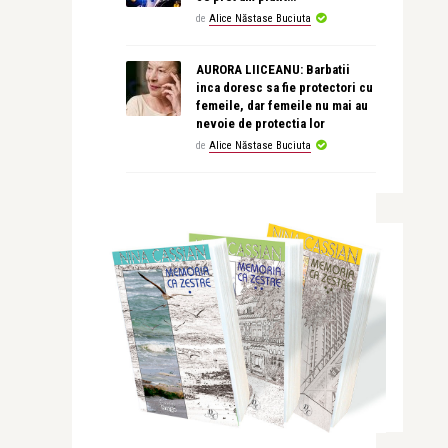
de
Alice Năstase Buciuta
AURORA LIICEANU: Barbatii
inca doresc sa fie protectori cu
femeile, dar femeile nu mai au
nevoie de protectia lor
de
Alice Năstase Buciuta