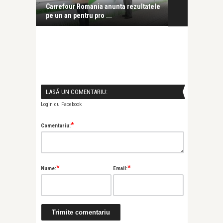
stigat la
Carrefour Romania anunta rezultatele
Marele premiu
pe un an pentru pro ...
Eforie Nord
stigat la
LASĂ UN COMENTARIU:
Login cu Facebook
*
Comentariu:
*
*
Nume:
Email: