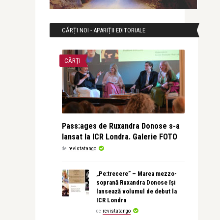
CĂRȚI NOI - APARIȚII EDITORIALE
CĂRȚI
Pass:ages de Ruxandra Donose s-a
lansat la ICR Londra. Galerie FOTO
de
revistatango
„Pe:trecere” – Marea mezzo-
soprană Ruxandra Donose își
lansează volumul de debut la
ICR Londra
de
revistatango