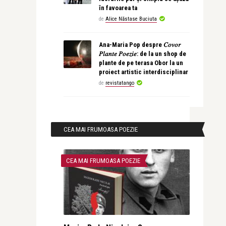
în favoarea ta
de
Alice Năstase Buciuta
Ana-Maria Pop despre 𝐶𝑜𝑣𝑜𝑟
𝑃𝑙𝑎𝑛𝑡𝑒 𝑃𝑜𝑒𝑧𝑖𝑒: de la un shop de
plante de pe terasa Obor la un
proiect artistic interdisciplinar
de
revistatango
CEA MAI FRUMOASA POEZIE
CEA MAI FRUMOASA POEZIE