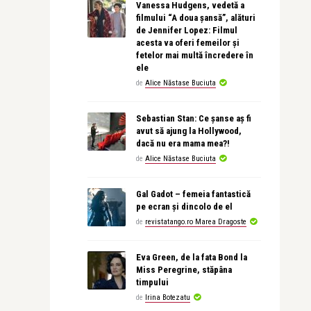
Vanessa Hudgens, vedetă a
filmului “A doua șansă”, alături
de Jennifer Lopez: Filmul
acesta va oferi femeilor și
fetelor mai multă încredere în
ele
de
Alice Năstase Buciuta
Sebastian Stan: Ce șanse aș fi
avut să ajung la Hollywood,
dacă nu era mama mea?!
de
Alice Năstase Buciuta
Gal Gadot – femeia fantastică
pe ecran și dincolo de el
de
revistatango.ro Marea Dragoste
Eva Green, de la fata Bond la
Miss Peregrine, stăpâna
timpului
de
Irina Botezatu