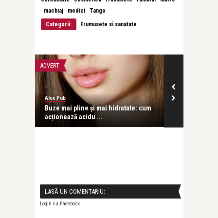
·
·
·
machiaj
medici
Tango
Categorii:
Frumusete si sanatate
ADVERT
ADVERT
Alex Pub
revistatango
listică:
Buze mai pline și mai hidratate: cum
Colagen și f
acționează acidu ...
în profunzim
LASĂ UN COMENTARIU:
Login cu Facebook