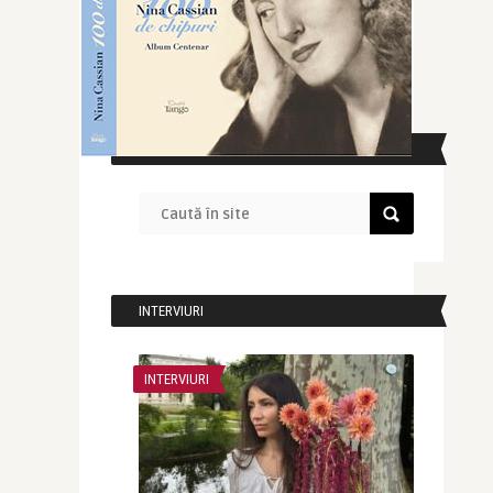
CAUTĂ ÎN SITE
INTERVIURI
INTERVIURI