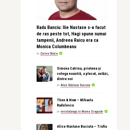
Radu Banciu: Ilie Nastase s-a facut
de ras peste tot, Hagi spune numai
tampenii, Andreea Raicu era ca
Monica Columbeanu
de
Corina Stoica
Simona Catrina, prietena și
colega noastră, a plecat, astăzi,
dintre noi
de
Alice Năstase Buciuta
Then & Now – Mihaela
Radulescu
de
revistatango.ro Marea Dragoste
Alice Nastase Buciuta – Trufia