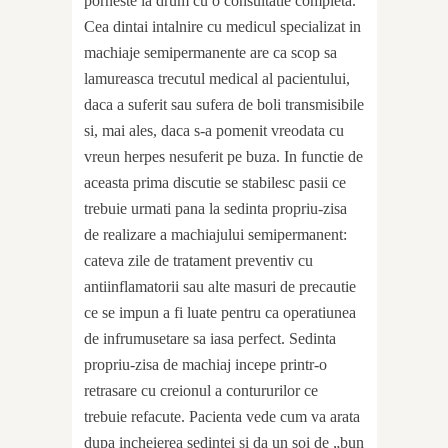
porneste la drum cu o consultatie completa.
Cea dintai intalnire cu medicul specializat in
machiaje semipermanente are ca scop sa
lamureasca trecutul medical al pacientului,
daca a suferit sau sufera de boli transmisibile
si, mai ales, daca s-a pomenit vreodata cu
vreun herpes nesuferit pe buza. In functie de
aceasta prima discutie se stabilesc pasii ce
trebuie urmati pana la sedinta propriu-zisa
de realizare a machiajului semipermanent:
cateva zile de tratament preventiv cu
antiinflamatorii sau alte masuri de precautie
ce se impun a fi luate pentru ca operatiunea
de infrumusetare sa iasa perfect. Sedinta
propriu-zisa de machiaj incepe printr-o
retrasare cu creionul a contururilor ce
trebuie refacute. Pacienta vede cum va arata
dupa incheierea sedintei si da un soi de „bun