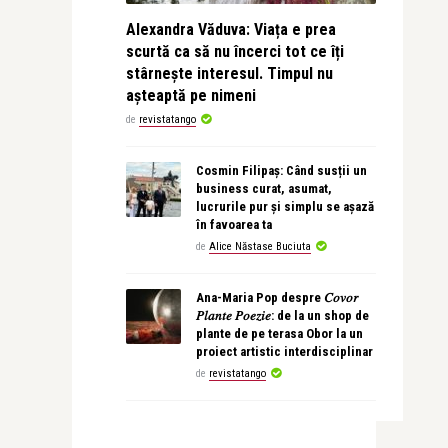
Alexandra Văduva: Viața e prea
scurtă ca să nu încerci tot ce îți
stârnește interesul. Timpul nu
așteaptă pe nimeni
de
revistatango
Cosmin Filipaș: Când susții un
business curat, asumat,
lucrurile pur și simplu se așază
în favoarea ta
de
Alice Năstase Buciuta
Ana-Maria Pop despre 𝐶𝑜𝑣𝑜𝑟
𝑃𝑙𝑎𝑛𝑡𝑒 𝑃𝑜𝑒𝑧𝑖𝑒: de la un shop de
plante de pe terasa Obor la un
proiect artistic interdisciplinar
de
revistatango