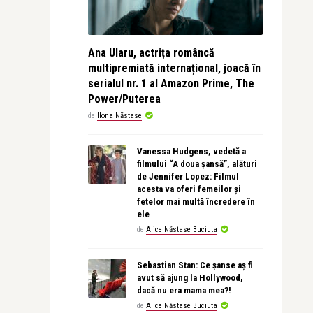
Ana Ularu, actrița româncă
multipremiată internațional, joacă în
serialul nr. 1 al Amazon Prime, The
Power/Puterea
de
Ilona Năstase
Vanessa Hudgens, vedetă a
filmului “A doua șansă”, alături
de Jennifer Lopez: Filmul
acesta va oferi femeilor și
fetelor mai multă încredere în
ele
de
Alice Năstase Buciuta
Sebastian Stan: Ce șanse aș fi
avut să ajung la Hollywood,
dacă nu era mama mea?!
de
Alice Năstase Buciuta