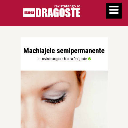
Machiajele semipermanente
de
revistatango.ro Marea Dragoste