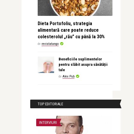
Dieta Portofoliu, strategia
alimentară care poate reduce
colesterolul „rău” cu până la 30%
de
revistatango
Beneficiile suplimentelor
pentru slăbit asupra sănătății
tale
de
Alex Pub
TOP EDITORIALE
INTERVIURI