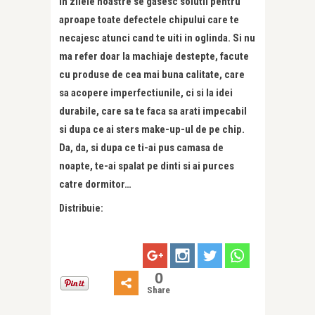
In zilele noastre se gasesc solutii pentru
aproape toate defectele chipului care te
necajesc atunci cand te uiti in oglinda. Si nu
ma refer doar la machiaje destepte, facute
cu produse de cea mai buna calitate, care
sa acopere imperfectiunile, ci si la idei
durabile, care sa te faca sa arati impecabil
si dupa ce ai sters make-up-ul de pe chip.
Da, da, si dupa ce ti-ai pus camasa de
noapte, te-ai spalat pe dinti si ai purces
catre dormitor…
Distribuie:
0
Share