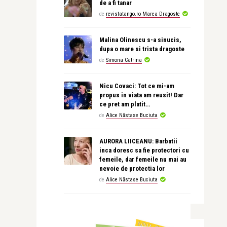
de a fi tanar
de
revistatango.ro Marea Dragoste
Malina Olinescu s-a sinucis,
dupa o mare si trista dragoste
de
Simona Catrina
Nicu Covaci: Tot ce mi-am
propus in viata am reusit! Dar
ce pret am platit…
de
Alice Năstase Buciuta
AURORA LIICEANU: Barbatii
inca doresc sa fie protectori cu
femeile, dar femeile nu mai au
nevoie de protectia lor
de
Alice Năstase Buciuta