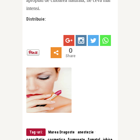
apropiati de culoarea
naturala, fie ceva mai
intensi.
Distribuie:
0
Share
·
·
Tag-uri:
Marea Dragoste
anestezie
·
·
·
·
consultatie
cosmetica
frumusete
fumatul
iubire