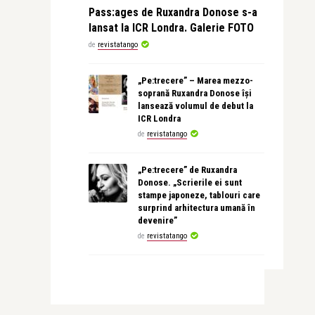
Pass:ages de Ruxandra Donose s-a
lansat la ICR Londra. Galerie FOTO
de
revistatango
„Pe:trecere” – Marea mezzo-
soprană Ruxandra Donose își
lansează volumul de debut la
ICR Londra
de
revistatango
„Pe:trecere” de Ruxandra
Donose. „Scrierile ei sunt
stampe japoneze, tablouri care
surprind arhitectura umană în
devenire”
de
revistatango