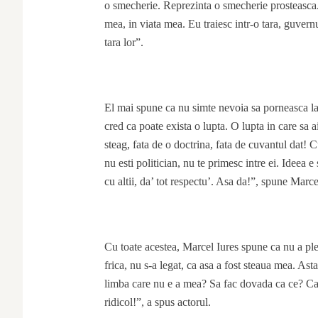
o smecherie. Reprezinta o smecherie prosteasca. 
mea, in viata mea. Eu traiesc intr-o tara, guver
tara lor”.
El mai spune ca nu simte nevoia sa porneasca la l
cred ca poate exista o lupta. O lupta in care sa a
steag, fata de o doctrina, fata de cuvantul dat!
nu esti politician, nu te primesc intre ei. Ideea e
cu altii, da’ tot respectu’. Asa da!”, spune Marce
Cu toate acestea, Marcel Iures spune ca nu a ple
frica, nu s-a legat, ca asa a fost steaua mea. As
limba care nu e a mea? Sa fac dovada ca ce? Ca
ridicol!”, a spus actorul.