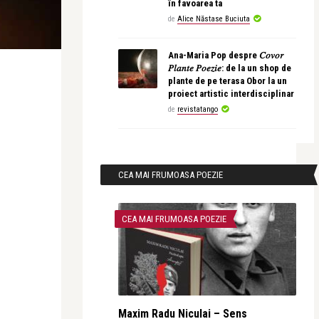
în favoarea ta
de
Alice Năstase Buciuta
Ana-Maria Pop despre 𝐶𝑜𝑣𝑜𝑟
𝑃𝑙𝑎𝑛𝑡𝑒 𝑃𝑜𝑒𝑧𝑖𝑒: de la un shop de
plante de pe terasa Obor la un
proiect artistic interdisciplinar
de
revistatango
CEA MAI FRUMOASA POEZIE
CEA MAI FRUMOASA POEZIE
Maxim Radu Niculai – Sens