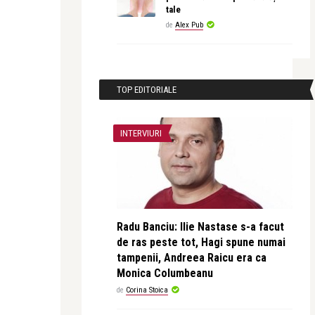
tale
de
Alex Pub
TOP EDITORIALE
INTERVIURI
Radu Banciu: Ilie Nastase s-a facut
de ras peste tot, Hagi spune numai
tampenii, Andreea Raicu era ca
Monica Columbeanu
de
Corina Stoica