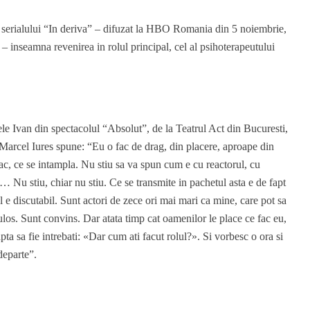
al serialului “In deriva” – difuzat la HBO Romania din 5 noiembrie,
0 – inseamna revenirea in rolul principal, cel al psihoterapeutului
ele Ivan din spectacolul “Absolut”, de la Teatrul Act din Bucuresti,
 Marcel Iures spune: “Eu o fac de drag, din placere, aproape din
ac, ce se intampla. Nu stiu sa va spun cum e cu reactorul, cu
a… Nu stiu, chiar nu stiu. Ce se transmite in pachetul asta e de fapt
ul e discutabil. Sunt actori de zece ori mai mari ca mine, care pot sa
los. Sunt convins. Dar atata timp cat oamenilor le place ce fac eu,
ta sa fie intrebati: «Dar cum ati facut rolul?». Si vorbesc o ora si
departe”.