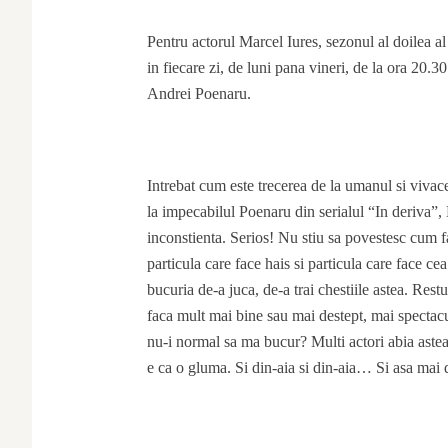
Pentru actorul Marcel Iures, sezonul al doilea 
in fiecare zi, de luni pana vineri, de la ora 20.3
Andrei Poenaru.
Intrebat cum este trecerea de la umanul si vivac
la impecabilul Poenaru din serialul “In deriva”,
inconstienta. Serios! Nu stiu sa povestesc cum f
particula care face hais si particula care face ce
bucuria de-a juca, de-a trai chestiile astea. Rest
faca mult mai bine sau mai destept, mai spectacu
nu-i normal sa ma bucur? Multi actori abia asteap
e ca o gluma. Si din-aia si din-aia… Si asa mai 