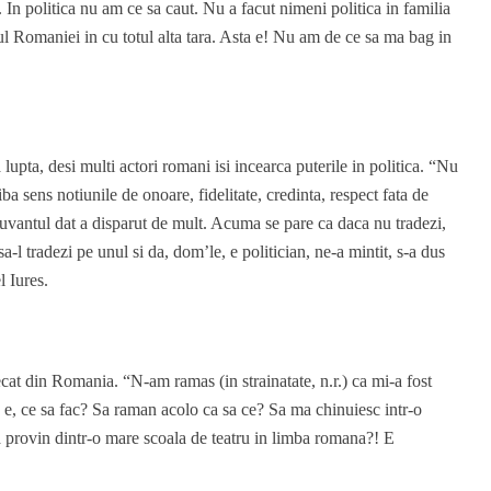
In politica nu am ce sa caut. Nu a facut nimeni politica in familia
nul Romaniei in cu totul alta tara. Asta e! Nu am de ce sa ma bag in
upta, desi multi actori romani isi incearca puterile in politica. “Nu
iba sens notiunile de onoare, fidelitate, credinta, respect fata de
 Cuvantul dat a disparut de mult. Acuma se pare ca daca nu tradezi,
 sa-l tradezi pe unul si da, dom’le, e politician, ne-a mintit, s-a dus
l Iures.
cat din Romania. “N-am ramas (in strainatate, n.r.) ca mi-a fost
ta e, ce sa fac? Sa raman acolo ca sa ce? Sa ma chinuiesc intr-o
 provin dintr-o mare scoala de teatru in limba romana?! E