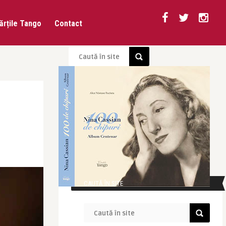
ărțile Tango
Contact
CAUTĂ ÎN SITE