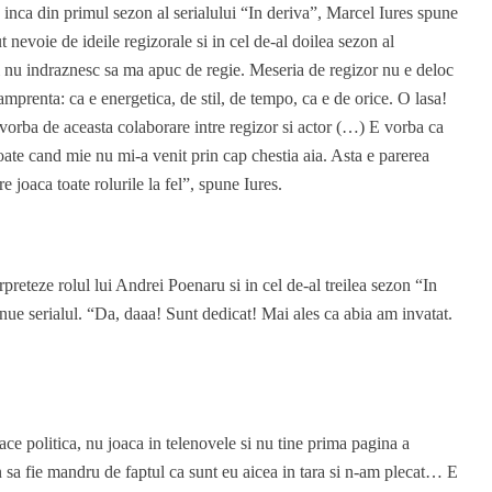
 inca din primul sezon al serialului “In deriva”, Marcel Iures spune
 nevoie de ideile regizorale si in cel de-al doilea sezon al
i nu indraznesc sa ma apuc de regie. Meseria de regizor nu e deloc
mprenta: ca e energetica, de stil, de tempo, ca e de orice. O lasa!
orba de aceasta colaborare intre regizor si actor (…) E vorba ca
toate cand mie nu mi-a venit prin cap chestia aia. Asta e parerea
are joaca toate rolurile la fel”, spune Iures.
rpreteze rolul lui Andrei Poenaru si in cel de-al treilea sezon “In
nue serialul. “Da, daaa! Sunt dedicat! Mai ales ca abia am invatat.
ace politica, nu joaca in telenovele si nu tine prima pagina a
 sa fie mandru de faptul ca sunt eu aicea in tara si n-am plecat… E