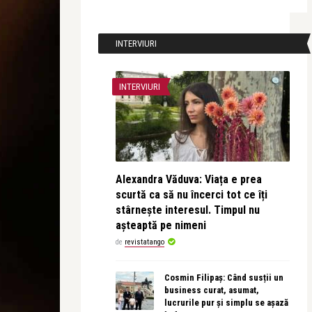
INTERVIURI
INTERVIURI
Alexandra Văduva: Viața e prea
scurtă ca să nu încerci tot ce îți
stârnește interesul. Timpul nu
așteaptă pe nimeni
de
revistatango
Cosmin Filipaș: Când susții un
business curat, asumat,
lucrurile pur și simplu se așază