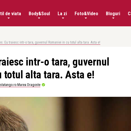
til de viata
Body&Soul
La zi
Foto&Video
Bloguri
C
s: Eu traiesc intr-o tara, guvernul Romaniei in cu totul alta tara. Asta e!
raiesc intr-o tara, guvernul
totul alta tara. Asta e!
istatango.ro Marea Dragoste