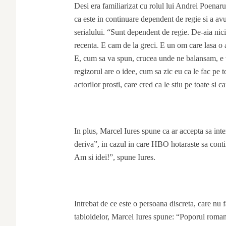
Desi era familiarizat cu rolul lui Andrei Poenaru
ca este in continuare dependent de regie si a avut
serialului. “Sunt dependent de regie. De-aia nic
recenta. E cam de la greci. E un om care lasa o a
E, cum sa va spun, crucea unde ne balansam, e v
regizorul are o idee, cum sa zic eu ca le fac pe 
actorilor prosti, care cred ca le stiu pe toate si c
In plus, Marcel Iures spune ca ar accepta sa inte
deriva”, in cazul in care HBO hotaraste sa conti
Am si idei!”, spune Iures.
Intrebat de ce este o persoana discreta, care nu f
tabloidelor, Marcel Iures spune: “Poporul roman