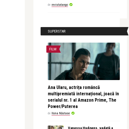
de
revistatango
SUPERSTAR
FILM
Ana Ularu, actrița româncă
multipremiată internațional, joacă în
serialul nr. 1 al Amazon Prime, The
Power/Puterea
de
Ilona Năstase
Vanessa Hudgens, vedetă a