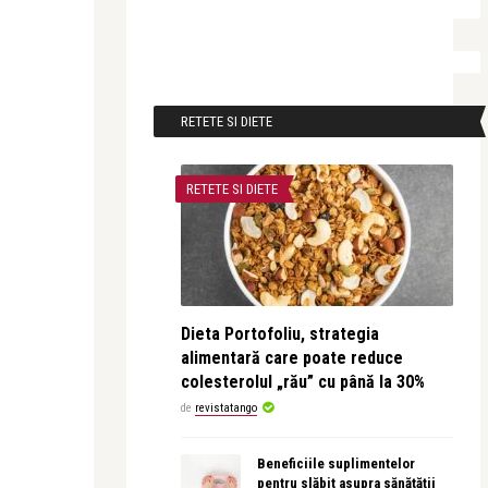
RETETE SI DIETE
RETETE SI DIETE
Dieta Portofoliu, strategia
alimentară care poate reduce
colesterolul „rău” cu până la 30%
de
revistatango
Beneficiile suplimentelor
pentru slăbit asupra sănătății