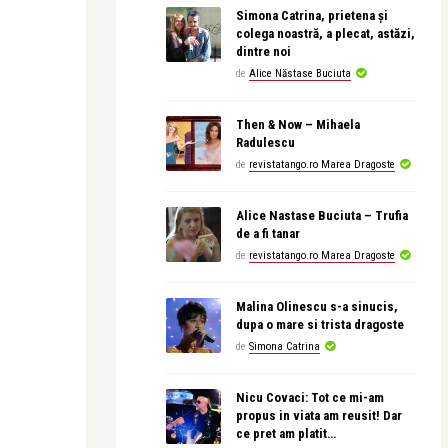
Simona Catrina, prietena și
colega noastră, a plecat, astăzi,
dintre noi
de
Alice Năstase Buciuta
Then & Now – Mihaela
Radulescu
de
revistatango.ro Marea Dragoste
Alice Nastase Buciuta – Trufia
de a fi tanar
de
revistatango.ro Marea Dragoste
Malina Olinescu s-a sinucis,
dupa o mare si trista dragoste
de
Simona Catrina
Nicu Covaci: Tot ce mi-am
propus in viata am reusit! Dar
ce pret am platit…