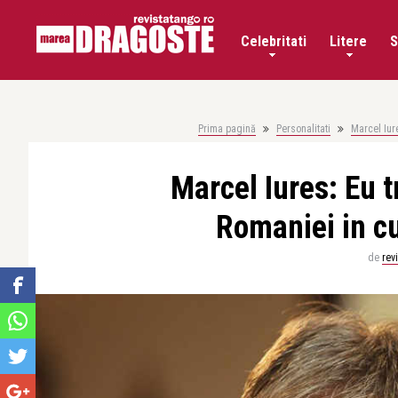
Celebritati
Litere
S
Prima pagină
Personalitati
Marcel Iure
Marcel Iures: Eu t
Romaniei in cu 
de
rev