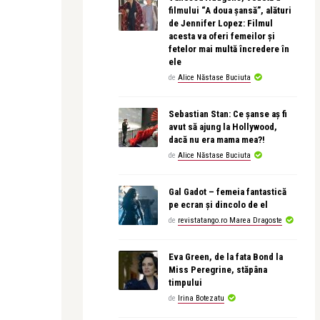
filmului “A doua șansă”, alături
de Jennifer Lopez: Filmul
acesta va oferi femeilor și
fetelor mai multă încredere în
ele
de
Alice Năstase Buciuta
Sebastian Stan: Ce șanse aș fi
avut să ajung la Hollywood,
dacă nu era mama mea?!
de
Alice Năstase Buciuta
Gal Gadot – femeia fantastică
pe ecran și dincolo de el
de
revistatango.ro Marea Dragoste
Eva Green, de la fata Bond la
Miss Peregrine, stăpâna
timpului
de
Irina Botezatu