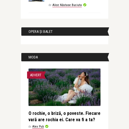
de
Alice Năstase Buciuta
OPERA ȘI BALET
MODA
ADVERT
O rochie, o briză, o poveste. Fiecare
vară are rochia ei. Care va fi a ta?
de
Alex Pub