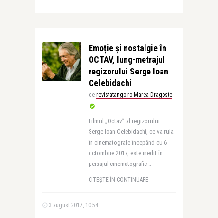
Emoție și nostalgie în
OCTAV, lung-metrajul
regizorului Serge Ioan
Celebidachi
de
revistatango.ro Marea Dragoste
Filmul „Octav” al regizorului
Serge Ioan Celebidachi, ce va rula
în cinematografe începând cu 6
octombrie 2017, este inedit în
peisajul cinematografic ..
CITEȘTE ÎN CONTINUARE
3 august 2017, 10:54