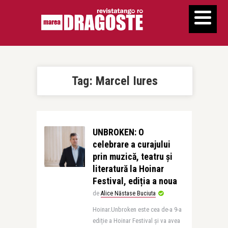
Tag:
Marcel Iures
UNBROKEN: O
celebrare a curajului
prin muzică, teatru și
literatură la Hoinar
Festival, ediția a noua
de
Alice Năstase Buciuta
Hoinar.Unbroken este cea de-a 9-a
ediție a Hoinar Festival și va avea