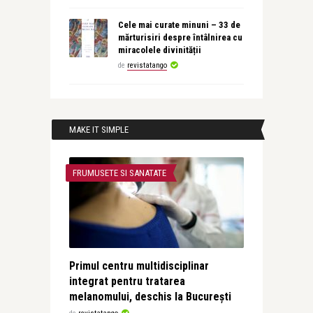
Cele mai curate minuni – 33 de
mărturisiri despre întâlnirea cu
miracolele divinității
de
revistatango
MAKE IT SIMPLE
FRUMUSETE SI SANATATE
Primul centru multidisciplinar
integrat pentru tratarea
melanomului, deschis la București