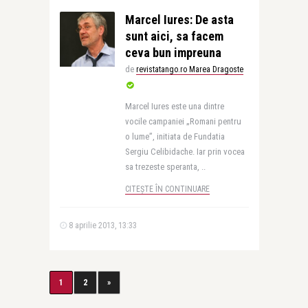
Marcel Iures: De asta
sunt aici, sa facem
ceva bun impreuna
de
revistatango.ro Marea Dragoste
Marcel Iures este una dintre
vocile campaniei „Romani pentru
o lume”, initiata de Fundatia
Sergiu Celibidache. Iar prin vocea
sa trezeste speranta, ..
CITEȘTE ÎN CONTINUARE
8 aprilie 2013, 13:33
1
2
»