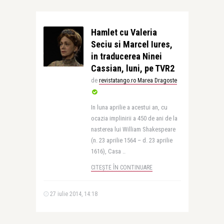
Hamlet cu Valeria
Seciu si Marcel Iures,
in traducerea Ninei
Cassian, luni, pe TVR2
de
revistatango.ro Marea Dragoste
In luna aprilie a acestui an, cu
ocazia implinirii a 450 de ani de la
nasterea lui William Shakespeare
(n. 23 aprilie 1564 – d. 23 aprilie
1616), Casa ..
CITEȘTE ÎN CONTINUARE
27 iulie 2014, 14:18