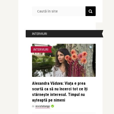
INTERVIURI
INTERVIURI
Alexandra Văduva: Viața e prea
scurtă ca să nu încerci tot ce îți
stârnește interesul. Timpul nu
așteaptă pe nimeni
de
revistatango