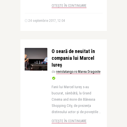
CITEȘTE ÎN CONTINUARE
24 septembrie 2017, 12:04
O seară de neuitat în
compania lui Marcel
Iureș
de
revistatango.ro Marea Dragoste
Fanii lui Marcel Iureș s-au
bucurat, sâmbătă, la Grand
Cinema and more din Băneasa
Shopping City, de prezența
distinsului actor și de poveștile ..
CITEȘTE ÎN CONTINUARE