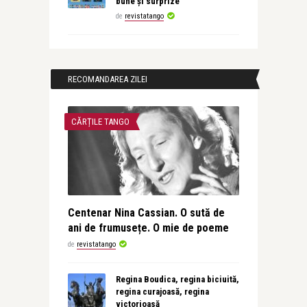
bune și surprize
de
revistatango
RECOMANDAREA ZILEI
CĂRȚILE TANGO
Centenar Nina Cassian. O sută de
ani de frumusețe. O mie de poeme
de
revistatango
Regina Boudica, regina biciuită,
regina curajoasă, regina
victorioasă