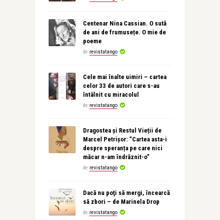
Centenar Nina Cassian. O sută
de ani de frumusețe. O mie de
poeme
de
revistatango
Cele mai înalte uimiri – cartea
celor 33 de autori care s-au
întâlnit cu miracolul
de
revistatango
Dragostea și Restul Vieții de
Marcel Petrișor: “Cartea asta-i
despre speranța pe care nici
măcar n-am îndrăznit-o”
de
revistatango
Dacă nu poţi să mergi, încearcă
să zbori – de Marinela Drop
de
revistatango