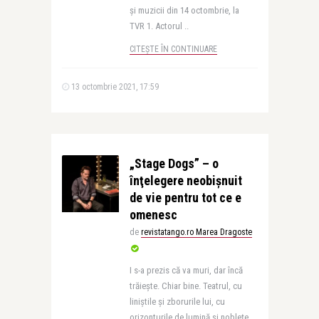
şi muzicii din 14 octombrie, la
TVR 1. Actorul ..
CITEȘTE ÎN CONTINUARE
13 octombrie 2021, 17:59
„Stage Dogs” – o
înţelegere neobişnuit
de vie pentru tot ce e
omenesc
de
revistatango.ro Marea Dragoste
I s-a prezis că va muri, dar încă
trăiește. Chiar bine. Teatrul, cu
liniștile și zborurile lui, cu
orizonturile de lumină și noblețe,