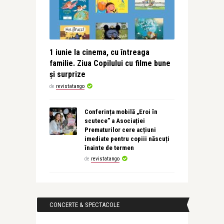
1 iunie la cinema, cu întreaga
familie. Ziua Copilului cu filme bune
și surprize
de
revistatango
Conferința mobilă „Eroi în
scutece” a Asociației
Prematurilor cere acțiuni
imediate pentru copiii născuți
înainte de termen
de
revistatango
CONCERTE & SPECTACOLE