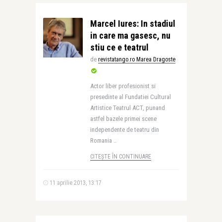
Marcel Iures: In stadiul
in care ma gasesc, nu
stiu ce e teatrul
de
revistatango.ro Marea Dragoste
Actor liber profesionist si
presedinte al Fundatiei Cultural
Artistice Teatrul ACT, punand
astfel bazele primei scene
independente de teatru din
Romania ..
CITEȘTE ÎN CONTINUARE
11 aprilie 2013, 13:17