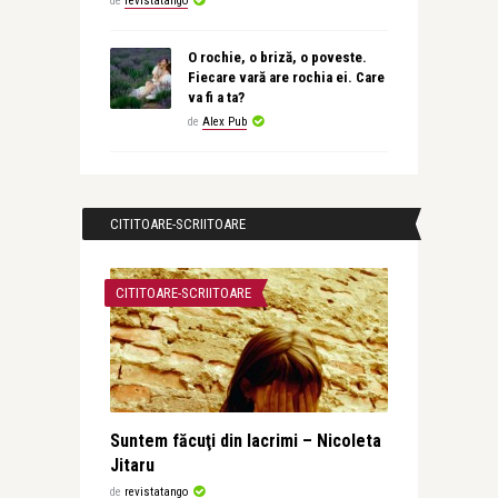
de
revistatango
O rochie, o briză, o poveste.
Fiecare vară are rochia ei. Care
va fi a ta?
de
Alex Pub
CITITOARE-SCRIITOARE
CITITOARE-SCRIITOARE
Suntem făcuţi din lacrimi – Nicoleta
Jitaru
de
revistatango