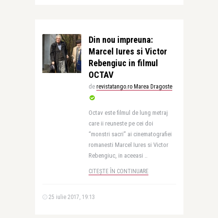
Din nou impreuna:
Marcel Iures si Victor
Rebengiuc in filmul
OCTAV
de
revistatango.ro Marea Dragoste
Octav este filmul de lung metraj
care ii reuneste pe cei doi
“monstri sacri” ai cinematografiei
romanesti Marcel Iures si Victor
Rebengiuc, in aceeasi ..
CITEȘTE ÎN CONTINUARE
25 iulie 2017, 19:13