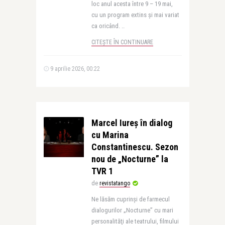
loc anul acesta între 9 – 19 mai,
cu un program extins și mai variat
ca oricând. ..
CITEȘTE ÎN CONTINUARE
9 aprilie 2026, 00:22
Marcel Iureș în dialog
cu Marina
Constantinescu. Sezon
nou de „Nocturne” la
TVR 1
de
revistatango
Ne lăsăm cuprinşi de farmecul
dialogurilor „Nocturne” cu mari
personalităţi ale teatrului, filmului