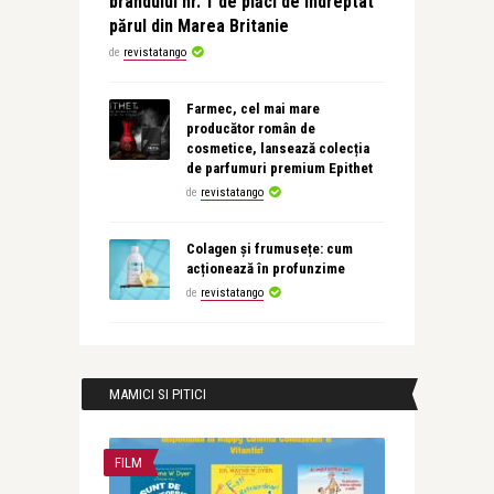
brandului nr. 1 de plăci de îndreptat
părul din Marea Britanie
de
revistatango
Farmec, cel mai mare
producător român de
cosmetice, lansează colecția
de parfumuri premium Epithet
de
revistatango
Colagen și frumusețe: cum
acționează în profunzime
de
revistatango
MAMICI SI PITICI
FILM