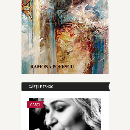
CĂRȚILE TANGO
CĂRȚI