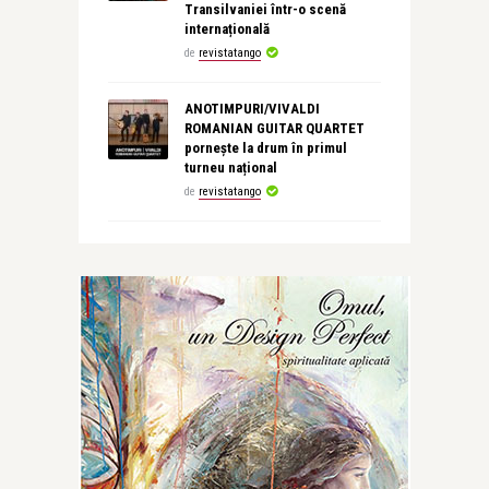
Transilvaniei într-o scenă
internațională
de
revistatango
ANOTIMPURI/VIVALDI
ROMANIAN GUITAR QUARTET
pornește la drum în primul
turneu național
de
revistatango