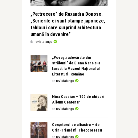
„Pe:trecere” de Ruxandra Donose.
„Scrierile ei sunt stampe japoneze,
tablouri care surprind arhitectura
umană în devenire”
de
revistatango
„Povești adevărate din
străbuni” de Elena Nane s-a
lansat la Muzeul Național al
Literaturii Române
de
revistatango
Nina Cassian – 100 de chipuri.
Album Centenar
de
revistatango
Cerșetorul de albastru – de
Crin-Triandafil Theodorescu
de
revistatango