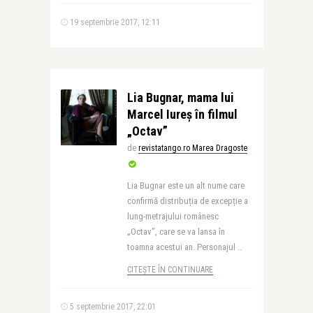
19 septembrie 2017, 12:11
Lia Bugnar, mama lui
Marcel Iureș în filmul
„Octav”
de
revistatango.ro Marea Dragoste
Lia Bugnar este un alt nume care
confirmă distribuția de excepție a
lung-metrajului românesc
„Octav”, care se va lansa în
toamna acestui an. Personajul ..
CITEȘTE ÎN CONTINUARE
5 septembrie 2017, 22:01