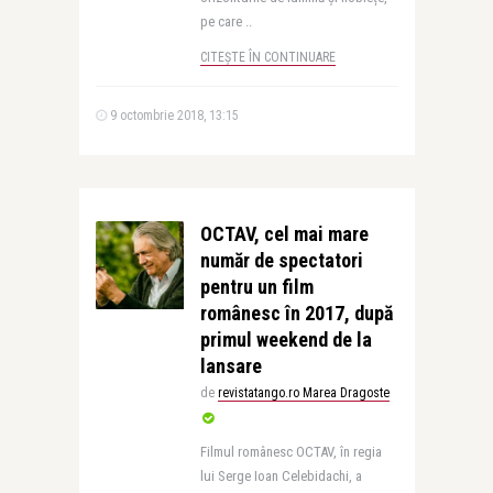
pe care ..
CITEȘTE ÎN CONTINUARE
9 octombrie 2018, 13:15
OCTAV, cel mai mare
număr de spectatori
pentru un film
românesc în 2017, după
primul weekend de la
lansare
de
revistatango.ro Marea Dragoste
Filmul românesc OCTAV, în regia
lui Serge Ioan Celebidachi, a