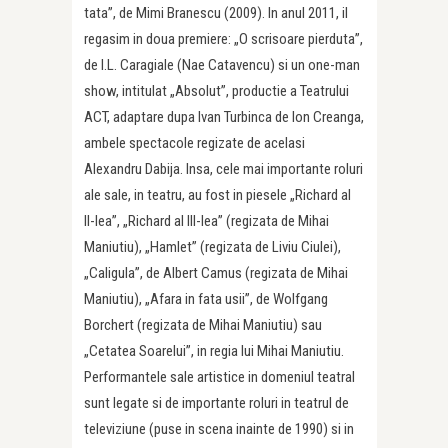
tata”, de Mimi Branescu (2009). In anul 2011, il
regasim in doua premiere: „O scrisoare pierduta”,
de I.L. Caragiale (Nae Catavencu) si un one-man
show, intitulat „Absolut”, productie a Teatrului
ACT, adaptare dupa Ivan Turbinca de Ion Creanga,
ambele spectacole regizate de acelasi
Alexandru Dabija. Insa, cele mai importante roluri
ale sale, in teatru, au fost in piesele „Richard al
II-lea”, „Richard al III-lea” (regizata de Mihai
Maniutiu), „Hamlet” (regizata de Liviu Ciulei),
„Caligula”, de Albert Camus (regizata de Mihai
Maniutiu), „Afara in fata usii”, de Wolfgang
Borchert (regizata de Mihai Maniutiu) sau
„Cetatea Soarelui”, in regia lui Mihai Maniutiu.
Performantele sale artistice in domeniul teatral
sunt legate si de importante roluri in teatrul de
televiziune (puse in scena inainte de 1990) si in