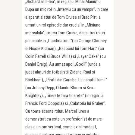
„Richard al III-lea”, in regia lui Mihai Maniutiu.
Dupa un mic rol in „Interviu cu un vampir”, in care
a aparut alaturi de Tom Cruise si Brad Pitt, a
urmat un rol episodic dar crucial in „Misiune
imposibila”, tot cu Tom Cruise, dar si trei roluri
principale in „Pacificatorul”(cu Geroge Clooney
si Nicole Kidman), „Razboiul lui Tom Hart” (cu
Colin Farrell si Bruce Willis) si „Layer Cake” (cu
Daniel Craig). Au urmat apoi „Gool!” (unde a
jucat alaturi de fotbalistii Zidane, Raul si
Backham), „Piratii din Caraibe: La capatul lumii”
(cu Johnny Depp, Orlando Bloom si Keira
Knightley), „Tinerete fara tinerete” (in regia lui
Francis Ford Coppola) si „Calatoria lui Gruber”.
Cu toate aceste roluri, Marcel Iures a
demonstrat ca este un profesionist de mare
clasa, un om vertical, complex si modest,
devenind cel mai apreciat roman in cetatea