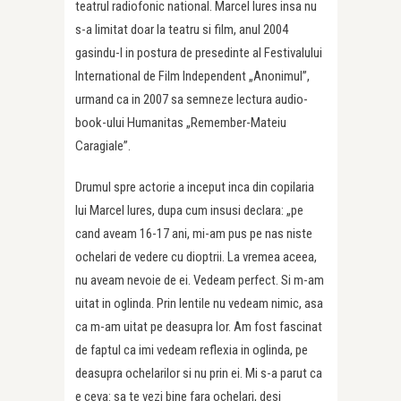
teatrul radiofonic national. Marcel Iures insa nu
s-a limitat doar la teatru si film, anul 2004
gasindu-l in postura de presedinte al Festivalului
International de Film Independent „Anonimul”,
urmand ca in 2007 sa semneze lectura audio-
book-ului Humanitas „Remember-Mateiu
Caragiale”.
Drumul spre actorie a inceput inca din copilaria
lui Marcel Iures, dupa cum insusi declara: „pe
cand aveam 16-17 ani, mi-am pus pe nas niste
ochelari de vedere cu dioptrii. La vremea aceea,
nu aveam nevoie de ei. Vedeam perfect. Si m-am
uitat in oglinda. Prin lentile nu vedeam nimic, asa
ca m-am uitat pe deasupra lor. Am fost fascinat
de faptul ca imi vedeam reflexia in oglinda, pe
deasupra ochelarilor si nu prin ei. Mi s-a parut ca
e ceva: sa te vezi bine fara ochelari, desi