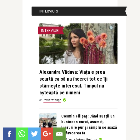
INTERVIURI
INTERVIURI
Alexandra Văduva: Viața e prea
scurtă ca să nu încerci tot ce îți
stârnește interesul. Timpul nu
așteaptă pe nimeni
de
revistatango
Cosmin Filipaș: Când susții un
business curat, asumat,
lucrurile pur și simplu se așază
în favoarea ta
de
Alice Năstase Buciuta