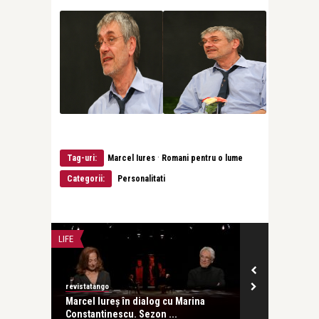
·
Tag-uri:
Marcel Iures
Romani pentru o lume
Categorii:
Personalitati
LIFE
TEATRU
revistatango
revistatango.ro
jului
Marcel Iureș în dialog cu Marina
„Stage Dogs”
Constantinescu. Sezon ...
neobişnuit de 