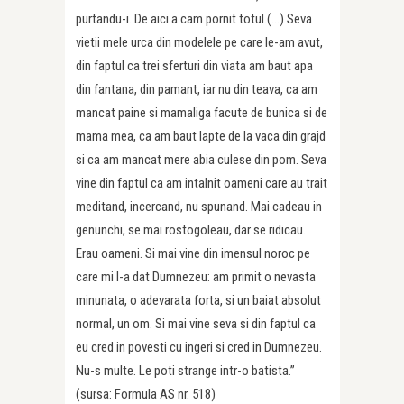
purtandu-i. De aici a cam pornit totul.(…) Seva
vietii mele urca din modelele pe care le-am avut,
din faptul ca trei sferturi din viata am baut apa
din fantana, din pamant, iar nu din teava, ca am
mancat paine si mamaliga facute de bunica si de
mama mea, ca am baut lapte de la vaca din grajd
si ca am mancat mere abia culese din pom. Seva
vine din faptul ca am intalnit oameni care au trait
meditand, incercand, nu spunand. Mai cadeau in
genunchi, se mai rostogoleau, dar se ridicau.
Erau oameni. Si mai vine din imensul noroc pe
care mi l-a dat Dumnezeu: am primit o nevasta
minunata, o adevarata forta, si un baiat absolut
normal, un om. Si mai vine seva si din faptul ca
eu cred in povesti cu ingeri si cred in Dumnezeu.
Nu-s multe. Le poti strange intr-o batista.”
(sursa: Formula AS nr. 518)