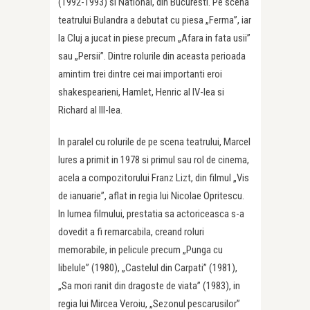
(1992-1993) si National, din Bucuresti. Pe scena
teatrului Bulandra a debutat cu piesa „Ferma”, iar
la Cluj a jucat in piese precum „Afara in fata usii”
sau „Persii”. Dintre rolurile din aceasta perioada
amintim trei dintre cei mai importanti eroi
shakespearieni, Hamlet, Henric al IV-lea si
Richard al III-lea.
In paralel cu rolurile de pe scena teatrului, Marcel
Iures a primit in 1978 si primul sau rol de cinema,
acela a compozitorului Franz Lizt, din filmul „Vis
de ianuarie”, aflat in regia lui Nicolae Opritescu.
In lumea filmului, prestatia sa actoriceasca s-a
dovedit a fi remarcabila, creand roluri
memorabile, in pelicule precum „Punga cu
libelule” (1980), „Castelul din Carpati” (1981),
„Sa mori ranit din dragoste de viata” (1983), in
regia lui Mircea Veroiu, „Sezonul pescarusilor”