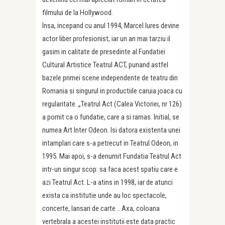
filmului de la Hollywood.
Insa, incepand cu anul 1994, Marcel Iures devine
actor liber profesionist, iar un an mai tarziu il
gasim in calitate de presedinte al Fundatiei
Cultural Artistice Teatrul ACT, punand astfel
bazele primei scene independente de teatru din
Romania si singurul in productiile caruia joaca cu
regularitate. „Teatrul Act (Calea Victoriei, nr 126)
a pornit ca o fundatie, care a si ramas. Initial, se
numea Art Inter Odeon. Isi datora existenta unei
intamplari care s-a petrecut in Teatrul Odeon, in
1995. Mai apoi, s-a denumit Fundatia Teatrul Act
intr-un singur scop: sa faca acest spatiu care e
azi Teatrul Act. L-a atins in 1998, iar de atunci
exista ca institutie unde au loc spectacole,
concerte, lansari de carte… Axa, coloana
vertebrala a acestei institutii este data practic