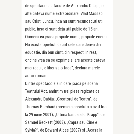
de spectacolele facute de Alexandru Dabija, cu
alte cateva nume extraordinare: Vlad Massaci
sau Cristi Juncu. Inca nu sunt recunoscuti util
public, insa ei sunt deja util public de 15 ani.
Oamenii isi joaca propriile nume, propriile energii.
Nu exista oprelisti decat cele care deriva din
educatie, din bun simt, din respect. In rest,
oricine vrea sa se exprime si are aceste cateva
mici reguli, e liber sa o faca”, declara marele
actor roman.
Dintre spectacolele in care joaca pe scena
Teatrului Act, amintim trei piese regizate de
Alexandru Dabija: „Creatorul de Teatru”, de
Thomas Bernhard (premiera absoluta a avut loc
la 29 iunie 2001), „Ultima banda a lui Krapp”, de
Samuel Beckett (2003), „Capra sau Cine e
Sylvia?”, de Edward Albee (2007) si „Acasa la