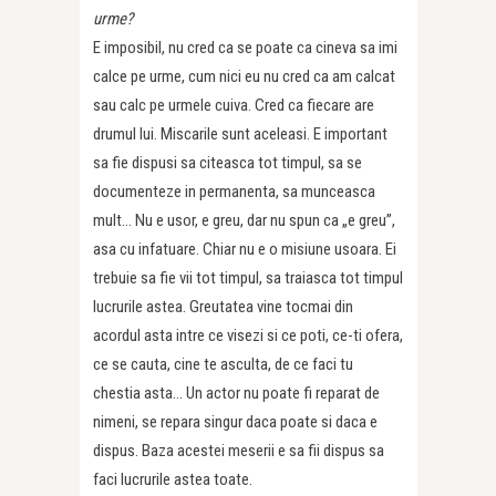
urme?
E imposibil, nu cred ca se poate ca cineva sa imi
calce pe urme, cum nici eu nu cred ca am calcat
sau calc pe urmele cuiva. Cred ca fiecare are
drumul lui. Miscarile sunt aceleasi. E important
sa fie dispusi sa citeasca tot timpul, sa se
documenteze in permanenta, sa munceasca
mult… Nu e usor, e greu, dar nu spun ca „e greu”,
asa cu infatuare. Chiar nu e o misiune usoara. Ei
trebuie sa fie vii tot timpul, sa traiasca tot timpul
lucrurile astea. Greutatea vine tocmai din
acordul asta intre ce visezi si ce poti, ce-ti ofera,
ce se cauta, cine te asculta, de ce faci tu
chestia asta… Un actor nu poate fi reparat de
nimeni, se repara singur daca poate si daca e
dispus. Baza acestei meserii e sa fii dispus sa
faci lucrurile astea toate.