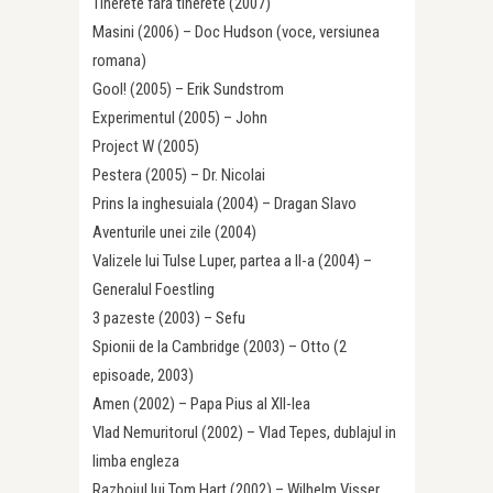
Tinerete fara tinerete (2007)
Masini (2006) – Doc Hudson (voce, versiunea
romana)
Gool! (2005) – Erik Sundstrom
Experimentul (2005) – John
Project W (2005)
Pestera (2005) – Dr. Nicolai
Prins la inghesuiala (2004) – Dragan Slavo
Aventurile unei zile (2004)
Valizele lui Tulse Luper, partea a II-a (2004) –
Generalul Foestling
3 pazeste (2003) – Sefu
Spionii de la Cambridge (2003) – Otto (2
episoade, 2003)
Amen (2002) – Papa Pius al XII-lea
Vlad Nemuritorul (2002) – Vlad Tepes, dublajul in
limba engleza
Razboiul lui Tom Hart (2002) – Wilhelm Visser