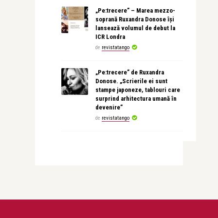
„Pe:trecere” – Marea mezzo-
soprană Ruxandra Donose își
lansează volumul de debut la
ICR Londra
de
revistatango
„Pe:trecere” de Ruxandra
Donose. „Scrierile ei sunt
stampe japoneze, tablouri care
surprind arhitectura umană în
devenire”
de
revistatango