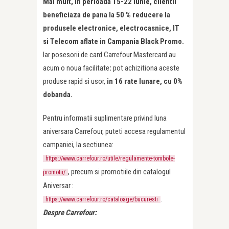
Mai mult, in perioada 15-22 iunie, clientii
beneficiaza de pana la 50 % reducere la
produsele electronice, electrocasnice, IT
si Telecom aflate in Campania Black Promo.
Iar posesorii de card Carrefour Mastercard au
acum o noua facilitate
:
pot achizitiona aceste
produse rapid si usor,
in 16 rate lunare, cu 0%
dobanda.
Pentru informatii suplimentare privind luna
aniversara Carrefour, puteti accesa regulamentul
campaniei, la sectiunea:
https://www.carrefour.ro/utile/regulamente-tombole-
, precum si promotiile din catalogul
promotii/
Aniversar :
.
https://www.carrefour.ro/cataloage/bucuresti
Despre Carrefour: