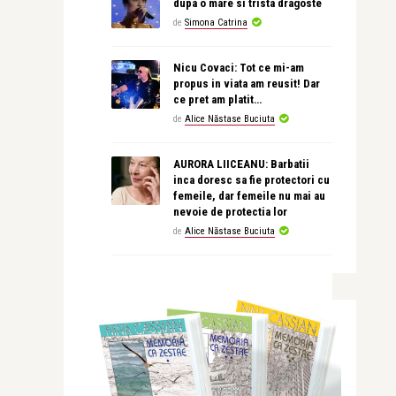
dupa o mare si trista dragoste
de
Simona Catrina
Nicu Covaci: Tot ce mi-am
propus in viata am reusit! Dar
ce pret am platit…
de
Alice Năstase Buciuta
AURORA LIICEANU: Barbatii
inca doresc sa fie protectori cu
femeile, dar femeile nu mai au
nevoie de protectia lor
de
Alice Năstase Buciuta