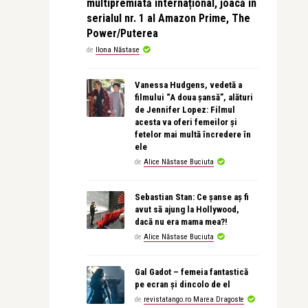
multipremiată internațional, joacă în
serialul nr. 1 al Amazon Prime, The
Power/Puterea
de
Ilona Năstase
Vanessa Hudgens, vedetă a
filmului “A doua șansă”, alături
de Jennifer Lopez: Filmul
acesta va oferi femeilor și
fetelor mai multă încredere în
ele
de
Alice Năstase Buciuta
Sebastian Stan: Ce șanse aș fi
avut să ajung la Hollywood,
dacă nu era mama mea?!
de
Alice Năstase Buciuta
Gal Gadot – femeia fantastică
pe ecran și dincolo de el
de
revistatango.ro Marea Dragoste