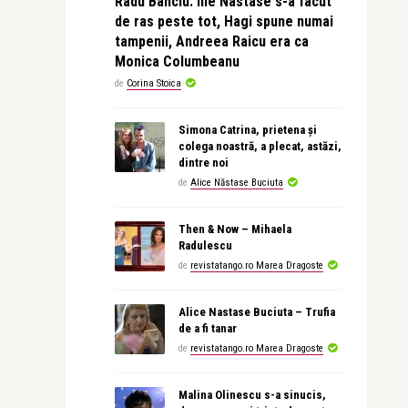
Radu Banciu: Ilie Nastase s-a facut
de ras peste tot, Hagi spune numai
tampenii, Andreea Raicu era ca
Monica Columbeanu
de
Corina Stoica
Simona Catrina, prietena și
colega noastră, a plecat, astăzi,
dintre noi
de
Alice Năstase Buciuta
Then & Now – Mihaela
Radulescu
de
revistatango.ro Marea Dragoste
Alice Nastase Buciuta – Trufia
de a fi tanar
de
revistatango.ro Marea Dragoste
Malina Olinescu s-a sinucis,