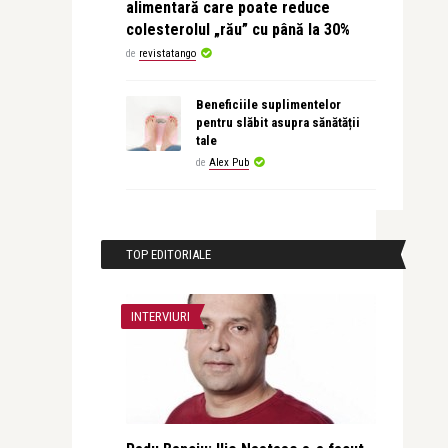
alimentară care poate reduce
colesterolul „rău” cu până la 30%
de
revistatango
Beneficiile suplimentelor
pentru slăbit asupra sănătății
tale
de
Alex Pub
TOP EDITORIALE
INTERVIURI