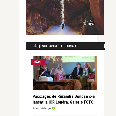
CĂRȚI NOI - APARIȚII EDITORIALE
CĂRȚI
Pass:ages de Ruxandra Donose s-a
lansat la ICR Londra. Galerie FOTO
de
revistatango