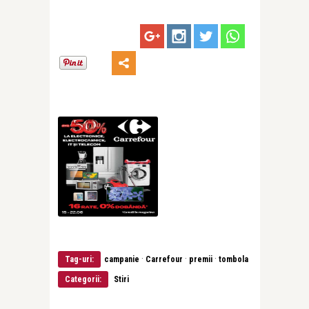
·
·
·
Tag-uri:
campanie
Carrefour
premii
tombola
Categorii:
Stiri