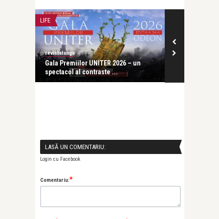
LIFE
LIFE
revistatango
Alice Năstase B
NITER, a
Gala Premiilor UNITER 2026 – un
Societatea ci
spectacol al contraste ...
model naționa
LASĂ UN COMENTARIU:
Login cu Facebook
*
Comentariu: