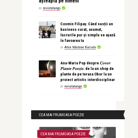
așteaptă pe nimeni
de
revistatango
Cosmin Filipaș: Când susții un
business curat, asumat,
lucrurile pur și simplu se așază
în favoarea ta
de
Alice Năstase Buciuta
Ana-Maria Pop despre 𝐶𝑜𝑣𝑜𝑟
𝑃𝑙𝑎𝑛𝑡𝑒 𝑃𝑜𝑒𝑧𝑖𝑒: de la un shop de
plante de pe terasa Obor la un
proiect artistic interdisciplinar
de
revistatango
CEA MAI FRUMOASA POEZIE
CEA MAI FRUMOASA POEZIE