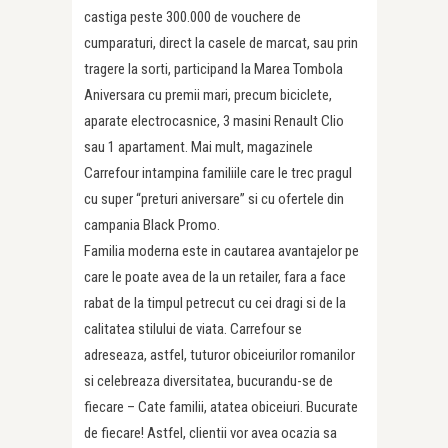
castiga peste 300.000 de vouchere de
cumparaturi, direct la casele de marcat, sau prin
tragere la sorti, participand la Marea Tombola
Aniversara cu premii mari, precum biciclete,
aparate electrocasnice, 3 masini Renault Clio
sau 1 apartament. Mai mult, magazinele
Carrefour intampina familiile care le trec pragul
cu super “preturi aniversare” si cu ofertele din
campania Black Promo.
Familia moderna este in cautarea avantajelor pe
care le poate avea de la un retailer, fara a face
rabat de la timpul petrecut cu cei dragi si de la
calitatea stilului de viata. Carrefour se
adreseaza, astfel, tuturor obiceiurilor romanilor
si celebreaza diversitatea, bucurandu-se de
fiecare – Cate familii, atatea obiceiuri. Bucurate
de fiecare! Astfel, clientii vor avea ocazia sa