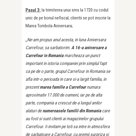
Pasul 3:
la trimiterea unui sms la 1720 cu codul
unic de pe bonul nefiscal, clientii se pot inscrie la
Marea Tombola Aniversara;
„
Ne-am propus anul acesta, in luna Aniversara
Carrefour, sa sarbatorim.
A 16-a aniversare a
Carrefour in Romania
marcheaza un punct
important in istoria companiei prin simplul fapt
ca pe de o parte, grupul Carrefour in Romania se
afla intr-o perioada in care si-a largit familia, in
prezent
marea familie a Carrefour
numara
aproximativ 17.000 de oameni, iar pe de alta
parte, compania a crescut de-a lungul anilor
alaturi de
numeroasele familii din Romania
care
au fost si sunt clienti ai magazinelor grupului
Carrefour. Ii invitam pe toti sa intre in atmosfera
de sarbatoare a Carrefour, cu premii surpriza si