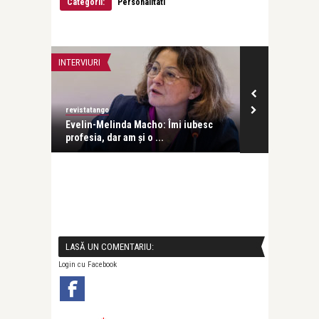
Categorii:
Personalitati
INTERVIURI
INTERVIURI
revistatango
Alice Năstase B
Evelin-Melinda Macho: Îmi iubesc
Mihaela Rădul
profesia, dar am și o ...
venit exact câ
LASĂ UN COMENTARIU:
Login cu Facebook