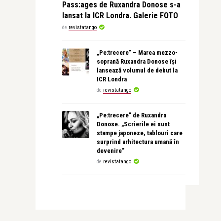
Pass:ages de Ruxandra Donose s-a
lansat la ICR Londra. Galerie FOTO
de
revistatango
„Pe:trecere” – Marea mezzo-
soprană Ruxandra Donose își
lansează volumul de debut la
ICR Londra
de
revistatango
„Pe:trecere” de Ruxandra
Donose. „Scrierile ei sunt
stampe japoneze, tablouri care
surprind arhitectura umană în
devenire”
de
revistatango