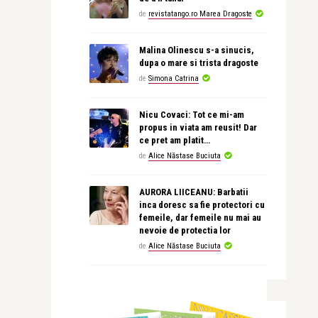
de
revistatango.ro Marea Dragoste
Malina Olinescu s-a sinucis,
dupa o mare si trista dragoste
de
Simona Catrina
Nicu Covaci: Tot ce mi-am
propus in viata am reusit! Dar
ce pret am platit…
de
Alice Năstase Buciuta
AURORA LIICEANU: Barbatii
inca doresc sa fie protectori cu
femeile, dar femeile nu mai au
nevoie de protectia lor
de
Alice Năstase Buciuta