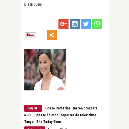
Distribuie:
·
·
Tag-uri:
Ducesa Catherine
marea dragoste
·
·
·
NBC
Pippa Middleton
reporter de televiziune
·
Tango
The Today Show