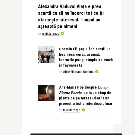
Alexandra Văduva: Viața e prea
scurtă ca să nu încerci tot ce îți
stârnește interesul. Timpul nu
așteaptă pe nimeni
de
revistatango
Cosmin Filipaș: Când susții un
business curat, asumat,
lucrurile pur și simplu se așază
în favoarea ta
de
Alice Năstase Buciuta
Ana-Maria Pop despre 𝐶𝑜𝑣𝑜𝑟
𝑃𝑙𝑎𝑛𝑡𝑒 𝑃𝑜𝑒𝑧𝑖𝑒: de la un shop de
plante de pe terasa Obor la un
proiect artistic interdisciplinar
de
revistatango