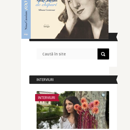
CAUTĂ ÎN SITE
INTERVIURI
INTERVIURI