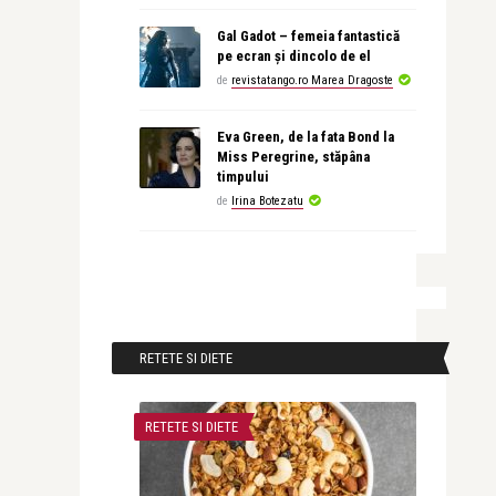
Gal Gadot – femeia fantastică
pe ecran și dincolo de el
de
revistatango.ro Marea Dragoste
Eva Green, de la fata Bond la
Miss Peregrine, stăpâna
timpului
de
Irina Botezatu
RETETE SI DIETE
RETETE SI DIETE