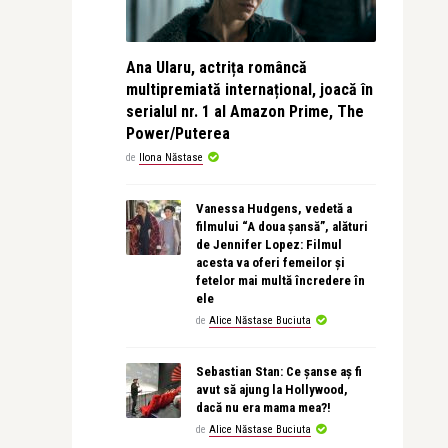
Ana Ularu, actrița româncă
multipremiată internațional, joacă în
serialul nr. 1 al Amazon Prime, The
Power/Puterea
de
Ilona Năstase
Vanessa Hudgens, vedetă a
filmului “A doua șansă”, alături
de Jennifer Lopez: Filmul
acesta va oferi femeilor și
fetelor mai multă încredere în
ele
de
Alice Năstase Buciuta
Sebastian Stan: Ce șanse aș fi
avut să ajung la Hollywood,
dacă nu era mama mea?!
de
Alice Năstase Buciuta