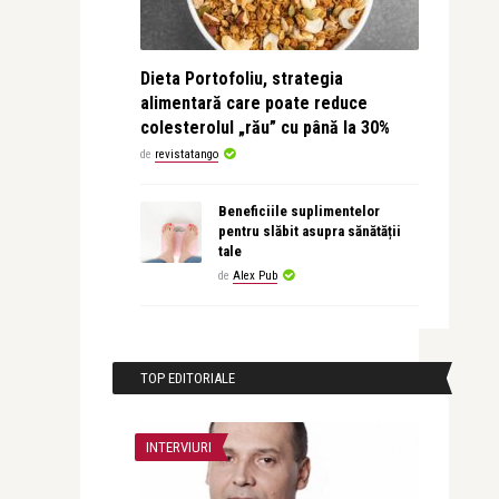
Dieta Portofoliu, strategia
alimentară care poate reduce
colesterolul „rău” cu până la 30%
de
revistatango
Beneficiile suplimentelor
pentru slăbit asupra sănătății
tale
de
Alex Pub
TOP EDITORIALE
INTERVIURI