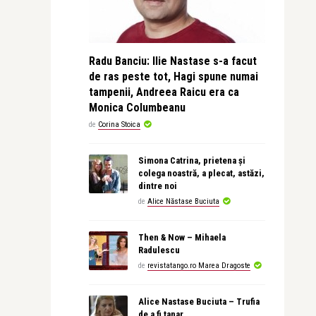
Radu Banciu: Ilie Nastase s-a facut
de ras peste tot, Hagi spune numai
tampenii, Andreea Raicu era ca
Monica Columbeanu
de
Corina Stoica
Simona Catrina, prietena și
colega noastră, a plecat, astăzi,
dintre noi
de
Alice Năstase Buciuta
Then & Now – Mihaela
Radulescu
de
revistatango.ro Marea Dragoste
Alice Nastase Buciuta – Trufia
de a fi tanar