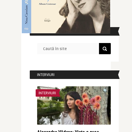
CAUTĂ ÎN SITE
INTERVIURI
INTERVIURI