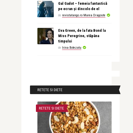
Gal Gadot – femeia fantastică
pe ecran și dincolo de el
de
revistatango.ro Marea Dragoste
Eva Green, de la fata Bond la
Miss Peregrine, stăpâna
timpului
de
Irina Botezatu
RETETE SI DIETE
RETETE SI DIETE