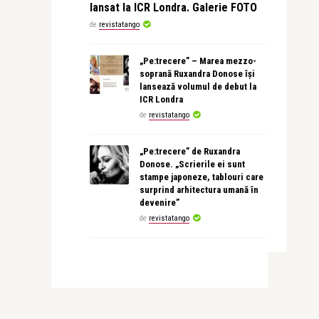
lansat la ICR Londra. Galerie FOTO
de
revistatango
„Pe:trecere” – Marea mezzo-
soprană Ruxandra Donose își
lansează volumul de debut la
ICR Londra
de
revistatango
„Pe:trecere” de Ruxandra
Donose. „Scrierile ei sunt
stampe japoneze, tablouri care
surprind arhitectura umană în
devenire”
de
revistatango