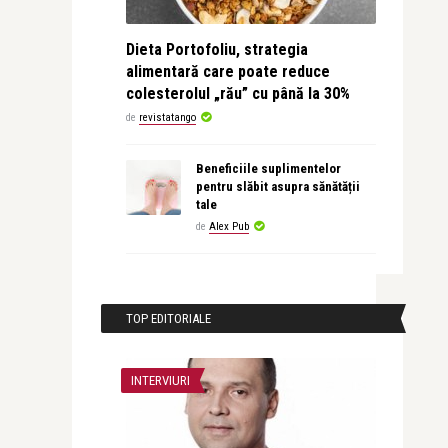
Dieta Portofoliu, strategia
alimentară care poate reduce
colesterolul „rău” cu până la 30%
de
revistatango
Beneficiile suplimentelor
pentru slăbit asupra sănătății
tale
de
Alex Pub
TOP EDITORIALE
INTERVIURI