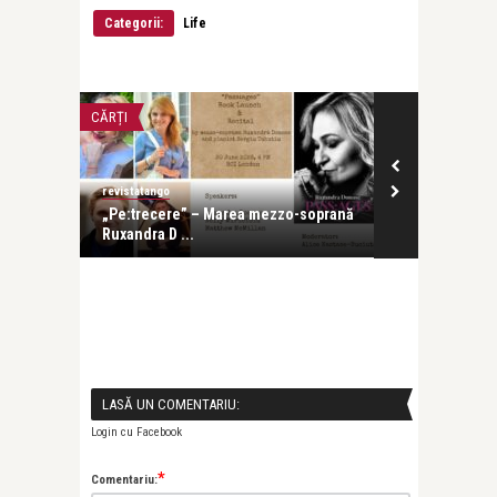
Categorii:
Life
CĂRȚI
LIFE
revistatango
revistatango
e s-a
„Pe:trecere” – Marea mezzo-soprană
Cartea de de
Ruxandra D ...
Ruxandra Don
LASĂ UN COMENTARIU:
Login cu Facebook
*
Comentariu: