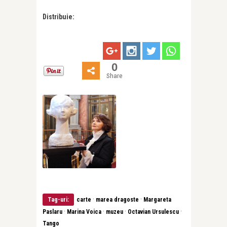
Distribuie:
0
Share
·
·
Tag-uri:
carte
marea dragoste
Margareta
·
·
·
·
Paslaru
Marina Voica
muzeu
Octavian Ursulescu
Tango