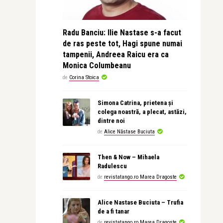
Radu Banciu: Ilie Nastase s-a facut
de ras peste tot, Hagi spune numai
tampenii, Andreea Raicu era ca
Monica Columbeanu
de
Corina Stoica
Simona Catrina, prietena și
colega noastră, a plecat, astăzi,
dintre noi
de
Alice Năstase Buciuta
Then & Now – Mihaela
Radulescu
de
revistatango.ro Marea Dragoste
Alice Nastase Buciuta – Trufia
de a fi tanar
de
revistatango.ro Marea Dragoste