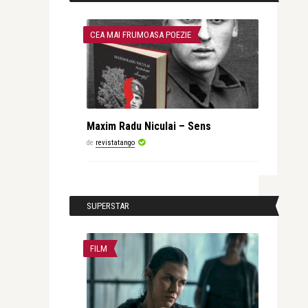
CEA MAI FRUMOASA POEZIE
Maxim Radu Niculai – Sens
de
revistatango
SUPERSTAR
FILM