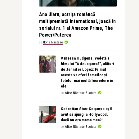
Ana Ularu, actrița româncă
multipremiată internațional, joacă în
serialul nr. 1 al Amazon Prime, The
Power/Puterea
de
Ilona Năstase
Vanessa Hudgens, vedetă a
filmului “A doua șansă”, alături
de Jennifer Lopez: Filmul
acesta va oferi femeilor și
fetelor mai multă încredere în
ele
de
Alice Năstase Buciuta
Sebastian Stan: Ce șanse aș fi
avut să ajung la Hollywood,
dacă nu era mama mea?!
de
Alice Năstase Buciuta