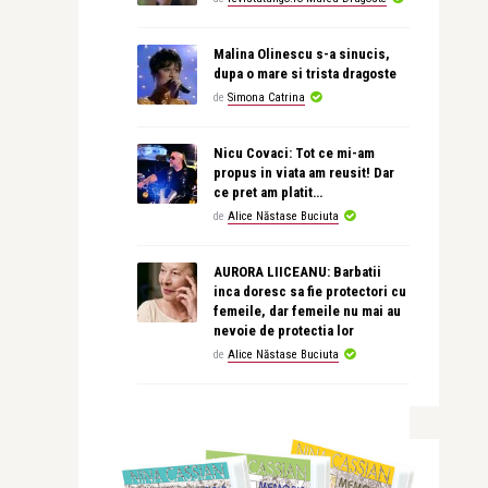
Malina Olinescu s-a sinucis,
dupa o mare si trista dragoste
de
Simona Catrina
Nicu Covaci: Tot ce mi-am
propus in viata am reusit! Dar
ce pret am platit…
de
Alice Năstase Buciuta
AURORA LIICEANU: Barbatii
inca doresc sa fie protectori cu
femeile, dar femeile nu mai au
nevoie de protectia lor
de
Alice Năstase Buciuta