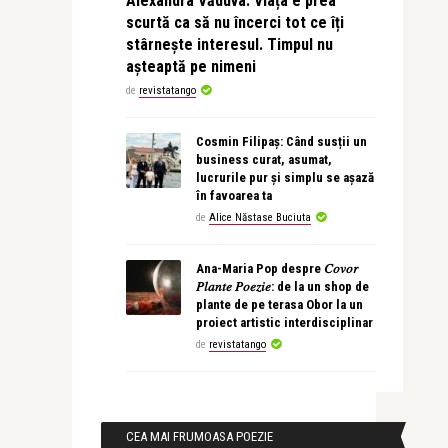
Alexandra Văduva: Viața e prea
scurtă ca să nu încerci tot ce îți
stârnește interesul. Timpul nu
așteaptă pe nimeni
de
revistatango
Cosmin Filipaș: Când susții un
business curat, asumat,
lucrurile pur și simplu se așază
în favoarea ta
de
Alice Năstase Buciuta
Ana-Maria Pop despre 𝐶𝑜𝑣𝑜𝑟
𝑃𝑙𝑎𝑛𝑡𝑒 𝑃𝑜𝑒𝑧𝑖𝑒: de la un shop de
plante de pe terasa Obor la un
proiect artistic interdisciplinar
de
revistatango
CEA MAI FRUMOASA POEZIE