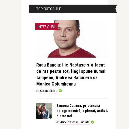
TOP EDITORIALE
INTERVIURI
Radu Banciu: Ilie Nastase s-a facut
de ras peste tot, Hagi spune numai
tampenii, Andreea Raicu era ca
Monica Columbeanu
de
Corina Stoica
Simona Catrina, prietena și
colega noastră, a plecat, astăzi,
dintre noi
de
Alice Năstase Buciuta