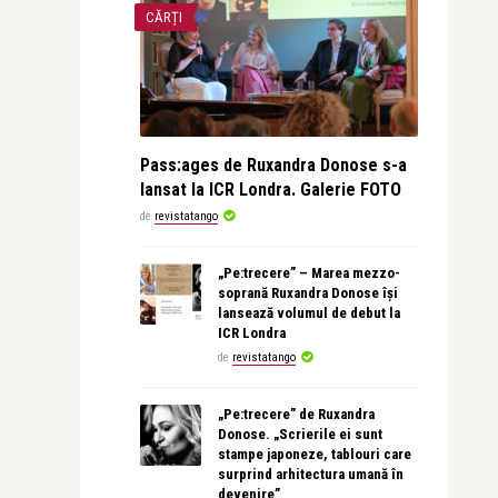
CĂRȚI
Pass:ages de Ruxandra Donose s-a
lansat la ICR Londra. Galerie FOTO
de
revistatango
„Pe:trecere” – Marea mezzo-
soprană Ruxandra Donose își
lansează volumul de debut la
ICR Londra
de
revistatango
„Pe:trecere” de Ruxandra
Donose. „Scrierile ei sunt
stampe japoneze, tablouri care
surprind arhitectura umană în
devenire”