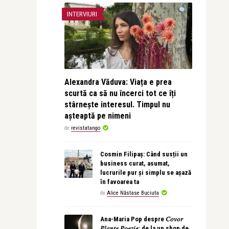
INTERVIURI
Alexandra Văduva: Viața e prea
scurtă ca să nu încerci tot ce îți
stârnește interesul. Timpul nu
așteaptă pe nimeni
de
revistatango
Cosmin Filipaș: Când susții un
business curat, asumat,
lucrurile pur și simplu se așază
în favoarea ta
de
Alice Năstase Buciuta
Ana-Maria Pop despre 𝐶𝑜𝑣𝑜𝑟
𝑃𝑙𝑎𝑛𝑡𝑒 𝑃𝑜𝑒𝑧𝑖𝑒: de la un shop de