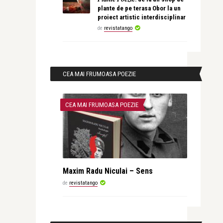
plante de pe terasa Obor la un
proiect artistic interdisciplinar
de
revistatango
CEA MAI FRUMOASA POEZIE
CEA MAI FRUMOASA POEZIE
Maxim Radu Niculai – Sens
de
revistatango