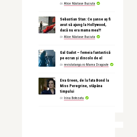
de
Alice Năstase Buciuta
Sebastian Stan: Ce șanse aș fi
avut să ajung la Hollywood,
dacă nu era mama mea?!
de
Alice Năstase Buciuta
Gal Gadot – femeia fantastică
pe ecran și dincolo de el
de
revistatango.ro Marea Dragoste
Eva Green, de la fata Bond la
Miss Peregrine, stăpâna
timpului
de
Irina Botezatu