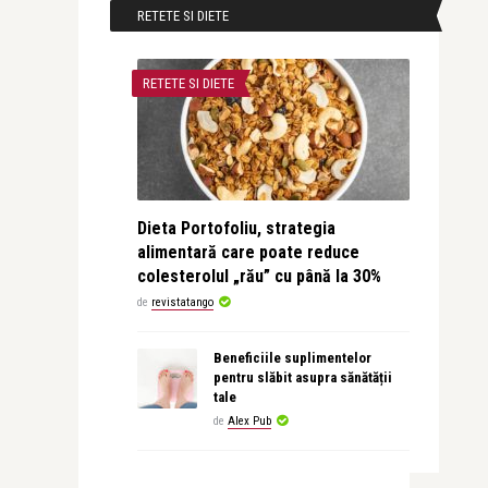
RETETE SI DIETE
RETETE SI DIETE
Dieta Portofoliu, strategia
alimentară care poate reduce
colesterolul „rău” cu până la 30%
de
revistatango
Beneficiile suplimentelor
pentru slăbit asupra sănătății
tale
de
Alex Pub