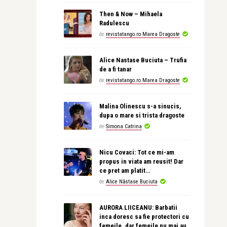
Then & Now – Mihaela
Radulescu
de
revistatango.ro Marea Dragoste
Alice Nastase Buciuta – Trufia
de a fi tanar
de
revistatango.ro Marea Dragoste
Malina Olinescu s-a sinucis,
dupa o mare si trista dragoste
de
Simona Catrina
Nicu Covaci: Tot ce mi-am
propus in viata am reusit! Dar
ce pret am platit…
de
Alice Năstase Buciuta
AURORA LIICEANU: Barbatii
inca doresc sa fie protectori cu
femeile, dar femeile nu mai au