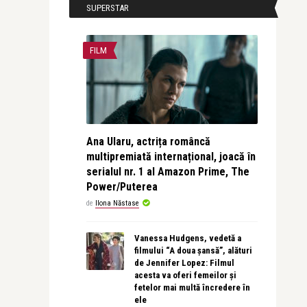
SUPERSTAR
FILM
Ana Ularu, actrița româncă
multipremiată internațional, joacă în
serialul nr. 1 al Amazon Prime, The
Power/Puterea
de
Ilona Năstase
Vanessa Hudgens, vedetă a
filmului “A doua șansă”, alături
de Jennifer Lopez: Filmul
acesta va oferi femeilor și
fetelor mai multă încredere în
ele