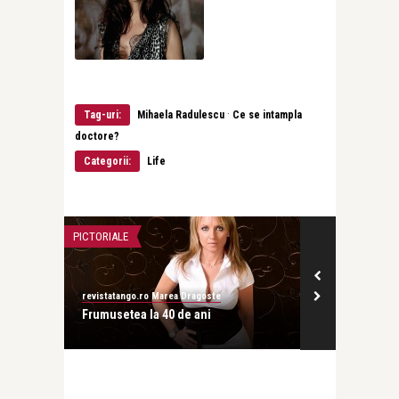
·
Tag-uri:
Mihaela Radulescu
Ce se intampla
doctore?
Categorii:
Life
PICTORIALE
LIFE
revistatango.ro Marea Dragoste
revistatango.ro
ulescu
Frumusetea la 40 de ani
Wings for Lif
bine cea de-a