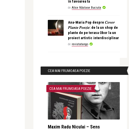
în favoarea ta
de
Alice Năstase Buciuta
Ana-Maria Pop despre 𝐶𝑜𝑣𝑜𝑟
𝑃𝑙𝑎𝑛𝑡𝑒 𝑃𝑜𝑒𝑧𝑖𝑒: de la un shop de
plante de pe terasa Obor la un
proiect artistic interdisciplinar
de
revistatango
CEA MAI FRUMOASA POEZIE
CEA MAI FRUMOASA POEZIE
Maxim Radu Niculai – Sens