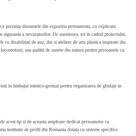
ri ce prezinta dioramele din expozitia permanenta, cu explicatii
in siguranta a nevazatorilor. De asemenea, tot in cadrul proiectului,
e cu dizabilitati de auz, dar si ateliere de arta plastica inspirate din
ti locomotorii, sau auditii de sunete din natura pentru persoanele cu
uiti in limbajul mimico-gestual pentru organizarea de ghidaje in
de acest tip si de aceasta amploare dedicat persoanelor cu
ma institutie de profil din Romania dotata cu sisteme specifice