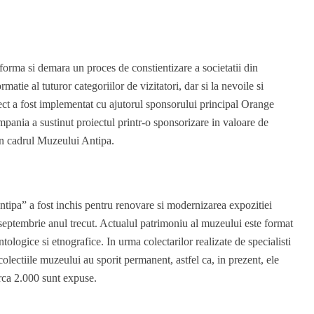
forma si demara un proces de constientizare a societatii din
atie al tuturor categoriilor de vizitatori, dar si la nevoile si
iect a fost implementat cu ajutorul sponsorului principal Orange
pania a sustinut proiectul printr-o sponsorizare in valoare de
n cadrul Muzeului Antipa.
tipa” a fost inchis pentru renovare si modernizarea expozitiei
septembrie anul trecut. Actualul patrimoniu al muzeului este format
ntologice si etnografice. In urma colectarilor realizate de specialisti
r, colectiile muzeului au sporit permanent, astfel ca, in prezent, ele
irca 2.000 sunt expuse.