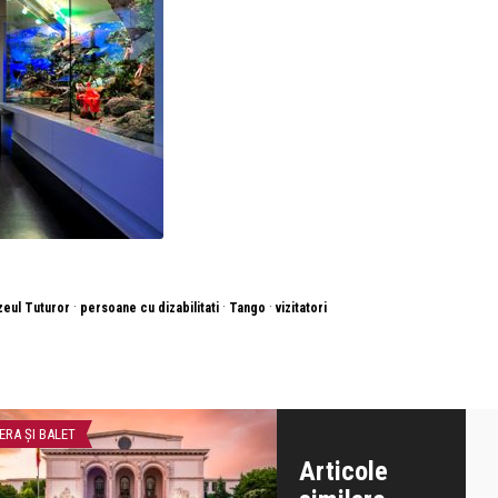
·
·
·
eul Tuturor
persoane cu dizabilitati
Tango
vizitatori
ERA ȘI BALET
INTERVIURI
Articole