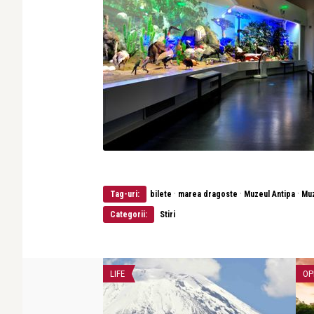
·
·
·
Tag-uri:
bilete
marea dragoste
Muzeul Antipa
Muz
Categorii:
Stiri
LIFE
OP