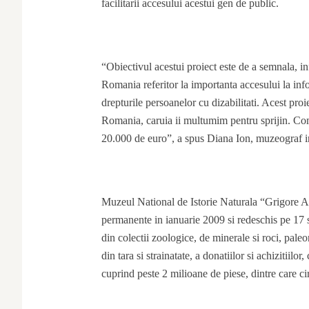
facilitarii accesului acestui gen de public.
“Obiectivul acestui proiect este de a semnala, in
Romania referitor la importanta accesului la inform
drepturile persoanelor cu dizabilitati. Acest pro
Romania, caruia ii multumim pentru sprijin. Com
20.000 de euro”, a spus Diana Ion, muzeograf i
Muzeul National de Istorie Naturala “Grigore An
permanente in ianuarie 2009 si redeschis pe 17 
din colectii zoologice, de minerale si roci, paleo
din tara si strainatate, a donatiilor si achizitiilo
cuprind peste 2 milioane de piese, dintre care c