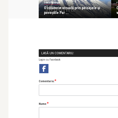
revistatango
r
acho: Îmi iubesc
O călătorie vizuală prin peisajele și
 o ...
poveștile Par ...
v
LASĂ UN COMENTARIU:
Login cu Facebook
*
Comentariu:
*
Nume: