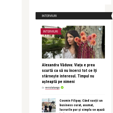
INTERVIURI
INTERVIURI
Alexandra Văduva: Viața e prea
scurtă ca să nu încerci tot ce îți
stârnește interesul. Timpul nu
așteaptă pe nimeni
de
revistatango
Cosmin Filipaș: Când susții un
business curat, asumat,
lucrurile pur și simplu se așază