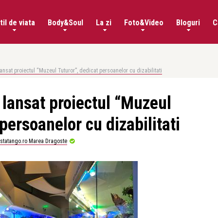
til de viata
Body&Soul
La zi
Foto&Video
Bloguri
C
ansat proiectul “Muzeul Tuturor”, dedicat persoanelor cu dizabilitati
 lansat proiectul “Muzeul
persoanelor cu dizabilitati
istatango.ro Marea Dragoste