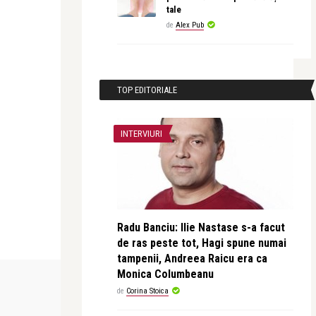
tale
de
Alex Pub
TOP EDITORIALE
INTERVIURI
Radu Banciu: Ilie Nastase s-a facut
de ras peste tot, Hagi spune numai
tampenii, Andreea Raicu era ca
Monica Columbeanu
INTERVIURI
CEA MAI FRUMO
de
Corina Stoica