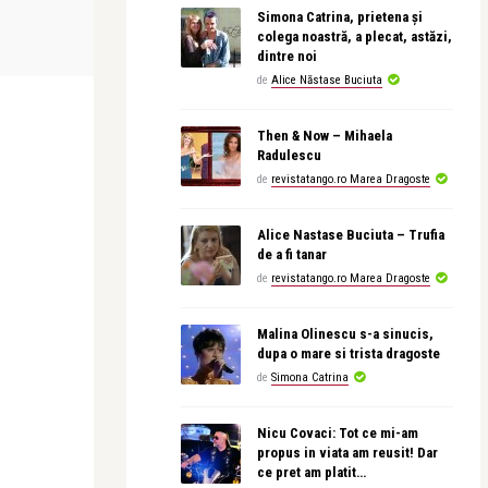
revistatango
revistatango
Simona Catrina, prietena și
sta a
Dr. Alina Sturdza: Este esențial să știi
Leonid Dimo
colega noastră, a plecat, astăzi,
ce vrei de l ...
dintre noi
de
Alice Năstase Buciuta
Then & Now – Mihaela
Radulescu
de
revistatango.ro Marea Dragoste
Alice Nastase Buciuta – Trufia
de a fi tanar
de
revistatango.ro Marea Dragoste
Malina Olinescu s-a sinucis,
dupa o mare si trista dragoste
de
Simona Catrina
Nicu Covaci: Tot ce mi-am
propus in viata am reusit! Dar
ce pret am platit…