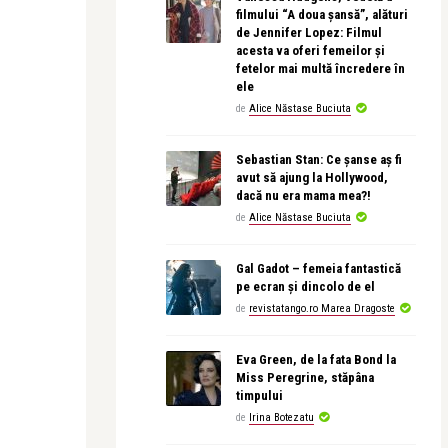
filmului “A doua șansă”, alături
de Jennifer Lopez: Filmul
acesta va oferi femeilor și
fetelor mai multă încredere în
ele
de
Alice Năstase Buciuta
Sebastian Stan: Ce șanse aș fi
avut să ajung la Hollywood,
dacă nu era mama mea?!
de
Alice Năstase Buciuta
Gal Gadot – femeia fantastică
pe ecran și dincolo de el
de
revistatango.ro Marea Dragoste
Eva Green, de la fata Bond la
Miss Peregrine, stăpâna
timpului
de
Irina Botezatu