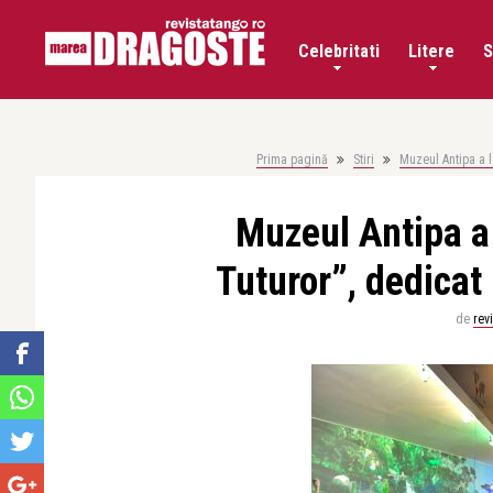
Celebritati
Litere
S
Prima pagină
Stiri
Muzeul Antipa a l
Muzeul Antipa a
Tuturor”, dedicat 
de
rev