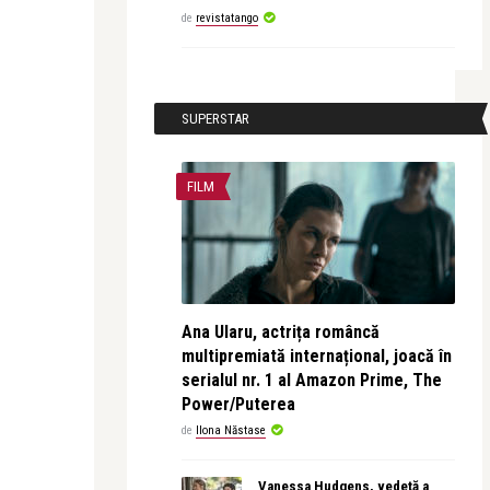
de
revistatango
SUPERSTAR
FILM
Ana Ularu, actrița româncă
multipremiată internațional, joacă în
serialul nr. 1 al Amazon Prime, The
Power/Puterea
de
Ilona Năstase
Vanessa Hudgens, vedetă a