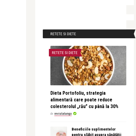
RETETE SI DIETE
RETETE SI DIETE
Dieta Portofoliu, strategia
alimentară care poate reduce
colesterolul „rău” cu până la 30%
de
revistatango
Beneficiile suplimentelor
pentru slăbit asupra sănătății