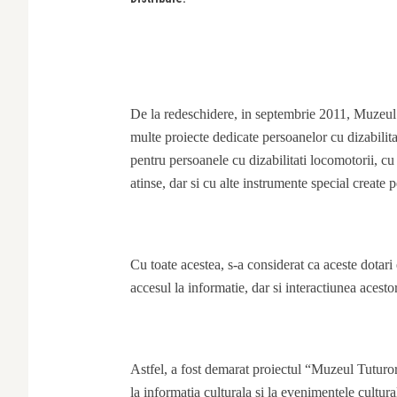
De la redeschidere, in septembrie 2011, Muzeul 
multe proiecte dedicate persoanelor cu dizabilitat
pentru persoanele cu dizabilitati locomotorii, cu u
atinse, dar si cu alte instrumente special create p
Cu toate acestea, s-a considerat ca aceste dotari 
accesul la informatie, dar si interactiunea aces
Astfel, a fost demarat proiectul “Muzeul Tuturor”
la informatia culturala si la evenimentele cultu