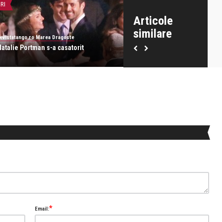
IRI
SUPERSTAR
Articole
similare
evistatango.ro Marea Dragoste
revistatango.ro Marea Dragoste
Natalie Portman s-a casatorit
Natalie Portman – Frumoasa 
de chipuri
*
Email: