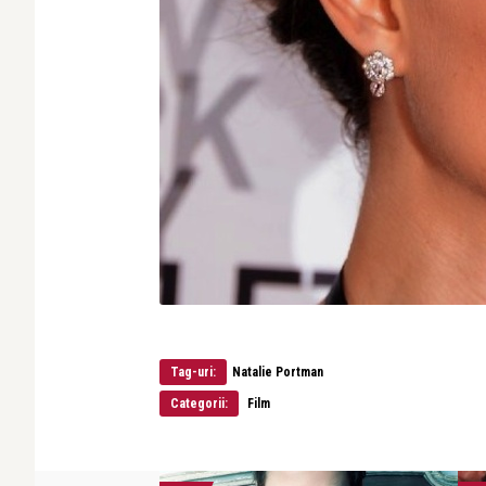
Tag-uri:
Natalie Portman
Categorii:
Film