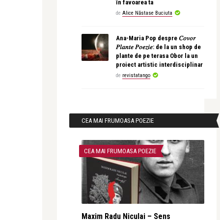
în favoarea ta
de
Alice Năstase Buciuta
Ana-Maria Pop despre 𝐶𝑜𝑣𝑜𝑟
𝑃𝑙𝑎𝑛𝑡𝑒 𝑃𝑜𝑒𝑧𝑖𝑒: de la un shop de
plante de pe terasa Obor la un
proiect artistic interdisciplinar
de
revistatango
CEA MAI FRUMOASA POEZIE
CEA MAI FRUMOASA POEZIE
Maxim Radu Niculai – Sens