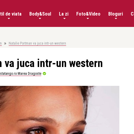
til de viata
Body&Soul
La zi
Foto&Video
Bloguri
C
lm
Natalie Portman va juca intr-un western
 va juca intr-un western
istatango.ro Marea Dragoste