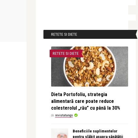
FILM
FILM
Anda Docea
revistatango
cu o mie
Black Swan – Perfectiunea ascunsa in
Vox Lux cu N
RETETE SI DIETE
noi
Law, filmul ca
RETETE SI DIETE
Dieta Portofoliu, strategia
alimentară care poate reduce
colesterolul „rău” cu până la 30%
de
revistatango
Beneficiile suplimentelor
pentru slăbit asupra sănătății