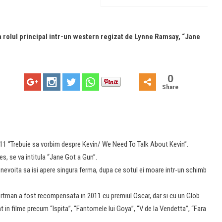
a rolul principal intr-un western regizat de Lynne Ramsay, “Jane
0
Share
11 “Trebuie sa vorbim despre Kevin/ We Need To Talk About Kevin”.
es, se va intitula “Jane Got a Gun”.
nevoita sa isi apere singura ferma, dupa ce sotul ei moare intr-un schimb
Portman a fost recompensata in 2011 cu premiul Oscar, dar si cu un Glob
t in filme precum “Ispita”, “Fantomele lui Goya”, “V de la Vendetta”, “Fara