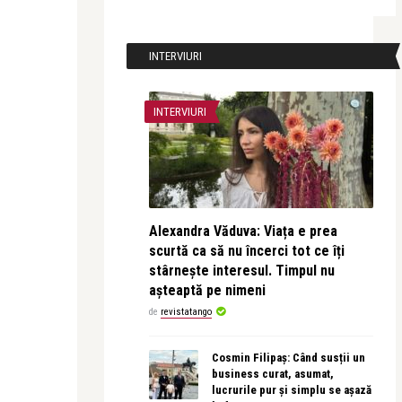
INTERVIURI
INTERVIURI
Alexandra Văduva: Viața e prea
scurtă ca să nu încerci tot ce îți
stârnește interesul. Timpul nu
așteaptă pe nimeni
de
revistatango
Cosmin Filipaș: Când susții un
business curat, asumat,
lucrurile pur și simplu se așază