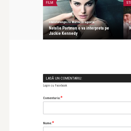
FILM
ST
a Dragoste
revistatango.ro Marea Dragoste
r
Dior, cu Natalie
Natalie Portman o va interpreta pe
e p ...
Jackie Kennedy
LASĂ UN COMENTARIU:
Login cu Facebook
*
Comentariu:
*
Nume: