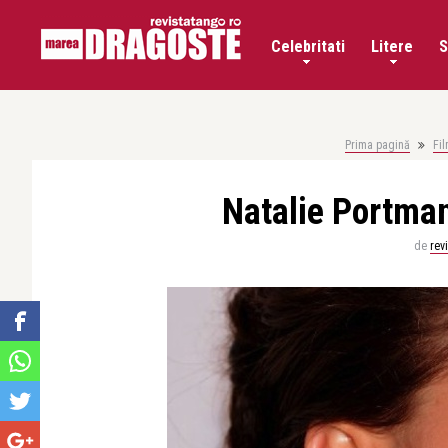
Celebritati
Litere
S
Prima pagină
Fi
Natalie Portman
de
rev