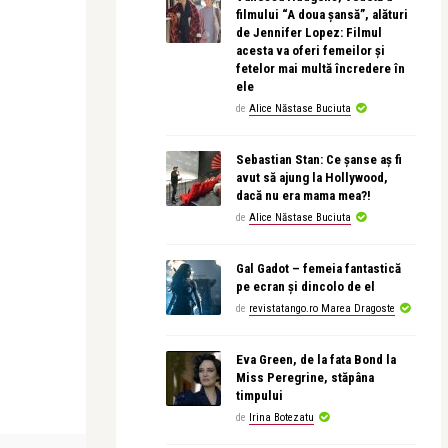
filmului “A doua șansă”, alături
de Jennifer Lopez: Filmul
acesta va oferi femeilor și
fetelor mai multă încredere în
ele
de
Alice Năstase Buciuta
Sebastian Stan: Ce șanse aș fi
avut să ajung la Hollywood,
dacă nu era mama mea?!
de
Alice Năstase Buciuta
Gal Gadot – femeia fantastică
pe ecran și dincolo de el
de
revistatango.ro Marea Dragoste
Eva Green, de la fata Bond la
Miss Peregrine, stăpâna
timpului
de
Irina Botezatu