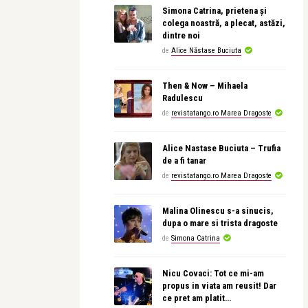
Simona Catrina, prietena și
colega noastră, a plecat, astăzi,
dintre noi
de
Alice Năstase Buciuta
Then & Now – Mihaela
Radulescu
de
revistatango.ro Marea Dragoste
Alice Nastase Buciuta – Trufia
de a fi tanar
de
revistatango.ro Marea Dragoste
Malina Olinescu s-a sinucis,
dupa o mare si trista dragoste
de
Simona Catrina
Nicu Covaci: Tot ce mi-am
propus in viata am reusit! Dar
ce pret am platit…