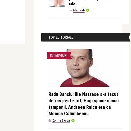
tale
de
Alex Pub
TOP EDITORIALE
INTERVIURI
Radu Banciu: Ilie Nastase s-a facut
de ras peste tot, Hagi spune numai
tampenii, Andreea Raicu era ca
Monica Columbeanu
de
Corina Stoica