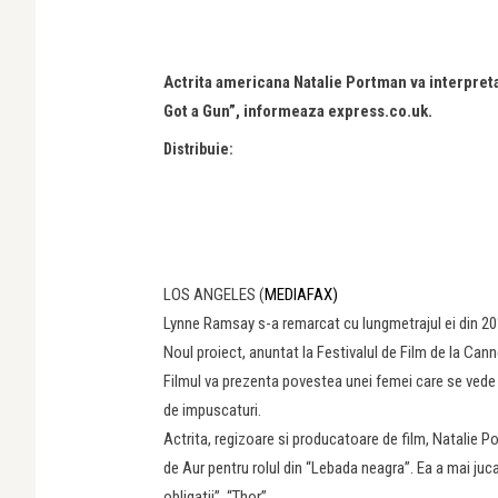
Actrita americana Natalie Portman va interpret
Got a Gun”, informeaza express.co.uk.
Distribuie:
LOS ANGELES (
MEDIAFAX)
Lynne Ramsay s-a remarcat cu lungmetrajul ei din 20
Noul proiect, anuntat la Festivalul de Film de la Cann
Filmul va prezenta povestea unei femei care se vede 
de impuscaturi.
Actrita, regizoare si producatoare de film, Natalie 
de Aur pentru rolul din “Lebada neagra”. Ea a mai juca
obligatii”, “Thor”.