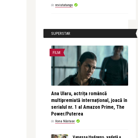
de
revistatango
SUPERSTAR
FILM
Ana Ularu, actrița româncă
multipremiată internațional, joacă în
serialul nr. 1 al Amazon Prime, The
Power/Puterea
de
Ilona Năstase
Vanessa Hudgens, vedetă a