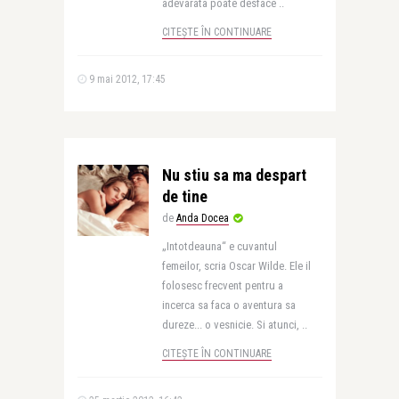
adevarata poate desface ..
CITEȘTE ÎN CONTINUARE
9 mai 2012, 17:45
Nu stiu sa ma despart
de tine
de
Anda Docea
„Intotdeauna“ e cuvantul
femeilor, scria Oscar Wilde. Ele il
folosesc frecvent pentru a
incerca sa faca o aventura sa
dureze... o vesnicie. Si atunci, ..
CITEȘTE ÎN CONTINUARE