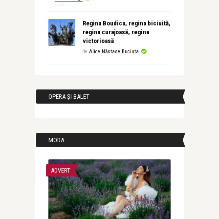
Regina Boudica, regina biciuită,
regina curajoasă, regina
victorioasă
de
Alice Năstase Buciuta
OPERA ȘI BALET
MODA
ADVERT