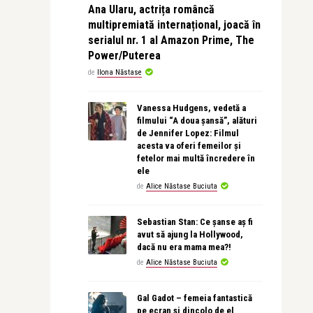
Ana Ularu, actrița româncă
multipremiată internațional, joacă în
serialul nr. 1 al Amazon Prime, The
Power/Puterea
de
Ilona Năstase
Vanessa Hudgens, vedetă a
filmului “A doua șansă”, alături
de Jennifer Lopez: Filmul
acesta va oferi femeilor și
fetelor mai multă încredere în
ele
de
Alice Năstase Buciuta
Sebastian Stan: Ce șanse aș fi
avut să ajung la Hollywood,
dacă nu era mama mea?!
de
Alice Năstase Buciuta
Gal Gadot – femeia fantastică
pe ecran și dincolo de el