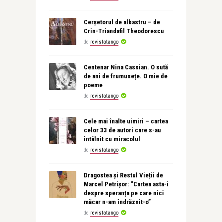
Cerșetorul de albastru – de
Crin-Triandafil Theodorescu
de
revistatango
Centenar Nina Cassian. O sută
de ani de frumusețe. O mie de
poeme
de
revistatango
Cele mai înalte uimiri – cartea
celor 33 de autori care s-au
întâlnit cu miracolul
de
revistatango
Dragostea și Restul Vieții de
Marcel Petrișor: “Cartea asta-i
despre speranța pe care nici
măcar n-am îndrăznit-o”
de
revistatango