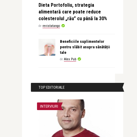
Dieta Portofoliu, strategia
alimentară care poate reduce
colesterolul „rău” cu până la 30%
de
revistatango
Beneficiile suplimentelor
pentru slăbit asupra sănătății
tale
de
Alex Pub
TOP EDITORIALE
INTERVIURI