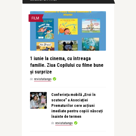
FILM
1 iunie la cinema, cu întreaga
familie. Ziua Copilului cu filme bune
și surprize
de
revistatango
Conferința mobilă „Eroi în
scutece” a Asociației
Prematurilor cere acțiuni
imediate pentru copiii născuți
înainte de termen
de
revistatango