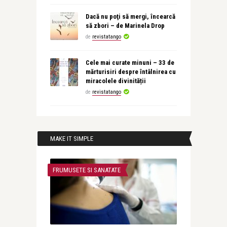
Dacă nu poţi să mergi, încearcă
să zbori – de Marinela Drop
de
revistatango
Cele mai curate minuni – 33 de
mărturisiri despre întâlnirea cu
miracolele divinității
de
revistatango
MAKE IT SIMPLE
FRUMUSETE SI SANATATE