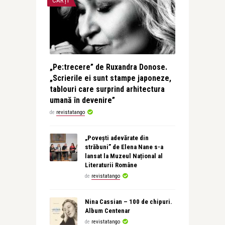
CĂRȚI
„Pe:trecere” de Ruxandra Donose.
„Scrierile ei sunt stampe japoneze,
tablouri care surprind arhitectura
umană în devenire”
de
revistatango
„Povești adevărate din
străbuni” de Elena Nane s-a
lansat la Muzeul Național al
Literaturii Române
de
revistatango
Nina Cassian – 100 de chipuri.
Album Centenar
de
revistatango