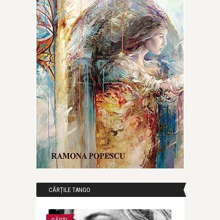
CĂRȚILE TANGO