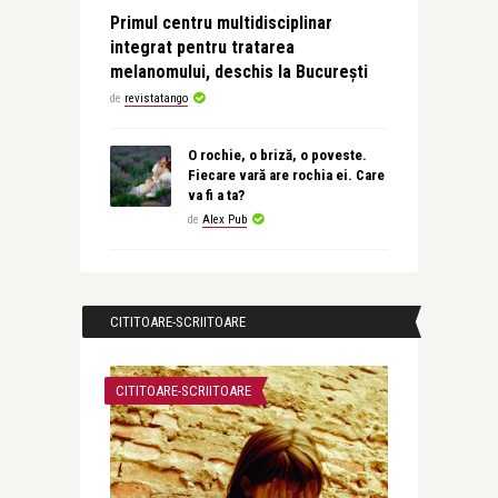
Primul centru multidisciplinar
integrat pentru tratarea
melanomului, deschis la București
de
revistatango
O rochie, o briză, o poveste.
Fiecare vară are rochia ei. Care
va fi a ta?
de
Alex Pub
CITITOARE-SCRIITOARE
CITITOARE-SCRIITOARE