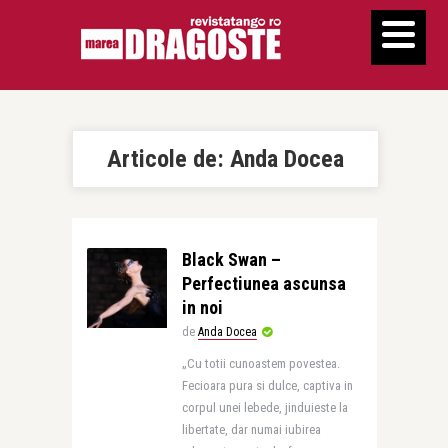
Articole de:
Anda Docea
Black Swan –
Perfectiunea ascunsa
in noi
de
Anda Docea
„Cu totii cunoastem povestea.
Fecioara pura si dulce, captiva in
corpul unei lebede, jinduieste la
libertate, dar numai iubirea