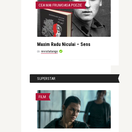
CEA MAI FRUMOASA POEZIE
Maxim Radu Niculai – Sens
de
revistatango
SUPERSTAR
FILM