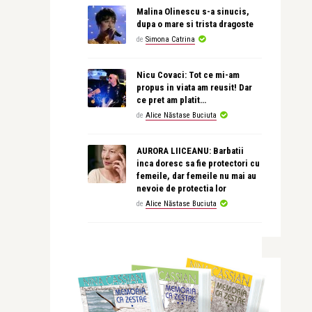
Malina Olinescu s-a sinucis,
dupa o mare si trista dragoste
de
Simona Catrina
Nicu Covaci: Tot ce mi-am
propus in viata am reusit! Dar
ce pret am platit…
de
Alice Năstase Buciuta
AURORA LIICEANU: Barbatii
inca doresc sa fie protectori cu
femeile, dar femeile nu mai au
nevoie de protectia lor
de
Alice Năstase Buciuta