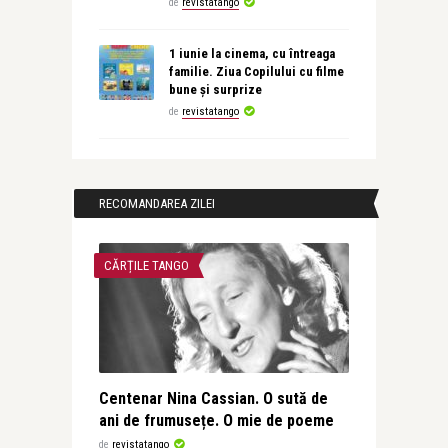
de
revistatango
1 iunie la cinema, cu întreaga
familie. Ziua Copilului cu filme
bune și surprize
de
revistatango
RECOMANDAREA ZILEI
CĂRȚILE TANGO
Centenar Nina Cassian. O sută de
ani de frumusețe. O mie de poeme
de
revistatango