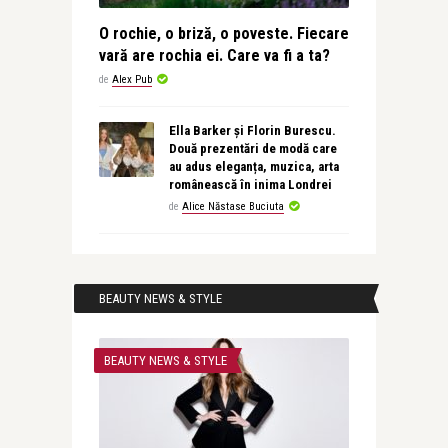
O rochie, o briză, o poveste. Fiecare
vară are rochia ei. Care va fi a ta?
de
Alex Pub
Ella Barker și Florin Burescu.
Două prezentări de modă care
au adus eleganța, muzica, arta
românească în inima Londrei
de
Alice Năstase Buciuta
BEAUTY NEWS & STYLE
BEAUTY NEWS & STYLE