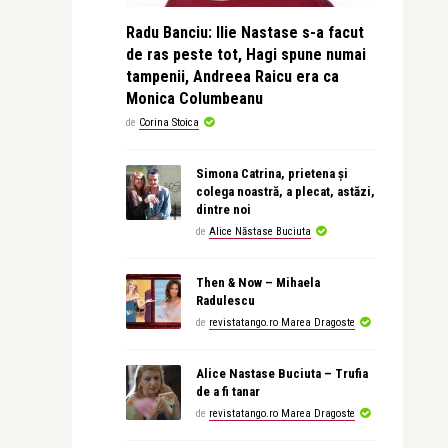
Radu Banciu: Ilie Nastase s-a facut
de ras peste tot, Hagi spune numai
tampenii, Andreea Raicu era ca
Monica Columbeanu
de
Corina Stoica
Simona Catrina, prietena și
colega noastră, a plecat, astăzi,
dintre noi
de
Alice Năstase Buciuta
Then & Now – Mihaela
Radulescu
de
revistatango.ro Marea Dragoste
Alice Nastase Buciuta – Trufia
de a fi tanar
de
revistatango.ro Marea Dragoste