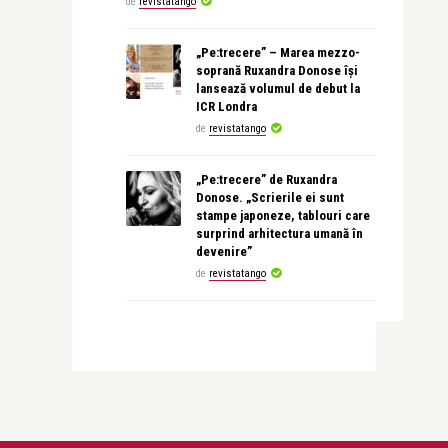
de
revistatango
„Pe:trecere” – Marea mezzo-
soprană Ruxandra Donose își
lansează volumul de debut la
ICR Londra
de
revistatango
„Pe:trecere” de Ruxandra
Donose. „Scrierile ei sunt
stampe japoneze, tablouri care
surprind arhitectura umană în
devenire”
de
revistatango