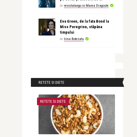
de
revistatango.ro Marea Dragoste
Eva Green, de la fata Bond la
Miss Peregrine, stăpâna
timpului
de
Irina Botezatu
RETETE SI DIETE
RETETE SI DIETE