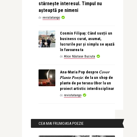
stârnește interesul. Timpul nu
așteaptă pe nimeni
de
revistatango
Cosmin Filipaș: Când susții un
business curat, asumat,
lucrurile pur și simplu se așază
în favoarea ta
de
Alice Năstase Buciuta
Ana-Maria Pop despre 𝐶𝑜𝑣𝑜𝑟
𝑃𝑙𝑎𝑛𝑡𝑒 𝑃𝑜𝑒𝑧𝑖𝑒: de la un shop de
plante de pe terasa Obor la un
proiect artistic interdisciplinar
de
revistatango
CEA MAI FRUMOASA POEZIE