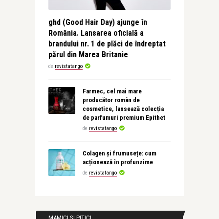
ghd (Good Hair Day) ajunge în
România. Lansarea oficială a
brandului nr. 1 de plăci de îndreptat
părul din Marea Britanie
de
revistatango
Farmec, cel mai mare
producător român de
cosmetice, lansează colecția
de parfumuri premium Epithet
de
revistatango
Colagen și frumusețe: cum
acționează în profunzime
de
revistatango
MAMICI SI PITICI