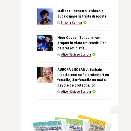
Malina Olinescu s-a sinucis,
dupa o mare si trista dragoste
de
Simona Catrina
Nicu Covaci: Tot ce mi-am
propus in viata am reusit! Dar
ce pret am platit…
de
Alice Năstase Buciuta
AURORA LIICEANU: Barbatii
inca doresc sa fie protectori cu
femeile, dar femeile nu mai au
nevoie de protectia lor
de
Alice Năstase Buciuta