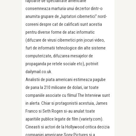
rapoarte de specialitate americane
consemneaza marturia unui dezertor dintr-o
anumita grupare de „luptatori cibernetici” nord-
coreeni despre cat de calificati sunt acestia
pentru diverse forme de atac informatic
(difuzare de virusi cibernetici prin jocuri video,
furt de informatii tehnologice din alte sisteme
computerizate, difuzarea mesajelor de
propaganda pe retele sociale etc), potrivit
dailymail.co.uk.
Analistii de piata americani estimeaza pagube
de pana la 210 milioane de dolari, iar toate
companiile asociate cu filmul The Interview sunt
in alerta. Chiar si protagonistii acestuia, James
Franco si Seth Rogen si-au anulat toate
aparitiile publice legate de film (variety.com).
Cineasti si actori de la Hollywood critica decizia
companiei americane Sony Pictures si a