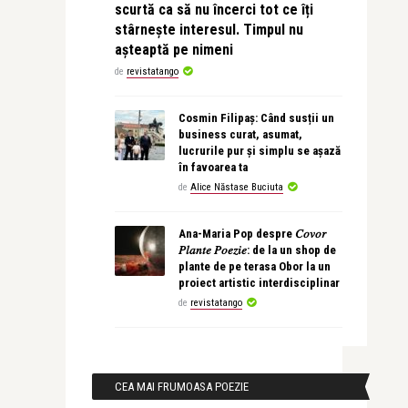
scurtă ca să nu încerci tot ce îți
stârnește interesul. Timpul nu
așteaptă pe nimeni
de
revistatango
Cosmin Filipaș: Când susții un
business curat, asumat,
lucrurile pur și simplu se așază
în favoarea ta
de
Alice Năstase Buciuta
Ana-Maria Pop despre 𝐶𝑜𝑣𝑜𝑟
𝑃𝑙𝑎𝑛𝑡𝑒 𝑃𝑜𝑒𝑧𝑖𝑒: de la un shop de
plante de pe terasa Obor la un
proiect artistic interdisciplinar
de
revistatango
CEA MAI FRUMOASA POEZIE