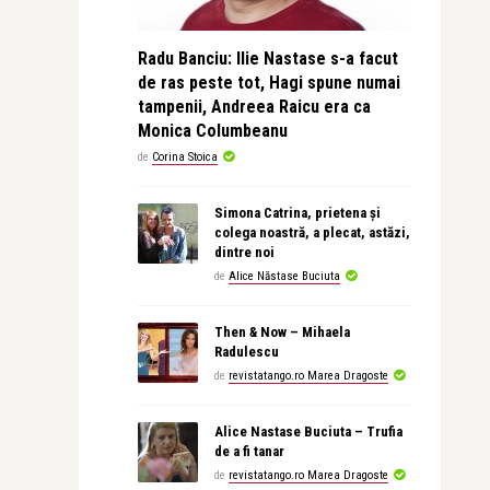
Radu Banciu: Ilie Nastase s-a facut
de ras peste tot, Hagi spune numai
tampenii, Andreea Raicu era ca
Monica Columbeanu
de
Corina Stoica
Simona Catrina, prietena și
colega noastră, a plecat, astăzi,
dintre noi
de
Alice Năstase Buciuta
Then & Now – Mihaela
Radulescu
de
revistatango.ro Marea Dragoste
Alice Nastase Buciuta – Trufia
de a fi tanar
de
revistatango.ro Marea Dragoste