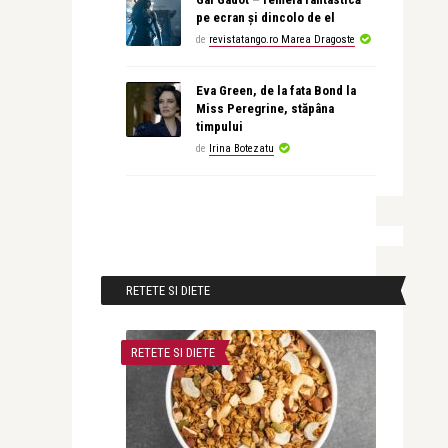
pe ecran și dincolo de el
de
revistatango.ro Marea Dragoste
Eva Green, de la fata Bond la
Miss Peregrine, stăpâna
timpului
de
Irina Botezatu
RETETE SI DIETE
RETETE SI DIETE