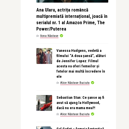
Ana Ularu, actrița româncă
multipremiată internațional, joacă în
serialul nr. 1 al Amazon Prime, The
Power/Puterea
de
Ilona Năstase
Vanessa Hudgens, vedetă a
filmului “A doua șansă”, alături
de Jennifer Lopez: Filmul
acesta va oferi femeilor și
fetelor mai multă încredere în
ele
de
Alice Năstase Buciuta
Sebastian Stan: Ce șanse aș fi
avut să ajung la Hollywood,
dacă nu era mama mea?!
de
Alice Năstase Buciuta
Gal Gadot – femeia fantastică