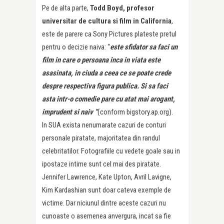
Pe de alta parte,
Todd Boyd, profesor
universitar de cultura si film in California
,
este de parere ca Sony Pictures plateste pretul
pentru o decizie naiva: “
este sfidator sa faci un
film in care o persoana inca in viata este
asasinata, in ciuda a ceea ce se poate crede
despre respectiva figura publica. Si sa faci
asta intr-o comedie pare cu atat mai arogant,
imprudent si naiv “
(conform bigstory.ap.org).
In SUA exista nenumarate cazuri de conturi
personale piratate, majoritatea din randul
celebritatilor. Fotografiile cu vedete goale sau in
ipostaze intime sunt cel mai des piratate.
Jennifer Lawrence, Kate Upton, Avril Lavigne,
Kim Kardashian sunt doar cateva exemple de
victime. Dar niciunul dintre aceste cazuri nu
cunoaste o asemenea anvergura, incat sa fie