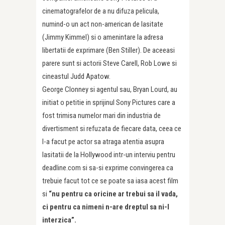
cinematografelor de a nu difuza pelicula,
numind-o un act non-american de lasitate
(Jimmy Kimmel) si o amenintare la adresa
libertatii de exprimare (Ben Stiller). De aceeasi
parere sunt si actorii Steve Carell, Rob Lowe si
cineastul Judd Apatow.
George Clonney si agentul sau, Bryan Lourd, au
initiat o petitie in sprijinul Sony Pictures care a
fost trimisa numelor mari din industria de
divertisment si refuzata de fiecare data, ceea ce
l-a facut pe actor sa atraga atentia asupra
lasitatii de la Hollywood intr-un interviu pentru
deadline.com si sa-si exprime convingerea ca
trebuie facut tot ce se poate sa iasa acest film
si
“nu pentru ca oricine ar trebui sa il vada,
ci pentru ca nimeni n-are dreptul sa ni-l
interzica”.