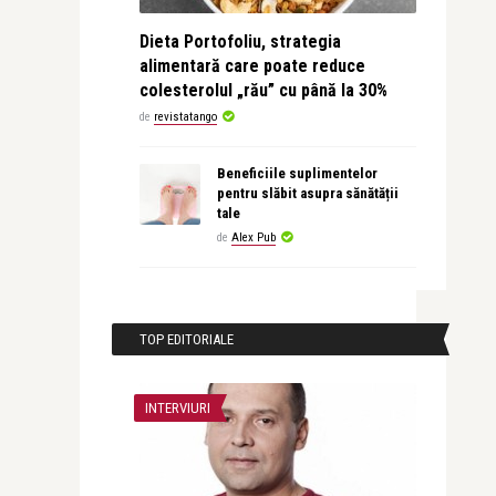
Dieta Portofoliu, strategia
alimentară care poate reduce
colesterolul „rău” cu până la 30%
de
revistatango
Beneficiile suplimentelor
pentru slăbit asupra sănătății
tale
de
Alex Pub
TOP EDITORIALE
INTERVIURI