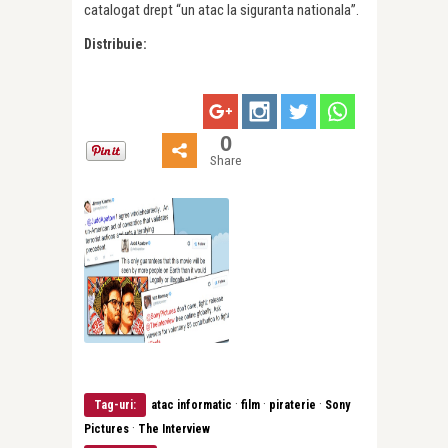
catalogat drept “un atac la siguranta nationala”.
Distribuie:
0
Share
·
·
·
Tag-uri:
atac informatic
film
piraterie
Sony
·
Pictures
The Interview