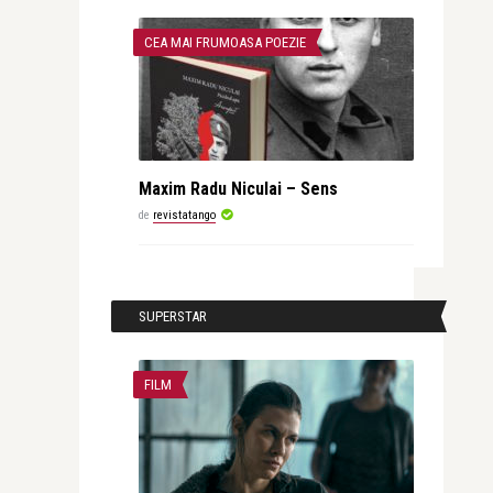
CEA MAI FRUMOASA POEZIE
Maxim Radu Niculai – Sens
de
revistatango
SUPERSTAR
FILM