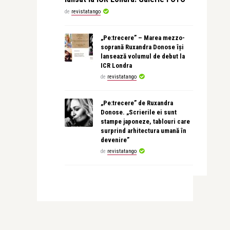
de
revistatango
„Pe:trecere” – Marea mezzo-
soprană Ruxandra Donose își
lansează volumul de debut la
ICR Londra
de
revistatango
„Pe:trecere” de Ruxandra
Donose. „Scrierile ei sunt
stampe japoneze, tablouri care
surprind arhitectura umană în
devenire”
de
revistatango