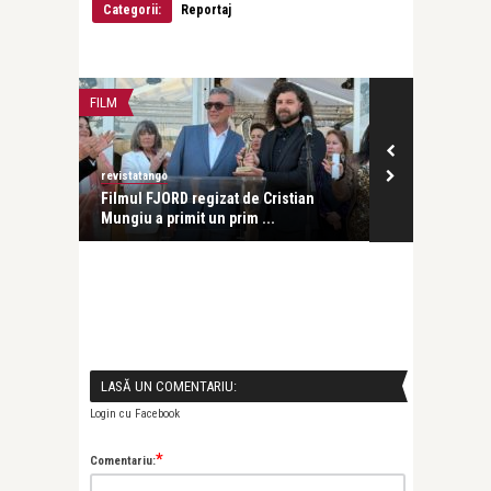
Categorii:
Reportaj
FILM
FILM
revistatango
revistatango
 al
Filmul FJORD regizat de Cristian
Radu Jude, î
Mungiu a primit un prim ...
Cinéastes la C
LASĂ UN COMENTARIU:
Login cu Facebook
*
Comentariu: