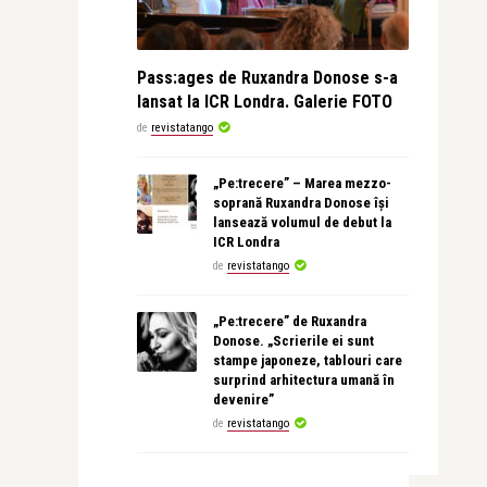
Pass:ages de Ruxandra Donose s-a
lansat la ICR Londra. Galerie FOTO
de
revistatango
„Pe:trecere” – Marea mezzo-
soprană Ruxandra Donose își
lansează volumul de debut la
ICR Londra
de
revistatango
„Pe:trecere” de Ruxandra
Donose. „Scrierile ei sunt
stampe japoneze, tablouri care
surprind arhitectura umană în
devenire”
de
revistatango