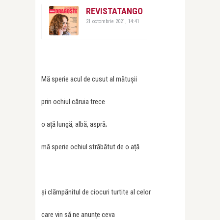
REVISTATANGO
21 octombrie 2021, 14:41
Mă sperie acul de cusut al mătușii
prin ochiul căruia trece
o ață lungă, albă, aspră;
mă sperie ochiul străbătut de o ață
și clămpănitul de ciocuri turtite al celor
care vin să ne anunțe ceva