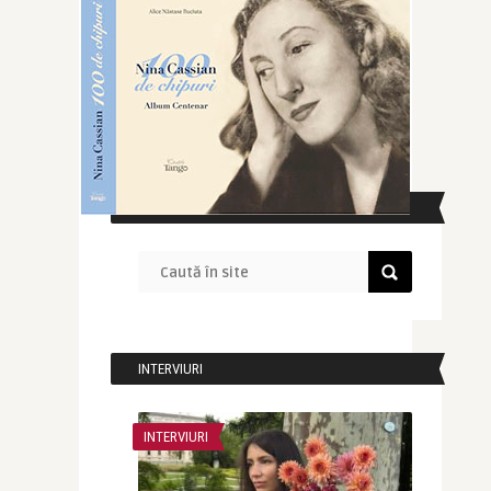
CAUTĂ ÎN SITE
INTERVIURI
INTERVIURI