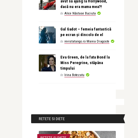
avut să ajung la Hollywood,
dacă nu era mama mea?!
de
Alice Năstase Buciuta
Gal Gadot – femeia fantastică
pe ecran și dincolo de el
de
revistatango.ro Marea Dragoste
Eva Green, de la fata Bond la
Miss Peregrine, stăpâna
timpului
de
Irina Botezatu
RETETE SI DIETE
RETETE SI DIETE