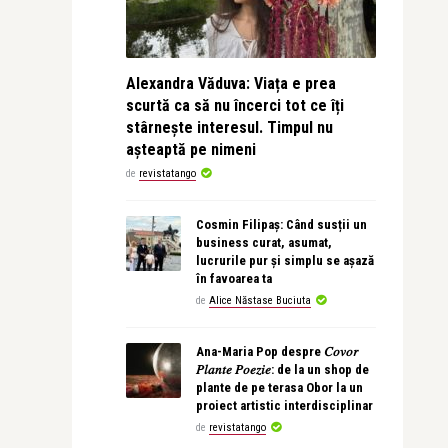
Alexandra Văduva: Viața e prea
scurtă ca să nu încerci tot ce îți
stârnește interesul. Timpul nu
așteaptă pe nimeni
de
revistatango
Cosmin Filipaș: Când susții un
business curat, asumat,
lucrurile pur și simplu se așază
în favoarea ta
de
Alice Năstase Buciuta
Ana-Maria Pop despre 𝐶𝑜𝑣𝑜𝑟
𝑃𝑙𝑎𝑛𝑡𝑒 𝑃𝑜𝑒𝑧𝑖𝑒: de la un shop de
plante de pe terasa Obor la un
proiect artistic interdisciplinar
de
revistatango