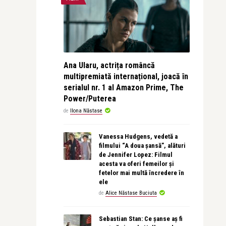
Ana Ularu, actrița româncă
multipremiată internațional, joacă în
serialul nr. 1 al Amazon Prime, The
Power/Puterea
de
Ilona Năstase
Vanessa Hudgens, vedetă a
filmului “A doua șansă”, alături
de Jennifer Lopez: Filmul
acesta va oferi femeilor și
fetelor mai multă încredere în
ele
de
Alice Năstase Buciuta
Sebastian Stan: Ce șanse aș fi