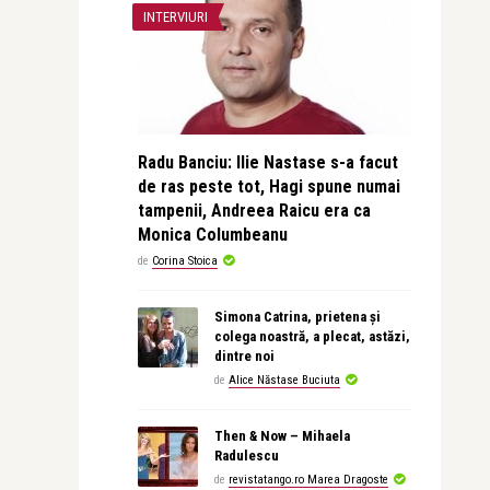
INTERVIURI
Radu Banciu: Ilie Nastase s-a facut
de ras peste tot, Hagi spune numai
tampenii, Andreea Raicu era ca
Monica Columbeanu
de
Corina Stoica
Simona Catrina, prietena și
colega noastră, a plecat, astăzi,
dintre noi
de
Alice Năstase Buciuta
Then & Now – Mihaela
Radulescu
de
revistatango.ro Marea Dragoste