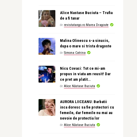
Alice Nastase Buciuta – Trufia
de a fi tanar
de
revistatango.ro Marea Dragoste
Malina Olinescu s-a sinucis,
dupa o mare si trista dragoste
de
Simona Catrina
Nicu Covaci: Tot ce mi-am
propus in viata am reusit! Dar
ce pret am platit…
de
Alice Năstase Buciuta
AURORA LIICEANU: Barbatii
inca doresc sa fie protectori cu
femeile, dar femeile nu mai au
nevoie de protectia lor
de
Alice Năstase Buciuta