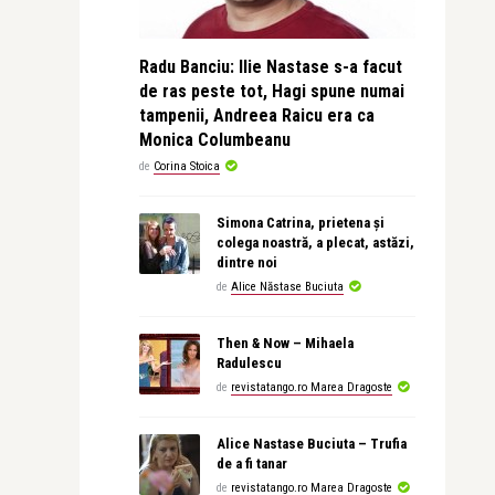
Radu Banciu: Ilie Nastase s-a facut
de ras peste tot, Hagi spune numai
tampenii, Andreea Raicu era ca
Monica Columbeanu
de
Corina Stoica
Simona Catrina, prietena și
colega noastră, a plecat, astăzi,
dintre noi
de
Alice Năstase Buciuta
Then & Now – Mihaela
Radulescu
de
revistatango.ro Marea Dragoste
Alice Nastase Buciuta – Trufia
de a fi tanar
de
revistatango.ro Marea Dragoste