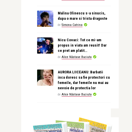
Malina Olinescu s-a sinucis,
dupa o mare si trista dragoste
de
Simona Catrina
Nicu Covaci: Tot ce mi-am
propus in viata am reusit! Dar
ce pret am platit…
de
Alice Năstase Buciuta
AURORA LIICEANU: Barbatii
inca doresc sa fie protectori cu
femeile, dar femeile nu mai au
nevoie de protectia lor
de
Alice Năstase Buciuta