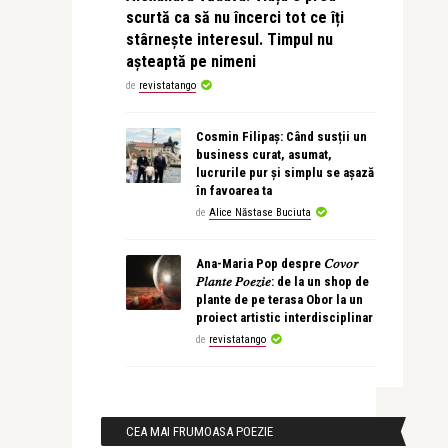
scurtă ca să nu încerci tot ce îți
stârnește interesul. Timpul nu
așteaptă pe nimeni
de
revistatango
Cosmin Filipaș: Când susții un
business curat, asumat,
lucrurile pur și simplu se așază
în favoarea ta
de
Alice Năstase Buciuta
Ana-Maria Pop despre 𝐶𝑜𝑣𝑜𝑟
𝑃𝑙𝑎𝑛𝑡𝑒 𝑃𝑜𝑒𝑧𝑖𝑒: de la un shop de
plante de pe terasa Obor la un
proiect artistic interdisciplinar
de
revistatango
CEA MAI FRUMOASA POEZIE