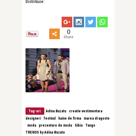
Distribuie:
0
Share
·
·
Tag-uri:
Adina Buzatu
creatie vestimentara
·
·
·
designeri
festival
haine de firma
marea dragoste
·
·
·
·
·
moda
prezentare de moda
Sibiu
Tango
TRENDS by Adina Buzatu