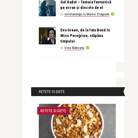
Gal Gadot – femeia fantastică
pe ecran și dincolo de el
de
revistatango.ro Marea Dragoste
Eva Green, de la fata Bond la
Miss Peregrine, stăpâna
timpului
de
Irina Botezatu
RETETE SI DIETE
RETETE SI DIETE