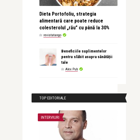
Dieta Portofoliu, strategia
alimentară care poate reduce
colesterolul „rău” cu până la 30%
de
revistatango
Beneficiile suplimentelor
pentru slăbit asupra sănătății
tale
de
Alex Pub
TOP EDITORIALE
INTERVIURI