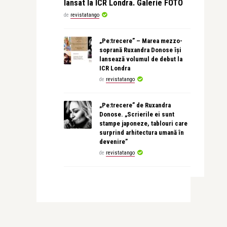
lansat la ICR Londra. Galerie FOTO
de
revistatango
„Pe:trecere” – Marea mezzo-
soprană Ruxandra Donose își
lansează volumul de debut la
ICR Londra
de
revistatango
„Pe:trecere” de Ruxandra
Donose. „Scrierile ei sunt
stampe japoneze, tablouri care
surprind arhitectura umană în
devenire”
de
revistatango