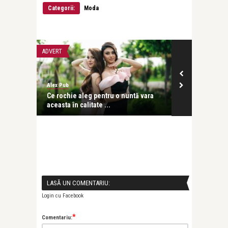
Categorii:
Moda
ADVERT
ADVERT
Alex Pub
Alex Pub
ra
Ce rochie aleg pentru o nuntă vara
O rochie, o b
aceasta în calitate ...
vară are rochi
LASĂ UN COMENTARIU:
Login cu Facebook
*
Comentariu: