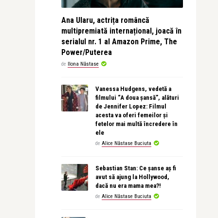
Ana Ularu, actrița româncă
multipremiată internațional, joacă în
serialul nr. 1 al Amazon Prime, The
Power/Puterea
de
Ilona Năstase
Vanessa Hudgens, vedetă a
filmului “A doua șansă”, alături
de Jennifer Lopez: Filmul
acesta va oferi femeilor și
fetelor mai multă încredere în
ele
de
Alice Năstase Buciuta
Sebastian Stan: Ce șanse aș fi
avut să ajung la Hollywood,
dacă nu era mama mea?!
de
Alice Năstase Buciuta