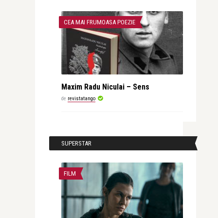
CEA MAI FRUMOASA POEZIE
Maxim Radu Niculai – Sens
de
revistatango
SUPERSTAR
FILM