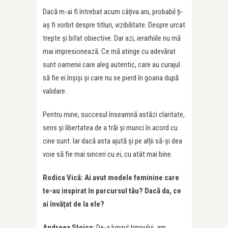
Dacă m-ai fi întrebat acum câțiva ani, probabil ți-
aș fi vorbit despre titluri, vizibilitate. Despre urcat
trepte și bifat obiective. Dar azi, ierarhiile nu mă
mai impresionează. Ce mă atinge cu adevărat
sunt oamenii care aleg autentic, care au curajul
să fie ei înșiși și care nu se pierd în goana după
validare.
Pentru mine, succesul înseamnă astăzi claritate,
sens și libertatea de a trăi și munci în acord cu
cine sunt. Iar dacă asta ajută și pe alții să-și dea
voie să fie mai sinceri cu ei, cu atât mai bine.
Rodica Vică: Ai avut modele feminine care
te-au inspirat în parcursul tă
u? Dac
ă da, ce
ai învățat de la ele?
Andreea Stoica:
De-a lungul timpului, am