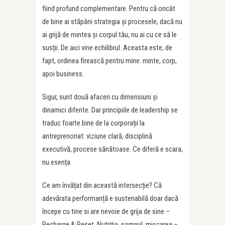
fiind profund complementare. Pentru că oricât
de bine ai stăpâni strategia și procesele, dacă nu
ai grijă de mintea și corpul tău, nu ai cu ce să le
susții. De aici vine echilibrul. Aceasta este, de
fapt, ordinea firească pentru mine: minte, corp,
apoi business.
Sigur, sunt două afaceri cu dimensiuni și
dinamici diferite. Dar principiile de leadership se
traduc foarte bine de la corporații la
antreprenoriat: viziune clară, disciplină
executivă, procese sănătoase. Ce diferă e scara,
nu esența.
Ce am învățat din această intersecție? Că
adevărata performanță e sustenabilă doar dacă
începe cu tine si are nevoie de grija de sine –
Recharge & Reset. Nutriția, somnul, mișcarea –