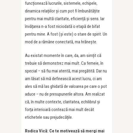
funcționează lucrurile, sistemele, echipele,
dinamica relațiilor și cum pot fi îmbunătățite
pentru mai multă claritate, eficiență și sens. Iar
învățarea n-a fost niciodată o etapă de bifat
pentru mine. A fost (și este) o stare de spirit. Un
mod de a rămâne conectată, ma hrănește.
Au existat momente în care, da, am simțit că
trebuie să demonstrez mai mult. Ca femeie, în
special – să fiu mai atentă, mai pregătită. Dar nu
am lăsat să mă definească acest lucru, ci am
ales să mă las ghidată de valoarea pe care o pot
aduce – nu de presupunerile altora. Am realizat
că, în multe contexte, claritatea, echilibrul și
forța interioară contează mai mult decât
etichetele sau prejudecățile.
Rodica Vică: Ce te motivează să mergi mai