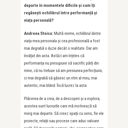
departe în momentele dificile și cum îț
i
reg
ăsești echilibrul î
ntre performan
ță ș
i
via
ț
a personal
ă
?
Andreea Stoica:
Multă vreme, echilibrul dintre
viața mea personala și cea profesională a fost
mai degrabă o iluzie decât o realitate. Dar am
învățat din asta. Astăzi am înțeles că
performanța nu presupune să sacrific părți din
mine, că nu trebuie să am presiunea perfecțiunii,
ci mai degrabă să găsesc un ritm al meu, mai
autentic, mai blând. Încă lucrez la asta.
Plăcerea de a crea, de a descoperi și a explora,
acestea sunt lucrurile care mă motivează să
merg mai departe. Să creez spații cu sens, fie ele
proiecte, relații sau procese care aduc valoare