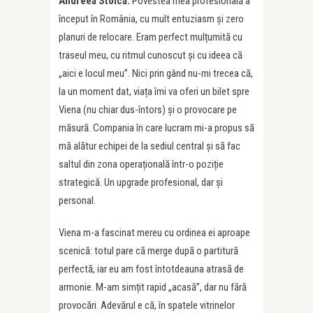
Andreea Stoica:
Povestea mea profesională a
început în România, cu mult entuziasm și zero
planuri de relocare. Eram perfect mulțumită cu
traseul meu, cu ritmul cunoscut și cu ideea că
„aici e locul meu”. Nici prin gând nu-mi trecea că,
la un moment dat, viața îmi va oferi un bilet spre
Viena (nu chiar dus-întors) și o provocare pe
măsură. Compania în care lucram mi-a propus să
mă alătur echipei de la sediul central și să fac
saltul din zona operațională într-o poziție
strategică. Un upgrade profesional, dar și
personal.
Viena m-a fascinat mereu cu ordinea ei aproape
scenică: totul pare că merge după o partitură
perfectă, iar eu am fost întotdeauna atrasă de
armonie. M-am simțit rapid „acasă”, dar nu fără
provocări. Adevărul e că, în spatele vitrinelor