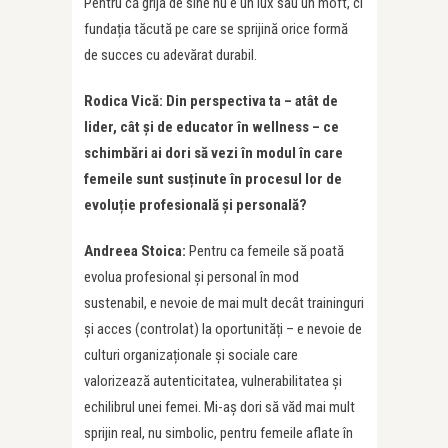
Pentru că grija de sine nu e un lux sau un moft, ci
fundația tăcută pe care se sprijină orice formă
de succes cu adevărat durabil.
Rodica Vică: Din perspectiva ta – atât de
lider, cât și de educator î
n wellness
– ce
schimbări ai dori să vezi în modul în care
femeile sunt susț
inute
în procesul lor de
evoluție profesională ș
i personal
ă
?
Andreea Stoica:
Pentru ca femeile să poată
evolua profesional și personal în mod
sustenabil, e nevoie de mai mult decât traininguri
și acces (controlat) la oportunități – e nevoie de
culturi organizaționale și sociale care
valorizează autenticitatea, vulnerabilitatea și
echilibrul unei femei. Mi-aș dori să văd mai mult
sprijin real, nu simbolic, pentru femeile aflate în