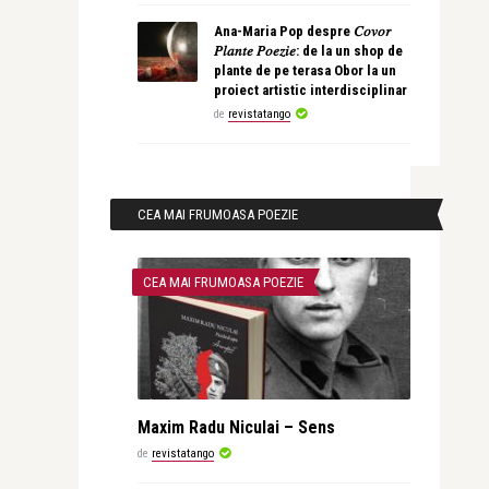
Ana-Maria Pop despre 𝐶𝑜𝑣𝑜𝑟
𝑃𝑙𝑎𝑛𝑡𝑒 𝑃𝑜𝑒𝑧𝑖𝑒: de la un shop de
plante de pe terasa Obor la un
proiect artistic interdisciplinar
de
revistatango
CEA MAI FRUMOASA POEZIE
CEA MAI FRUMOASA POEZIE
Maxim Radu Niculai – Sens
de
revistatango