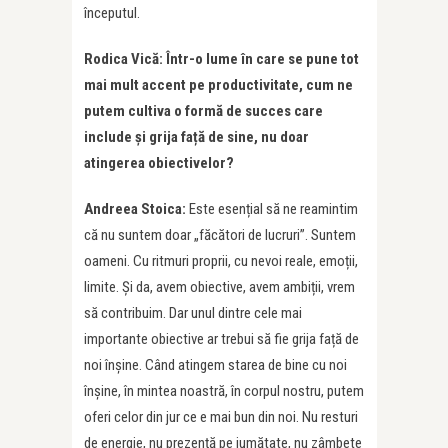
începutul.
Rodica Vică: Într-o lume în care se pune tot
mai mult accent pe productivitate, cum ne
putem cultiva o formă
de succes care
include
și grija față de sine, nu doar
atingerea obiectivelor?
Andreea Stoica:
Este esențial să ne reamintim
că nu suntem doar „făcători de lucruri”. Suntem
oameni. Cu ritmuri proprii, cu nevoi reale, emoții,
limite. Și da, avem obiective, avem ambiții, vrem
să contribuim. Dar unul dintre cele mai
importante obiective ar trebui să fie grija față de
noi înșine. Când atingem starea de bine cu noi
înșine, în mintea noastră, în corpul nostru, putem
oferi celor din jur ce e mai bun din noi. Nu resturi
de energie, nu prezență pe jumătate, nu zâmbete