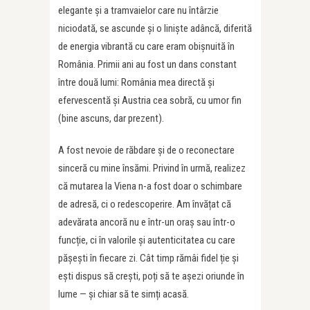
elegante și a tramvaielor care nu întârzie
niciodată, se ascunde și o liniște adâncă, diferită
de energia vibrantă cu care eram obișnuită în
România. Primii ani au fost un dans constant
între două lumi: România mea directă și
efervescentă și Austria cea sobră, cu umor fin
(bine ascuns, dar prezent).
A fost nevoie de răbdare și de o reconectare
sinceră cu mine însămi. Privind în urmă, realizez
că mutarea la Viena n-a fost doar o schimbare
de adresă, ci o redescoperire. Am învățat că
adevărata ancoră nu e într-un oraș sau într-o
funcție, ci în valorile și autenticitatea cu care
pășești în fiecare zi. Cât timp rămâi fidel ție și
ești dispus să crești, poți să te așezi oriunde în
lume — și chiar să te simți acasă.