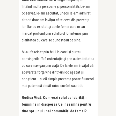
întâlnit multe persoane și personalități. Le-am
observat, le-am ascultat, uneori le-am admirat,
alteori doar am învățat câte ceva din prezența
lor. Dar au existat și acele femei care m-au
marcat profund prin echilibrul lor interior, prin
claritatea cu care se cunoșteau pe sine.
M-au fascinat prin felul în care își purtau
convingerile fără ostentație și prin autenticitatea
cu care navigau prin viață. De la ele am învățat că
adevărata forță vine dintr-un loc așezat și
conștient – și că simpla prezența poate fi uneori
mai puternică decât orice cuvânt sau titlu.
Rodica Vică: Cum vezi rolul solidarității
feminine î
n diaspor
ă
? Ce
înseamnă pentru
tine sprijinul unei comunități de femei?