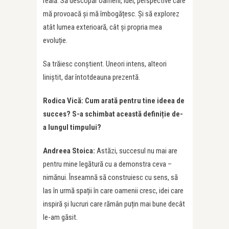
reală. Să descopăr oameni, idei, perspective care
mă provoacă și mă îmbogățesc. Și să explorez
atât lumea exterioară, cât și propria mea
evoluție.
Sa trăiesc conștient. Uneori intens, alteori
liniștit, dar întotdeauna prezentă.
Rodica Vică: Cum arată pentru tine ideea de
succes?
S-a schimbat această
defini
ție de-
a lungul timpului?
Andreea Stoica:
Astăzi, succesul nu mai are
pentru mine legătură cu a demonstra ceva –
nimănui. Înseamnă să construiesc cu sens, să
las în urmă spații în care oamenii cresc, idei care
inspiră și lucruri care rămân puțin mai bune decât
le-am găsit.