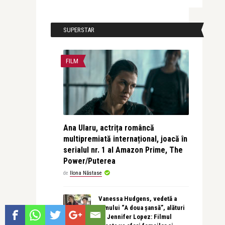
SUPERSTAR
FILM
Ana Ularu, actrița româncă
multipremiată internațional, joacă în
serialul nr. 1 al Amazon Prime, The
Power/Puterea
de
Ilona Năstase
Vanessa Hudgens, vedetă a
filmului “A doua șansă”, alături
de Jennifer Lopez: Filmul