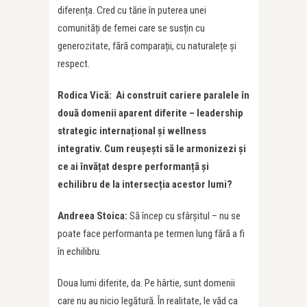
diferența. Cred cu tărie în puterea unei
comunități de femei care se susțin cu
generozitate, fără comparații, cu naturalețe și
respect.
Rodica Vică:
Ai construit cariere paralele în
două domenii aparent diferite – leadership
strategic internațional și wellness
integrativ.
Cum reușeș
ti s
ă le armonizezi și
ce ai învățat despre performanță și
echilibru de la intersecția acestor lumi?
Andreea Stoica:
Să încep cu sfârșitul – nu se
poate face performanta pe termen lung fără a fi
în echilibru.
Doua lumi diferite, da. Pe hârtie, sunt domenii
care nu au nicio legătură. În realitate, le văd ca