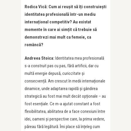
Rodica Vică: Cum ai reușit să îț
i construie
ști
identitatea profesională într-un mediu
internațional competitiv? Au existat
momente î
n care ai sim
țit că trebuie să
demonstrezi mai mult ca femeie, ca
româncă
?
Andreea Stoica:
Identitatea mea profesională
s-a construit pas cu pas, fără artificii, dar cu
multă energie depusă, curiozitate și
consecvență. Am crescut în medii internaționale
dinamice, unde adaptarea rapidă și gândirea
strategică au fost mai mult decât opționale – au
fost esențiale. Ce m-a ajutat constant a fost
flexibilitatea, abilitatea de a face conexiuni între
idei, oameni și perspective care, la prima vedere,
păreau fără legătură. Îmi place să înțeleg cum