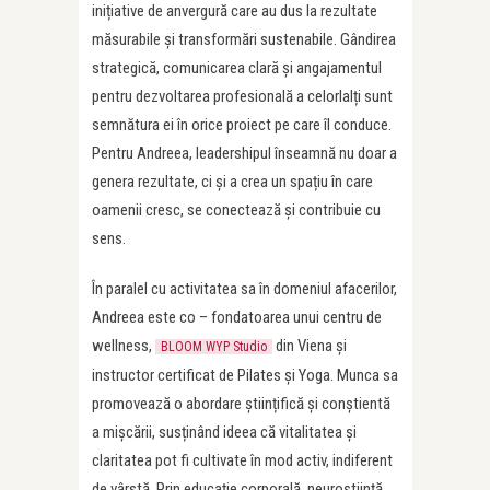
inițiative de anvergură care au dus la rezultate
măsurabile și transformări sustenabile. Gândirea
strategică, comunicarea clară și angajamentul
pentru dezvoltarea profesională a celorlalți sunt
semnătura ei în orice proiect pe care îl conduce.
Pentru Andreea, leadershipul înseamnă nu doar a
genera rezultate, ci și a crea un spațiu în care
oamenii cresc, se conectează și contribuie cu
sens.
În paralel cu activitatea sa în domeniul afacerilor,
Andreea este co – fondatoarea unui centru de
wellness,
din Viena și
BLOOM WYP Studio
instructor certificat de Pilates și Yoga. Munca sa
promovează o abordare științifică și conștientă
a mișcării, susținând ideea că vitalitatea și
claritatea pot fi cultivate în mod activ, indiferent
de vârstă. Prin educație corporală, neuroștiință