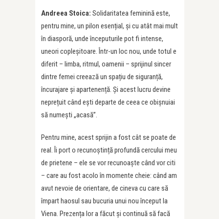
Andreea Stoica:
Solidaritatea feminină este,
pentru mine, un pilon esențial, și cu atât mai mult
în diasporă, unde începuturile pot fi intense,
uneori copleșitoare. Într-un loc nou, unde totul e
diferit – limba, ritmul, oamenii – sprijinul sincer
dintre femei creează un spațiu de siguranță,
încurajare și apartenență. Și acest lucru devine
neprețuit când ești departe de ceea ce obișnuiai
să numești „acasă”.
Pentru mine, acest sprijin a fost cât se poate de
real. Îi port o recunoștință profundă cercului meu
de prietene – ele se vor recunoaște când vor citi
– care au fost acolo în momente cheie: când am
avut nevoie de orientare, de cineva cu care să
împart haosul sau bucuria unui nou început la
Viena. Prezența lor a făcut și continuă să facă