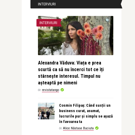
INTERVIURI
INTERVIURI
Alexandra Văduva: Viața e prea
scurtă ca să nu încerci tot ce îți
stârnește interesul. Timpul nu
așteaptă pe nimeni
de
revistatango
Cosmin Filipaș: Când susții un
business curat, asumat,
lucrurile pur și simplu se așază
în favoarea ta
de
Alice Năstase Buciuta