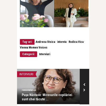
·
·
·
Tag-uri:
Andreea Stoica
interviu
Rodica Vica
Vienna Women Voices
Categorii:
Interviuri
INTERVIURI
INTERVIURI
revistatango
revistatango
Pușa Năstase: Mirosurile copilăriei
Ani Crețu: Sunt egală cu or
sunt chei tăcute ...
cu orice altă ...