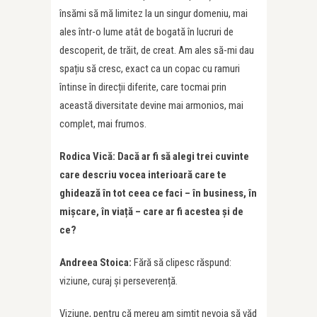
însămi să mă limitez la un singur domeniu, mai
ales într-o lume atât de bogată în lucruri de
descoperit, de trăit, de creat. Am ales să-mi dau
spațiu să cresc, exact ca un copac cu ramuri
întinse în direcții diferite, care tocmai prin
această diversitate devine mai armonios, mai
complet, mai frumos.
Rodica Vică: Dacă ar fi să alegi trei cuvinte
care descriu vocea interioară care te
ghidează în tot ceea ce faci – în business, în
mișcare, î
n via
ță – care ar fi acestea ș
i de
ce?
Andreea Stoica:
Fără să clipesc răspund:
viziune, curaj și perseverență.
Viziune, pentru că mereu am simțit nevoia să văd