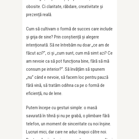
obosite. Ci claritate, răbdare, creativitate și
prezență reală.
Cum să cultivam o formă de succes care include
și grija de sine? Prin conștiență și alegere
intenționată. Să ne întrebăm nu doar „ce am de
făcut azi?”, ci și „cum sunt, cum mă simt azi? Ce
am nevoie ca să pot funcționa bine, fără să mă
consum pe interior?”. Să învățăm să spunem
„nu” când e nevoie, să facem loc pentru pauză
fără vină, să tratăm odihna ca pe o formă de
eficiență, nu de lene.
Putem începe cu gesturi simple: o masă
savurată în tihnă și nu pe grabă, o plimbare fără
telefon, un moment de sinceritate cu noi înșine.
Lucruri mici, dar care ne aduc înapoi către noi.