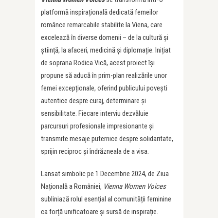
platformă inspirațională dedicată femeilor
românce remarcabile stabilite la Viena, care
excelează în diverse domenii – de la cultură și
știință, la afaceri, medicină și diplomație. Inițiat
de soprana Rodica Vică, acest proiect își
propune să aducă în prim-plan realizările unor
femei excepționale, oferind publicului povești
autentice despre curaj, determinare și
sensibilitate. Fiecare interviu dezvăluie
parcursuri profesionale impresionante și
transmite mesaje puternice despre solidaritate,
sprijin reciproc și îndrăzneala de a visa.
Lansat simbolic pe 1 Decembrie 2024, de Ziua
Națională a României,
Vienna Women Voices
subliniază rolul esențial al comunității feminine
ca forță unificatoare și sursă de inspirație.