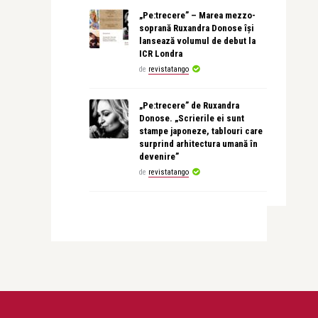
„Pe:trecere” – Marea mezzo-
soprană Ruxandra Donose își
lansează volumul de debut la
ICR Londra
de
revistatango
„Pe:trecere” de Ruxandra
Donose. „Scrierile ei sunt
stampe japoneze, tablouri care
surprind arhitectura umană în
devenire”
de
revistatango