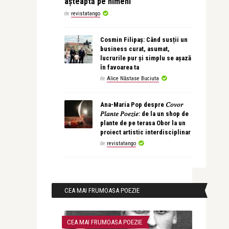
așteaptă pe nimeni
de
revistatango
Cosmin Filipaș: Când susții un
business curat, asumat,
lucrurile pur și simplu se așază
în favoarea ta
de
Alice Năstase Buciuta
Ana-Maria Pop despre 𝐶𝑜𝑣𝑜𝑟
𝑃𝑙𝑎𝑛𝑡𝑒 𝑃𝑜𝑒𝑧𝑖𝑒: de la un shop de
plante de pe terasa Obor la un
proiect artistic interdisciplinar
de
revistatango
CEA MAI FRUMOASA POEZIE
CEA MAI FRUMOASA POEZIE