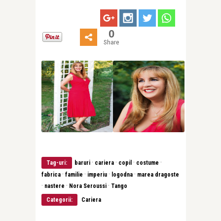
0
Share
·
·
·
·
Tag-uri:
baruri
cariera
copil
costume
·
·
·
·
fabrica
familie
imperiu
logodna
marea dragoste
·
·
·
nastere
Nora Seroussi
Tango
Categorii:
Cariera