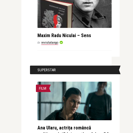
Maxim Radu Niculai – Sens
de
revistatango
SUPERSTAR
FILM
Ana Ularu, actrița româncă