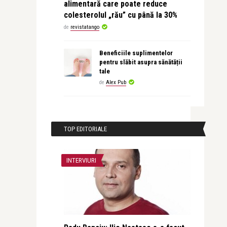
alimentară care poate reduce
colesterolul „rău” cu până la 30%
de
revistatango
Beneficiile suplimentelor
pentru slăbit asupra sănătății
tale
de
Alex Pub
TOP EDITORIALE
INTERVIURI