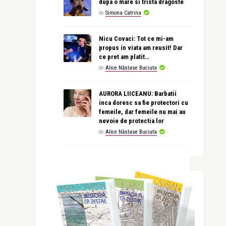
dupa o mare si trista dragoste
de
Simona Catrina
Nicu Covaci: Tot ce mi-am
propus in viata am reusit! Dar
ce pret am platit…
de
Alice Năstase Buciuta
AURORA LIICEANU: Barbatii
inca doresc sa fie protectori cu
femeile, dar femeile nu mai au
nevoie de protectia lor
de
Alice Năstase Buciuta