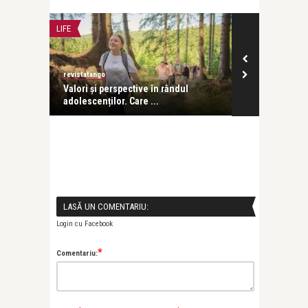
LIFE
FILM
revistatango
revistatango
Valori și perspective în rândul
The Madison, 
adolescenților. Care ...
Kurt Russell în
LASĂ UN COMENTARIU:
Login cu Facebook
*
Comentariu: