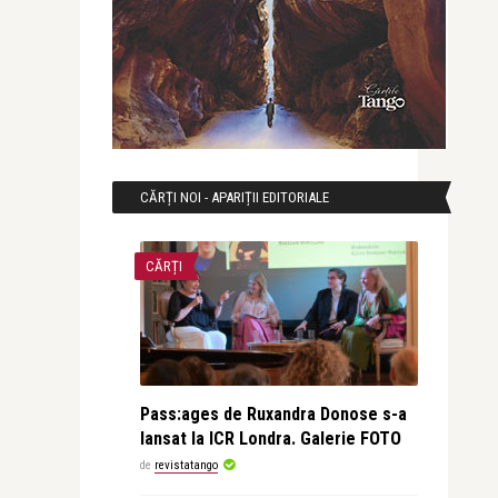
CĂRȚI NOI - APARIȚII EDITORIALE
CĂRȚI
Pass:ages de Ruxandra Donose s-a
lansat la ICR Londra. Galerie FOTO
de
revistatango