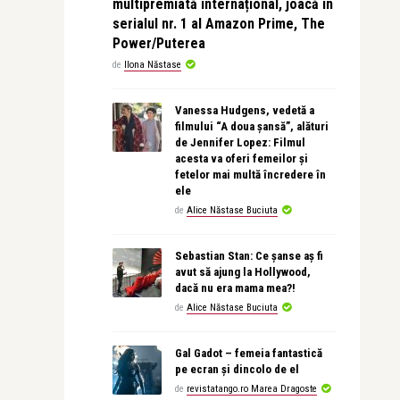
multipremiată internațional, joacă în
serialul nr. 1 al Amazon Prime, The
Power/Puterea
de
Ilona Năstase
Vanessa Hudgens, vedetă a
filmului “A doua șansă”, alături
de Jennifer Lopez: Filmul
acesta va oferi femeilor și
fetelor mai multă încredere în
ele
de
Alice Năstase Buciuta
Sebastian Stan: Ce șanse aș fi
avut să ajung la Hollywood,
dacă nu era mama mea?!
de
Alice Năstase Buciuta
Gal Gadot – femeia fantastică
pe ecran și dincolo de el
de
revistatango.ro Marea Dragoste