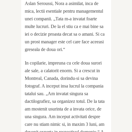
Aslan Seroussi, Nora a asimilat, inca de
mica, lectii esentiale pentru managementul
unei companii. „Tata m-a invatat foarte
multe lucruri. De la el stiu ca e mai bine sa
iei o decizie proasta decat sa o amani. Si ca
un prost manager este cel care face aceeasi
greseala de doua ori.“
In copilarie, impreuna cu cele doua surori
ale sale, a calatorit enorm. Si a crescut in
Montreal, Canada, dorindu-si sa devina
fotograf. A inceput insa lucrul la compania
tatalui sau. „Am invatat singura sa
dactilografiez, sa organizez totul. De la tata
am mostenit usurinta de a invata orice, de
una singura. Am inceput activitati despre
care nu stiam nimic si, in maxim 3 luni, am
devenit experta in respectivul domeniu.“ A