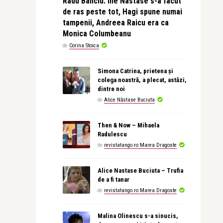
Radu Banciu: Ilie Nastase s-a facut
de ras peste tot, Hagi spune numai
tampenii, Andreea Raicu era ca
Monica Columbeanu
de
Corina Stoica
Simona Catrina, prietena și
colega noastră, a plecat, astăzi,
dintre noi
de
Alice Năstase Buciuta
Then & Now – Mihaela
Radulescu
de
revistatango.ro Marea Dragoste
Alice Nastase Buciuta – Trufia
de a fi tanar
de
revistatango.ro Marea Dragoste
Malina Olinescu s-a sinucis,