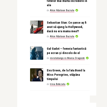
fetelor mai multă încredere în
ele
de
Alice Năstase Buciuta
Sebastian Stan: Ce șanse aș fi
avut să ajung la Hollywood,
dacă nu era mama mea?!
de
Alice Năstase Buciuta
Gal Gadot – femeia fantastică
pe ecran și dincolo de el
de
revistatango.ro Marea Dragoste
Eva Green, de la fata Bond la
Miss Peregrine, stăpâna
timpului
de
Irina Botezatu