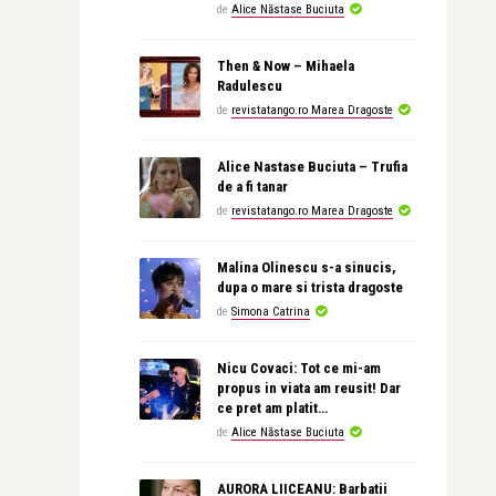
de
Alice Năstase Buciuta
Then & Now – Mihaela
Radulescu
de
revistatango.ro Marea Dragoste
Alice Nastase Buciuta – Trufia
de a fi tanar
de
revistatango.ro Marea Dragoste
Malina Olinescu s-a sinucis,
dupa o mare si trista dragoste
de
Simona Catrina
Nicu Covaci: Tot ce mi-am
propus in viata am reusit! Dar
ce pret am platit…
de
Alice Năstase Buciuta
AURORA LIICEANU: Barbatii