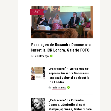
CĂRȚI
Pass:ages de Ruxandra Donose s-a
lansat la ICR Londra. Galerie FOTO
de
revistatango
„Pe:trecere” – Marea mezzo-
soprană Ruxandra Donose își
lansează volumul de debut la
ICR Londra
de
revistatango
„Pe:trecere” de Ruxandra
Donose. „Scrierile ei sunt
stampe japoneze, tablouri care