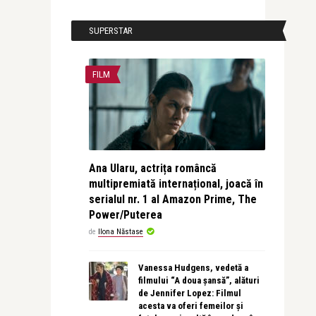
SUPERSTAR
FILM
Ana Ularu, actrița româncă
multipremiată internațional, joacă în
serialul nr. 1 al Amazon Prime, The
Power/Puterea
de
Ilona Năstase
Vanessa Hudgens, vedetă a
filmului “A doua șansă”, alături
de Jennifer Lopez: Filmul
acesta va oferi femeilor și