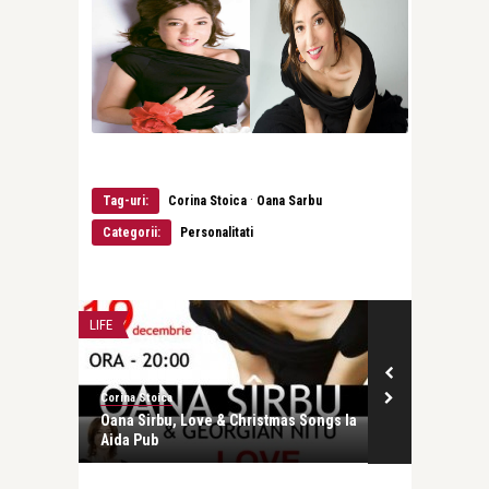
·
Tag-uri:
Corina Stoica
Oana Sarbu
Categorii:
Personalitati
LIFE
INTERVIURI
Corina Stoica
revistatango.ro
s, la
Oana Sirbu, Love & Christmas Songs la
Oana Sarbu: 
Aida Pub
Barladeanu, o