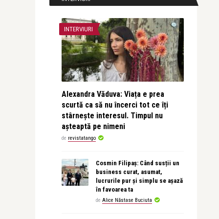
INTERVIURI
Alexandra Văduva: Viața e prea
scurtă ca să nu încerci tot ce îți
stârnește interesul. Timpul nu
așteaptă pe nimeni
de
revistatango
Cosmin Filipaș: Când susții un
business curat, asumat,
lucrurile pur și simplu se așază
în favoarea ta
de
Alice Năstase Buciuta