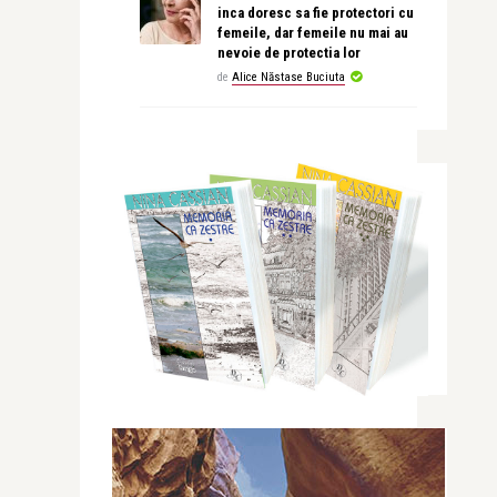
inca doresc sa fie protectori cu
femeile, dar femeile nu mai au
nevoie de protectia lor
de
Alice Năstase Buciuta