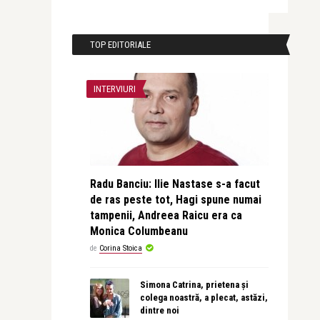
TOP EDITORIALE
INTERVIURI
Radu Banciu: Ilie Nastase s-a facut
de ras peste tot, Hagi spune numai
tampenii, Andreea Raicu era ca
Monica Columbeanu
de
Corina Stoica
Simona Catrina, prietena și
colega noastră, a plecat, astăzi,
dintre noi