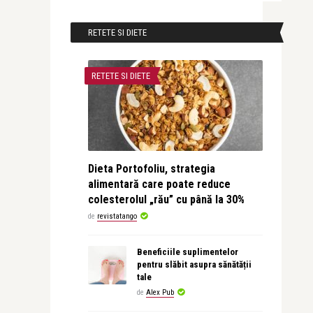
RETETE SI DIETE
RETETE SI DIETE
Dieta Portofoliu, strategia
alimentară care poate reduce
colesterolul „rău” cu până la 30%
de
revistatango
Beneficiile suplimentelor
pentru slăbit asupra sănătății
tale
de
Alex Pub