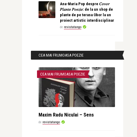
Ana-Maria Pop despre 𝐶𝑜𝑣𝑜𝑟
𝑃𝑙𝑎𝑛𝑡𝑒 𝑃𝑜𝑒𝑧𝑖𝑒: de la un shop de
plante de pe terasa Obor la un
proiect artistic interdisciplinar
de
revistatango
CEA MAI FRUMOASA POEZIE
CEA MAI FRUMOASA POEZIE
Maxim Radu Niculai – Sens
de
revistatango