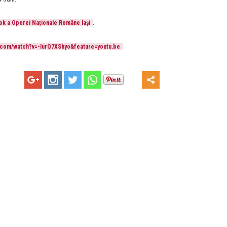
:
k a Operei Naționale Române Iași
e.com/watch?v=-IurQ7XShyo&feature=youtu.be