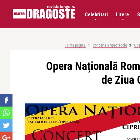
Celebritati
Litere
S
Prima pagină
Concerte & Spectacole
Ope
Opera Națională Româ
de Ziua 