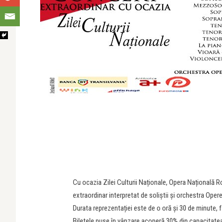
Cu ocazia Zilei Culturii Naționale, Opera Națională Rom
extraordinar interpretat de soliștii și orchestra Ope
Durata reprezentației este de o oră și 30 de minute,
Biletele puse în vânzare acoperă 30% din capacitatea 