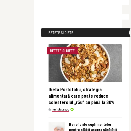
RETETE SI DIETE
RETETE SI DIETE
Dieta Portofoliu, strategia
alimentară care poate reduce
colesterolul „rău” cu până la 30%
de
revistatango
Beneficiile suplimentelor
pentru slăbit asupra sănătății