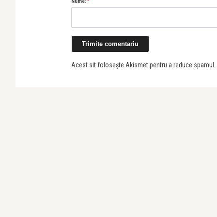
*
Nume:
Alice Năstase Buciuta
A
Painted Sounds and Blue Wings: Mara
Prună’s “Al ...
d
Acest sit folosește Akismet pentru a reduce spamul.