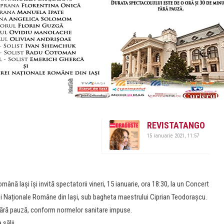
REVISTATANGO
15 ianuarie 2021, 11:57
ână Iași își invită spectatorii vineri, 15 ianuarie, ora 18:30, la un Concert
rei Naționale Române din Iași, sub bagheta maestrului Ciprian Teodorașcu.
 fără pauză, conform normelor sanitare impuse.
sălii.