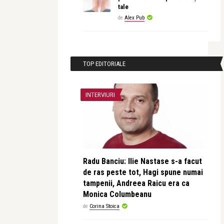
tale
de
Alex Pub
TOP EDITORIALE
INTERVIURI
Radu Banciu: Ilie Nastase s-a facut
de ras peste tot, Hagi spune numai
tampenii, Andreea Raicu era ca
Monica Columbeanu
de
Corina Stoica