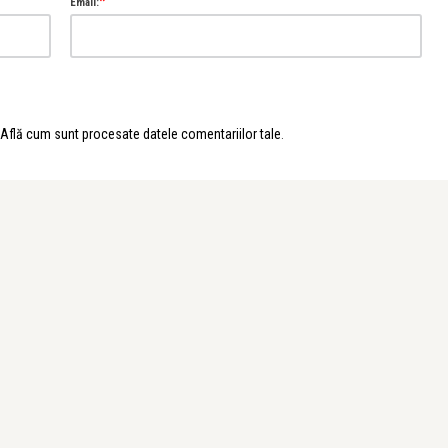
*
Email:
lice Năstase Buciuta
Mara Prună, “All At Once”. Spectacol
e sun ...
Află cum sunt procesate datele comentariilor tale
.