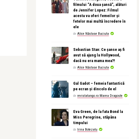
filmului “A doua șansă”, alături
de Jennifer Lopez: Filmul
acesta va oferi femeilor și
fetelor mai multă încredere în
ele
de
Alice Năstase Buciuta
Sebastian Stan: Ce șanse aș fi
avut să ajung la Hollywood,
dacă nu era mama mea?!
de
Alice Năstase Buciuta
Gal Gadot – femeia fantastică
pe ecran și dincolo de el
de
revistatango.ro Marea Dragoste
Eva Green, de la fata Bond la
Miss Peregrine, stăpâna
timpului
de
Irina Botezatu