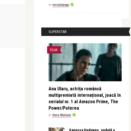
de
revistatango
INTERVIURI
CONCERTE & SP
Alice Năstase Buciuta
Alice Năstase B
SUPERSTAR
 Michael
Paulo Ferreira: O voce nu este doar un
Alexandra Dă
sunet, este un co ...
am scris o pa
FILM
Ana Ularu, actrița româncă
multipremiată internațional, joacă în
serialul nr. 1 al Amazon Prime, The
Power/Puterea
de
Ilona Năstase
Vanessa Hudgens, vedetă a