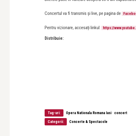
Concertul va fi transmis și live, pe pagina de
Faceboo
Pentru vizionare, accesați linkul:
https://www.youtub
Distribuie:
·
Tag-uri:
Opera Nationala Romana Iasi
concert
Categorii:
Concerte & Spectacole