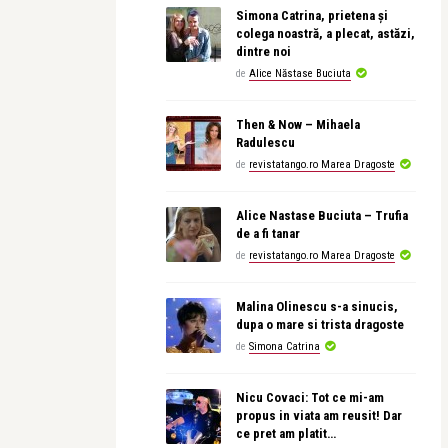
Simona Catrina, prietena și
colega noastră, a plecat, astăzi,
dintre noi
de
Alice Năstase Buciuta
Then & Now – Mihaela
Radulescu
de
revistatango.ro Marea Dragoste
Alice Nastase Buciuta – Trufia
de a fi tanar
de
revistatango.ro Marea Dragoste
Malina Olinescu s-a sinucis,
dupa o mare si trista dragoste
de
Simona Catrina
Nicu Covaci: Tot ce mi-am
propus in viata am reusit! Dar
ce pret am platit…