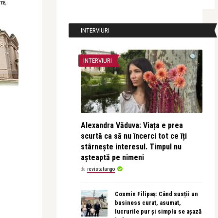
INTERVIURI
INTERVIURI
Alexandra Văduva: Viața e prea
scurtă ca să nu încerci tot ce îți
stârnește interesul. Timpul nu
așteaptă pe nimeni
de
revistatango
Cosmin Filipaș: Când susții un
business curat, asumat,
lucrurile pur și simplu se așază