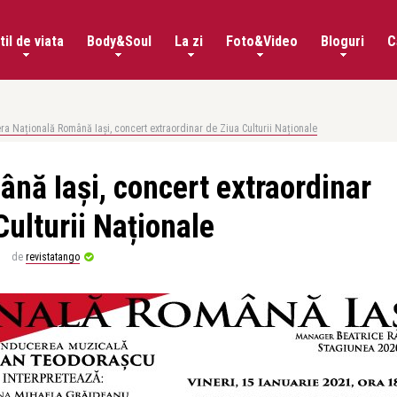
til de viata
Body&Soul
La zi
Foto&Video
Bloguri
C
ra Națională Română Iași, concert extraordinar de Ziua Culturii Naționale
nă Iași, concert extraordinar
Culturii Naționale
de
revistatango