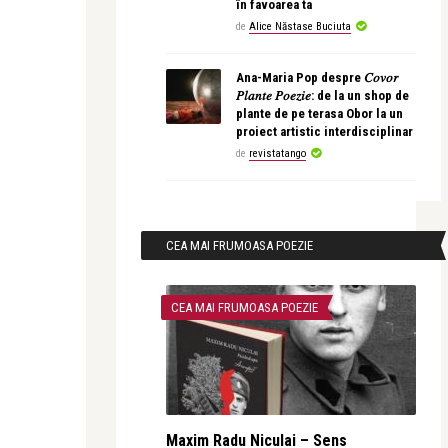
în favoarea ta
de
Alice Năstase Buciuta
Ana-Maria Pop despre 𝐶𝑜𝑣𝑜𝑟
𝑃𝑙𝑎𝑛𝑡𝑒 𝑃𝑜𝑒𝑧𝑖𝑒: de la un shop de
plante de pe terasa Obor la un
proiect artistic interdisciplinar
de
revistatango
CEA MAI FRUMOASA POEZIE
CEA MAI FRUMOASA POEZIE
Maxim Radu Niculai – Sens