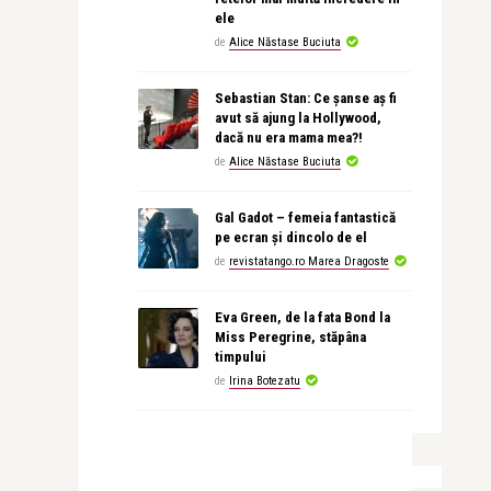
ele
de
Alice Năstase Buciuta
Sebastian Stan: Ce șanse aș fi
avut să ajung la Hollywood,
dacă nu era mama mea?!
de
Alice Năstase Buciuta
Gal Gadot – femeia fantastică
pe ecran și dincolo de el
de
revistatango.ro Marea Dragoste
Eva Green, de la fata Bond la
Miss Peregrine, stăpâna
timpului
de
Irina Botezatu