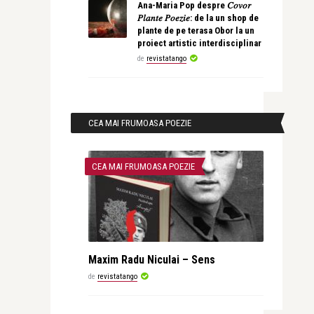
Ana-Maria Pop despre 𝐶𝑜𝑣𝑜𝑟
𝑃𝑙𝑎𝑛𝑡𝑒 𝑃𝑜𝑒𝑧𝑖𝑒: de la un shop de
plante de pe terasa Obor la un
proiect artistic interdisciplinar
de
revistatango
CEA MAI FRUMOASA POEZIE
CEA MAI FRUMOASA POEZIE
Maxim Radu Niculai – Sens
de
revistatango