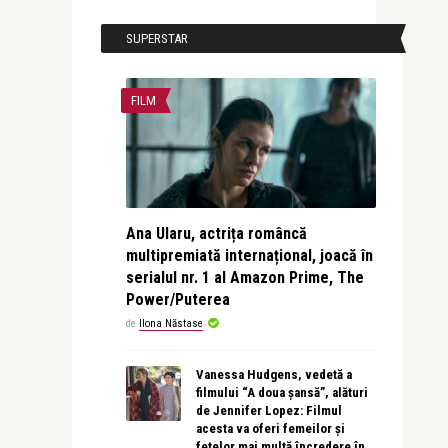
SUPERSTAR
FILM
Ana Ularu, actrița româncă
multipremiată internațional, joacă în
serialul nr. 1 al Amazon Prime, The
Power/Puterea
de
Ilona Năstase
Vanessa Hudgens, vedetă a
filmului “A doua șansă”, alături
de Jennifer Lopez: Filmul
acesta va oferi femeilor și
fetelor mai multă încredere în