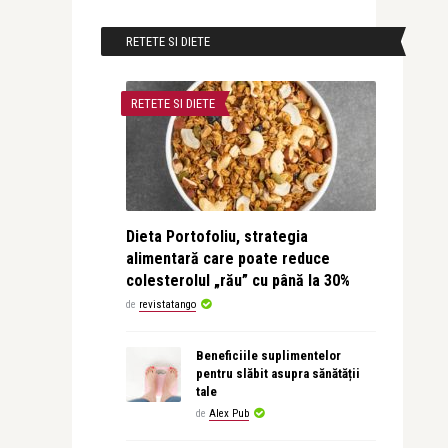
RETETE SI DIETE
RETETE SI DIETE
Dieta Portofoliu, strategia
alimentară care poate reduce
colesterolul „rău” cu până la 30%
de
revistatango
Beneficiile suplimentelor
pentru slăbit asupra sănătății
tale
de
Alex Pub