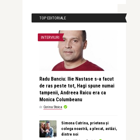
TOP EDITORIALE
INTERVIURI
Radu Banciu: Ilie Nastase s-a facut
de ras peste tot, Hagi spune numai
tampenii, Andreea Raicu era ca
Monica Columbeanu
de
Corina Stoica
Simona Catrina, prietena și
colega noastră, a plecat, astăzi,
dintre noi