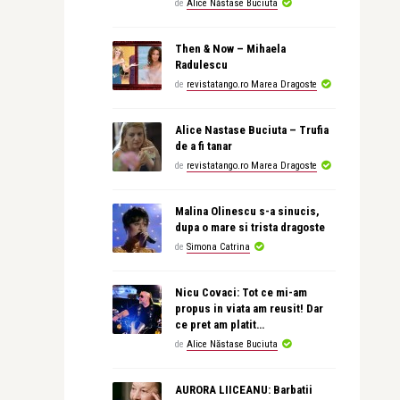
de
Alice Năstase Buciuta
Then & Now – Mihaela
Radulescu
de
revistatango.ro Marea Dragoste
Alice Nastase Buciuta – Trufia
de a fi tanar
de
revistatango.ro Marea Dragoste
Malina Olinescu s-a sinucis,
dupa o mare si trista dragoste
de
Simona Catrina
Nicu Covaci: Tot ce mi-am
propus in viata am reusit! Dar
ce pret am platit…
de
Alice Năstase Buciuta
AURORA LIICEANU: Barbatii