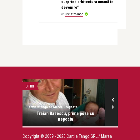
surprind arhitectura umană în
devenire”
de
revistatango
STIRI
NU DIN GURA, CI
revistatango.ro Marea Dragoste
Angelica Lambr
i de la
Traian Basescu, prima poza cu
Angelica La
nepoata
Copyright © 2009 - 2023 Cartile Tango SRL / Marea