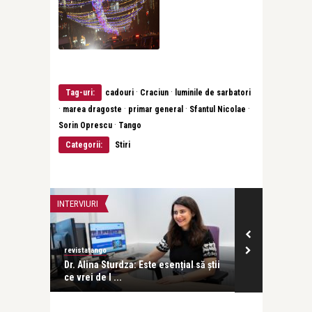
·
·
Tag-uri:
cadouri
Craciun
luminile de sarbatori
·
·
·
·
marea dragoste
primar general
Sfantul Nicolae
·
Sorin Oprescu
Tango
Categorii:
Stiri
INTERVIURI
DOSAR
revistatango
revistatango
ta a
Dr. Alina Sturdza: Este esențial să știi
Nina Cassian
ce vrei de l ...