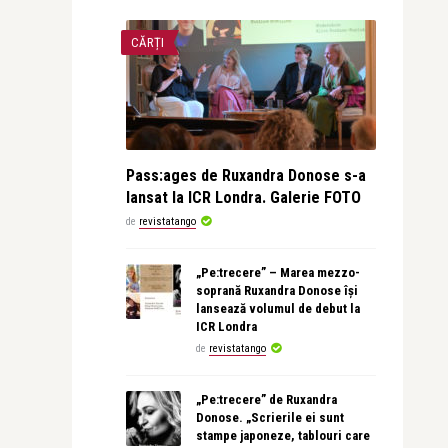
CĂRȚI
Pass:ages de Ruxandra Donose s-a
lansat la ICR Londra. Galerie FOTO
de
revistatango
„Pe:trecere” – Marea mezzo-
soprană Ruxandra Donose își
lansează volumul de debut la
ICR Londra
de
revistatango
„Pe:trecere” de Ruxandra
Donose. „Scrierile ei sunt
stampe japoneze, tablouri care