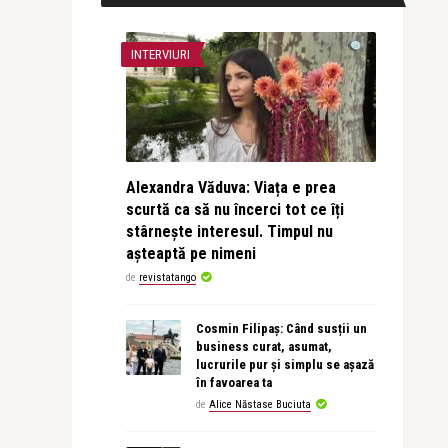
INTERVIURI
Alexandra Văduva: Viața e prea
scurtă ca să nu încerci tot ce îți
stârnește interesul. Timpul nu
așteaptă pe nimeni
de
revistatango
Cosmin Filipaș: Când susții un
business curat, asumat,
lucrurile pur și simplu se așază
în favoarea ta
de
Alice Năstase Buciuta