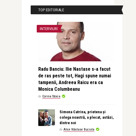
TOP EDITORIALE
INTERVIURI
Radu Banciu: Ilie Nastase s-a facut
de ras peste tot, Hagi spune numai
tampenii, Andreea Raicu era ca
Monica Columbeanu
de
Corina Stoica
Simona Catrina, prietena și
colega noastră, a plecat, astăzi,
dintre noi
de
Alice Năstase Buciuta