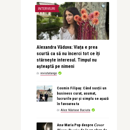
INTERVIURI
Alexandra Văduva: Viața e prea
scurtă ca să nu încerci tot ce îți
stârnește interesul. Timpul nu
așteaptă pe nimeni
de
revistatango
Cosmin Filipaș: Când susții un
business curat, asumat,
lucrurile pur și simplu se așază
în favoarea ta
de
Alice Năstase Buciuta
Ana-Maria Pop despre 𝐶𝑜𝑣𝑜𝑟