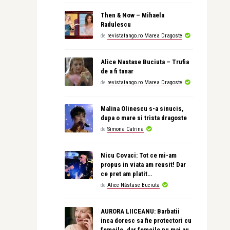
Then & Now – Mihaela
Radulescu
de
revistatango.ro Marea Dragoste
Alice Nastase Buciuta – Trufia
de a fi tanar
de
revistatango.ro Marea Dragoste
Malina Olinescu s-a sinucis,
dupa o mare si trista dragoste
de
Simona Catrina
Nicu Covaci: Tot ce mi-am
propus in viata am reusit! Dar
ce pret am platit…
de
Alice Năstase Buciuta
AURORA LIICEANU: Barbatii
inca doresc sa fie protectori cu
femeile, dar femeile nu mai au