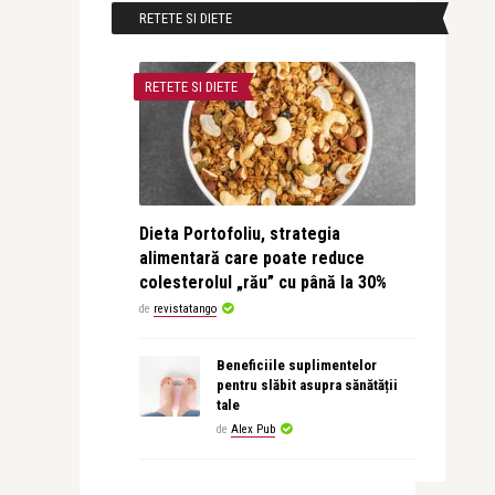
RETETE SI DIETE
RETETE SI DIETE
Dieta Portofoliu, strategia
alimentară care poate reduce
colesterolul „rău” cu până la 30%
de
revistatango
Beneficiile suplimentelor
pentru slăbit asupra sănătății
tale
de
Alex Pub