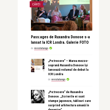
CĂRȚI
Pass:ages de Ruxandra Donose s-a
lansat la ICR Londra. Galerie FOTO
de
revistatango
„Pe:trecere” – Marea mezzo-
soprană Ruxandra Donose își
lansează volumul de debut la
ICR Londra
de
revistatango
„Pe:trecere” de Ruxandra
Donose. „Scrierile ei sunt
stampe japoneze, tablouri care
surprind arhitectura umană în
devenire”