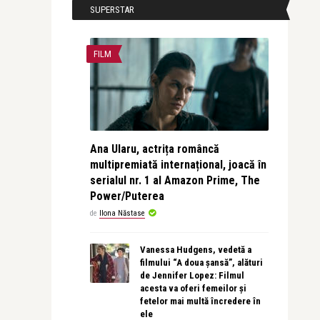
SUPERSTAR
FILM
Ana Ularu, actrița româncă
multipremiată internațional, joacă în
serialul nr. 1 al Amazon Prime, The
Power/Puterea
de
Ilona Năstase
Vanessa Hudgens, vedetă a
filmului “A doua șansă”, alături
de Jennifer Lopez: Filmul
acesta va oferi femeilor și
fetelor mai multă încredere în
ele