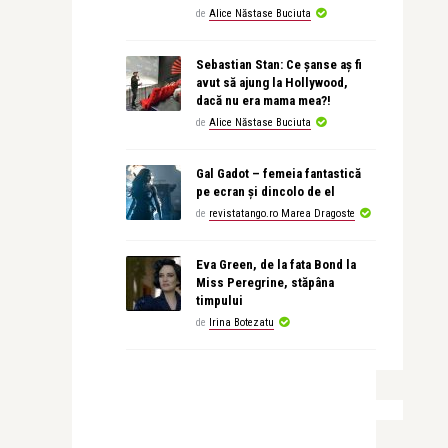
de
Alice Năstase Buciuta
Sebastian Stan: Ce șanse aș fi
avut să ajung la Hollywood,
dacă nu era mama mea?!
de
Alice Năstase Buciuta
Gal Gadot – femeia fantastică
pe ecran și dincolo de el
de
revistatango.ro Marea Dragoste
Eva Green, de la fata Bond la
Miss Peregrine, stăpâna
timpului
de
Irina Botezatu