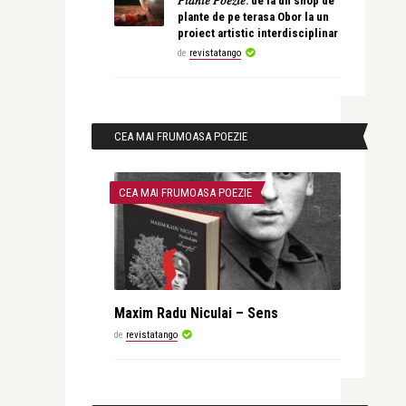
𝑃𝑙𝑎𝑛𝑡𝑒 𝑃𝑜𝑒𝑧𝑖𝑒: de la un shop de
plante de pe terasa Obor la un
proiect artistic interdisciplinar
de
revistatango
CEA MAI FRUMOASA POEZIE
CEA MAI FRUMOASA POEZIE
Maxim Radu Niculai – Sens
de
revistatango