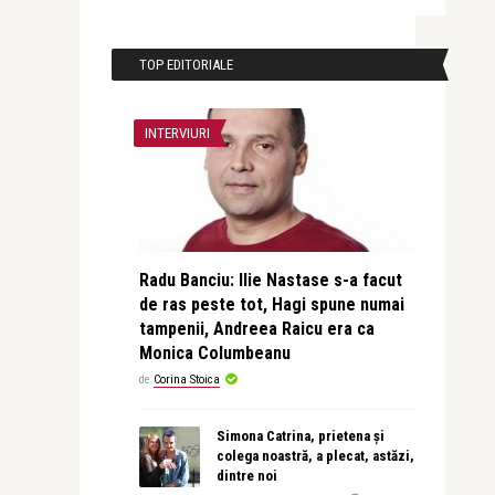
TOP EDITORIALE
INTERVIURI
Radu Banciu: Ilie Nastase s-a facut
de ras peste tot, Hagi spune numai
tampenii, Andreea Raicu era ca
Monica Columbeanu
de
Corina Stoica
Simona Catrina, prietena și
colega noastră, a plecat, astăzi,
dintre noi