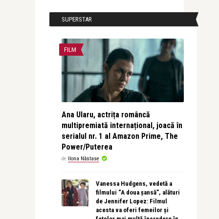
SUPERSTAR
FILM
Ana Ularu, actrița româncă
multipremiată internațional, joacă în
serialul nr. 1 al Amazon Prime, The
Power/Puterea
de
Ilona Năstase
Vanessa Hudgens, vedetă a
filmului “A doua șansă”, alături
de Jennifer Lopez: Filmul
acesta va oferi femeilor și
fetelor mai multă încredere în