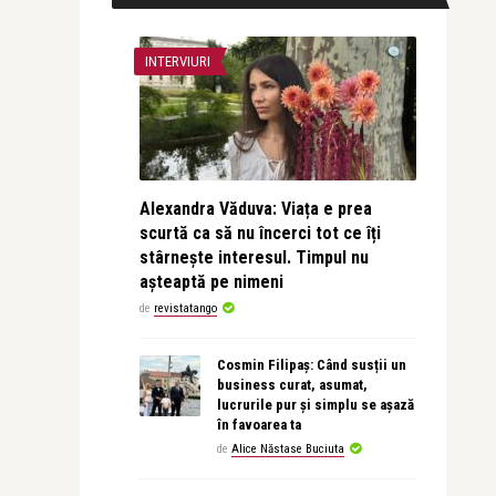
INTERVIURI
Alexandra Văduva: Viața e prea
scurtă ca să nu încerci tot ce îți
stârnește interesul. Timpul nu
așteaptă pe nimeni
de
revistatango
Cosmin Filipaș: Când susții un
business curat, asumat,
lucrurile pur și simplu se așază
în favoarea ta
de
Alice Năstase Buciuta