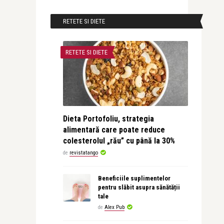
RETETE SI DIETE
RETETE SI DIETE
Dieta Portofoliu, strategia
alimentară care poate reduce
colesterolul „rău” cu până la 30%
de
revistatango
Beneficiile suplimentelor
pentru slăbit asupra sănătății
tale
de
Alex Pub