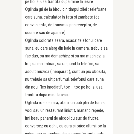
pe hol si usa trantita dupa mine la iesire.
Oglinda gri de la birou din timpul zilei : telefoane
care suna, calculator in fata si zambete (de
convenienta, de transmis prin receptor, de
usurare sau de aparare).
Oglinda colorata seara, acasa: telefonul care
suna, eu care alerg din baie in camera, trebuie sa
fac dus, sa ma demachiez si sa ma machiez la
loc, sa ma imbrac, sa raspund la telefon, sa
ascult muzica ( neaparat ), sunt un pic obosita,
nu trebuie sa uit parfumul, telefonul care suna
din nou: “Ies imediat!”, toc – toc pe hol si usa
trantita dupa mine la iesire.
Oglinda rosie seara, afara: un pub plin de fum si
voci sau un restaurant linistit, mananc repede,
imi beau paharul de alcool cu suc de fructe,
conversez cu ochii, cu gura si orice alt mijloc la
indemana si zambesc larg, reconfortant pentru