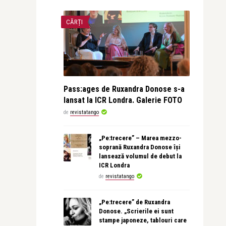
CĂRȚI
Pass:ages de Ruxandra Donose s-a
lansat la ICR Londra. Galerie FOTO
de
revistatango
„Pe:trecere” – Marea mezzo-
soprană Ruxandra Donose își
lansează volumul de debut la
ICR Londra
de
revistatango
„Pe:trecere” de Ruxandra
Donose. „Scrierile ei sunt
stampe japoneze, tablouri care