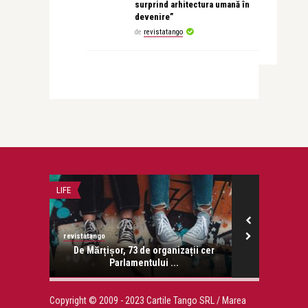
surprind arhitectura umană în
devenire”
de
revistatango
LIFE
INTERVIURI
revistatango
revistatango.ro
onose.
De Mărțișor, 73 de organizații cer
DANIELA VLA
Parlamentului ...
panze
Copyright © 2009 - 2023 Cartile Tango SRL / Marea