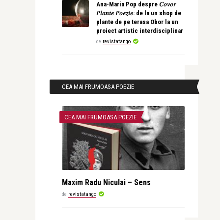
Ana-Maria Pop despre 𝐶𝑜𝑣𝑜𝑟
𝑃𝑙𝑎𝑛𝑡𝑒 𝑃𝑜𝑒𝑧𝑖𝑒: de la un shop de
plante de pe terasa Obor la un
proiect artistic interdisciplinar
de
revistatango
CEA MAI FRUMOASA POEZIE
CEA MAI FRUMOASA POEZIE
Maxim Radu Niculai – Sens
de
revistatango