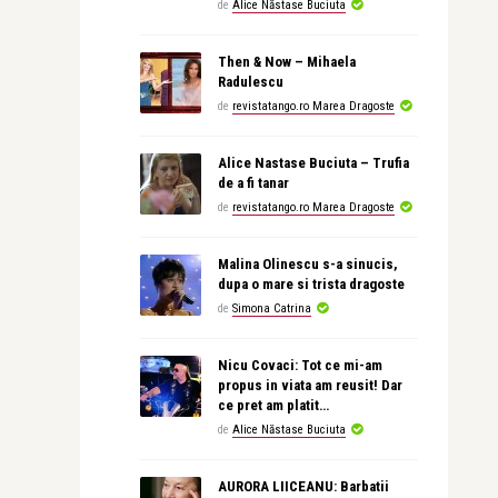
de
Alice Năstase Buciuta
Then & Now – Mihaela
Radulescu
de
revistatango.ro Marea Dragoste
Alice Nastase Buciuta – Trufia
de a fi tanar
de
revistatango.ro Marea Dragoste
Malina Olinescu s-a sinucis,
dupa o mare si trista dragoste
de
Simona Catrina
Nicu Covaci: Tot ce mi-am
propus in viata am reusit! Dar
ce pret am platit…
de
Alice Năstase Buciuta
AURORA LIICEANU: Barbatii