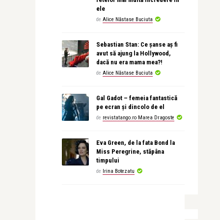
ele
de
Alice Năstase Buciuta
Sebastian Stan: Ce șanse aș fi
avut să ajung la Hollywood,
dacă nu era mama mea?!
de
Alice Năstase Buciuta
Gal Gadot – femeia fantastică
pe ecran și dincolo de el
de
revistatango.ro Marea Dragoste
Eva Green, de la fata Bond la
Miss Peregrine, stăpâna
timpului
de
Irina Botezatu