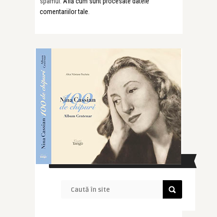
spamul.
Află cum sunt procesate datele
comentariilor tale
.
CAUTĂ ÎN SITE