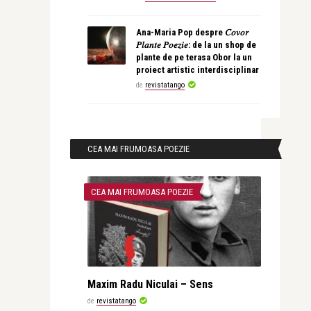
Ana-Maria Pop despre 𝐶𝑜𝑣𝑜𝑟
𝑃𝑙𝑎𝑛𝑡𝑒 𝑃𝑜𝑒𝑧𝑖𝑒: de la un shop de
plante de pe terasa Obor la un
proiect artistic interdisciplinar
de
revistatango
CEA MAI FRUMOASA POEZIE
CEA MAI FRUMOASA POEZIE
Maxim Radu Niculai – Sens
de
revistatango