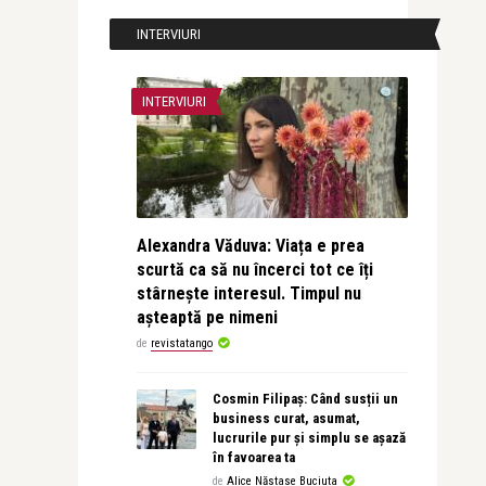
INTERVIURI
INTERVIURI
Alexandra Văduva: Viața e prea
scurtă ca să nu încerci tot ce îți
stârnește interesul. Timpul nu
așteaptă pe nimeni
de
revistatango
Cosmin Filipaș: Când susții un
business curat, asumat,
lucrurile pur și simplu se așază
în favoarea ta
de
Alice Năstase Buciuta