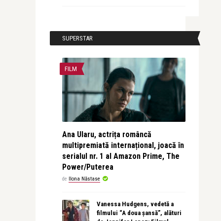
SUPERSTAR
FILM
Ana Ularu, actrița româncă
multipremiată internațional, joacă în
serialul nr. 1 al Amazon Prime, The
Power/Puterea
de
Ilona Năstase
Vanessa Hudgens, vedetă a
filmului “A doua șansă”, alături