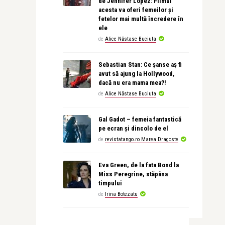
de Jennifer Lopez: Filmul
acesta va oferi femeilor și
fetelor mai multă încredere în
ele
de
Alice Năstase Buciuta
Sebastian Stan: Ce șanse aș fi
avut să ajung la Hollywood,
dacă nu era mama mea?!
de
Alice Năstase Buciuta
Gal Gadot – femeia fantastică
pe ecran și dincolo de el
de
revistatango.ro Marea Dragoste
Eva Green, de la fata Bond la
Miss Peregrine, stăpâna
timpului
de
Irina Botezatu