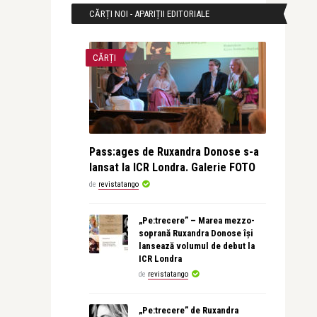
CĂRȚI NOI - APARIȚII EDITORIALE
CĂRȚI
Pass:ages de Ruxandra Donose s-a
lansat la ICR Londra. Galerie FOTO
de
revistatango
„Pe:trecere” – Marea mezzo-
soprană Ruxandra Donose își
lansează volumul de debut la
ICR Londra
de
revistatango
„Pe:trecere” de Ruxandra