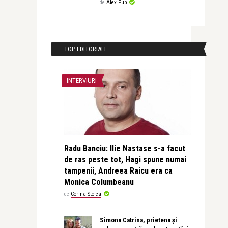
de
Alex Pub
TOP EDITORIALE
INTERVIURI
Radu Banciu: Ilie Nastase s-a facut
de ras peste tot, Hagi spune numai
tampenii, Andreea Raicu era ca
Monica Columbeanu
de
Corina Stoica
Simona Catrina, prietena și