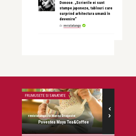
Donose. „Scrierile ei sunt
stampe japoneze, tablouri care
surprind arhitectura umană în
devenire”
de
revistatango
FRUMUSETE SI SANATATE
PERSONALITATI
revistatango.ro Marea Dragoste
revistatango.ro
onose.
Povestea Maya Tea&Coffee
Catalin Mar