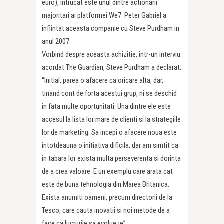
euro), intrucat este unul dintre actionarii
majoritari ai platformei We7. Peter Gabriel a
infiintat aceasta companie cu Steve Purdham in
anul 2007.
Vorbind despre aceasta achizitie, intr-un interviu
acordat The Guardian, Steve Purdham a declarat:
“Initial, parea o afacere ca oricare alta, dar,
tinand cont de forta acestui grup, ni se deschid
in fata multe oportunitati. Una dintre ele este
accesul la lista lor mare de clienti si la strategiile
lor de marketing. Sa incepi o afacere noua este
intotdeauna o initiativa dificila, dar am simtit ca
in tabara lor exista multa perseverenta si dorinta
de a crea valoare. E un exemplu care arata cat
este de buna tehnologia din Marea Britanica.
Exista anumiti oameni, precum directorii de la
Tesco, care cauta inovatii si noi metode de a
face ca lucrurile sa evolueze”.