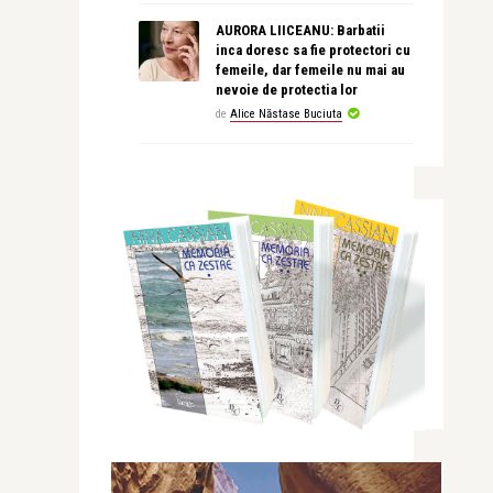
AURORA LIICEANU: Barbatii
inca doresc sa fie protectori cu
femeile, dar femeile nu mai au
nevoie de protectia lor
de
Alice Năstase Buciuta