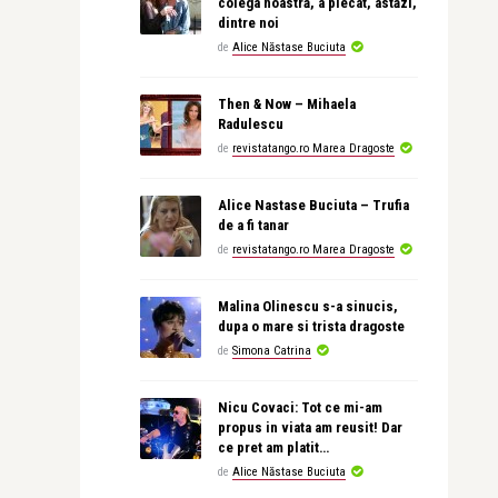
colega noastră, a plecat, astăzi,
dintre noi
de
Alice Năstase Buciuta
Then & Now – Mihaela
Radulescu
de
revistatango.ro Marea Dragoste
Alice Nastase Buciuta – Trufia
de a fi tanar
de
revistatango.ro Marea Dragoste
Malina Olinescu s-a sinucis,
dupa o mare si trista dragoste
de
Simona Catrina
Nicu Covaci: Tot ce mi-am
propus in viata am reusit! Dar
ce pret am platit…
de
Alice Năstase Buciuta