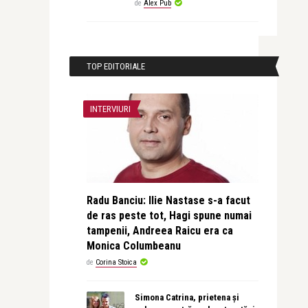
de
Alex Pub
TOP EDITORIALE
INTERVIURI
Radu Banciu: Ilie Nastase s-a facut
de ras peste tot, Hagi spune numai
tampenii, Andreea Raicu era ca
Monica Columbeanu
de
Corina Stoica
Simona Catrina, prietena și