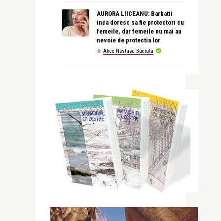
AURORA LIICEANU: Barbatii
inca doresc sa fie protectori cu
femeile, dar femeile nu mai au
nevoie de protectia lor
de
Alice Năstase Buciuta