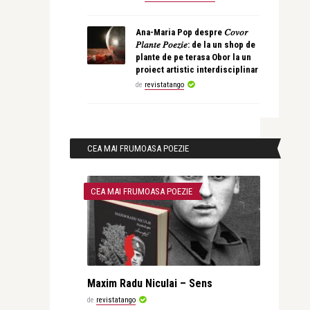
Ana-Maria Pop despre 𝐶𝑜𝑣𝑜𝑟
𝑃𝑙𝑎𝑛𝑡𝑒 𝑃𝑜𝑒𝑧𝑖𝑒: de la un shop de
plante de pe terasa Obor la un
proiect artistic interdisciplinar
de
revistatango
CEA MAI FRUMOASA POEZIE
CEA MAI FRUMOASA POEZIE
Maxim Radu Niculai – Sens
de
revistatango