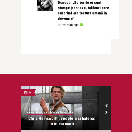
Donose. „Scrierile ei sunt
stampe japoneze, tablouri care
surprind arhitectura umană în
devenire”
de
revistatango
FILM
PERSONALITATI
revistatango.ro Marea Dragoste
revistatango.ro
onose.
Chris Hemsworth, vedetele si balena:
Roger Moore
In inima marii
mai