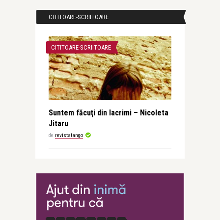
CITITOARE-SCRIITOARE
CITITOARE-SCRIITOARE
Suntem făcuţi din lacrimi – Nicoleta
Jitaru
de
revistatango