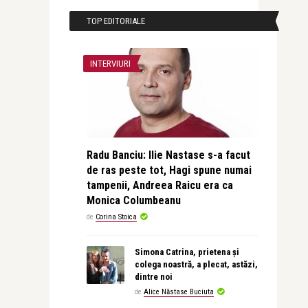
TOP EDITORIALE
INTERVIURI
Radu Banciu: Ilie Nastase s-a facut
de ras peste tot, Hagi spune numai
tampenii, Andreea Raicu era ca
Monica Columbeanu
de
Corina Stoica
Simona Catrina, prietena și
colega noastră, a plecat, astăzi,
dintre noi
de
Alice Năstase Buciuta