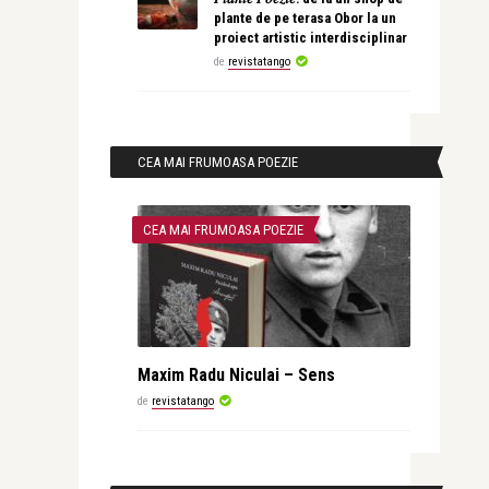
plante de pe terasa Obor la un
proiect artistic interdisciplinar
de
revistatango
CEA MAI FRUMOASA POEZIE
CEA MAI FRUMOASA POEZIE
Maxim Radu Niculai – Sens
de
revistatango