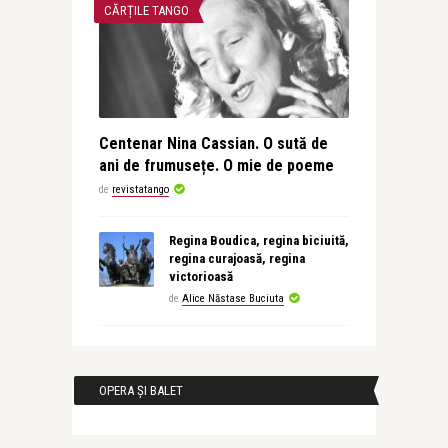
CĂRȚILE TANGO
Centenar Nina Cassian. O sută de
ani de frumusețe. O mie de poeme
de
revistatango
Regina Boudica, regina biciuită,
regina curajoasă, regina
victorioasă
de
Alice Năstase Buciuta
OPERA ȘI BALET