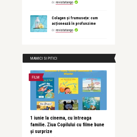
de
revistatango
Colagen și frumusețe: cum
acționează în profunzime
de
revistatango
MAMICI SI PITICI
FILM
1 iunie la cinema, cu întreaga
familie. Ziua Copilului cu filme bune
și surprize