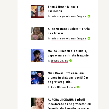
Then & Now – Mihaela
Radulescu
de
revistatango.ro Marea Dragoste
Alice Nastase Buciuta – Trufia
de a fi tanar
de
revistatango.ro Marea Dragoste
Malina Olinescu s-a sinucis,
dupa o mare si trista dragoste
de
Simona Catrina
Nicu Covaci: Tot ce mi-am
propus in viata am reusit! Dar
ce pret am platit…
de
Alice Năstase Buciuta
AURORA LIICEANU: Barbatii
inca doresc sa fie protectori cu
femeile, dar femeile nu mai au