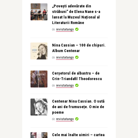
„Povești adevărate din
străbuni” de Elena Nane s-a
lansat la Muzeul Național al
Literaturii Române
de
revistatango
Nina Cassian – 100 de chipuri.
Album Centenar
de
revistatango
Cerșetorul de albastru – de
Crin-Triandafil Theodorescu
de
revistatango
Centenar Nina Cassian. O sută
de ani de frumusețe. O mie de
poeme
de
revistatango
Cele mai înalte uimiri – cartea