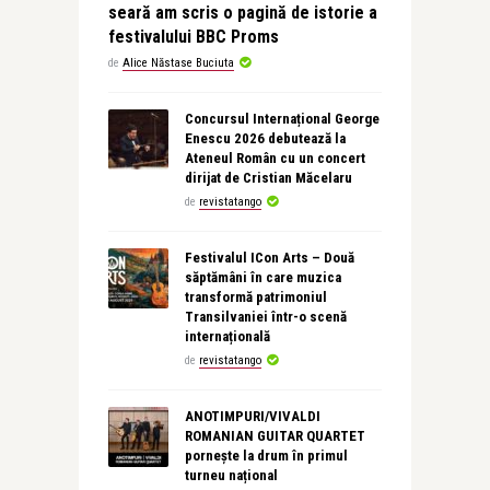
seară am scris o pagină de istorie a
festivalului BBC Proms
de
Alice Năstase Buciuta
Concursul Internațional George
Enescu 2026 debutează la
Ateneul Român cu un concert
dirijat de Cristian Măcelaru
de
revistatango
Festivalul ICon Arts – Două
săptămâni în care muzica
transformă patrimoniul
Transilvaniei într-o scenă
internațională
de
revistatango
ANOTIMPURI/VIVALDI
ROMANIAN GUITAR QUARTET
pornește la drum în primul
turneu național