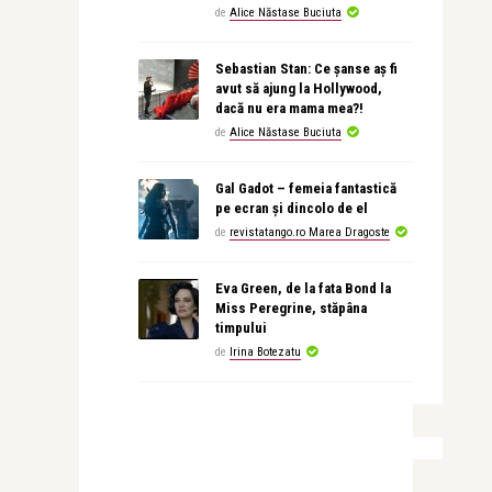
de
Alice Năstase Buciuta
Sebastian Stan: Ce șanse aș fi
avut să ajung la Hollywood,
dacă nu era mama mea?!
de
Alice Năstase Buciuta
Gal Gadot – femeia fantastică
pe ecran și dincolo de el
de
revistatango.ro Marea Dragoste
Eva Green, de la fata Bond la
Miss Peregrine, stăpâna
timpului
de
Irina Botezatu