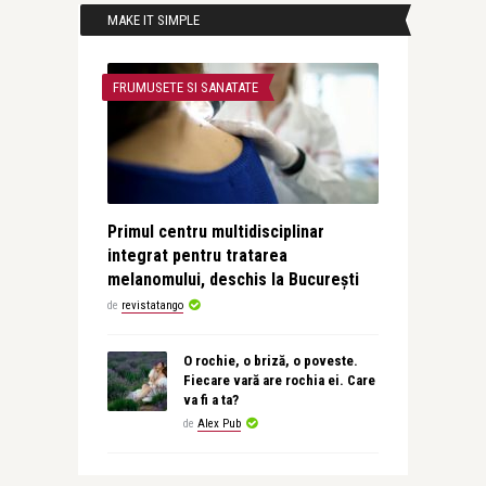
MAKE IT SIMPLE
FRUMUSETE SI SANATATE
Primul centru multidisciplinar
integrat pentru tratarea
melanomului, deschis la București
de
revistatango
O rochie, o briză, o poveste.
Fiecare vară are rochia ei. Care
va fi a ta?
de
Alex Pub