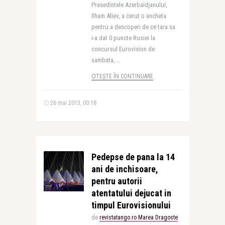
Presedintele Azerbaidjanului,
Ilham Aliev, a cerut o ancheta
pentru a descoperi de ce tara sa
i-a dat 0 puncte Rusiei la
concursul Eurovision de
sambata, ..
CITEȘTE ÎN CONTINUARE
26 mai 2013, 00:18
Pedepse de pana la 14
ani de inchisoare,
pentru autorii
atentatului dejucat in
timpul Eurovisionului
de
revistatango.ro Marea Dragoste