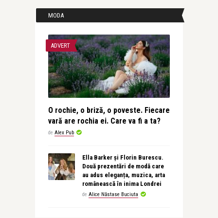
MODA
ADVERT
O rochie, o briză, o poveste. Fiecare
vară are rochia ei. Care va fi a ta?
de
Alex Pub
Ella Barker și Florin Burescu.
Două prezentări de modă care
au adus eleganța, muzica, arta
românească în inima Londrei
de
Alice Năstase Buciuta