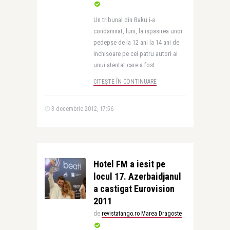
Un tribunal din Baku i-a
condamnat, luni, la ispasirea unor
pedepse de la 12 ani la 14 ani de
inchisoare pe cei patru autori ai
unui atentat care a fost ..
CITEȘTE ÎN CONTINUARE
3 decembrie 2012, 17:56
Hotel FM a iesit pe
locul 17. Azerbaidjanul
a castigat Eurovision
2011
de
revistatango.ro Marea Dragoste