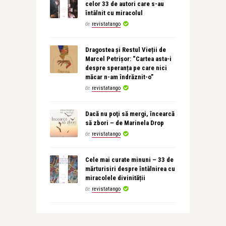
celor 33 de autori care s-au
întâlnit cu miracolul
de
revistatango
Dragostea și Restul Vieții de
Marcel Petrișor: “Cartea asta-i
despre speranța pe care nici
măcar n-am îndrăznit-o”
de
revistatango
Dacă nu poţi să mergi, încearcă
să zbori – de Marinela Drop
de
revistatango
Cele mai curate minuni – 33 de
mărturisiri despre întâlnirea cu
miracolele divinității
de
revistatango