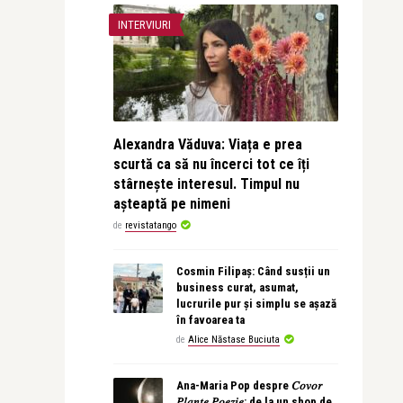
INTERVIURI
Alexandra Văduva: Viața e prea
scurtă ca să nu încerci tot ce îți
stârnește interesul. Timpul nu
așteaptă pe nimeni
de
revistatango
Cosmin Filipaș: Când susții un
business curat, asumat,
lucrurile pur și simplu se așază
în favoarea ta
de
Alice Năstase Buciuta
Ana-Maria Pop despre 𝐶𝑜𝑣𝑜𝑟
𝑃𝑙𝑎𝑛𝑡𝑒 𝑃𝑜𝑒𝑧𝑖𝑒: de la un shop de