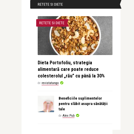
RETETE SI DIETE
RETETE SI DIETE
Dieta Portofoliu, strategia
alimentară care poate reduce
colesterolul „rău” cu până la 30%
de
revistatango
Beneficiile suplimentelor
pentru slăbit asupra sănătății
tale
de
Alex Pub