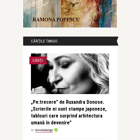
CĂRȚILE TANGO
CĂRȚI
„Pe:trecere” de Ruxandra Donose.
„Scrierile ei sunt stampe japoneze,
tablouri care surprind arhitectura
umană în devenire”
de
revistatango