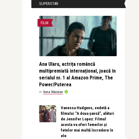
SUPERSTAR
FILM
Ana Ularu, actrița româncă
multipremiată internațional, joacă în
serialul nr. 1 al Amazon Prime, The
Power/Puterea
de
Ilona Năstase
Vanessa Hudgens, vedetă a
filmului “A doua șansă”, alături
de Jennifer Lopez: Filmul
acesta va oferi femeilor și
fetelor mai multă încredere în
ele