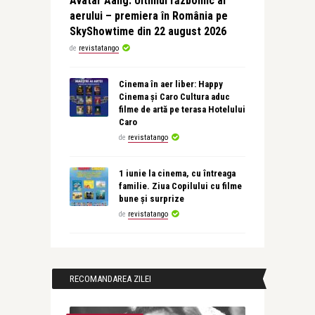
Avatar Aang: Ultimul războinic al
aerului – premiera în România pe
SkyShowtime din 22 august 2026
de
revistatango
Cinema în aer liber: Happy
Cinema și Caro Cultura aduc
filme de artă pe terasa Hotelului
Caro
de
revistatango
1 iunie la cinema, cu întreaga
familie. Ziua Copilului cu filme
bune și surprize
de
revistatango
RECOMANDAREA ZILEI