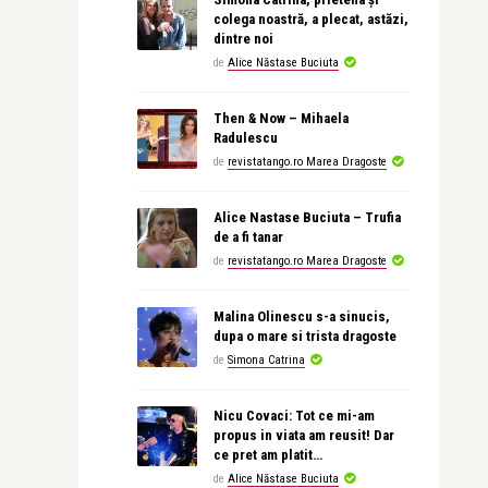
colega noastră, a plecat, astăzi,
dintre noi
de
Alice Năstase Buciuta
Then & Now – Mihaela
Radulescu
de
revistatango.ro Marea Dragoste
Alice Nastase Buciuta – Trufia
de a fi tanar
de
revistatango.ro Marea Dragoste
Malina Olinescu s-a sinucis,
dupa o mare si trista dragoste
de
Simona Catrina
Nicu Covaci: Tot ce mi-am
propus in viata am reusit! Dar
ce pret am platit…
de
Alice Năstase Buciuta