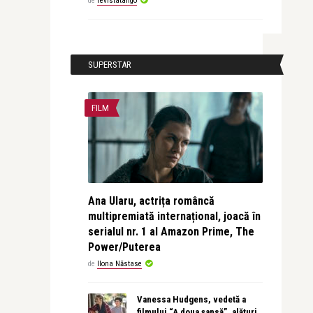
de
revistatango
SUPERSTAR
FILM
Ana Ularu, actrița româncă
multipremiată internațional, joacă în
serialul nr. 1 al Amazon Prime, The
Power/Puterea
de
Ilona Năstase
Vanessa Hudgens, vedetă a
filmului “A doua șansă”, alături