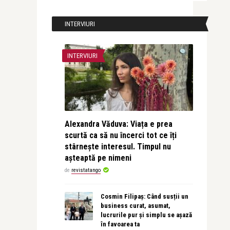
INTERVIURI
INTERVIURI
Alexandra Văduva: Viața e prea
scurtă ca să nu încerci tot ce îți
stârnește interesul. Timpul nu
așteaptă pe nimeni
de
revistatango
Cosmin Filipaș: Când susții un
business curat, asumat,
lucrurile pur și simplu se așază
în favoarea ta