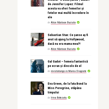
de Jennifer Lopez: Filmul
acesta va oferi femeilor și
fetelor mai multă încredere în
ele
de
Alice Năstase Buciuta
Sebastian Stan: Ce șanse aș fi
avut să ajung la Hollywood,
dacă nu era mama mea?!
de
Alice Năstase Buciuta
Gal Gadot – femeia fantastică
pe ecran și dincolo de el
de
revistatango.ro Marea Dragoste
Eva Green, de la fata Bond la
Miss Peregrine, stăpâna
timpului
de
Irina Botezatu