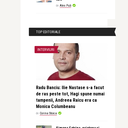
de
Alex Pub
TOP EDITORIALE
INTERVIURI
Radu Banciu: Ilie Nastase s-a facut
de ras peste tot, Hagi spune numai
tampenii, Andreea Raicu era ca
Monica Columbeanu
de
Corina Stoica
Simona Catrina, prietena și