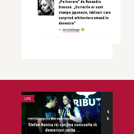
„Pe:trecere” de Ruxandra
Donose. „Scrierile ei sunt
stampe japoneze, tablouri care
surprind arhitectura umană în
devenire”
de
revistatango
LIFE
ARHIVA COPERTI
revistatango.ro Marea Dragoste
revistatango.ro
onose.
Stefan Banica isi sprijina consoarta in
Coperta R
demersuri carita ...
Drago