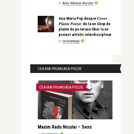
de
Alice Năstase Buciuta
Ana-Maria Pop despre 𝐶𝑜𝑣𝑜𝑟
𝑃𝑙𝑎𝑛𝑡𝑒 𝑃𝑜𝑒𝑧𝑖𝑒: de la un shop de
plante de pe terasa Obor la un
proiect artistic interdisciplinar
de
revistatango
CEA MAI FRUMOASA POEZIE
CEA MAI FRUMOASA POEZIE
Maxim Radu Niculai – Sens