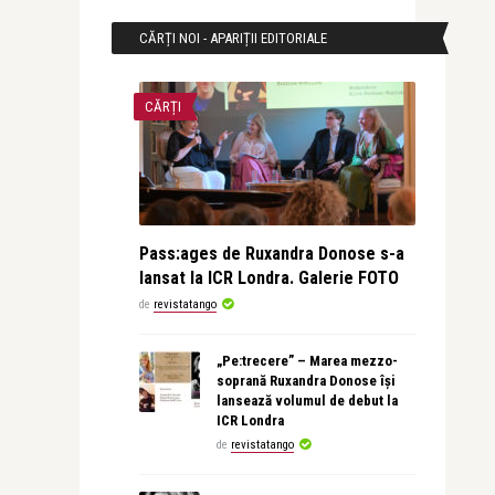
CĂRȚI NOI - APARIȚII EDITORIALE
CĂRȚI
Pass:ages de Ruxandra Donose s-a
lansat la ICR Londra. Galerie FOTO
de
revistatango
„Pe:trecere” – Marea mezzo-
soprană Ruxandra Donose își
lansează volumul de debut la
ICR Londra
de
revistatango