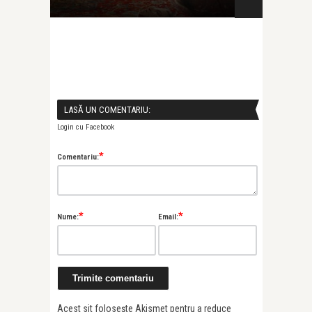
că-i prim� ..
LASĂ UN COMENTARIU:
Login cu Facebook
*
Comentariu:
*
*
Nume:
Email:
Acest sit folosește Akismet pentru a reduce