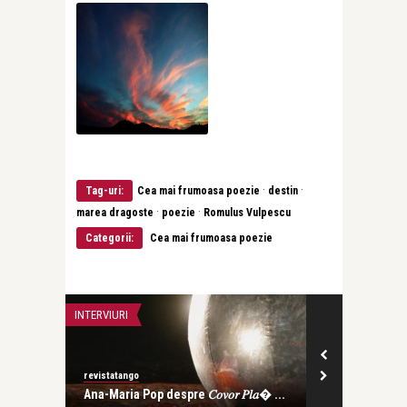
·
·
Tag-uri:
Cea mai frumoasa poezie
destin
·
·
marea dragoste
poezie
Romulus Vulpescu
Categorii:
Cea mai frumoasa poezie
INTERVIURI
CEA MAI FRUMOA
revistatango
revistatango
Ana-Maria Pop despre 𝐶𝑜𝑣𝑜𝑟 𝑃𝑙𝑎� ...
Magda Isanos