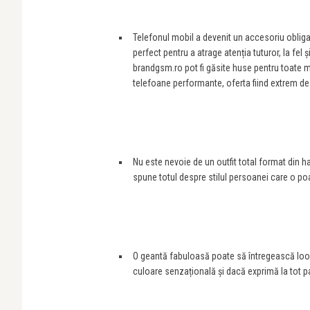
Telefonul mobil a devenit un accesoriu obliga
perfect pentru a atrage atenția tuturor, la fel
brandgsm.ro pot fi găsite huse pentru toate m
telefoane performante, oferta fiind extrem de 
Nu este nevoie de un outfit total format din h
spune totul despre stilul persoanei care o p
O geantă fabuloasă poate să întregească look
culoare senzațională și dacă exprimă la tot pa