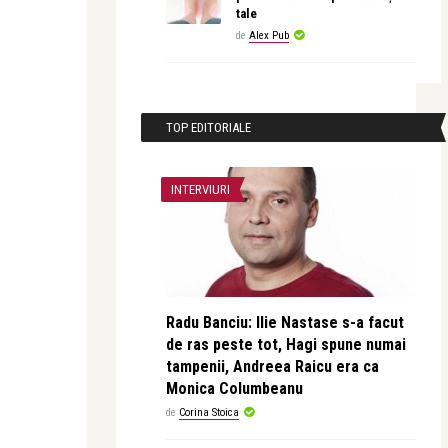
tale
de
Alex Pub
TOP EDITORIALE
INTERVIURI
Radu Banciu: Ilie Nastase s-a facut
de ras peste tot, Hagi spune numai
tampenii, Andreea Raicu era ca
Monica Columbeanu
de
Corina Stoica