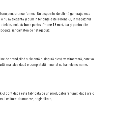
toriu pentru orice femeie. Un dispozitiv de ultimă generație este
 și o husă elegantă și cum în tendințe este iPhone-ul, în magazinul
odelele, inclusiv
huse pentru iPhone 13 mini
, dar și pentru alte
bogată, iar calitatea de netăgăduit;
aine de brand, fiind suficientă o singură piesă vestimentară, care va
oartă, mai ales dacă e completată minunat cu hainele no name;
-ul dorit dacă este fabricată de un producător renumit, dacă are o
sul calitate, frumusețe, originalitate;