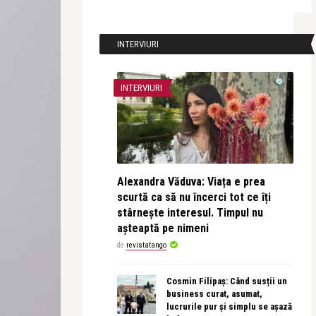
INTERVIURI
INTERVIURI
Alexandra Văduva: Viața e prea
scurtă ca să nu încerci tot ce îți
stârnește interesul. Timpul nu
așteaptă pe nimeni
de
revistatango
Cosmin Filipaș: Când susții un
business curat, asumat,
lucrurile pur și simplu se așază