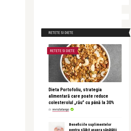
RETETE SI DIETE
RETETE SI DIETE
Dieta Portofoliu, strategia
alimentară care poate reduce
colesterolul „rău” cu până la 30%
de
revistatango
Beneficiile suplimentelor
pentru slăbit asupra sănătății