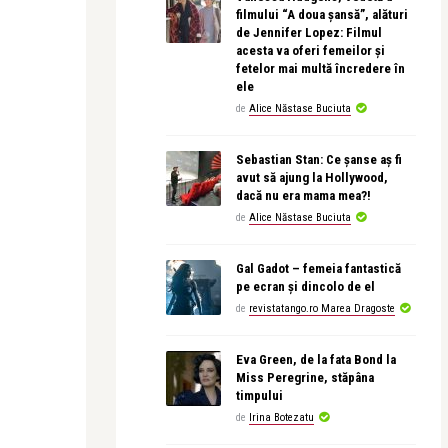
filmului “A doua șansă”, alături
de Jennifer Lopez: Filmul
acesta va oferi femeilor și
fetelor mai multă încredere în
ele
de
Alice Năstase Buciuta
Sebastian Stan: Ce șanse aș fi
avut să ajung la Hollywood,
dacă nu era mama mea?!
de
Alice Năstase Buciuta
Gal Gadot – femeia fantastică
pe ecran și dincolo de el
de
revistatango.ro Marea Dragoste
Eva Green, de la fata Bond la
Miss Peregrine, stăpâna
timpului
de
Irina Botezatu