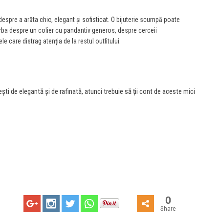
a despre a arăta chic, elegant și sofisticat. O bijuterie scumpă poate
rba despre un colier cu pandantiv generos, despre cerceii
e care distrag atenția de la restul outfitului.
t ești de elegantă și de rafinată, atunci trebuie să ții cont de aceste mici
0
Share