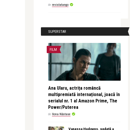
de
revistatango
SUPERSTAR
FILM
Ana Ularu, actrița româncă
multipremiată internațional, joacă în
serialul nr. 1 al Amazon Prime, The
Power/Puterea
de
Ilona Năstase
Vanessa Hudgens, vedetă a