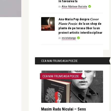
în favoarea ta
de
Alice Năstase Buciuta
Ana-Maria Pop despre 𝐶𝑜𝑣𝑜𝑟
𝑃𝑙𝑎𝑛𝑡𝑒 𝑃𝑜𝑒𝑧𝑖𝑒: de la un shop de
plante de pe terasa Obor la un
proiect artistic interdisciplinar
de
revistatango
CEA MAI FRUMOASA POEZIE
CEA MAI FRUMOASA POEZIE
Maxim Radu Niculai – Sens