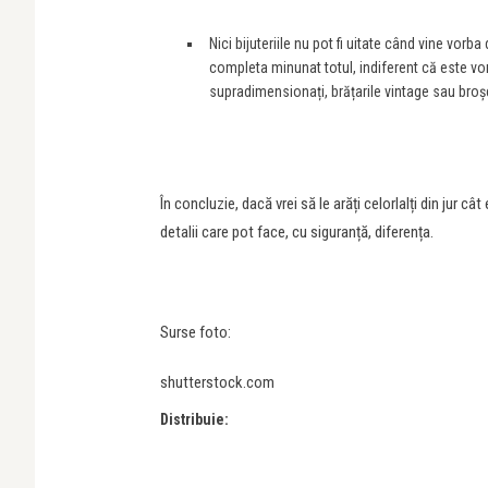
Nici bijuteriile nu pot fi uitate când vine vorb
completa minunat totul, indiferent că este vo
supradimensionați, brățarile vintage sau broșel
În concluzie, dacă vrei să le arăți celorlalți din jur câ
detalii care pot face, cu siguranță, diferența.
Surse foto:
shutterstock.com
Distribuie: