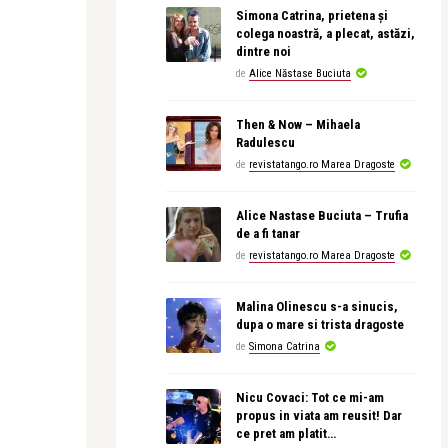
Simona Catrina, prietena și
colega noastră, a plecat, astăzi,
dintre noi
de
Alice Năstase Buciuta
Then & Now – Mihaela
Radulescu
de
revistatango.ro Marea Dragoste
Alice Nastase Buciuta – Trufia
de a fi tanar
de
revistatango.ro Marea Dragoste
Malina Olinescu s-a sinucis,
dupa o mare si trista dragoste
de
Simona Catrina
Nicu Covaci: Tot ce mi-am
propus in viata am reusit! Dar
ce pret am platit…