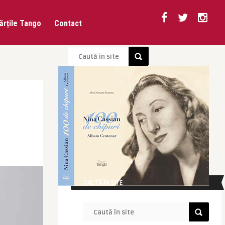
ărțile Tango
Contact
CAUTĂ ÎN SITE