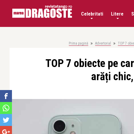
Celebritati
Litere
S
Prima pagină
Advertorial
TOP 7 obiec
TOP 7 obiecte pe care
arăți chic