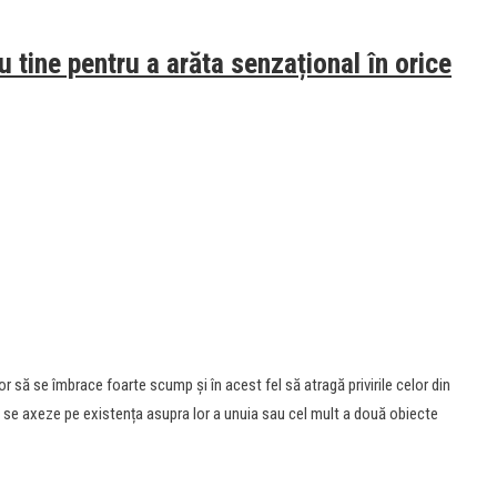
u tine pentru a arăta senzațional în orice
 să se îmbrace foarte scump și în acest fel să atragă privirile celor din
 să se axeze pe existența asupra lor a unuia sau cel mult a două obiecte