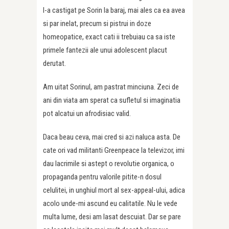
l-a castigat pe Sorin la baraj, mai ales ca ea avea
si par inelat, precum si pistrui in doze
homeopatice, exact cati ii trebuiau ca sa iste
primele fantezii ale unui adolescent placut
derutat.
Am uitat Sorinul, am pastrat minciuna. Zeci de
ani din viata am sperat ca sufletul si imaginatia
pot alcatui un afrodisiac valid.
Daca beau ceva, mai cred si azi naluca asta. De
cate ori vad militanti Greenpeace la televizor, imi
dau lacrimile si astept o revolutie organica, o
propaganda pentru valorile pitite-n dosul
celulitei, in unghiul mort al sex-appeal-ului, adica
acolo unde-mi ascund eu calitatile. Nu le vede
multa lume, desi am lasat descuiat. Dar se pare