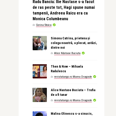
Radu Banciu: Ilie Nastase s-a facut
de ras peste tot, Hagi spune numai
tampenii, Andreea Raicu era ca
Monica Columbeanu
de
Corina Stoica
Simona Catrina, prietena și
colega noastră, a plecat, astăzi,
dintre noi
de
Alice Năstase Buciuta
Then & Now – Mihaela
Radulescu
de
revistatango.ro Marea Dragoste
Alice Nastase Buciuta – Trufia
de a fi tanar
de
revistatango.ro Marea Dragoste
Malina Olinescu s-a sinucis,