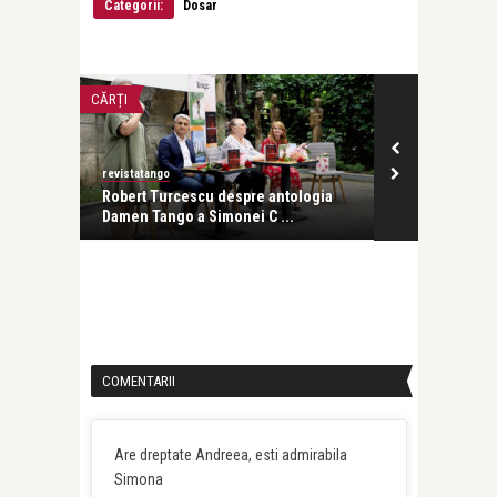
Categorii:
Dosar
CĂRȚI
NU DIN GURA, CI
revistatango
Angelica Lambr
a Burda
Robert Turcescu despre antologia
Daruri pentru
Damen Tango a Simonei C ...
COMENTARII
Are dreptate Andreea, esti admirabila
Simona