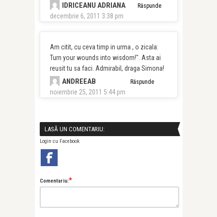
IDRICEANU ADRIANA
Răspunde
decembrie 6, 2011 3:38 pm
Am citit, cu ceva timp in urma , o zicala:
Turn your wounds into wisdom!". Asta ai
reusit tu sa faci. Admirabil, draga Simona!
ANDREEAB
Răspunde
noiembrie 25, 2011 5:44 pm
LASĂ UN COMENTARIU:
Login cu Facebook
*
Comentariu: