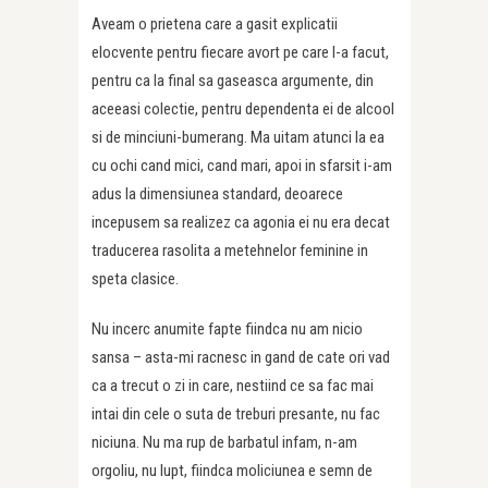
Aveam o prietena care a gasit explicatii
elocvente pentru fiecare avort pe care l-a facut,
pentru ca la final sa gaseasca argumente, din
aceeasi colectie, pentru dependenta ei de alcool
si de minciuni-bumerang. Ma uitam atunci la ea
cu ochi cand mici, cand mari, apoi in sfarsit i-am
adus la dimensiunea standard, deoarece
incepusem sa realizez ca agonia ei nu era decat
traducerea rasolita a metehnelor feminine in
speta clasice.
Nu incerc anumite fapte fiindca nu am nicio
sansa – asta-mi racnesc in gand de cate ori vad
ca a trecut o zi in care, nestiind ce sa fac mai
intai din cele o suta de treburi presante, nu fac
niciuna. Nu ma rup de barbatul infam, n-am
orgoliu, nu lupt, fiindca moliciunea e semn de