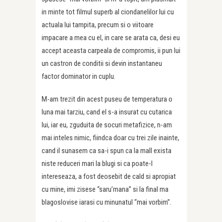
in minte tot filmul superb al ciondanelilor lui cu
actuala lui tampita, precum si o viitoare
impacare a mea cu el, in care se arata ca, desi eu
accept aceasta carpeala de compromis, ii pun lui
un castron de conditii si devin instantaneu
factor dominator in cuplu.
M-am trezit din acest puseu de temperatura o
luna mai tarziu, cand el s-a insurat cu cutarica
lui, iar eu, zguduita de socuri metafizice, n-am
mai inteles nimic, fiindca doar cu trei zile inainte,
cand il sunasem ca sa-i spun ca la mall exista
niste reduceri mari la blugi si ca poate-l
intereseaza, a fost deosebit de cald si apropiat
cu mine, imi zisese “saru’mana” si la final ma
blagoslovise iarasi cu minunatul “mai vorbim”.