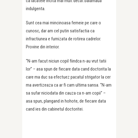
ca lacatele incita mai mult decat balamaua
indulgenta.
Sunt cea mai mincinoasa femeie pe care o
cunosc, dar am cel putin satisfactia ca
infractiunea e furnizata de rotirea cadrelor.
Provine din interior.
“N-am facut niciun copil fiindca n-au vrut tatii
lor” – asa spun de fiecare data cand doctorita la
care ma duc sa efectuez pacatul strigator la cer
ma avertizeaza ca ar fi cam ultima sansa. “N-am
sa sufar niciodata din cauza ca n-am copii” –
asa spun, plangand in hohote, de fiecare data
cand ies din cabinetul doctoritei.