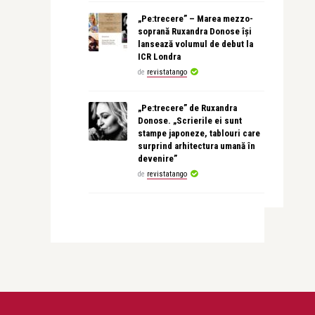
„Pe:trecere” – Marea mezzo-
soprană Ruxandra Donose își
lansează volumul de debut la
ICR Londra
de
revistatango
„Pe:trecere” de Ruxandra
Donose. „Scrierile ei sunt
stampe japoneze, tablouri care
surprind arhitectura umană în
devenire”
de
revistatango