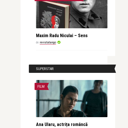
Maxim Radu Niculai – Sens
de
revistatango
SUPERSTAR
FILM
Ana Ularu, actrița româncă