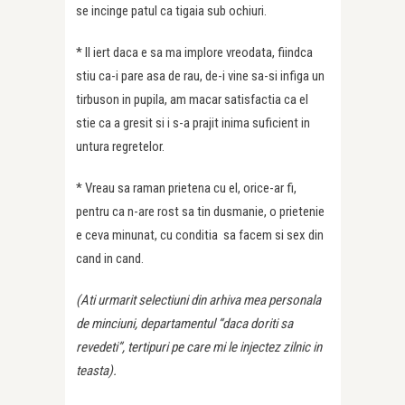
se incinge patul ca tigaia sub ochiuri.
* Il iert daca e sa ma implore vreodata, fiindca
stiu ca-i pare asa de rau, de-i vine sa-si infiga un
tirbuson in pupila, am macar satisfactia ca el
stie ca a gresit si i s-a prajit inima suficient in
untura regretelor.
* Vreau sa raman prietena cu el, orice-ar fi,
pentru ca n-are rost sa tin dusmanie, o prietenie
e ceva minunat, cu conditia sa facem si sex din
cand in cand.
(Ati urmarit selectiuni din arhiva mea personala
de minciuni, departamentul “daca doriti sa
revedeti”, tertipuri pe care mi le injectez zilnic in
teasta).