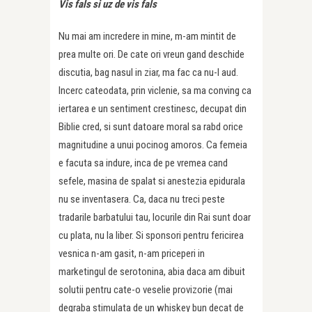
Vis fals si uz de vis fals
Nu mai am incredere in mine, m-am mintit de
prea multe ori. De cate ori vreun gand deschide
discutia, bag nasul in ziar, ma fac ca nu-l aud.
Incerc cateodata, prin viclenie, sa ma conving ca
iertarea e un sentiment crestinesc, decupat din
Biblie cred, si sunt datoare moral sa rabd orice
magnitudine a unui pocinog amoros. Ca femeia
e facuta sa indure, inca de pe vremea cand
sefele, masina de spalat si anestezia epidurala
nu se inventasera. Ca, daca nu treci peste
tradarile barbatului tau, locurile din Rai sunt doar
cu plata, nu la liber. Si sponsori pentru fericirea
vesnica n-am gasit, n-am priceperi in
marketingul de serotonina, abia daca am dibuit
solutii pentru cate-o veselie provizorie (mai
degraba stimulata de un whiskey bun decat de