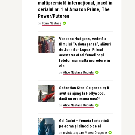
multipremiată internațional, joacă în
serialul nr. 1 al Amazon Prime, The
Power/Puterea
de
Ilona Năstase
Vanessa Hudgens, vedetă a
filmului “A doua șansă”, alături
de Jennifer Lopez: Filmul
acesta va oferi femeilor și
fetelor mai multă încredere în
ele
de
Alice Năstase Buciuta
Sebastian Stan: Ce șanse aș fi
avut să ajung la Hollywood,
dacă nu era mama mea?!
de
Alice Năstase Buciuta
Gal Gadot – femeia fantastică
pe ecran și dincolo de el
de
revistatango.ro Marea Dragoste