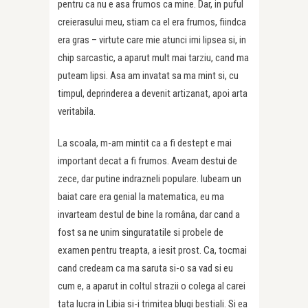
pentru ca nu e asa frumos ca mine. Dar, in puful
creierasului meu, stiam ca el era frumos, fiindca
era gras – virtute care mie atunci imi lipsea si, in
chip sarcastic, a aparut mult mai tarziu, cand ma
puteam lipsi. Asa am invatat sa ma mint si, cu
timpul, deprinderea a devenit artizanat, apoi arta
veritabila.
La scoala, m-am mintit ca a fi destept e mai
important decat a fi frumos. Aveam destui de
zece, dar putine indrazneli populare. Iubeam un
baiat care era genial la matematica, eu ma
invarteam destul de bine la româna, dar cand a
fost sa ne unim singuratatile si probele de
examen pentru treapta, a iesit prost. Ca, tocmai
cand credeam ca ma saruta si-o sa vad si eu
cum e, a aparut in coltul strazii o colega al carei
tata lucra in Libia si-i trimitea blugi bestiali. Si ea