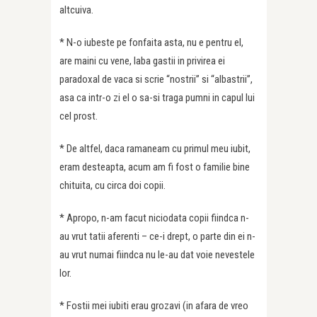
altcuiva.
* N-o iubeste pe fonfaita asta, nu e pentru el,
are maini cu vene, laba gastii in privirea ei
paradoxal de vaca si scrie “nostrii” si “albastrii”,
asa ca intr-o zi el o sa-si traga pumni in capul lui
cel prost.
* De altfel, daca ramaneam cu primul meu iubit,
eram desteapta, acum am fi fost o familie bine
chituita, cu circa doi copii.
* Apropo, n-am facut niciodata copii fiindca n-
au vrut tatii aferenti – ce-i drept, o parte din ei n-
au vrut numai fiindca nu le-au dat voie nevestele
lor.
* Fostii mei iubiti erau grozavi (in afara de vreo