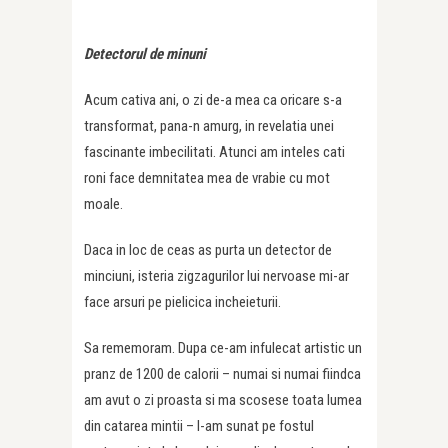
Detectorul de minuni
Acum cativa ani, o zi de-a mea ca oricare s-a
transformat, pana-n amurg, in revelatia unei
fascinante imbecilitati. Atunci am inteles cati
roni face demnitatea mea de vrabie cu mot
moale.
Daca in loc de ceas as purta un detector de
minciuni, isteria zigzagurilor lui nervoase mi-ar
face arsuri pe pielicica incheieturii.
Sa rememoram. Dupa ce-am infulecat artistic un
pranz de 1200 de calorii – numai si numai fiindca
am avut o zi proasta si ma scosese toata lumea
din catarea mintii – l-am sunat pe fostul