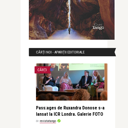
CĂRȚI NOI - APARIȚII EDITORIALE
CĂRȚI
Pass:ages de Ruxandra Donose s-a
lansat la ICR Londra. Galerie FOTO
de
revistatango