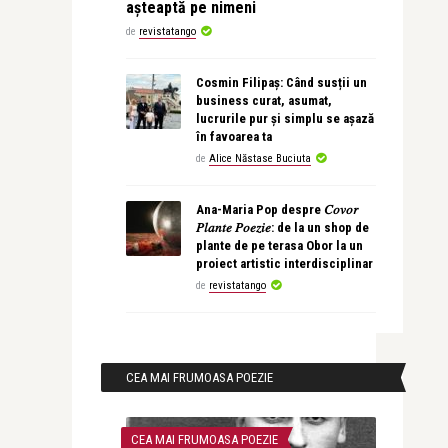
așteaptă pe nimeni
de
revistatango
Cosmin Filipaș: Când susții un
business curat, asumat,
lucrurile pur și simplu se așază
în favoarea ta
de
Alice Năstase Buciuta
Ana-Maria Pop despre 𝐶𝑜𝑣𝑜𝑟
𝑃𝑙𝑎𝑛𝑡𝑒 𝑃𝑜𝑒𝑧𝑖𝑒: de la un shop de
plante de pe terasa Obor la un
proiect artistic interdisciplinar
de
revistatango
CEA MAI FRUMOASA POEZIE
CEA MAI FRUMOASA POEZIE