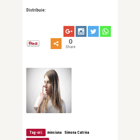
Distribuie:
0
Share
·
Tag-uri:
minciuna
Simona Catrina