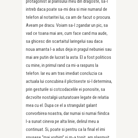
protagonist al plansului meu din dragoste, sa-l
intreb daca poate sa-mi dea si mie numarul de
telefon al notaritei lui, ca am de facut o procura.
Aveam pe dracu. Voiam sa-l zgandar un pic, sa
vad ce toana mai are, cum face cand ma aude,
sa ghicesc din scartaitul laringelui sau daca
noua amanta l-a adus deja in pragul nebuniei sau
mai are putin de lucrat la asta. El a fost politicos
cu mine, in primul rand ca mi-a raspuns la
telefon. Iar eu am tras imediat concluzia ca
actuala lui concubina il plictiseste si-l determina,
prin gesturile si cotcodacelile ei ponosite, sa
dezvolte nostalgii usturatoare legate de relatia
mea cu el. Dupa ce el a strangulat galant
convorbirea noastra, dar numai si numai fiindca
l-a sunat cineva pe alta linie, delirul meu a
continuat. Si, poate si pentru ca la final el imi
spusese “mai vorbim” si m-a topit, am plasmuit