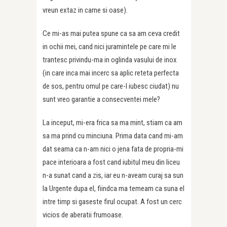
vreun extaz in carne si oase).
Ce mi-as mai putea spune ca sa am ceva credit
in ochii mei, cand nici juramintele pe care mi le
trantesc privindu-ma in oglinda vasului de inox
(in care inca mai incerc sa aplic reteta perfecta
de sos, pentru omul pe care-l iubesc ciudat) nu
sunt vreo garantie a consecventei mele?
La inceput, mi-era frica sa ma mint, stiam ca am
sa ma prind cu minciuna. Prima data cand mi-am
dat seama ca n-am nici o jena fata de propria-mi
pace interioara a fost cand iubitul meu din liceu
n-a sunat cand a zis, iar eu n-aveam curaj sa sun
la Urgente dupa el, fiindca ma temeam ca suna el
intre timp si gaseste firul ocupat. A fost un cerc
vicios de aberatii frumoase.