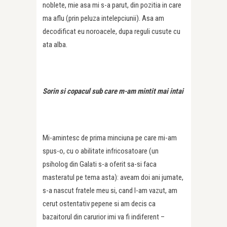
noblete, mie asa mi s-a parut, din pozitia in care
ma aflu (prin peluza intelepciunii). Asa am
decodificat eu noroacele, dupa reguli cusute cu
ata alba.
Sorin si copacul sub care m-am mintit mai intai
Mi-amintesc de prima minciuna pe care mi-am
spus-o, cu o abilitate infricosatoare (un
psiholog din Galati s-a oferit sa-si faca
masteratul pe tema asta): aveam doi ani jumate,
s-a nascut fratele meu si, cand l-am vazut, am
cerut ostentativ pepene si am decis ca
bazaitorul din carurior imi va fi indiferent –