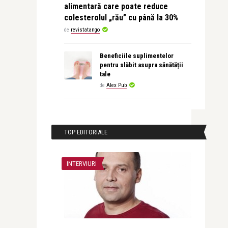
alimentară care poate reduce
colesterolul „rău” cu până la 30%
de
revistatango
Beneficiile suplimentelor
pentru slăbit asupra sănătății
tale
de
Alex Pub
TOP EDITORIALE
INTERVIURI