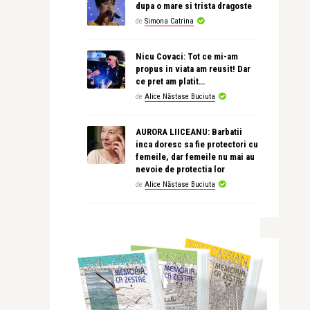
dupa o mare si trista dragoste
de
Simona Catrina
Nicu Covaci: Tot ce mi-am
propus in viata am reusit! Dar
ce pret am platit…
de
Alice Năstase Buciuta
AURORA LIICEANU: Barbatii
inca doresc sa fie protectori cu
femeile, dar femeile nu mai au
nevoie de protectia lor
de
Alice Năstase Buciuta