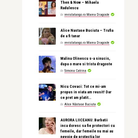
Then & Now – Mihaela
Radulescu
de
revistatango.ro Marea Dragoste
Alice Nastase Buciuta – Trufia
de a fi tanar
de
revistatango.ro Marea Dragoste
Malina Olinescu s-a sinucis,
dupa o mare si trista dragoste
de
Simona Catrina
Nicu Covaci: Tot ce mi-am
propus in viata am reusit! Dar
ce pret am platit…
de
Alice Năstase Buciuta
AURORA LIICEANU: Barbatii
inca doresc sa fie protectori cu
femeile, dar femeile nu mai au
nevoie de protectia lor