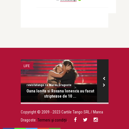
LIFE
REPORTAJ
revistatango.ro Marea Dragoste
revistatango.ro
onose.
Oana Ionita si Roxana Ionescu au facut
Medici inc
striptease de 10 ...
nepasa
Copyright © 2009 - 2023 Cartile Tango SRL / Marea
Dragoste.
Termeni și condiții
.