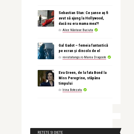
Sebastian Stan: Ce șanse aș fi
avut să ajung la Hollywood,
dacă nu era mama mea?!
de
Alice Năstase Buciuta
Gal Gadot – femeia fantastică
pe ecran și dincolo de el
de
revistatango.ro Marea Dragoste
Eva Green, de la fata Bond la
Miss Peregrine, stăpâna
timpului
de
Irina Botezatu
RETETE SI DIETE