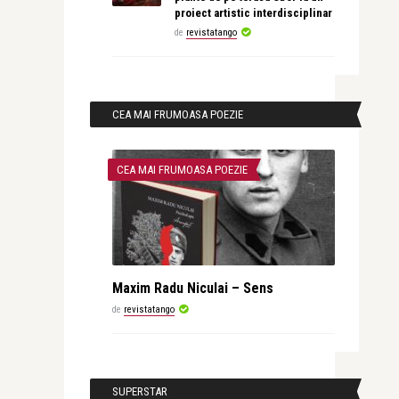
proiect artistic interdisciplinar
de
revistatango
CEA MAI FRUMOASA POEZIE
CEA MAI FRUMOASA POEZIE
Maxim Radu Niculai – Sens
de
revistatango
SUPERSTAR