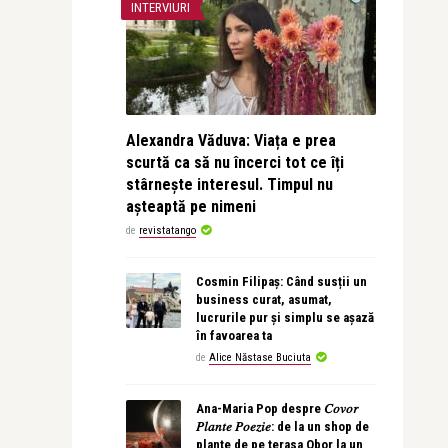
INTERVIURI
Alexandra Văduva: Viața e prea
scurtă ca să nu încerci tot ce îți
stârnește interesul. Timpul nu
așteaptă pe nimeni
de
revistatango
Cosmin Filipaș: Când susții un
business curat, asumat,
lucrurile pur și simplu se așază
în favoarea ta
de
Alice Năstase Buciuta
Ana-Maria Pop despre 𝐶𝑜𝑣𝑜𝑟
𝑃𝑙𝑎𝑛𝑡𝑒 𝑃𝑜𝑒𝑧𝑖𝑒: de la un shop de
plante de pe terasa Obor la un