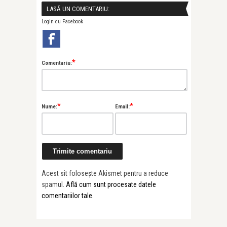
LASĂ UN COMENTARIU:
Login cu Facebook
*
Comentariu:
Alice Năstase B
Painted Soun
*
*
Nume:
Email:
Prună’s “Al ...
Acest sit folosește Akismet pentru a reduce
spamul.
Află cum sunt procesate datele
comentariilor tale
.