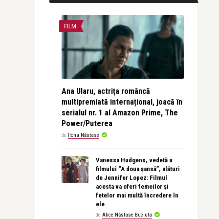
FILM
Ana Ularu, actrița româncă
multipremiată internațional, joacă în
serialul nr. 1 al Amazon Prime, The
Power/Puterea
de
Ilona Năstase
Vanessa Hudgens, vedetă a
filmului “A doua șansă”, alături
de Jennifer Lopez: Filmul
acesta va oferi femeilor și
fetelor mai multă încredere în
ele
de
Alice Năstase Buciuta