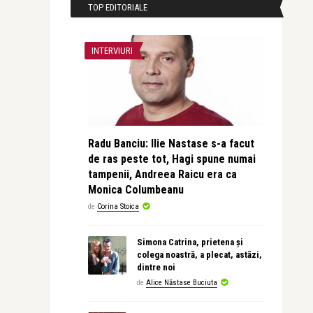
TOP EDITORIALE
INTERVIURI
Radu Banciu: Ilie Nastase s-a facut
de ras peste tot, Hagi spune numai
tampenii, Andreea Raicu era ca
Monica Columbeanu
de
Corina Stoica
Simona Catrina, prietena și
colega noastră, a plecat, astăzi,
dintre noi
de
Alice Năstase Buciuta