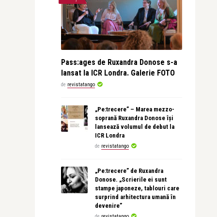
Pass:ages de Ruxandra Donose s-a
lansat la ICR Londra. Galerie FOTO
de
revistatango
„Pe:trecere” – Marea mezzo-
soprană Ruxandra Donose își
lansează volumul de debut la
ICR Londra
de
revistatango
„Pe:trecere” de Ruxandra
Donose. „Scrierile ei sunt
stampe japoneze, tablouri care
surprind arhitectura umană în
devenire”
de
revistatango