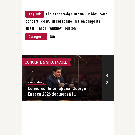
·
·
Tag-uri:
Alicia Etheredge-Brown
Bobby Brown
·
·
·
concert
convulsii cerebrale
marea dragoste
·
·
spital
Tango
Whitney Houston
Categorii:
Stiri
CONCERTE & SPECTACOLE
CONCERTE & SP
revistatango
ă seară
Concursul Internațional George
Enescu 2026 debutează l ...