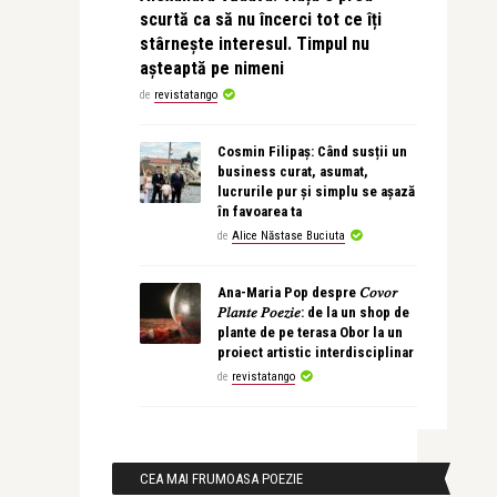
scurtă ca să nu încerci tot ce îți
stârnește interesul. Timpul nu
așteaptă pe nimeni
de
revistatango
Cosmin Filipaș: Când susții un
business curat, asumat,
lucrurile pur și simplu se așază
în favoarea ta
de
Alice Năstase Buciuta
Ana-Maria Pop despre 𝐶𝑜𝑣𝑜𝑟
𝑃𝑙𝑎𝑛𝑡𝑒 𝑃𝑜𝑒𝑧𝑖𝑒: de la un shop de
plante de pe terasa Obor la un
proiect artistic interdisciplinar
de
revistatango
CEA MAI FRUMOASA POEZIE