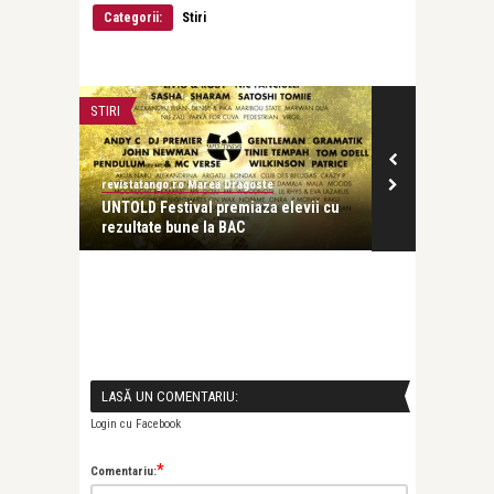
Categorii:
Stiri
STIRI
STIRI
revistatango.ro Marea Dragoste
revistatango.ro
UNTOLD Festival premiaza elevii cu
Simularile p
.
rezultate bune la BAC
nationale ince
LASĂ UN COMENTARIU:
Login cu Facebook
*
Comentariu: