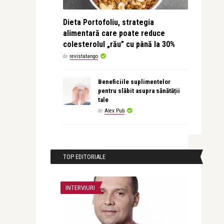
Dieta Portofoliu, strategia
alimentară care poate reduce
colesterolul „rău” cu până la 30%
de
revistatango
Beneficiile suplimentelor
pentru slăbit asupra sănătății
tale
de
Alex Pub
TOP EDITORIALE
INTERVIURI