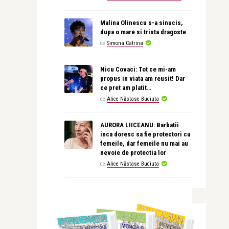
Malina Olinescu s-a sinucis,
dupa o mare si trista dragoste
de
Simona Catrina
Nicu Covaci: Tot ce mi-am
propus in viata am reusit! Dar
ce pret am platit…
de
Alice Năstase Buciuta
AURORA LIICEANU: Barbatii
inca doresc sa fie protectori cu
femeile, dar femeile nu mai au
nevoie de protectia lor
de
Alice Năstase Buciuta