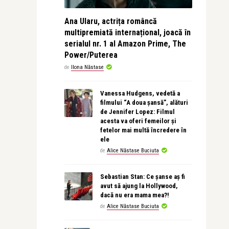
Ana Ularu, actrița româncă
multipremiată internațional, joacă în
serialul nr. 1 al Amazon Prime, The
Power/Puterea
de
Ilona Năstase
Vanessa Hudgens, vedetă a
filmului “A doua șansă”, alături
de Jennifer Lopez: Filmul
acesta va oferi femeilor și
fetelor mai multă încredere în
ele
de
Alice Năstase Buciuta
Sebastian Stan: Ce șanse aș fi
avut să ajung la Hollywood,
dacă nu era mama mea?!
de
Alice Năstase Buciuta