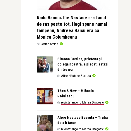
Radu Banciu: Ilie Nastase s-a facut
de ras peste tot, Hagi spune numai
tampenii, Andreea Raicu era ca
Monica Columbeanu
de
Corina Stoica
Simona Catrina, prietena și
colega noastră, a plecat, astăzi,
dintre noi
de
Alice Năstase Buciuta
Then & Now – Mihaela
Radulescu
de
revistatango.ro Marea Dragoste
Alice Nastase Buciuta – Trufia
de a fi tanar
de
revistatango.ro Marea Dragoste