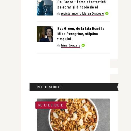
Gal Gadot – femeia fantastică
pe ecran și dincolo de el
de
revistatango.ro Marea Dragoste
Eva Green, de la fata Bond la
Miss Peregrine, stăpâna
timpului
de
Irina Botezatu
RETETE SI DIETE
RETETE SI DIETE