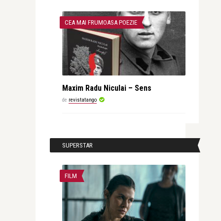
CEA MAI FRUMOASA POEZIE
Maxim Radu Niculai – Sens
de
revistatango
SUPERSTAR
FILM