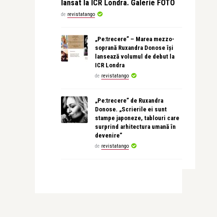
lansat la ICR Londra. Galerie FOTO
de
revistatango
„Pe:trecere” – Marea mezzo-
soprană Ruxandra Donose își
lansează volumul de debut la
ICR Londra
de
revistatango
„Pe:trecere” de Ruxandra
Donose. „Scrierile ei sunt
stampe japoneze, tablouri care
surprind arhitectura umană în
devenire”
de
revistatango