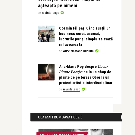
așteaptă pe nimeni
de
revistatango
Cosmin Filipaș: Când susții un
business curat, asumat,
lucrurile pur și simplu se așază
în favoarea ta
de
Alice Năstase Buciuta
Ana-Maria Pop despre 𝐶𝑜𝑣𝑜𝑟
𝑃𝑙𝑎𝑛𝑡𝑒 𝑃𝑜𝑒𝑧𝑖𝑒: de la un shop de
plante de pe terasa Obor la un
proiect artistic interdisciplinar
de
revistatango
CEA MAI FRUMOASA POEZIE