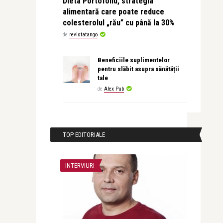
Dieta Portofoliu, strategia
alimentară care poate reduce
colesterolul „rău” cu până la 30%
de
revistatango
Beneficiile suplimentelor
pentru slăbit asupra sănătății
tale
de
Alex Pub
TOP EDITORIALE
INTERVIURI