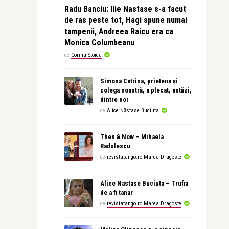
Radu Banciu: Ilie Nastase s-a facut
de ras peste tot, Hagi spune numai
tampenii, Andreea Raicu era ca
Monica Columbeanu
de
Corina Stoica
Simona Catrina, prietena și
colega noastră, a plecat, astăzi,
dintre noi
de
Alice Năstase Buciuta
Then & Now – Mihaela
Radulescu
de
revistatango.ro Marea Dragoste
Alice Nastase Buciuta – Trufia
de a fi tanar
de
revistatango.ro Marea Dragoste