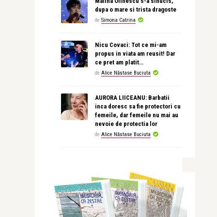
Malina Olinescu s-a sinucis,
dupa o mare si trista dragoste
de
Simona Catrina
Nicu Covaci: Tot ce mi-am
propus in viata am reusit! Dar
ce pret am platit…
de
Alice Năstase Buciuta
AURORA LIICEANU: Barbatii
inca doresc sa fie protectori cu
femeile, dar femeile nu mai au
nevoie de protectia lor
de
Alice Năstase Buciuta