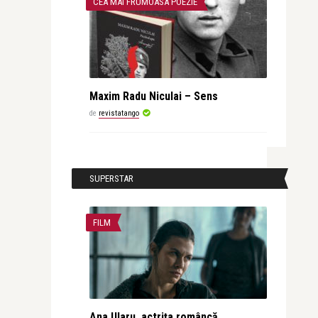
CEA MAI FRUMOASA POEZIE
Maxim Radu Niculai – Sens
de
revistatango
SUPERSTAR
FILM
Ana Ularu, actrița româncă