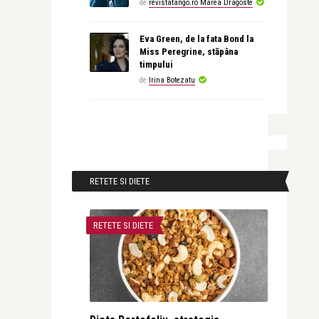
de
revistatango.ro Marea Dragoste
Eva Green, de la fata Bond la
Miss Peregrine, stăpâna
timpului
de
Irina Botezatu
RETETE SI DIETE
RETETE SI DIETE