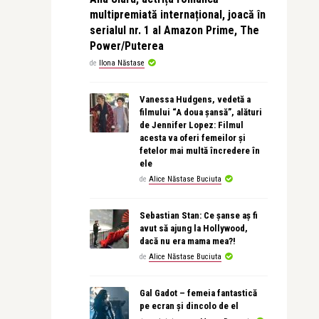
multipremiată internațional, joacă în
serialul nr. 1 al Amazon Prime, The
Power/Puterea
de
Ilona Năstase
Vanessa Hudgens, vedetă a
filmului “A doua șansă”, alături
de Jennifer Lopez: Filmul
acesta va oferi femeilor și
fetelor mai multă încredere în
ele
de
Alice Năstase Buciuta
Sebastian Stan: Ce șanse aș fi
avut să ajung la Hollywood,
dacă nu era mama mea?!
de
Alice Năstase Buciuta
Gal Gadot – femeia fantastică
pe ecran și dincolo de el