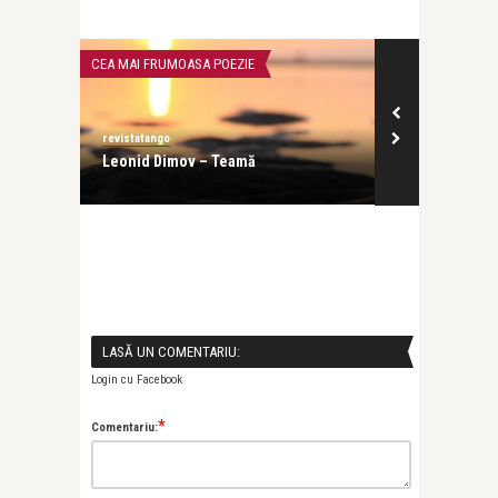
CEA MAI FRUMOASA POEZIE
INTERVIURI
revistatango
revistatango
s, în
Leonid Dimov – Teamă
Evelin-Melin
profesia, dar 
LASĂ UN COMENTARIU:
Login cu Facebook
*
Comentariu: