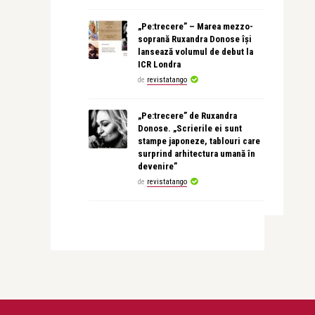
„Pe:trecere” – Marea mezzo-
soprană Ruxandra Donose își
lansează volumul de debut la
ICR Londra
de
revistatango
„Pe:trecere” de Ruxandra
Donose. „Scrierile ei sunt
stampe japoneze, tablouri care
surprind arhitectura umană în
devenire”
de
revistatango