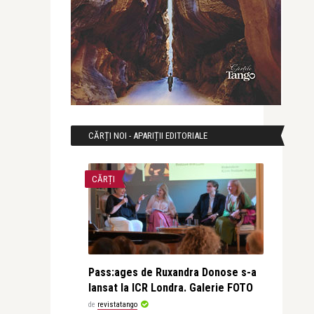
CĂRȚI NOI - APARIȚII EDITORIALE
CĂRȚI
Pass:ages de Ruxandra Donose s-a
lansat la ICR Londra. Galerie FOTO
de
revistatango