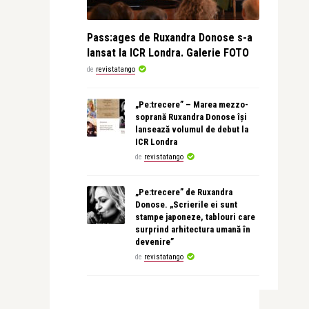
Pass:ages de Ruxandra Donose s-a
lansat la ICR Londra. Galerie FOTO
de
revistatango
„Pe:trecere” – Marea mezzo-
soprană Ruxandra Donose își
lansează volumul de debut la
ICR Londra
de
revistatango
„Pe:trecere” de Ruxandra
Donose. „Scrierile ei sunt
stampe japoneze, tablouri care
surprind arhitectura umană în
devenire”
de
revistatango