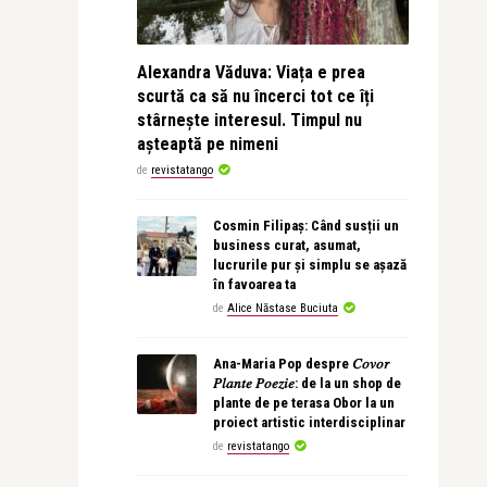
Alexandra Văduva: Viața e prea
scurtă ca să nu încerci tot ce îți
stârnește interesul. Timpul nu
așteaptă pe nimeni
de
revistatango
Cosmin Filipaș: Când susții un
business curat, asumat,
lucrurile pur și simplu se așază
în favoarea ta
de
Alice Năstase Buciuta
Ana-Maria Pop despre 𝐶𝑜𝑣𝑜𝑟
𝑃𝑙𝑎𝑛𝑡𝑒 𝑃𝑜𝑒𝑧𝑖𝑒: de la un shop de
plante de pe terasa Obor la un
proiect artistic interdisciplinar
de
revistatango