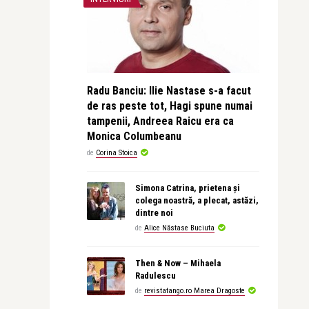
Radu Banciu: Ilie Nastase s-a facut
de ras peste tot, Hagi spune numai
tampenii, Andreea Raicu era ca
Monica Columbeanu
de
Corina Stoica
Simona Catrina, prietena și
colega noastră, a plecat, astăzi,
dintre noi
de
Alice Năstase Buciuta
Then & Now – Mihaela
Radulescu
de
revistatango.ro Marea Dragoste