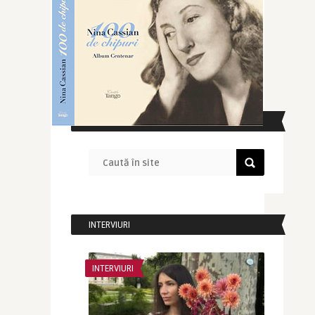
CAUTĂ ÎN SITE
INTERVIURI
INTERVIURI