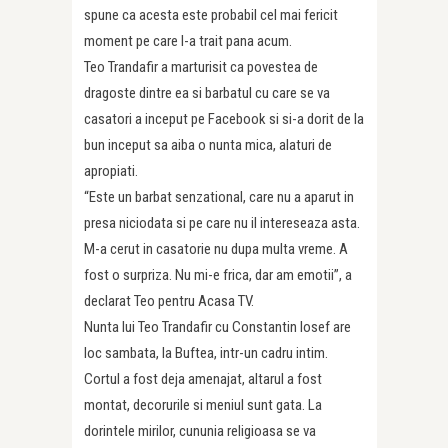
spune ca acesta este probabil cel mai fericit
moment pe care l-a trait pana acum.
Teo Trandafir a marturisit ca povestea de
dragoste dintre ea si barbatul cu care se va
casatori a inceput pe Facebook si si-a dorit de la
bun inceput sa aiba o nunta mica, alaturi de
apropiati.
“Este un barbat senzational, care nu a aparut in
presa niciodata si pe care nu il intereseaza asta.
M-a cerut in casatorie nu dupa multa vreme. A
fost o surpriza. Nu mi-e frica, dar am emotii”, a
declarat Teo pentru Acasa TV.
Nunta lui Teo Trandafir cu Constantin Iosef are
loc sambata, la Buftea, intr-un cadru intim.
Cortul a fost deja amenajat, altarul a fost
montat, decorurile si meniul sunt gata. La
dorintele mirilor, cununia religioasa se va