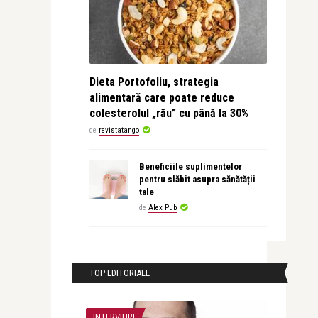
Dieta Portofoliu, strategia
alimentară care poate reduce
colesterolul „rău” cu până la 30%
de
revistatango
Beneficiile suplimentelor
pentru slăbit asupra sănătății
tale
de
Alex Pub
TOP EDITORIALE
INTERVIURI