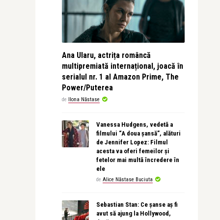
Ana Ularu, actrița româncă
multipremiată internațional, joacă în
serialul nr. 1 al Amazon Prime, The
Power/Puterea
de
Ilona Năstase
Vanessa Hudgens, vedetă a
filmului “A doua șansă”, alături
de Jennifer Lopez: Filmul
acesta va oferi femeilor și
fetelor mai multă încredere în
ele
de
Alice Năstase Buciuta
Sebastian Stan: Ce șanse aș fi
avut să ajung la Hollywood,