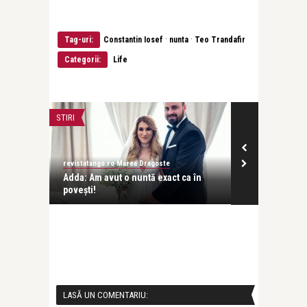
·
·
Tag-uri:
Constantin Iosef
nunta
Teo Trandafir
Categorii:
Life
STIRI
ADVERT
revistatango.ro Marea Dragoste
Alex Pub
 pentru
Adda: Am avut o nuntă exact ca în
Ce rochie ale
povești!
aceasta în cal
LASĂ UN COMENTARIU: