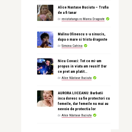
Alice Nastase Buciuta – Trufia
de a fi tanar
de
revistatango.ro Marea Dragoste
Malina Olinescu s-a sinucis,
dupa o mare si trista dragoste
de
Simona Catrina
Nicu Covaci: Tot ce mi-am
propus in viata am reusit! Dar
ce pret am platit…
de
Alice Năstase Buciuta
AURORA LIICEANU: Barbatii
inca doresc sa fie protectori cu
femeile, dar femeile nu mai au
nevoie de protectia lor
de
Alice Năstase Buciuta