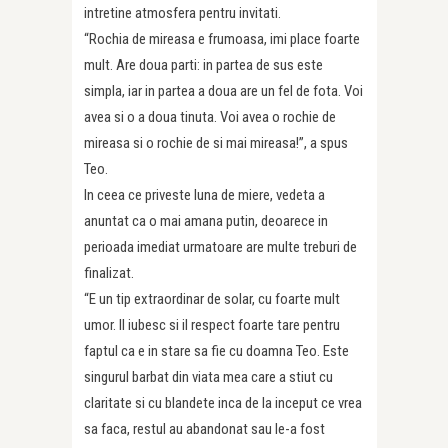
intretine atmosfera pentru invitati.
“Rochia de mireasa e frumoasa, imi place foarte
mult. Are doua parti: in partea de sus este
simpla, iar in partea a doua are un fel de fota. Voi
avea si o a doua tinuta. Voi avea o rochie de
mireasa si o rochie de si mai mireasa!”, a spus
Teo.
In ceea ce priveste luna de miere, vedeta a
anuntat ca o mai amana putin, deoarece in
perioada imediat urmatoare are multe treburi de
finalizat.
“E un tip extraordinar de solar, cu foarte mult
umor. Il iubesc si il respect foarte tare pentru
faptul ca e in stare sa fie cu doamna Teo. Este
singurul barbat din viata mea care a stiut cu
claritate si cu blandete inca de la inceput ce vrea
sa faca, restul au abandonat sau le-a fost