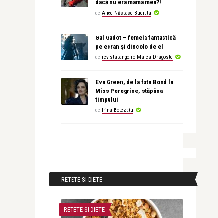
dacă nu era mama mea?!
de
Alice Năstase Buciuta
Gal Gadot – femeia fantastică
pe ecran și dincolo de el
de
revistatango.ro Marea Dragoste
Eva Green, de la fata Bond la
Miss Peregrine, stăpâna
timpului
de
Irina Botezatu
RETETE SI DIETE
RETETE SI DIETE