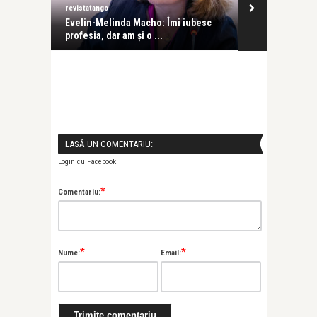
revistatango
revistatango
Evelin-Melinda Macho: Îmi iubesc
Părinți inform
profesia, dar am și o ...
îmbunăt ...
LASĂ UN COMENTARIU:
Login cu Facebook
*
Comentariu:
*
*
Nume:
Email: