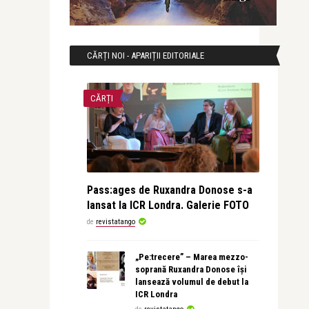
CĂRȚI NOI - APARIȚII EDITORIALE
CĂRȚI
Pass:ages de Ruxandra Donose s-a
lansat la ICR Londra. Galerie FOTO
de
revistatango
„Pe:trecere” – Marea mezzo-
soprană Ruxandra Donose își
lansează volumul de debut la
ICR Londra