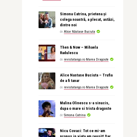
Simona Catrina, prietena și
colega noastră, a plecat, astăzi,
dintre noi
de
Alice Năstase Buciuta
Then & Now – Mihaela
Radulescu
de
revistatango.ro Marea Dragoste
Alice Nastase Buciuta – Trufia
de a fi tanar
de
revistatango.ro Marea Dragoste
Malina Olinescu s-a sinucis,
dupa o mare si trista dragoste
de
Simona Catrina
Nicu Covaci: Tot ce mi-am
propus in viata am reusit! Dar