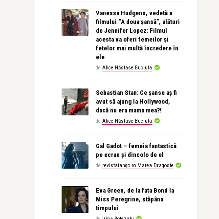
Vanessa Hudgens, vedetă a
filmului “A doua șansă”, alături
de Jennifer Lopez: Filmul
acesta va oferi femeilor și
fetelor mai multă încredere în
ele
de
Alice Năstase Buciuta
Sebastian Stan: Ce șanse aș fi
avut să ajung la Hollywood,
dacă nu era mama mea?!
de
Alice Năstase Buciuta
Gal Gadot – femeia fantastică
pe ecran și dincolo de el
de
revistatango.ro Marea Dragoste
Eva Green, de la fata Bond la
Miss Peregrine, stăpâna
timpului
de
Irina Botezatu