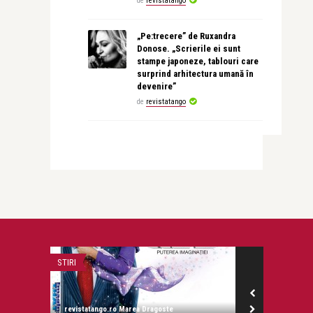
de
revistatango
„Pe:trecere” de Ruxandra
Donose. „Scrierile ei sunt
stampe japoneze, tablouri care
surprind arhitectura umană în
devenire”
de
revistatango
STIRI
STIRI
revistatango.ro Marea Dragoste
revistatango.ro