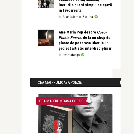
lucrurile pur și simplu se așază
în favoarea ta
de
Alice Năstase Buciuta
Ana-Maria Pop despre 𝐶𝑜𝑣𝑜𝑟
𝑃𝑙𝑎𝑛𝑡𝑒 𝑃𝑜𝑒𝑧𝑖𝑒: de la un shop de
plante de pe terasa Obor la un
proiect artistic interdisciplinar
de
revistatango
CEA MAI FRUMOASA POEZIE
CEA MAI FRUMOASA POEZIE