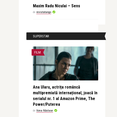
Maxim Radu Niculai – Sens
de
revistatango
SUPERSTAR
FILM
Ana Ularu, actrița româncă
multipremiată internațional, joacă în
serialul nr. 1 al Amazon Prime, The
Power/Puterea
de
Ilona Năstase