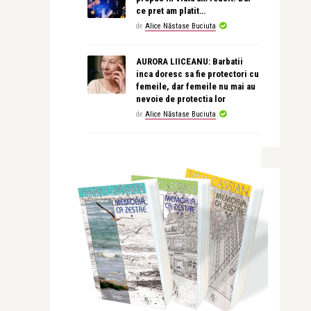
ce pret am platit…
de
Alice Năstase Buciuta
AURORA LIICEANU: Barbatii
inca doresc sa fie protectori cu
femeile, dar femeile nu mai au
nevoie de protectia lor
de
Alice Năstase Buciuta