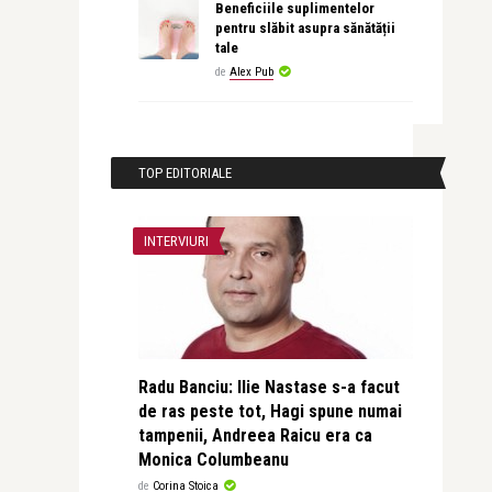
Beneficiile suplimentelor
pentru slăbit asupra sănătății
tale
de
Alex Pub
TOP EDITORIALE
INTERVIURI
Radu Banciu: Ilie Nastase s-a facut
de ras peste tot, Hagi spune numai
tampenii, Andreea Raicu era ca
Monica Columbeanu
de
Corina Stoica