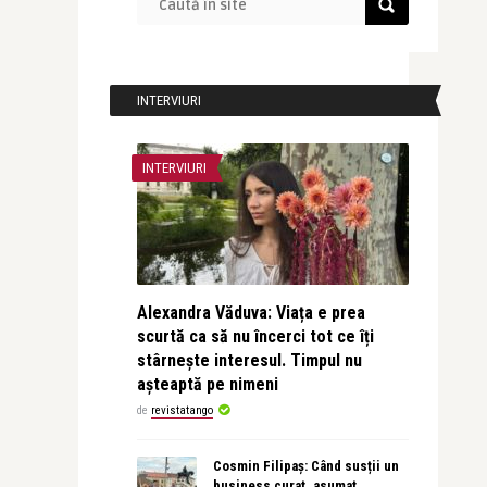
INTERVIURI
INTERVIURI
Alexandra Văduva: Viața e prea
scurtă ca să nu încerci tot ce îți
stârnește interesul. Timpul nu
așteaptă pe nimeni
de
revistatango
Cosmin Filipaș: Când susții un
business curat, asumat,