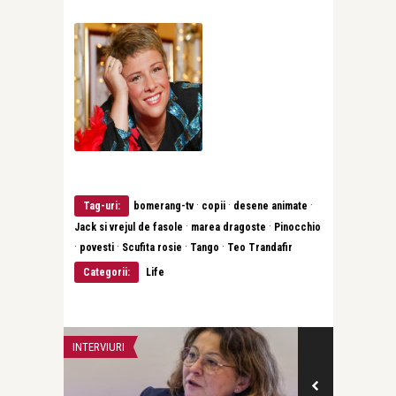
·
·
·
Tag-uri:
bomerang-tv
copii
desene animate
·
·
Jack si vrejul de fasole
marea dragoste
Pinocchio
·
·
·
·
povesti
Scufita rosie
Tango
Teo Trandafir
Categorii:
Life
INTERVIURI
ADVERT