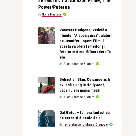
serialul nr. 1 al Amazon Prime, The
Power/Puterea
de
Ilona Năstase
Vanessa Hudgens, vedetă a
filmului “A doua șansă”, alături
de Jennifer Lopez: Filmul
acesta va oferi femeilor și
fetelor mai multă încredere în
ele
de
Alice Năstase Buciuta
Sebastian Stan: Ce șanse aș fi
avut să ajung la Hollywood,
dacă nu era mama mea?!
de
Alice Năstase Buciuta
Gal Gadot – femeia fantastică
pe ecran și dincolo de el
de
revistatango.ro Marea Dragoste