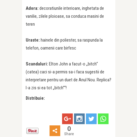
Adora:
decoratiunile interioare, inghetata de
vanilie, zilele ploioase, sa conduca masini de
teren
Uraste:
hainele din poliester, sa raspunda la
telefon, oamenii care birfesc
Scandaluri:
Elton John a facut-o „bitch“
(catea) caci si-a permis sa-i faca sugestii de
interpretare pentru un duet de Anul Nou. Replica?
I-a zis si ea tot „bitch”“!
Distribuie:
0
Share