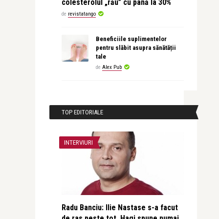
colesterolul „rău” cu până la 30%
de
revistatango
Beneficiile suplimentelor
pentru slăbit asupra sănătății
tale
de
Alex Pub
TOP EDITORIALE
INTERVIURI
Radu Banciu: Ilie Nastase s-a facut
de ras peste tot, Hagi spune numai