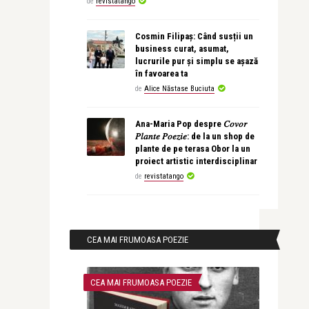
de
revistatango
Cosmin Filipaș: Când susții un
business curat, asumat,
lucrurile pur și simplu se așază
în favoarea ta
de
Alice Năstase Buciuta
Ana-Maria Pop despre 𝐶𝑜𝑣𝑜𝑟
𝑃𝑙𝑎𝑛𝑡𝑒 𝑃𝑜𝑒𝑧𝑖𝑒: de la un shop de
plante de pe terasa Obor la un
proiect artistic interdisciplinar
de
revistatango
CEA MAI FRUMOASA POEZIE
CEA MAI FRUMOASA POEZIE