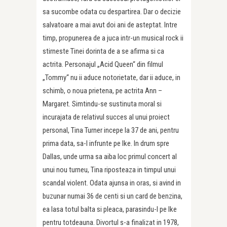
sa sucombe odata cu despartirea. Dar o decizie
salvatoare a mai avut doi ani de asteptat. Intre
timp, propunerea de a juca intr-un musical rock ii
stirneste Tinei dorinta de a se afirma si ca
actrita. Personajul „Acid Queen“ din filmul
„Tommy“ nu ii aduce notorietate, dar ii aduce, in
schimb, o noua prietena, pe actrita Ann –
Margaret. Simtindu-se sustinuta moral si
incurajata de relativul succes al unui proiect
personal, Tina Turner incepe la 37 de ani, pentru
prima data, sa-l infrunte pe Ike. In drum spre
Dallas, unde urma sa aiba loc primul concert al
unui nou turneu, Tina riposteaza in timpul unui
scandal violent. Odata ajunsa in oras, si avind in
buzunar numai 36 de centi si un card de benzina,
ea lasa totul balta si pleaca, parasindu-l pe Ike
pentru totdeauna. Divortul s-a finalizat in 1978,