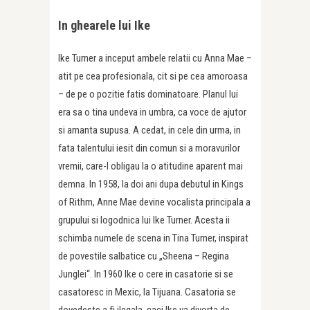
In ghearele lui Ike
Ike Turner a inceput ambele relatii cu Anna Mae –
atit pe cea profesionala, cit si pe cea amoroasa
– de pe o pozitie fatis dominatoare. Planul lui
era sa o tina undeva in umbra, ca voce de ajutor
si amanta supusa. A cedat, in cele din urma, in
fata talentului iesit din comun si a moravurilor
vremii, care-l obligau la o atitudine aparent mai
demna. In 1958, la doi ani dupa debutul in Kings
of Rithm, Anne Mae devine vocalista principala a
grupului si logodnica lui Ike Turner. Acesta ii
schimba numele de scena in Tina Turner, inspirat
de povestile salbatice cu „Sheena – Regina
Junglei“. In 1960 Ike o cere in casatorie si se
casatoresc in Mexic, la Tijuana. Casatoria se
dovedeste a fi ilegala, caci Ike va divorta de