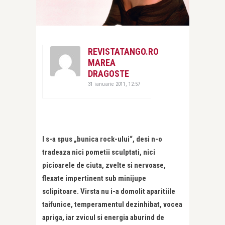
REVISTATANGO.RO
MAREA
DRAGOSTE
31 ianuarie 2011, 12:57
I s-a spus „bunica rock-ului“, desi n-o
tradeaza nici pometii sculptati, nici
picioarele de ciuta, zvelte si nervoase,
flexate impertinent sub minijupe
sclipitoare. Virsta nu i-a domolit aparitiile
taifunice, temperamentul dezinhibat, vocea
apriga, iar zvicul si energia aburind de