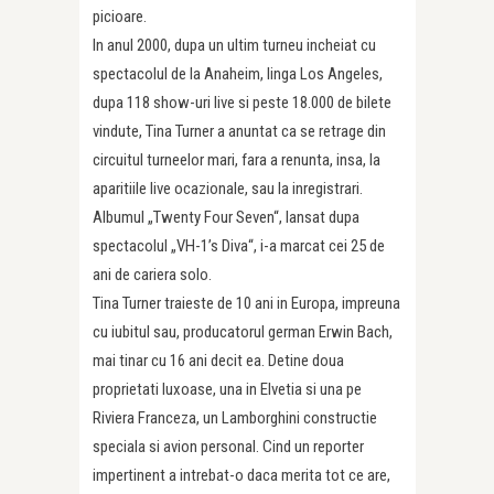
picioare.
In anul 2000, dupa un ultim turneu incheiat cu
spectacolul de la Anaheim, linga Los Angeles,
dupa 118 show-uri live si peste 18.000 de bilete
vindute, Tina Turner a anuntat ca se retrage din
circuitul turneelor mari, fara a renunta, insa, la
aparitiile live ocazionale, sau la inregistrari.
Albumul „Twenty Four Seven“, lansat dupa
spectacolul „VH-1’s Diva“, i-a marcat cei 25 de
ani de cariera solo.
Tina Turner traieste de 10 ani in Europa, impreuna
cu iubitul sau, producatorul german Erwin Bach,
mai tinar cu 16 ani decit ea. Detine doua
proprietati luxoase, una in Elvetia si una pe
Riviera Franceza, un Lamborghini constructie
speciala si avion personal. Cind un reporter
impertinent a intrebat-o daca merita tot ce are,