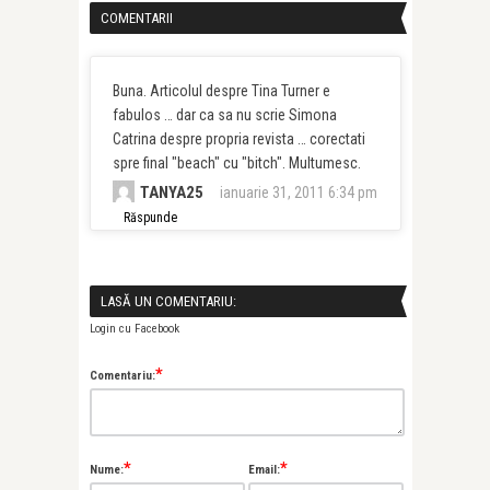
COMENTARII
Buna. Articolul despre Tina Turner e
fabulos … dar ca sa nu scrie Simona
Catrina despre propria revista … corectati
spre final "beach" cu "bitch". Multumesc.
TANYA25
ianuarie 31, 2011 6:34 pm
Răspunde
LASĂ UN COMENTARIU:
Login cu Facebook
*
Comentariu:
*
*
Nume:
Email: