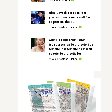
de
Simona Catrina
Nicu Covaci: Tot ce mi-am
propus in viata am reusit! Dar
ce pret am platit…
de
Alice Năstase Buciuta
AURORA LIICEANU: Barbatii
inca doresc sa fie protectori cu
femeile, dar femeile nu mai au
nevoie de protectia lor
de
Alice Năstase Buciuta