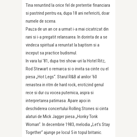
Tina renuntind la orice fel de pretentie financiara
si pastrind pentru ea, dupa 18 ani nefericiti, doar
numele de scena.
Pauza de un an ce a urmat i-a mai cicatrizat din
rani si i-a pregatit relansarea. In dorinta de a se
vindeca spiritual a renuntat la baptism si a
inceput sa practice budismul.
In vara lui ’81, dupa trei show-uri la Hotel Ritz,
Rod Stewart o remarca si o invita sa cinte cu el
piesa „Hot Legs“. Starul R&B al anilor ‘60
renastea in ritm de hard rock, erotizind genul
rece si dur cu vocea puternica, aspra si
interpretarea patimasa. Apare apoi in
deschiderea concertului Rolling Stones si cinta
alaturi de Mick Jagger piesa „Honky Tonk
Woman“. In decembrie 1983, melodia „Let’s Stay
Together“ ajunge pe locul 5 in topul britanic.