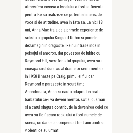
atmosfera incinsa a localului a fost suficienta
pentru Ike sa realizeze ce potential imens, de
voce si de atitudine, avea in fata sa. La nici 18
ani, Anna Mae traia deja primele experiente de
solista a grupului Kings of Rithm si primele
dezamagiri in dragoste. Ike nu intrase inca in
peisajul ei amoros, dar povestea de iubire cu
Raymond Hill, saxofonistul grupului, avea sa-i
inceapa sirul dureros al dramelor sentimentale.
In 1958 il naste pe Craig, primul ei fiu, dar
Raymond o paraseste in scurt timp.
Abandonata, Anna-si cauta adapost in bratele
barbatului ce-i va deveni mentor, sot si dusman
si a carui singura contributie la devenirea celei ce
avea sa fie flacara rock-ului a fost numele de
scena, un dar ce a compensat trist anii umili si
violenti ce au urmat.