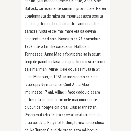
destin. Nici macar numele din acte, Anna Mae
Bullock, cu rezonante cuminti, provinciale. Parea
condamnata de mica sa impartaseasca soarta
de culegatori de bumbac a afro-americanilor
saraci si visul ei cel mai mare era sa devina
asistenta medicala. Nascuta pe 26 noiembrie
1939 intr-o familie saraca din Nutbush,
Tennessee, Anna Mae a fost parasita in scurt
timp de parinti si lasata in grija bunicii si a surorii
sale mai mari, Alline. Cele doua se muta in St.
Luis, Missouri, in 1956, in incercarea de a se
reapropia de mama lor. Cind Anna Mae
implineste 17 ani, Alline ii face cadou o seara
petrecuta la unul dintre cele mai cunoscute
cluburi de noapte din oras, Club Manhattan.
Programul artistic era special, invitatii clubului
erau cei de la Kings of Rithm, formatia condusa
de Ike Turner. O auditie organizata ad-hoc in