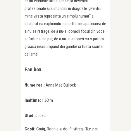
detin exclusivitatea sanselor devenirii
profesionale si a implinirii in dragoste. „Pentru
mine virsta reprezinta un simplu numar“ a
declarat ea explicindu-ne astfel incapatinarea de
a nu se retrage, de a nu-si domoli focul din voce
si furtuna din par, de a nu-si acoperi cu o patura
groasa neastimparul din gambe si fusta scurta,
de lamé.
Fan box
Nume real:
Anna Mae Bullock
Inaltime:
1.63 m
Studii:
liceul
Copii:
Craig, Ronnie si doi fii vitregi (Ike jr si