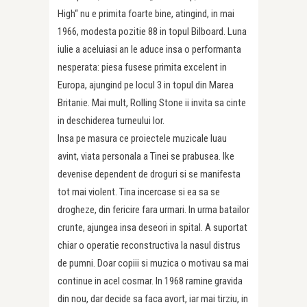
High“ nu e primita foarte bine, atingind, in mai
1966, modesta pozitie 88 in topul Bilboard. Luna
iulie a aceluiasi an le aduce insa o performanta
nesperata: piesa fusese primita excelent in
Europa, ajungind pe locul 3 in topul din Marea
Britanie. Mai mult, Rolling Stone ii invita sa cinte
in deschiderea turneului lor.
Insa pe masura ce proiectele muzicale luau
avint, viata personala a Tinei se prabusea. Ike
devenise dependent de droguri si se manifesta
tot mai violent. Tina incercase si ea sa se
drogheze, din fericire fara urmari. In urma batailor
crunte, ajungea insa deseori in spital. A suportat
chiar o operatie reconstructiva la nasul distrus
de pumni. Doar copiii si muzica o motivau sa mai
continue in acel cosmar. In 1968 ramine gravida
din nou, dar decide sa faca avort, iar mai tirziu, in