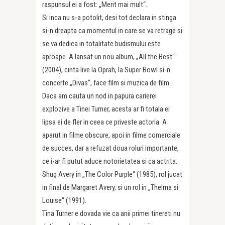
raspunsul ei a fost: „Merit mai mult“.
Si inca nu s-a potolit, desi tot declara in stinga
si-n dreapta ca momentul in care se va retrage si
se va dedica in totalitate budismului este
aproape. A lansat un nou album, „All the Best“
(2004), cinta live la Oprah, la Super Bowl si-n
concerte „Divas“, face film si muzica de film.
Daca am cauta un nod in papura carierei
explozive a Tinei Turner, acesta ar fi totala ei
lipsa ei de fler in ceea ce priveste actoria. A
aparut in filme obscure, apoi in filme comerciale
de succes, dar a refuzat doua roluri importante,
ce i-ar fi putut aduce notorietatea si ca actrita:
Shug Avery in „The Color Purple“ (1985), rol jucat
in final de Margaret Avery, si un rol in „Thelma si
Louise“ (1991).
Tina Turner e dovada vie ca anii primei tinereti nu