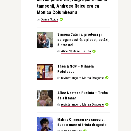
tampenii, Andreea Raicu era ca
Monica Columbeanu
de
Corina Stoica
Simona Catrina, prietena și
colega noastră, a plecat, astăzi,
dintre noi
de
Alice Năstase Buciuta
Then & Now – Mihaela
Radulescu
de
revistatango.ro Marea Dragoste
Alice Nastase Buciuta – Trufia
de a fi tanar
de
revistatango.ro Marea Dragoste
Malina Olinescu s-a sinucis,
dupa o mare si trista dragoste