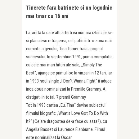
Tinerete fara batrinete si un logodnic
mai tinar cu 16 ani
La virsta la care alti artisti isi numara izbinzile si-
si planuiesc retragerea, cel putin intr-o zona mai
cuminte a genului, Tina Turner traia apogeul
succesului. In septembrie 1991, prima compilatie
cu cele mai mari hituri ale sale, „Simply The
Best“, ajunge pe primul loc la vinzari in 12 tari, iar
in 1993 noul single „I Don’t Wanna Fight“ ii aduce
inca doua nominalizari la Premiile Grammy. A
cistigat, in total, 7 premii Grammy.
Tot in 1993 cartea „Eu, Tina“ devine subiectul
filmului biografic „What’s Love Got To Do With
It?“ (Ce are dragostea de-a face cu asta?), cu
Angella Basset si Laurence Fishburne. Filmul
este nominalizat la Oscar.