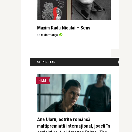
Maxim Radu Niculai – Sens
de
revistatango
SUPERSTAR
FILM
Ana Ularu, actrița româncă
multipremiată internațional, joacă în