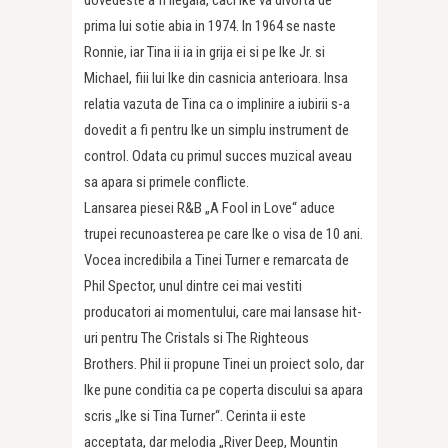
prima lui sotie abia in 1974. In 1964 se naste
Ronnie, iar Tina ii ia in grija ei si pe Ike Jr. si
Michael, fiii lui Ike din casnicia anterioara. Insa
relatia vazuta de Tina ca o implinire a iubirii s-a
dovedit a fi pentru Ike un simplu instrument de
control. Odata cu primul succes muzical aveau
sa apara si primele conflicte.
Lansarea piesei R&B „A Fool in Love“ aduce
trupei recunoasterea pe care Ike o visa de 10 ani.
Vocea incredibila a Tinei Turner e remarcata de
Phil Spector, unul dintre cei mai vestiti
producatori ai momentului, care mai lansase hit-
uri pentru The Cristals si The Righteous
Brothers. Phil ii propune Tinei un proiect solo, dar
Ike pune conditia ca pe coperta discului sa apara
scris „Ike si Tina Turner“. Cerinta ii este
acceptata, dar melodia „River Deep, Mountin