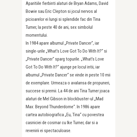
Aparitiile fierbinti alaturi de Bryan Adams, David
Bowie sau Eric Clepton si jocul nervos al
picioarelor ei lungi si splendide fac din Tina
Turner, la peste 40 de ani, sex simbolul
momentului.
In 1984 apare albumul „Private Dancer“, iar
single-urile „What’s Love Got To Do With It?“ si
„Private Dancer“ sparg topurile. „What’s Love
Got To Do With It?“ ajunge pe locul intii, iar
albumul „Private Dancer“ se vinde in peste 10 mii
de exemplare. Urmeaza o avalansa de propuneri,
succese si premii. La 44 de ani Tina Turner joaca
alaturi de Mel Gibson in blockbuster-ul „Mad
Max: Beyond Thunderdome“. In 1986 apare
cartea autobiografica „Eu, Tina“ cu povestea
casniciei de cosmar cu Ike Turner, dar si a
revenirii ei spectaculoase.