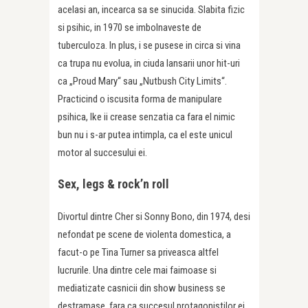
acelasi an, incearca sa se sinucida. Slabita fizic
si psihic, in 1970 se imbolnaveste de
tuberculoza. In plus, i se pusese in circa si vina
ca trupa nu evolua, in ciuda lansarii unor hit-uri
ca „Proud Mary“ sau „Nutbush City Limits“.
Practicind o iscusita forma de manipulare
psihica, Ike ii crease senzatia ca fara el nimic
bun nu i s-ar putea intimpla, ca el este unicul
motor al succesului ei.
Sex, legs & rock’n roll
Divortul dintre Cher si Sonny Bono, din 1974, desi
nefondat pe scene de violenta domestica, a
facut-o pe Tina Turner sa priveasca altfel
lucrurile. Una dintre cele mai faimoase si
mediatizate casnicii din show business se
destramase, fara ca succesul protagonistilor ei