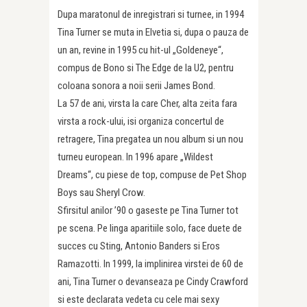
Dupa maratonul de inregistrari si turnee, in 1994
Tina Turner se muta in Elvetia si, dupa o pauza de
un an, revine in 1995 cu hit-ul „Goldeneye“,
compus de Bono si The Edge de la U2, pentru
coloana sonora a noii serii James Bond.
La 57 de ani, virsta la care Cher, alta zeita fara
virsta a rock-ului, isi organiza concertul de
retragere, Tina pregatea un nou album si un nou
turneu european. In 1996 apare „Wildest
Dreams“, cu piese de top, compuse de Pet Shop
Boys sau Sheryl Crow.
Sfirsitul anilor ’90 o gaseste pe Tina Turner tot
pe scena. Pe linga aparitiile solo, face duete de
succes cu Sting, Antonio Banders si Eros
Ramazotti. In 1999, la implinirea virstei de 60 de
ani, Tina Turner o devanseaza pe Cindy Crawford
si este declarata vedeta cu cele mai sexy