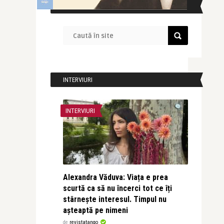
CAUTĂ ÎN SITE
INTERVIURI
INTERVIURI
Alexandra Văduva: Viața e prea
scurtă ca să nu încerci tot ce îți
stârnește interesul. Timpul nu
așteaptă pe nimeni
de
revistatango