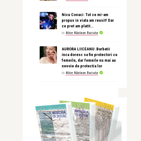
Nicu Covaci: Tot ce mi-am
propus in viata am reusit! Dar
ce pret am platit…
de
Alice Năstase Buciuta
AURORA LIICEANU: Barbatii
inca doresc sa fie protectori cu
femeile, dar femeile nu mai au
nevoie de protectia lor
de
Alice Năstase Buciuta