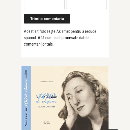
Painted Soun
Prună’s “Al ...
Acest sit folosește Akismet pentru a reduce
spamul.
Află cum sunt procesate datele
comentariilor tale
.