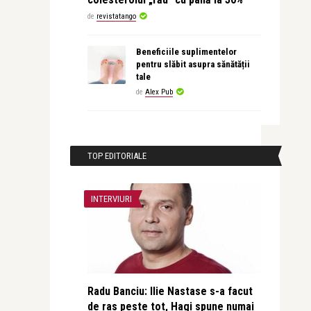
de
revistatango
Beneficiile suplimentelor
pentru slăbit asupra sănătății
tale
de
Alex Pub
TOP EDITORIALE
INTERVIURI
Radu Banciu: Ilie Nastase s-a facut
de ras peste tot, Hagi spune numai