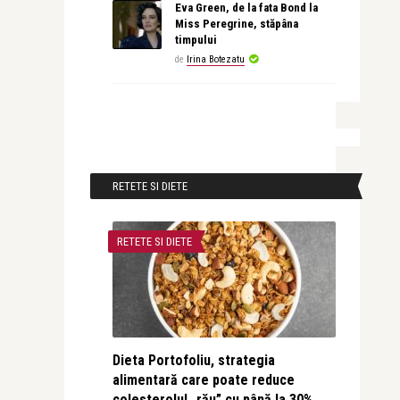
Eva Green, de la fata Bond la
Miss Peregrine, stăpâna
timpului
de
Irina Botezatu
RETETE SI DIETE
RETETE SI DIETE
Dieta Portofoliu, strategia
alimentară care poate reduce
colesterolul „rău” cu până la 30%