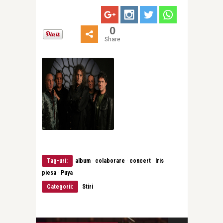
0
Share
·
·
·
·
Tag-uri:
album
colaborare
concert
Iris
·
piesa
Puya
Categorii:
Stiri