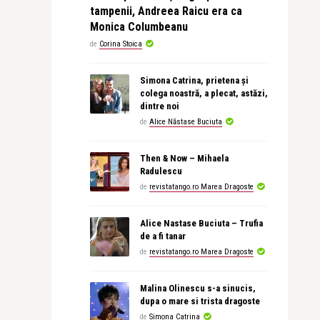
tampenii, Andreea Raicu era ca
Monica Columbeanu
de
Corina Stoica
Simona Catrina, prietena și
colega noastră, a plecat, astăzi,
dintre noi
de
Alice Năstase Buciuta
Then & Now – Mihaela
Radulescu
de
revistatango.ro Marea Dragoste
Alice Nastase Buciuta – Trufia
de a fi tanar
de
revistatango.ro Marea Dragoste
Malina Olinescu s-a sinucis,
dupa o mare si trista dragoste
de
Simona Catrina