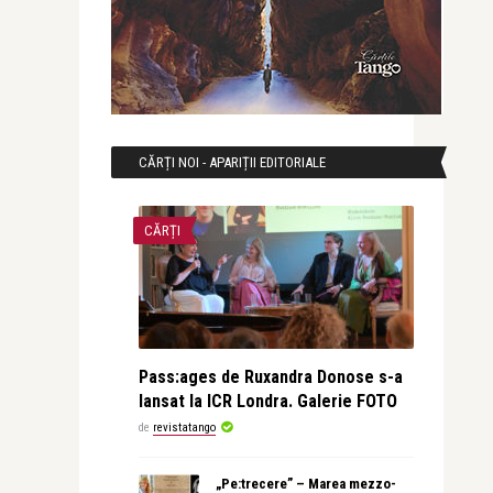
CĂRȚI NOI - APARIȚII EDITORIALE
CĂRȚI
Pass:ages de Ruxandra Donose s-a
lansat la ICR Londra. Galerie FOTO
de
revistatango
„Pe:trecere” – Marea mezzo-