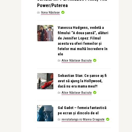
Power/Puterea
de
Ilona Năstase
Vanessa Hudgens, vedetă a
filmului “A doua șansă”, alături
de Jennifer Lopez: Filmul
acesta va oferi femeilor și
fetelor mai multă încredere în
ele
de
Alice Năstase Buciuta
Sebastian Stan: Ce șanse aș fi
avut să ajung la Hollywood,
dacă nu era mama mea?!
de
Alice Năstase Buciuta
Gal Gadot – femeia fantastică
pe ecran și dincolo de el
de
revistatango.ro Marea Dragoste