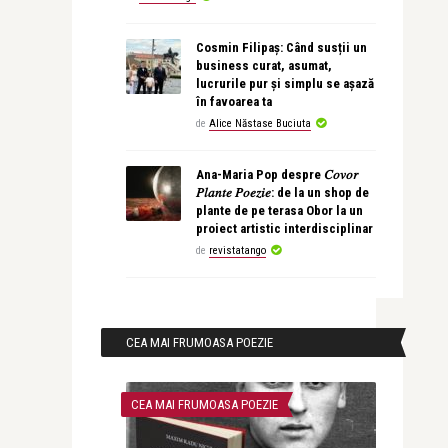
Cosmin Filipaș: Când susții un
business curat, asumat,
lucrurile pur și simplu se așază
în favoarea ta
de
Alice Năstase Buciuta
Ana-Maria Pop despre 𝐶𝑜𝑣𝑜𝑟
𝑃𝑙𝑎𝑛𝑡𝑒 𝑃𝑜𝑒𝑧𝑖𝑒: de la un shop de
plante de pe terasa Obor la un
proiect artistic interdisciplinar
de
revistatango
CEA MAI FRUMOASA POEZIE
CEA MAI FRUMOASA POEZIE