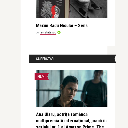
Maxim Radu Niculai – Sens
de
revistatango
SUPERSTAR
FILM
Ana Ularu, actrița româncă
multipremiată internațional, joacă în
serialul nr. 1 al Amazon Prime, The