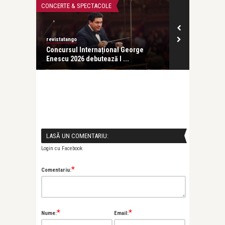
CONCERTE & SPECTACOLE
CONCERTE & SP
revistatango
ă seară
Concursul Internațional George
Enescu 2026 debutează l ...
LASĂ UN COMENTARIU:
Login cu Facebook
*
Comentariu:
*
*
Nume:
Email:
Alice Năstase B