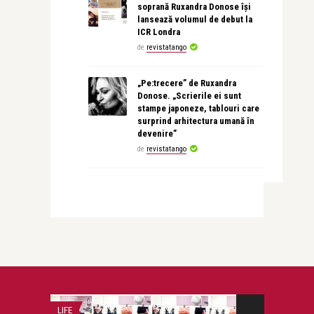
soprană Ruxandra Donose își
lansează volumul de debut la
ICR Londra
de
revistatango
„Pe:trecere” de Ruxandra
Donose. „Scrierile ei sunt
stampe japoneze, tablouri care
surprind arhitectura umană în
devenire”
de
revistatango
LIFE
SEX IN VERSIUNE