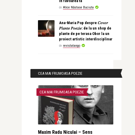
în favoarea ta
de
Alice Năstase Buciuta
Ana-Maria Pop despre 𝐶𝑜𝑣𝑜𝑟
𝑃𝑙𝑎𝑛𝑡𝑒 𝑃𝑜𝑒𝑧𝑖𝑒: de la un shop de
plante de pe terasa Obor la un
proiect artistic interdisciplinar
de
revistatango
CEA MAI FRUMOASA POEZIE
CEA MAI FRUMOASA POEZIE
Maxim Radu Niculai – Sens