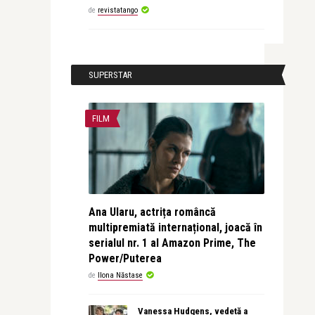
de
revistatango
SUPERSTAR
FILM
Ana Ularu, actrița româncă
multipremiată internațional, joacă în
serialul nr. 1 al Amazon Prime, The
Power/Puterea
de
Ilona Năstase
Vanessa Hudgens, vedetă a