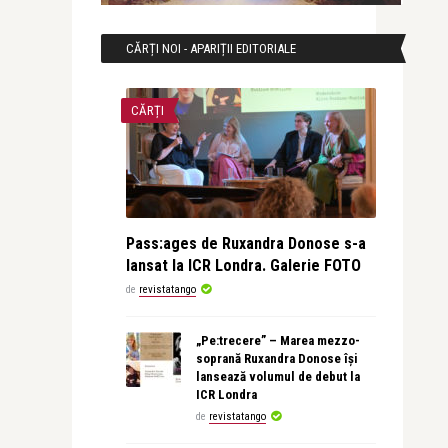
CĂRȚI NOI - APARIȚII EDITORIALE
CĂRȚI
Pass:ages de Ruxandra Donose s-a
lansat la ICR Londra. Galerie FOTO
de
revistatango
„Pe:trecere” – Marea mezzo-
soprană Ruxandra Donose își
lansează volumul de debut la
ICR Londra
de
revistatango