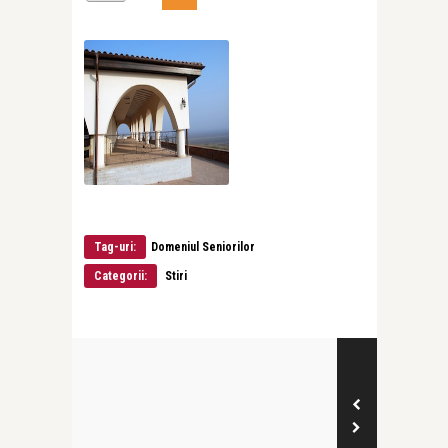
Tag-uri:
Domeniul Seniorilor
Categorii:
Stiri