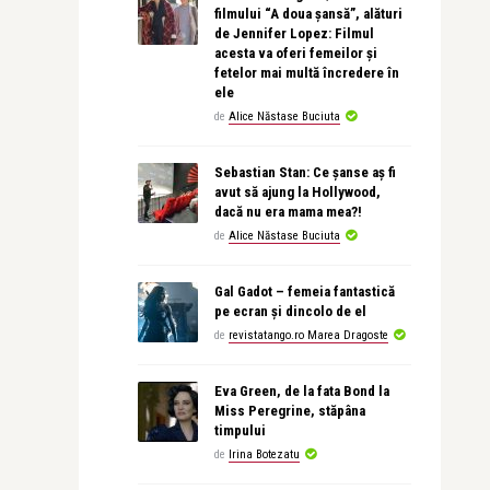
filmului “A doua șansă”, alături
de Jennifer Lopez: Filmul
acesta va oferi femeilor și
fetelor mai multă încredere în
ele
de
Alice Năstase Buciuta
Sebastian Stan: Ce șanse aș fi
avut să ajung la Hollywood,
dacă nu era mama mea?!
de
Alice Năstase Buciuta
Gal Gadot – femeia fantastică
pe ecran și dincolo de el
de
revistatango.ro Marea Dragoste
Eva Green, de la fata Bond la
Miss Peregrine, stăpâna
timpului
de
Irina Botezatu