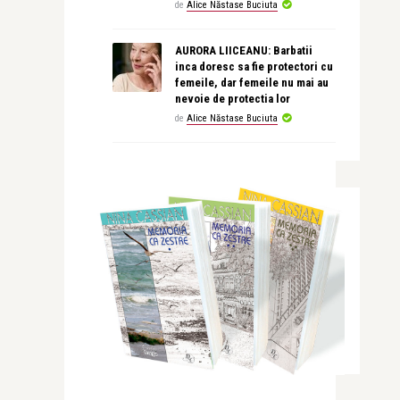
de
Alice Năstase Buciuta
AURORA LIICEANU: Barbatii
inca doresc sa fie protectori cu
femeile, dar femeile nu mai au
nevoie de protectia lor
de
Alice Năstase Buciuta