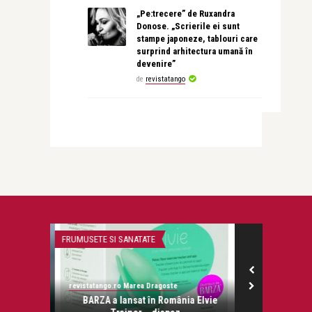
„Pe:trecere” de Ruxandra
Donose. „Scrierile ei sunt
stampe japoneze, tablouri care
surprind arhitectura umană în
devenire”
de
revistatango
FRUMUSETE SI SANATATE
STIRI
revistatango.ro Marea Dragoste
revistatango.ro
, august
BARZA a lansat în România Elvie
200 Seconds