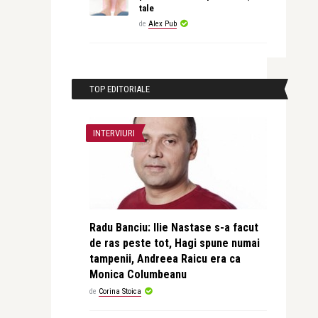
tale
de
Alex Pub
TOP EDITORIALE
INTERVIURI
Radu Banciu: Ilie Nastase s-a facut
de ras peste tot, Hagi spune numai
tampenii, Andreea Raicu era ca
Monica Columbeanu
de
Corina Stoica