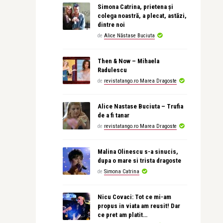
Simona Catrina, prietena și
colega noastră, a plecat, astăzi,
dintre noi
de
Alice Năstase Buciuta
Then & Now – Mihaela
Radulescu
de
revistatango.ro Marea Dragoste
Alice Nastase Buciuta – Trufia
de a fi tanar
de
revistatango.ro Marea Dragoste
Malina Olinescu s-a sinucis,
dupa o mare si trista dragoste
de
Simona Catrina
Nicu Covaci: Tot ce mi-am
propus in viata am reusit! Dar
ce pret am platit…