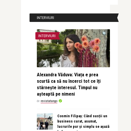
INTERVIURI
INTERVIURI
Alexandra Văduva: Viața e prea
scurtă ca să nu încerci tot ce îți
stârnește interesul. Timpul nu
așteaptă pe nimeni
de
revistatango
Cosmin Filipaș: Când susții un
business curat, asumat,
lucrurile pur și simplu se așază