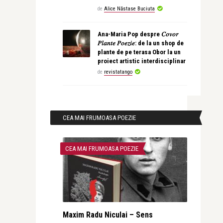
de
Alice Năstase Buciuta
Ana-Maria Pop despre 𝐶𝑜𝑣𝑜𝑟
𝑃𝑙𝑎𝑛𝑡𝑒 𝑃𝑜𝑒𝑧𝑖𝑒: de la un shop de
plante de pe terasa Obor la un
proiect artistic interdisciplinar
de
revistatango
CEA MAI FRUMOASA POEZIE
CEA MAI FRUMOASA POEZIE
Maxim Radu Niculai – Sens