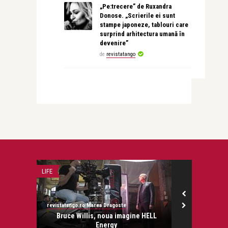
„Pe:trecere” de Ruxandra
Donose. „Scrierile ei sunt
stampe japoneze, tablouri care
surprind arhitectura umană în
devenire”
de
revistatango
LIFE
ADVERT
revistatango.ro Marea Dragoste
Alex Pub
Moore,
Bruce Willis, noua imagine HELL
Plaje mai pu
are
Energy
unde