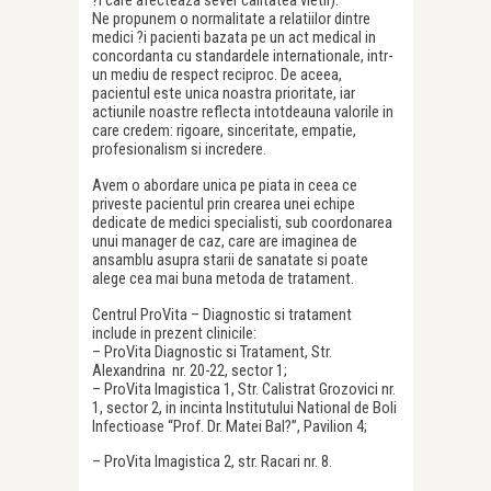
?i care afecteaza sever calitatea vietii).
Ne propunem o normalitate a relatiilor dintre
medici ?i pacienti bazata pe un act medical in
concordanta cu standardele internationale, intr-
un mediu de respect reciproc. De aceea,
pacientul este unica noastra prioritate, iar
actiunile noastre reflecta intotdeauna valorile in
care credem: rigoare, sinceritate, empatie,
profesionalism si incredere.
Avem o abordare unica pe piata in ceea ce
priveste pacientul prin crearea unei echipe
dedicate de medici specialisti, sub coordonarea
unui manager de caz, care are imaginea de
ansamblu asupra starii de sanatate si poate
alege cea mai buna metoda de tratament.
Centrul ProVita – Diagnostic si tratament
include in prezent clinicile:
– ProVita Diagnostic si Tratament, Str.
Alexandrina nr. 20-22, sector 1;
– ProVita Imagistica 1, Str. Calistrat Grozovici nr.
1, sector 2, in incinta Institutului National de Boli
Infectioase “Prof. Dr. Matei Bal?”, Pavilion 4;
– ProVita Imagistica 2, str. R
a
cari nr. 8.