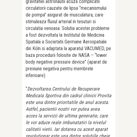
gravitatiei astronautii acuza complicatii
circulatorii cauzate de lipsa “mecanismului
de pompa” asigurat de musculatura, care
stimuleaza fluxul arterial in tesuturi si
circulatia venoasa. Solutia acestei probleme
a fost dezvoltata la Institutul de Medicina
Spatiala a Societatii Germane Aerospatiale
din Köln si adaptata la aparatul VACUMED, pe
baza procedurii folosite de NASA – “lower
body negative pressure device” (aparat de
presiune negativa pentru membrele
inferioare).
“
Dezvoltarea Centrului de Recuperare
Medicala Sportiva din cadrul clinicii Provita
este una dintre prioritatile de anul acesta.
Astfel, pacientii nostri vor putea avea
acces la servicii de ultima generatie, care
le vor aduce reale imbunatatiri la nivelul
calitatii vietii. Iar dotarea cu acest aparat
revolutionar este una dintre solutiile cheie