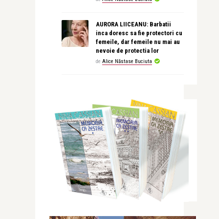
AURORA LIICEANU: Barbatii
inca doresc sa fie protectori cu
femeile, dar femeile nu mai au
nevoie de protectia lor
de
Alice Năstase Buciuta