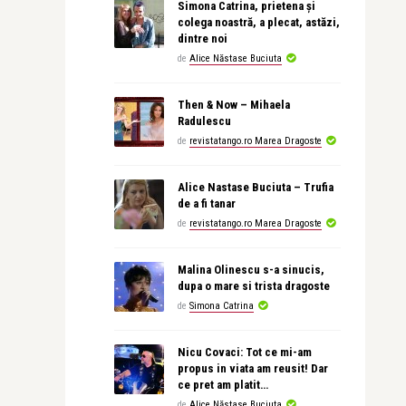
Simona Catrina, prietena și
colega noastră, a plecat, astăzi,
dintre noi
de
Alice Năstase Buciuta
Then & Now – Mihaela
Radulescu
de
revistatango.ro Marea Dragoste
Alice Nastase Buciuta – Trufia
de a fi tanar
de
revistatango.ro Marea Dragoste
Malina Olinescu s-a sinucis,
dupa o mare si trista dragoste
de
Simona Catrina
Nicu Covaci: Tot ce mi-am
propus in viata am reusit! Dar
ce pret am platit…
de
Alice Năstase Buciuta