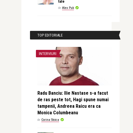
tale
de
Alex Pub
TOP EDITORIALE
INTERVIURI
Radu Banciu: Ilie Nastase s-a facut
de ras peste tot, Hagi spune numai
tampenii, Andreea Raicu era ca
Monica Columbeanu
de
Corina Stoica