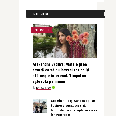
INTERVIURI
INTERVIURI
Alexandra Văduva: Viața e prea
scurtă ca să nu încerci tot ce îți
stârnește interesul. Timpul nu
așteaptă pe nimeni
de
revistatango
Cosmin Filipaș: Când susții un
business curat, asumat,
lucrurile pur și simplu se așază
în favoarea ta