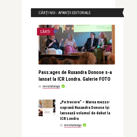
CĂRȚI NOI - APARIȚII EDITORIALE
CĂRȚI
Pass:ages de Ruxandra Donose s-a
lansat la ICR Londra. Galerie FOTO
de
revistatango
„Pe:trecere” – Marea mezzo-
soprană Ruxandra Donose își
lansează volumul de debut la
ICR Londra
de
revistatango