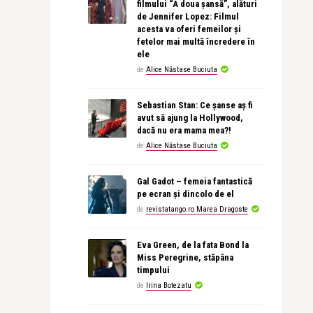
filmului “A doua șansă”, alături
de Jennifer Lopez: Filmul
acesta va oferi femeilor și
fetelor mai multă încredere în
ele
de
Alice Năstase Buciuta
Sebastian Stan: Ce șanse aș fi
avut să ajung la Hollywood,
dacă nu era mama mea?!
de
Alice Năstase Buciuta
Gal Gadot – femeia fantastică
pe ecran și dincolo de el
de
revistatango.ro Marea Dragoste
Eva Green, de la fata Bond la
Miss Peregrine, stăpâna
timpului
de
Irina Botezatu