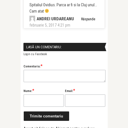
Spitaliul Ovidius. Parca ar fi si la Cluj unul…
Cam atat
ANDREI URDAREANU
Răspunde
februarie 5, 2017 4:21 pm
LASĂ UN COMENTARIU:
Login cu Facebook
*
Comentariu:
*
*
Nume:
Email: