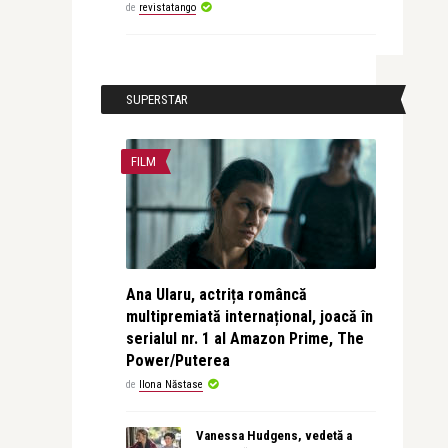
de
revistatango
SUPERSTAR
FILM
Ana Ularu, actrița româncă
multipremiată internațional, joacă în
serialul nr. 1 al Amazon Prime, The
Power/Puterea
de
Ilona Năstase
Vanessa Hudgens, vedetă a