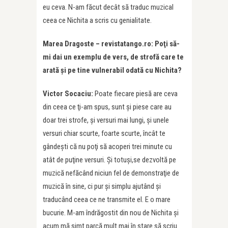
eu ceva. N-am făcut decât să traduc muzical
ceea ce Nichita a scris cu genialitate.
Marea Dragoste – revistatango.ro: Poţi să-
mi dai un exemplu de vers, de strofă care te
arată şi pe tine vulnerabil odată cu Nichita?
Victor Socaciu:
Poate fiecare piesă are ceva
din ceea ce ţi-am spus, sunt și piese care au
doar trei strofe, şi versuri mai lungi, şi unele
versuri chiar scurte, foarte scurte, încât te
gândeşti că nu poţi să acoperi trei minute cu
atât de puţine versuri. Şi totuși,se dezvoltă pe
muzică nefăcând niciun fel de demonstraţie de
muzică în sine, ci pur şi simplu ajutând şi
traducând ceea ce ne transmite el. E o mare
bucurie. M-am îndrăgostit din nou de Nichita şi
acum mă simt parcă mult mai în stare să scriu