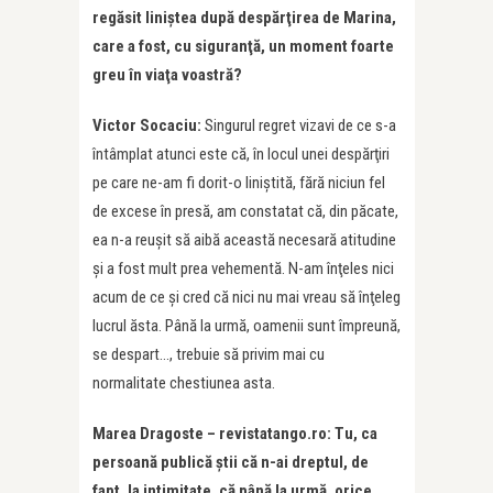
regăsit liniştea după despărţirea de Marina,
care a fost, cu siguranţă, un moment foarte
greu
în
viaţa voastră?
Victor Socaciu:
Singurul regret vizavi de ce s-a
întâmplat atunci este că, în locul unei despărţiri
pe care ne-am fi dorit-o liniştită, fără niciun fel
de excese în presă, am constatat că, din păcate,
ea n-a reuşit să aibă această necesară atitudine
şi a fost mult prea vehementă. N-am înţeles nici
acum de ce şi cred că nici nu mai vreau să înţeleg
lucrul ăsta. Până la urmă, oamenii sunt împreună,
se despart…, trebuie să privim mai cu
normalitate chestiunea asta.
Marea Dragoste – revistatango.ro: Tu, ca
persoană publică ştii că n-ai dreptul, de
fapt, la intimitate, că până la urmă, orice