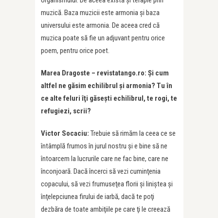
muzică. Baza muzicii este armonia şi baza
universului este armonia. De aceea cred că
muzica poate să fie un adjuvant pentru orice
poem, pentru orice poet.
Marea Dragoste – revistatango.ro: Şi cum
altfel ne găsim echilibrul şi armonia? Tu în
ce alte feluri îţi găseşti echilibrul, te rogi, te
refugiezi, scrii?
Victor Socaciu:
Trebuie să rimăm la ceea ce se
întâmplă frumos în jurul nostru şi e bine să ne
întoarcem la lucrurile care ne fac bine, care ne
înconjoară. Dacă încerci să vezi cuminţenia
copacului, să vezi frumuseţea florii şi liniştea şi
înţelepciunea firului de iarbă, dacă te poţi
dezbăra de toate ambiţiile pe care ţi le creează