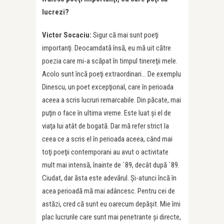
lucrezi
?
Victor Socaciu:
Sigur că mai sunt poeţi
importanţi. Deocamdată însă, eu mă uit către
poezia care mi-a scăpat în timpul tinereţii mele.
Acolo sunt încă poeţi extraordinari… De exemplu
Dinescu, un poet excepţional, care în perioada
aceea a scris lucruri remarcabile. Din păcate, mai
puţin o face în ultima vreme. Este luat şi el de
viaţa lui atât de bogată. Dar mă refer strict la
ceea ce a scris el în perioada aceea, când mai
toţi poeţii contemporani au avut o activitate
mult mai intensă, înainte de `89, decât după `89.
Ciudat, dar ăsta este adevărul. Şi-atunci încă în
acea perioadă mă mai adâncesc. Pentru cei de
astăzi, cred că sunt eu oarecum depăşit. Mie îmi
plac lucrurile care sunt mai penetrante şi directe,