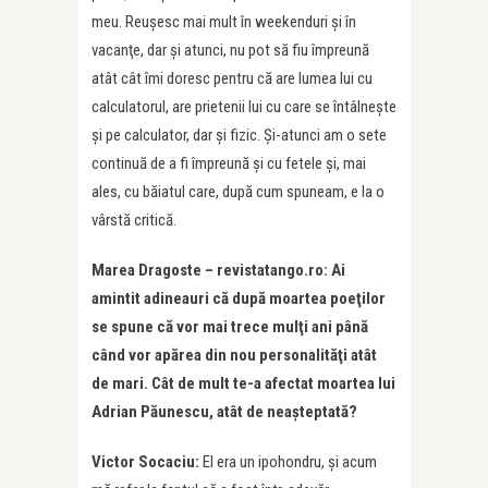
meu. Reuşesc mai mult în weekenduri şi în
vacanţe, dar şi atunci, nu pot să fiu împreună
atât cât îmi doresc pentru că are lumea lui cu
calculatorul, are prietenii lui cu care se întâlneşte
şi pe calculator, dar şi fizic. Şi-atunci am o sete
continuă de a fi împreună şi cu fetele şi, mai
ales, cu băiatul care, după cum spuneam, e la o
vârstă critică.
Marea Dragoste – revistatango.ro: Ai
amintit adineauri că după moartea poe
ţ
ilor
se spune că vor mai trece mul
ţ
i ani până
când vor apărea din nou personalităţi atât
de mari. Cât de mult te-a afectat moartea lui
Adrian Păunescu, atât de neaşteptată?
Victor Socaciu:
El era un ipohondru, și acum