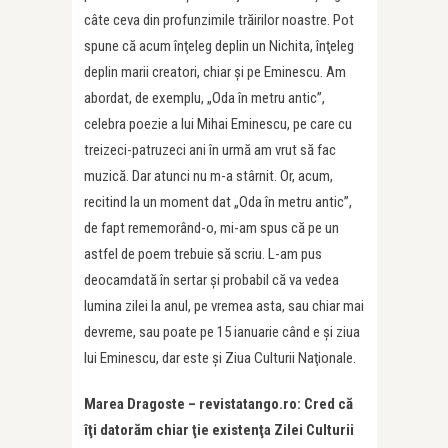
câte ceva din profunzimile trăirilor noastre. Pot
spune că acum înţeleg deplin un Nichita, înţeleg
deplin marii creatori, chiar şi pe Eminescu. Am
abordat, de exemplu, „Oda în metru antic”,
celebra poezie a lui Mihai Eminescu, pe care cu
treizeci-patruzeci ani în urmă am vrut să fac
muzică. Dar atunci nu m-a stârnit. Or, acum,
recitind la un moment dat „Oda în metru antic”,
de fapt rememorând-o, mi-am spus că pe un
astfel de poem trebuie să scriu. L-am pus
deocamdată în sertar şi probabil că va vedea
lumina zilei la anul, pe vremea asta, sau chiar mai
devreme, sau poate pe 15 ianuarie când e şi ziua
lui Eminescu, dar este şi Ziua Culturii Naţionale.
Marea Dragoste – revistatango.ro: Cred că
î
ţ
i datorăm chiar
ţ
ie existen
ţ
a Zilei Culturii