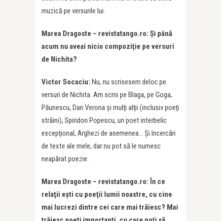
muzică pe versurile lui.
Marea Dragoste – revistatango.ro: Şi până
acum nu aveai nicio compoziţie pe versuri
de Nichita?
Victor Socaciu:
Nu, nu scrisesem deloc pe
versuri de Nichita. Am scris pe Blaga, pe Goga,
Păunescu, Dan Verona şi mulţi alţii (inclusiv poeţi
străini), Spiridon Popescu, un poet interbelic
excepţional, Arghezi de asemenea… Și încercări
de texte ale mele, dar nu pot să le numesc
neapărat poezie.
Marea Dragoste – revistatango.ro: În ce
relaţii e
ș
ti cu poeţii lumii noastre, cu cine
mai lucrezi dintre cei care mai trăiesc? Mai
tr
ăiesc poeţi importanţi, cu care poţi să