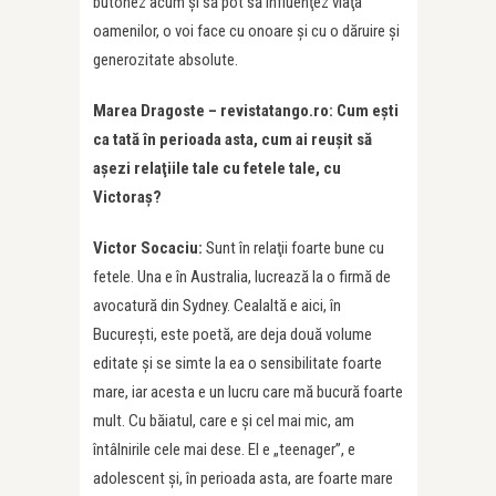
butonez acum şi să pot să influenţez viaţa
oamenilor, o voi face cu onoare şi cu o dăruire şi
generozitate absolute.
Marea Dragoste – revistatango.ro: Cum eşti
ca tată în perioada asta, cum ai reuşit să
aşezi relaţiile tale cu fetele tale, cu
Victoraş?
Victor Socaciu:
Sunt în relaţii foarte bune cu
fetele. Una e în Australia, lucrează la o firmă de
avocatură din Sydney. Cealaltă e aici, în
Bucureşti, este poetă, are deja două volume
editate şi se simte la ea o sensibilitate foarte
mare, iar acesta e un lucru care mă bucură foarte
mult. Cu băiatul, care e şi cel mai mic, am
întâlnirile cele mai dese. El e „teenager”, e
adolescent şi, în perioada asta, are foarte mare