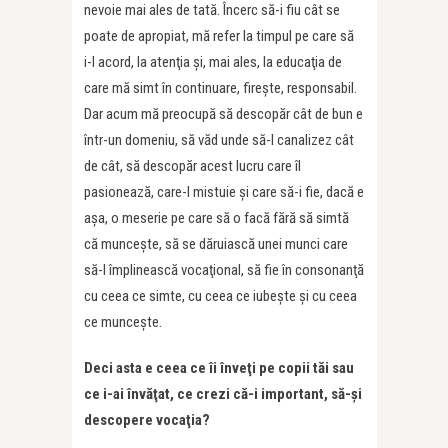
nevoie mai ales de tată. Încerc să-i fiu cât se
poate de apropiat, mă refer la timpul pe care să
i-l acord, la atenţia şi, mai ales, la educaţia de
care mă simt în continuare, fireşte, responsabil.
Dar acum mă preocupă să descopăr cât de bun e
într-un domeniu, să văd unde să-l canalizez cât
de cât, să descopăr acest lucru care îl
pasionează, care-l mistuie şi care să-i fie, dacă e
aşa, o meserie pe care să o facă fără să simtă
că munceşte, să se dăruiască unei munci care
să-l împlinească vocaţional, să fie în consonanţă
cu ceea ce simte, cu ceea ce iubeşte şi cu ceea
ce munceşte.
Deci asta e ceea ce îi înveţi pe copii tăi sau
ce i-ai învăţat, ce crezi că-i important, să-
ș
i
descopere voca
ţ
ia
?