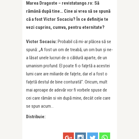
Marea Dragoste – revistatango.ro: Să
rămână după tine… Cine ai vrea să se spună
că a fost Victor Socaciu
?
În ce definiţie te
vezi cuprins, cumva, pentru eternitate?
Victor Socaciu:
Probabil că mi-ar plăcea să se
spună: „A fost un om de treabă, un om bun şi ne-
a lăsat unele lucruri de o căldură aparte, de un
umanism profund. El poate fi o faţetă a acestei
lumi care are miliarde de faţete, dar el a fost o
faţetă destul de bine conturată”. Oricum, mult
mai aproape de adevăr vor fi vorbele spuse de
cei care rămân si vin după mine, decât cele care
se spun acum…
Distribuie: