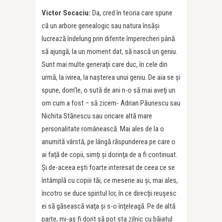
Victor Socaciu:
Da, cred în teoria care spune
că un arbore genealogic sau natura însăși
lucrează îndelung prin diferite împerecheri până
să ajungă, la un moment dat, să nască un geniu.
Sunt mai multe generaţii care duc, în cele din
urmă, la ivirea, la naşterea unui geniu. De aia se şi
spune, dom’le, o sută de ani n-o să mai aveţi un
om cum a fost – să zicem- Adrian Păunescu sau
Nichita Stănescu sau oricare altă mare
personalitate românească. Mai ales de la o
anumită vârstă, pe lângă răspunderea pe care o
ai faţă de copii, simţi şi dorinţa de a fi continuat.
Şi de-aceea eşti foarte interesat de ceea ce se
întâmplă cu copiii tăi, ce meserie au şi, mai ales,
încotro se duce spiritul lor, în ce direcţii reuşesc
ei să găsească viaţa și s-o înţeleagă. Pe de altă
parte, mi-aş fi dorit să pot sta zilnic cu băiatul