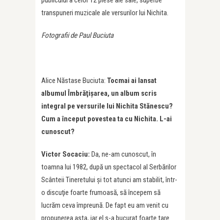
transpuneri muzicale ale versurilor lui Nichita.
Fotografii de Paul Buciuta
Alice Năstase Buciuta:
Tocmai ai lansat
albumul Îmbră
ţ
i
ș
area, un album scris
integral pe versurile lui Nichita Stănescu?
Cum a început povestea ta cu Nichita. L-ai
cunoscut?
Victor Socaciu:
Da, ne-am cunoscut, în
toamna lui 1982, după un spectacol al Serbărilor
Scânteii Tineretului și tot atunci am stabilit, într-
o discuţie foarte frumoasă, să începem să
lucrăm ceva împreună. De fapt eu am venit cu
propunerea asta, iar el s-a bucurat foarte tare.