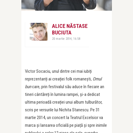
ALICE NĂSTASE
BUCIUTA
20 martie 2014, 16:58
Victor Socaciu, unul dintre cei mai iubiți
reprezentanți ai creației folk romanești,
Omul
bun
care, prin festivalul său aduce în fiecare an
tineri cântăreți în lumina rampei, și-a dedicat
ultima perioadă creației unui album tulburător,
scris pe versurile lui Nichita Stanescu. Pe 31
martie 2014, un concert la Teatrul Excelsior va
marca și lansarea oficială pe piață și spre inimile
publicului a celor 12 piese ale sale, superbe