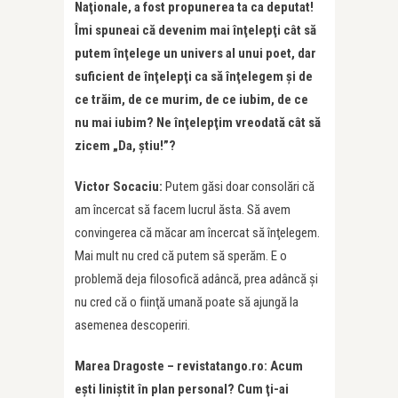
Na
ţ
ionale, a fost propunerea ta ca deputat!
Îmi spuneai că
devenim mai înţelepţi cât să
putem înţelege un univers al unui poet, dar
suficient de înţelepţi ca să înţelegem şi de
ce trăim, de ce murim, de ce iubim, de ce
nu mai iubim? Ne înţelepţim vreodată cât să
zicem „Da, ştiu!”
?
Victor Socaciu:
Putem găsi doar consolări că
am încercat să facem lucrul ăsta. Să avem
convingerea că măcar am încercat să înţelegem.
Mai mult nu cred că putem să sperăm. E o
problemă deja filosofică adâncă, prea adâncă şi
nu cred că o fiinţă umană poate să ajungă la
asemenea descoperiri.
Marea Dragoste – revistatango.ro: Acum
eşti liniştit în plan personal
? Cum ţi-ai