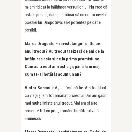
m-am ridicat la înălţimea versurilor lui. Nu cred că
asta e posibil, dar sper măcar să nu cobor nivelul
poeziei lui. Dimpotrivă, să-l potenţez pe cât e
posibil.
Marea Dragoste – revistatango.ro: De ce
anul trecut
? Au trecut treizeci
de ani de la
întâlnirea asta şi de la prima promisiune.
Cum au trecut anii ăştia şi, până la urmă,
cum te-ai hotărât acum un an
?
Victor Socaciu:
Aşa a fost să fie. Am fost luat
cu viaţa şi am tot amânat proiectul. Dar am găsit
mai multă linişte anul trecut. Mai am şi alte
proiecte tot cu poeţi români. Următorul va fi
Eminescu.
Marea Dragoste – revistatango.ro: Ce fel de