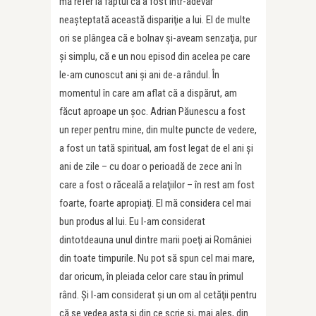
mă refer la faptul că a fost într-adevăr
neaşteptată această dispariţie a lui. El de multe
ori se plângea că e bolnav şi-aveam senzaţia, pur
şi simplu, că e un nou episod din acelea pe care
le-am cunoscut ani şi ani de-a rândul. În
momentul în care am aflat că a dispărut, am
făcut aproape un şoc. Adrian Păunescu a fost
un reper pentru mine, din multe puncte de vedere,
a fost un tată spiritual, am fost legat de el ani şi
ani de zile – cu doar o perioadă de zece ani în
care a fost o răceală a relaţiilor – în rest am fost
foarte, foarte apropiaţi. El mă considera cel mai
bun produs al lui. Eu l-am considerat
dintotdeauna unul dintre marii poeţi ai României
din toate timpurile. Nu pot să spun cel mai mare,
dar oricum, în pleiada celor care stau în primul
rând. Și l-am considerat şi un om al cetăţii pentru
că se vedea asta şi din ce scrie şi, mai ales, din