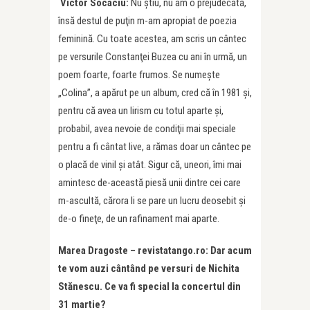
Victor Socaciu:
Nu ştiu, nu am o prejudecată,
însă destul de puţin m-am apropiat de poezia
feminină. Cu toate acestea, am scris un cântec
pe versurile Constanţei Buzea cu ani în urmă, un
poem foarte, foarte frumos. Se numeşte
„Colina”, a apărut pe un album, cred că în 1981 şi,
pentru că avea un lirism cu totul aparte şi,
probabil, avea nevoie de condiţii mai speciale
pentru a fi cântat live, a rămas doar un cântec pe
o placă de vinil şi atât. Sigur că, uneori, îmi mai
amintesc de-această piesă unii dintre cei care
m-ascultă, cărora li se pare un lucru deosebit şi
de-o fineţe, de un rafinament mai aparte.
Marea Dragoste – revistatango.ro: Dar acum
te vom auzi cântând pe versuri de Nichita
Stănescu. Ce va fi special la concertul din
31 martie
?