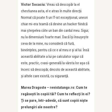
Victor Socaciu:
Vreau să descopăr la el
chestiunea asta, el e atras în multe direcţii.
Normal că poate fi un IT-ist excepţional, uneori
chiar mi-era teamă că devine un hacker fiindcă
mai şterpelea câte un ban din cardul meu. Sigur,
nu la dimensiuni foarte mari. Dacă îşi însuşeşte
ceva de la mine, nu consideră că fură,
bineînţeles, pentru că ce e al meu e şi al lui. Însă
această abilitate a lui pe calculator sigur că
este, practic, cvasi-generală la vârsta lor aşa că
încerc să descopăr, dincolo de această abilitate,
şi altele care există, cu siguranţă.
Marea Dragoste – revistatango.ro: Cum te
regăseşti în copiii tăi
?
Cum te reflecţi în ei
?
Ţi se pare, într-adevăr, că sunt copiii nişte
prelungiri ale noastre?