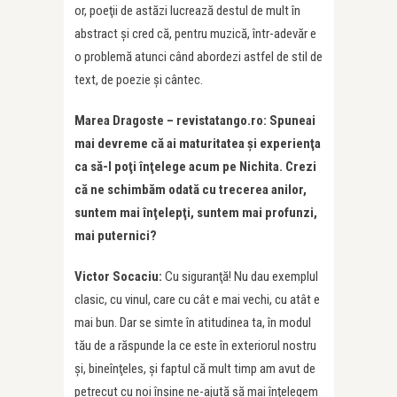
or, poeţii de astăzi lucrează destul de mult în
abstract şi cred că, pentru muzică, într-adevăr e
o problemă atunci când abordezi astfel de stil de
text, de poezie şi cântec.
Marea Dragoste – revistatango.ro: Spuneai
mai devreme că ai maturitatea şi experienţa
ca să-l poţi înţelege acum pe Nichita.
Crezi
că ne schimbăm odată cu trecerea anilor,
suntem mai înţelepţi, suntem mai profunzi,
mai puternici
?
Victor Socaciu:
Cu siguranţă! Nu dau exemplul
clasic, cu vinul, care cu cât e mai vechi, cu atât e
mai bun. Dar se simte în atitudinea ta, în modul
tău de a răspunde la ce este în exteriorul nostru
şi, bineînţeles, şi faptul că mult timp am avut de
petrecut cu noi înşine ne-ajută să mai înţelegem