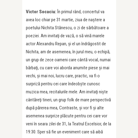
Victor Socaciu:
În primul rând, concertul va
avea loc chiar pe 31 martie, ziua de naştere a
poetului Nichita Stănescu, o zi de sărbătoare a
poeziei. Am invitaţi de vază, o să vină marele
actor Alexandru Repan, şi el un îndrăgostit de
Nichita, am de asemenea, în jurul meu, o echipă,
un grup de zece oameni care cântă vocal, numai
bărbaţi, cu care voi aborda anumite piese şi mai
vechi, şi mai noi, lucru care, practic, va fi o
surpriză pentru cei care îndeobşte cunosc
muzica mea, recitalurile mele. Am invitaţi nişte
cântăreţi tineri, un grup folk de mare perspectivă
după părerea mea, Contraste, şi vor fi și alte
asemenea surprize plăcute pentru cei care vor
veni în seara zilei de 31, la Teatrul Excelsior, de la
19:30. Sper să fie un eveniment care să aibă