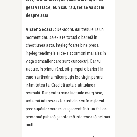
gest vei face, bun sau rău, tot se va scrie
despre asta.
Victor Socaciu:
De-acord, dar trebuie, la un
moment dat, să existe totuşi o barieră în
chestiunea asta. Înţeleg foarte bine presa,
înţeleg tendinţele ei de-a scormoni mai ales în
viaţa oamenilor care sunt cunoscuţi. Dar tu
trebuie, în primul rând, să-ţi impui o barieră în
care să rămână măcar puţin loc virgin pentru
intimitatea ta. Cred că asta e atitudinea
normală. Dar pentru mine lucrurile merg bine,
asta mă interesează, sunt din nou în mijlocul
preocupărilor care m-au şi creat, într-un fel, ca
persoană publică şi asta mă interesează cel mai
mult.