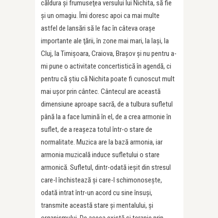
căldura şi frumuseţea versului lui Nichita, să fie
şi un omagiu. Îmi doresc apoi ca mai multe
astfel de lansări să le fac în câteva oraşe
importante ale ţării, în zone mai mari, la Iaşi, la
Cluj, la Timişoara, Craiova, Braşov şi nu pentru a-
mi pune o activitate concertistică în agendă, ci
pentru că știu că Nichita poate fi cunoscut mult
mai uşor prin cântec. Cântecul are această
dimensiune aproape sacră, de a tulbura sufletul
până la a face lumină în el, de a crea armonie în
suflet, de a reaşeza totul într-o stare de
normalitate. Muzica are la bază armonia, iar
armonia muzicală induce sufletului o stare
armonică. Sufletul, dintr-odată ieşit din stresul
care-l închistează şi care-l schimonoseşte,
odată intrat într-un acord cu sine însuşi,
transmite această stare şi mentalului, şi
organismului. De aceea există şi terapie prin