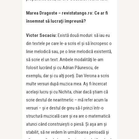
Marea Dragoste – revistatango.ro: Ce ar fi
însemnat să lucra
ţ
i împreună?
Victor Socaciu:
Există două moduri: să iau eu
din textele pe care le-a scris el şi să încropesc o
linie melodică sau, pe o linie melodică existentă,
să scrie el un text. Ambele modalităţi le-am
folosit lucrând şi cu Adrian Păunescu, de
exemplu, dar şi cu alţi poeţi. Dan Verona a scris
multe versuri după muzica mea. Aș fi încercat
acelaşi lucru şi cu Nichita, chiar dacă știam că
scrie destul de nearitmetic – mă refer acum la
versuri – şi e destul de greu să-l prinzi într-o
structură muzicală care şi ea are o matematică
atunci când construieşti o piesă. Și așa am și
stabilit, să ne vedem în următoarea perioadă și