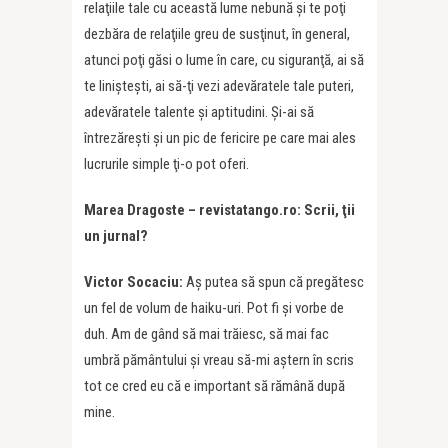
relaţiile tale cu această lume nebună şi te poţi
dezbăra de relaţiile greu de susţinut, în general,
atunci poţi găsi o lume în care, cu siguranţă, ai să
te linişteşti, ai să-ţi vezi adevăratele tale puteri,
adevăratele talente și aptitudini. Și-ai să
întrezărești şi un pic de fericire pe care mai ales
lucrurile simple ţi-o pot oferi.
Marea Dragoste – revistatango.ro: Scrii,
ţii
un jurnal
?
Victor Socaciu:
Aş putea să spun că pregătesc
un fel de volum de haiku-uri. Pot fi şi vorbe de
duh. Am de gând să mai trăiesc, să mai fac
umbră pământului şi vreau să-mi aştern în scris
tot ce cred eu că e important să rămână după
mine.