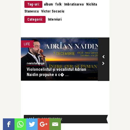
·
·
·
Tag-uri:
album
folk
Imbratisarea
Nichita
·
Stanescu
Victor Socaciu
Categorii:
Interviuri
LIFE
CEA MAI FRUMOASA POE
revistatango
revistatango
Violoncelistul și vocalistul Adrian
Nichita Stănescu –
Naidin propune o c� ...
poeme sau alte învăț 
LASĂ UN COMENTARIU:
Login cu Facebook