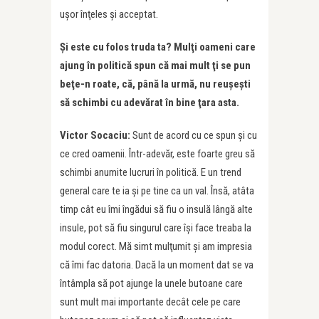
uşor înţeles şi acceptat.
Şi este cu folos truda ta? Mulţi oameni care
ajung în politică spun că mai mult
ţ
i se pun
beţe-n roate, că, până la urmă, nu reuşeşti
să schimbi cu adevărat în bine ţara asta.
Victor Socaciu:
Sunt de acord cu ce spun şi cu
ce cred oamenii. Într-adevăr, este foarte greu să
schimbi anumite lucruri în politică. E un trend
general care te ia şi pe tine ca un val. Însă, atâta
timp cât eu îmi îngădui să fiu o insulă lângă alte
insule, pot să fiu singurul care îşi face treaba la
modul corect. Mă simt mulţumit şi am impresia
că îmi fac datoria. Dacă la un moment dat se va
întâmpla să pot ajunge la unele butoane care
sunt mult mai importante decât cele pe care