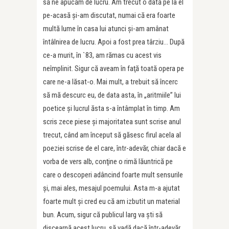
să ne apucăm de lucru. Am trecut o dată pe la el
pe-acasă şi-am discutat, numai că era foarte
multă lume în casa lui atunci şi-am amânat
întâlnirea de lucru. Apoi a fost prea târziu… După
ce-a murit, în `83, am rămas cu acest vis
neîmplinit. Sigur că aveam în faţă toată opera pe
care ne-a lăsat-o. Mai mult, a trebuit să încerc
să mă descurc eu, de data asta, în „aritmiile” lui
poetice şi lucrul ăsta s-a întâmplat în timp. Am
scris zece piese și majoritatea sunt scrise anul
trecut, când am început să găsesc firul acela al
poeziei scrise de el care, într-adevăr, chiar dacă e
vorba de vers alb, conţine o rimă lăuntrică pe
care o descoperi adâncind foarte mult sensurile
şi, mai ales, mesajul poemului. Asta m-a ajutat
foarte mult şi cred eu că am izbutit un material
bun. Acum, sigur că publicul larg va şti să
discearnă acest lucru, să vadă dacă într-adevăr