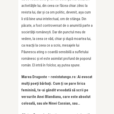
activităţile lui, din ceea ce făcea chiar zilnic la
revista lui, dar și ca om politic, devenit, aşa cum
îi stă bine unui intelectual, om de stânga. Din
păcate, a fost controversat de o anumită parte a
societăţii româneşti. Dar din punctul meu de
vedere, la ceea ce văd, chiar şi după moartea lui,
ca reacţii la ceea ce a scris, mesajele lui
Păunescu ating o coardă sensibilă a sufletului
românesc şi el este asimilat profund de poporul
român. El intră în folclor, aş putea spune.
Marea Dragoste – revistatango.ro: Ai evocat
mul
ţ
i poe
ţ
i bărba
ţ
i. Cum ţi se pare lirica
feminină, te-ai gândit vreodată să scrii pe
versurile Anei Blandiana, care este absolut
colosală, sau ale Ninei Cassian, sau…