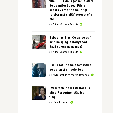
filmului “A doua șansă”, alături
de Jennifer Lopez: Filmul
acesta va oferi femeilor și
fetelor mai multă încredere în
ele
de
Alice Năstase Buciuta
Sebastian Stan: Ce șanse aș fi
avut să ajung la Hollywood,
dacă nu era mama mea?!
de
Alice Năstase Buciuta
Gal Gadot – femeia fantastică
pe ecran și dincolo de el
de
revistatango.ro Marea Dragoste
Eva Green, de la fata Bond la
Miss Peregrine, stăpâna
timpului
de
Irina Botezatu