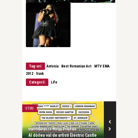
·
·
Tag-uri:
Antonia
Best Romanian Act
MTV EMA
·
2012
Vunk
Categorii:
Life
STIRI
LIFE
revistatango.ro Marea Dragoste
revistatango.ro
nța de
Al doilea val de artisti Electric Castle
Părinții copi