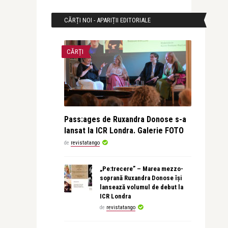
CĂRȚI NOI - APARIȚII EDITORIALE
CĂRȚI
Pass:ages de Ruxandra Donose s-a
lansat la ICR Londra. Galerie FOTO
de
revistatango
„Pe:trecere” – Marea mezzo-
soprană Ruxandra Donose își
lansează volumul de debut la
ICR Londra
de
revistatango