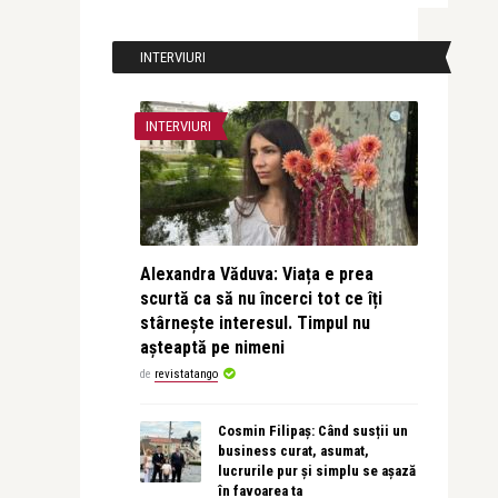
INTERVIURI
INTERVIURI
Alexandra Văduva: Viața e prea
scurtă ca să nu încerci tot ce îți
stârnește interesul. Timpul nu
așteaptă pe nimeni
de
revistatango
Cosmin Filipaș: Când susții un
business curat, asumat,
lucrurile pur și simplu se așază
în favoarea ta