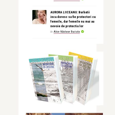
AURORA LIICEANU: Barbatii
inca doresc sa fie protectori cu
femeile, dar femeile nu mai au
nevoie de protectia lor
de
Alice Năstase Buciuta