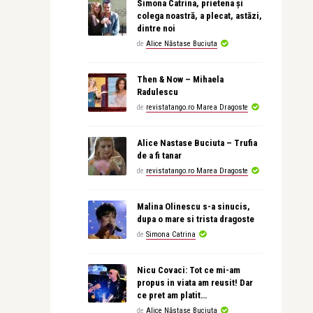
Simona Catrina, prietena și
colega noastră, a plecat, astăzi,
dintre noi
de
Alice Năstase Buciuta
Then & Now – Mihaela
Radulescu
de
revistatango.ro Marea Dragoste
Alice Nastase Buciuta – Trufia
de a fi tanar
de
revistatango.ro Marea Dragoste
Malina Olinescu s-a sinucis,
dupa o mare si trista dragoste
de
Simona Catrina
Nicu Covaci: Tot ce mi-am
propus in viata am reusit! Dar
ce pret am platit…
de
Alice Năstase Buciuta