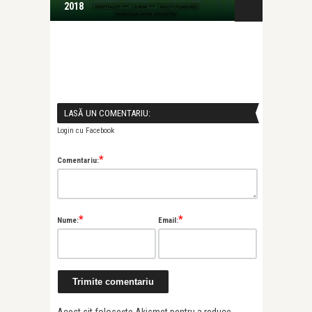
2018
România „lo .
LASĂ UN COMENTARIU:
Login cu Facebook
*
Comentariu:
*
*
Nume:
Email:
Acest sit folosește Akismet pentru a reduce