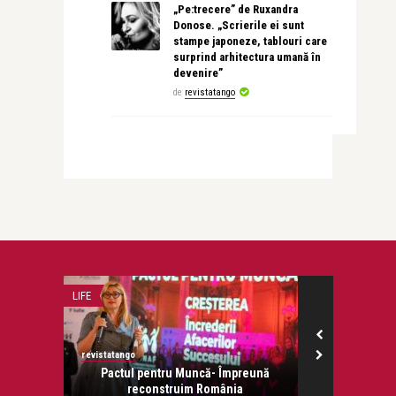
„Pe:trecere” de Ruxandra
Donose. „Scrierile ei sunt
stampe japoneze, tablouri care
surprind arhitectura umană în
devenire”
de
revistatango
LIFE
RECOMANDAREA Z
revistatango
revistatango.ro
onose.
Pactul pentru Muncă- Împreună
Dialoguri
reconstruim România
ascul