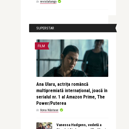
de
revistatango
SUPERSTAR
FILM
Ana Ularu, actrița româncă
multipremiată internațional, joacă în
serialul nr. 1 al Amazon Prime, The
Power/Puterea
de
Ilona Năstase
Vanessa Hudgens, vedetă a