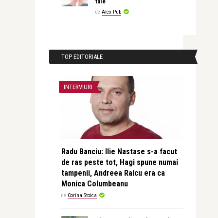
tale
de
Alex Pub
TOP EDITORIALE
INTERVIURI
Radu Banciu: Ilie Nastase s-a facut
de ras peste tot, Hagi spune numai
tampenii, Andreea Raicu era ca
Monica Columbeanu
de
Corina Stoica