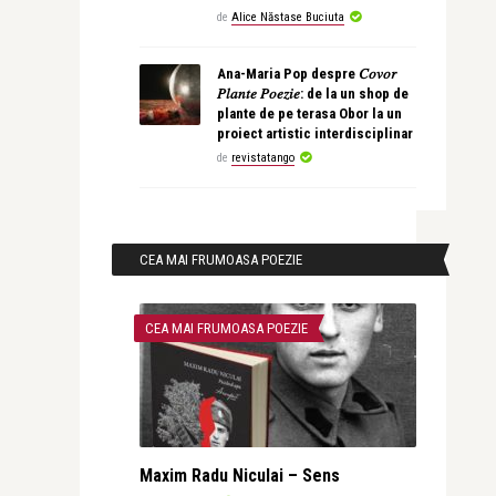
de
Alice Năstase Buciuta
Ana-Maria Pop despre 𝐶𝑜𝑣𝑜𝑟
𝑃𝑙𝑎𝑛𝑡𝑒 𝑃𝑜𝑒𝑧𝑖𝑒: de la un shop de
plante de pe terasa Obor la un
proiect artistic interdisciplinar
de
revistatango
CEA MAI FRUMOASA POEZIE
CEA MAI FRUMOASA POEZIE
Maxim Radu Niculai – Sens