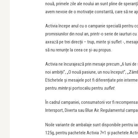
nouă, primele zile ale noului an sunt pline de speranță
avem nevoie de o motivație constantă, care să ne aj
Activia începe anul cu o campanie specială pentru co
promisiunilor din noul an, printr-o serie de iaurturi cu
axează pe trei direcții – trup, minte și suflet -, mesa
să nu renunțe la ceea ce și-au propus.
Activia ne încurajează prin mesaje precum „6 luni de sa
noi ambiții”, „O nouă pasiune, un nou început”, „Zâm
Etichetele și mesajele pot fi diferențiate prin interme
pentru
minte
și portocaliu pentru
suflet
.
În cadrul campaniei, consumatorii vor fi recompensaț
Intersport, Diverta sau Blue Air. Regulamentul campan
Noile variante de ambalaje sunt disponibile pentru ia
125g, pentru pachetele Activia 7+1 și pachetele Activ