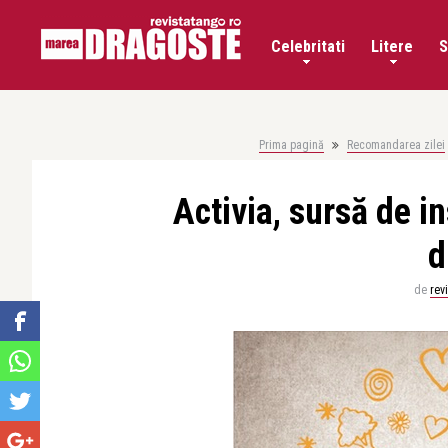
Celebritati
Litere
S
Prima pagină
Recomandarea zilei
Activia, sursă de i
d
de
rev