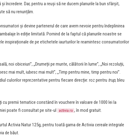
 și încredere. Dar, pentru a reuși să ne ducem planurile la bun sfârșit,
ute să nu renunțăm.
nsumatori și devine partenerul de care avem nevoie pentru îndeplinirea
 ambalaje în ediție limitată. Pornind de la faptul că planurile noastre se
jele inspiraționale de pe etichetele iaurturilor le reamintesc consumatorilor
lă, noi obiceiuri”, „Drumeții pe munte, călătorii în lume”, „Noi rezoluții,
besc mai mult, iubesc mai mult”, „Timp pentru mine, timp pentru noi”.
diul culorilor reprezentative pentru fiecare direcție: roz pentru
trup
, bleu
i cu premii tematice constând în vouchere în valoare de 1000 lei la
iei poate fi consultat pe site-ul
, în mod gratuit.
activia.ro
urtul Activia Natur 125g, pentru toată gama de Activia cereale integrale
ia de băut.