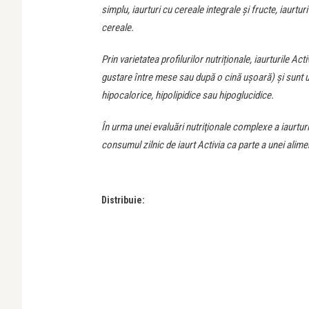
simplu, iaurturi cu cereale integrale și fructe, iaurtu
cereale.
Prin varietatea profilurilor nutriționale, iaurturile 
gustare între mese sau după o cină ușoară) și sunt uș
hipocalorice, hipolipidice sau hipoglucidice.
În urma unei evaluări nutriţionale complexe a iaurtu
consumul zilnic de iaurt Activia ca parte a unei alimen
Distribuie: