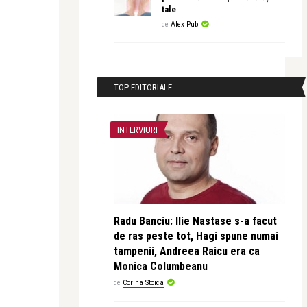
tale
de
Alex Pub
TOP EDITORIALE
INTERVIURI
Radu Banciu: Ilie Nastase s-a facut
de ras peste tot, Hagi spune numai
tampenii, Andreea Raicu era ca
Monica Columbeanu
de
Corina Stoica