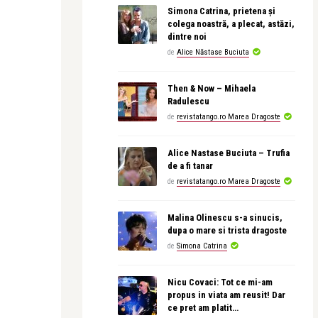
Simona Catrina, prietena și
colega noastră, a plecat, astăzi,
dintre noi
de
Alice Năstase Buciuta
Then & Now – Mihaela
Radulescu
de
revistatango.ro Marea Dragoste
Alice Nastase Buciuta – Trufia
de a fi tanar
de
revistatango.ro Marea Dragoste
Malina Olinescu s-a sinucis,
dupa o mare si trista dragoste
de
Simona Catrina
Nicu Covaci: Tot ce mi-am
propus in viata am reusit! Dar
ce pret am platit…