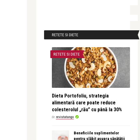
RETETE SI DIETE
RETETE SI DIETE
Dieta Portofoliu, strategia
alimentară care poate reduce
colesterolul „rău” cu până la 30%
de
revistatango
Beneficiile suplimentelor
pentru slăbit asupra sănătății