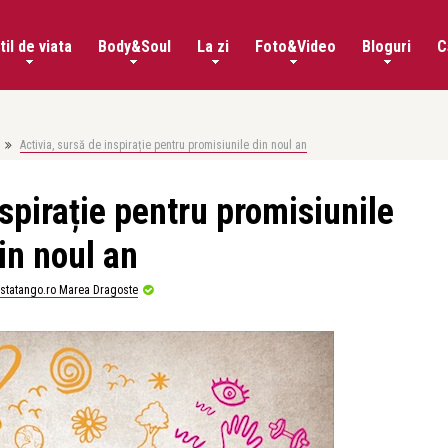
til de viata
Body&Soul
La zi
Foto&Video
Bloguri
C
Activia, sursă de inspirație pentru promisiunile din noul an
nspirație pentru promisiunile
in noul an
istatango.ro Marea Dragoste