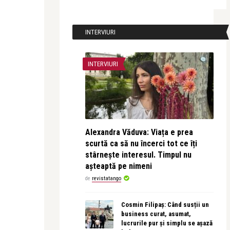
INTERVIURI
INTERVIURI
Alexandra Văduva: Viața e prea
scurtă ca să nu încerci tot ce îți
stârnește interesul. Timpul nu
așteaptă pe nimeni
de
revistatango
Cosmin Filipaș: Când susții un
business curat, asumat,
lucrurile pur și simplu se așază