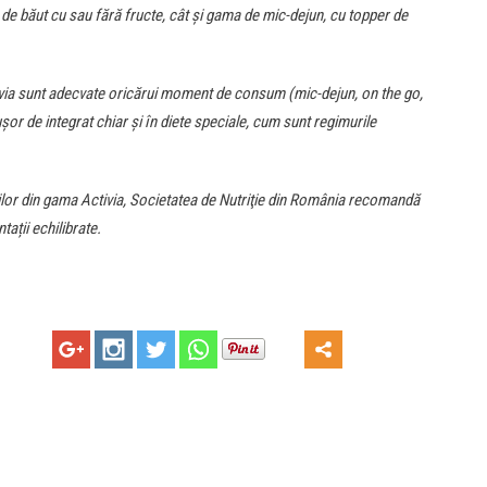
ri de băut cu sau fără fructe, cât și gama de mic-dejun, cu topper de
Activia sunt adecvate oricărui moment de consum (mic-dejun, on the go,
or de integrat chiar și în diete speciale, cum sunt regimurile
rilor din gama Activia, Societatea de Nutriţie din România recomandă
tații echilibrate.