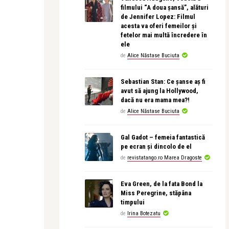
filmului “A doua șansă”, alături
de Jennifer Lopez: Filmul
acesta va oferi femeilor și
fetelor mai multă încredere în
ele
de
Alice Năstase Buciuta
Sebastian Stan: Ce șanse aș fi
avut să ajung la Hollywood,
dacă nu era mama mea?!
de
Alice Năstase Buciuta
Gal Gadot – femeia fantastică
pe ecran și dincolo de el
de
revistatango.ro Marea Dragoste
Eva Green, de la fata Bond la
Miss Peregrine, stăpâna
timpului
de
Irina Botezatu