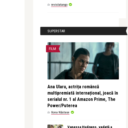
de
revistatango
SUPERSTAR
FILM
Ana Ularu, actrița româncă
multipremiată internațional, joacă în
serialul nr. 1 al Amazon Prime, The
Power/Puterea
de
Ilona Năstase
Vanessa Hudgens, vedetă a