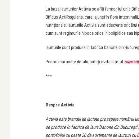
La baza iaurturilor Activia se află fermentul unic Bif
Bifidus ActiRegularis, care, ajunși în flora intestinală,
nutriţionale, iaurturile Activia sunt adecvate oricăru
cum sunt regimurile hipocalorice, hipolipidice sau hi
Iaurturile sunt produse în fabrica Danone din Bucureșt
Pentru mai multe detalii, puteți vizita site-ul
www.acti
***
Despre Activia
Activia este brandul de lactate proaspete numărul unu 
se produce în fabrica de iaurt Danone din București 
portofoliul cu peste 20 de sortimente de iaurturi cu 