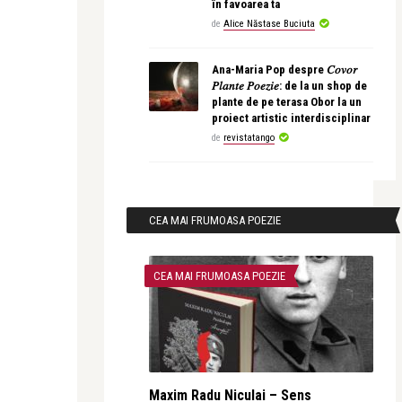
în favoarea ta
de
Alice Năstase Buciuta
Ana-Maria Pop despre 𝐶𝑜𝑣𝑜𝑟
𝑃𝑙𝑎𝑛𝑡𝑒 𝑃𝑜𝑒𝑧𝑖𝑒: de la un shop de
plante de pe terasa Obor la un
proiect artistic interdisciplinar
de
revistatango
CEA MAI FRUMOASA POEZIE
CEA MAI FRUMOASA POEZIE
Maxim Radu Niculai – Sens