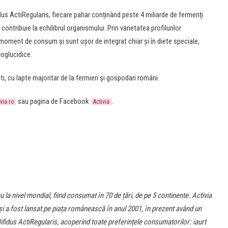
idus ActiRegularis, fiecare pahar conținând peste 4 miliarde de fermenți
 contribuie la echilibrul organismului. Prin varietatea profilurilor
i moment de consum şi sunt uşor de integrat chiar și în diete speciale,
poglucidice.
i, cu lapte majoritar de la fermieri și gospodari români.
sau pagina de Facebook
.
via.ro
Activia
la nivel mondial, fiind consumat în 70 de țări, de pe 5 continente. Activia
și a fost lansat pe piața românească în anul 2001, în prezent având un
Bifidus ActiRegularis, acoperind toate preferințele consumatorilor: iaurt