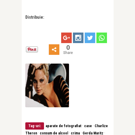
Distribuie:
0
Share
·
·
Tag-uri:
aparate de fotografiat
case
Charlize
·
·
·
·
Theron
consum de alcool
crima
Gerda Maritz