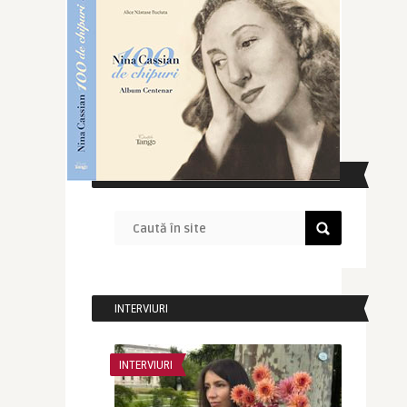
CAUTĂ ÎN SITE
INTERVIURI
INTERVIURI