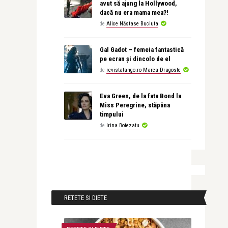
avut să ajung la Hollywood,
dacă nu era mama mea?!
de
Alice Năstase Buciuta
Gal Gadot – femeia fantastică
pe ecran și dincolo de el
de
revistatango.ro Marea Dragoste
Eva Green, de la fata Bond la
Miss Peregrine, stăpâna
timpului
de
Irina Botezatu
RETETE SI DIETE