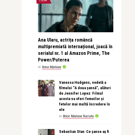
Ana Ularu, actrița româncă
multipremiată internațional, joacă în
serialul nr. 1 al Amazon Prime, The
Power/Puterea
de
Ilona Năstase
Vanessa Hudgens, vedetă a
filmului “A doua șansă”, alături
de Jennifer Lopez: Filmul
acesta va oferi femeilor și
fetelor mai multă încredere în
ele
de
Alice Năstase Buciuta
Sebastian Stan: Ce șanse aș fi