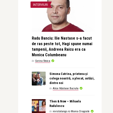
INTERVIURI
Radu Banciu: Ilie Nastase s-a facut
de ras peste tot, Hagi spune numai
tampenii, Andreea Raicu era ca
Monica Columbeanu
de
Corina Stoica
Simona Catrina, prietena și
colega noastră, a plecat, astăzi,
dintre noi
de
Alice Năstase Buciuta
Then & Now – Mihaela
Radulescu
de
revistatango.ro Marea Dragoste