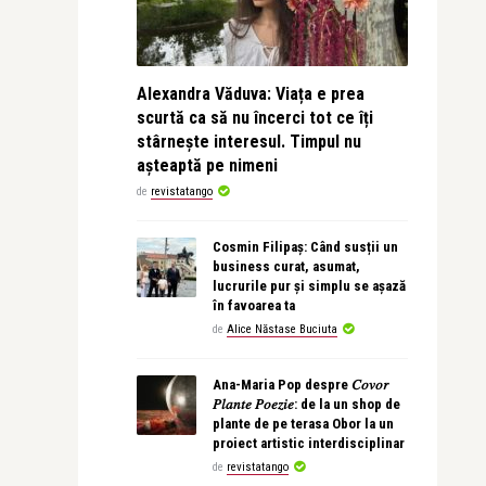
Alexandra Văduva: Viața e prea
scurtă ca să nu încerci tot ce îți
stârnește interesul. Timpul nu
așteaptă pe nimeni
de
revistatango
Cosmin Filipaș: Când susții un
business curat, asumat,
lucrurile pur și simplu se așază
în favoarea ta
de
Alice Năstase Buciuta
Ana-Maria Pop despre 𝐶𝑜𝑣𝑜𝑟
𝑃𝑙𝑎𝑛𝑡𝑒 𝑃𝑜𝑒𝑧𝑖𝑒: de la un shop de
plante de pe terasa Obor la un
proiect artistic interdisciplinar
de
revistatango