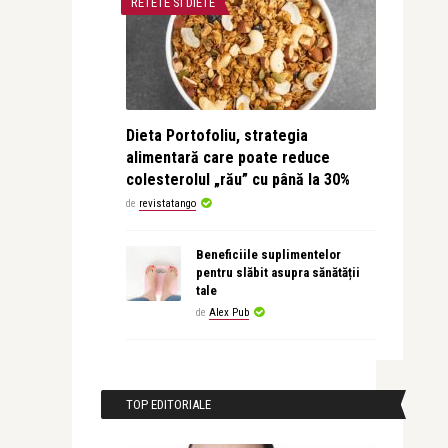
RETETE SI DIETE
Dieta Portofoliu, strategia
alimentară care poate reduce
colesterolul „rău” cu până la 30%
de
revistatango
Beneficiile suplimentelor
pentru slăbit asupra sănătății
tale
de
Alex Pub
TOP EDITORIALE