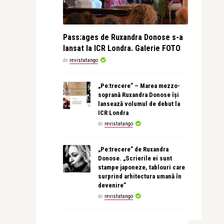
Pass:ages de Ruxandra Donose s-a
lansat la ICR Londra. Galerie FOTO
de
revistatango
„Pe:trecere” – Marea mezzo-
soprană Ruxandra Donose își
lansează volumul de debut la
ICR Londra
de
revistatango
„Pe:trecere” de Ruxandra
Donose. „Scrierile ei sunt
stampe japoneze, tablouri care
surprind arhitectura umană în
devenire”
de
revistatango