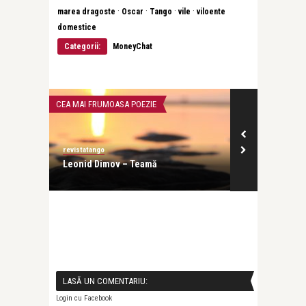
·
·
·
·
marea dragoste
Oscar
Tango
vile
viloente
domestice
Categorii:
MoneyChat
CEA MAI FRUMOASA POEZIE
INTERVIURI
revistatango
revistatango
wood:
Leonid Dimov – Teamă
Evelin-Melin
profesia, dar 
LASĂ UN COMENTARIU:
Login cu Facebook