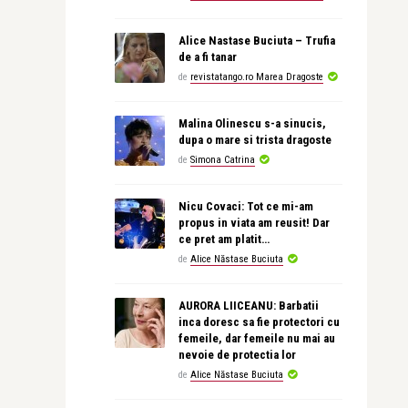
Alice Nastase Buciuta – Trufia
de a fi tanar
de
revistatango.ro Marea Dragoste
Malina Olinescu s-a sinucis,
dupa o mare si trista dragoste
de
Simona Catrina
Nicu Covaci: Tot ce mi-am
propus in viata am reusit! Dar
ce pret am platit…
de
Alice Năstase Buciuta
AURORA LIICEANU: Barbatii
inca doresc sa fie protectori cu
femeile, dar femeile nu mai au
nevoie de protectia lor
de
Alice Năstase Buciuta