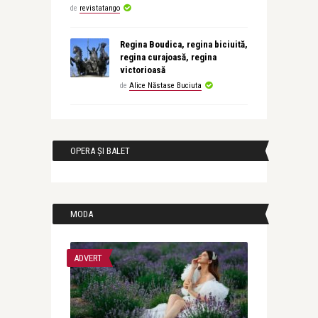
de
revistatango
Regina Boudica, regina biciuită,
regina curajoasă, regina
victorioasă
de
Alice Năstase Buciuta
OPERA ȘI BALET
MODA
ADVERT