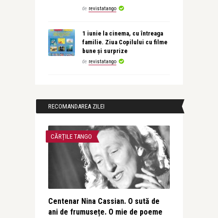
de
revistatango
1 iunie la cinema, cu întreaga
familie. Ziua Copilului cu filme
bune și surprize
de
revistatango
RECOMANDAREA ZILEI
CĂRȚILE TANGO
Centenar Nina Cassian. O sută de
ani de frumusețe. O mie de poeme