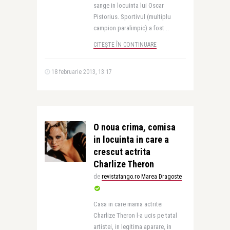
sange in locuinta lui Oscar
Pistorius. Sportivul (multiplu
campion paralimpic) a fost ..
CITEȘTE ÎN CONTINUARE
18 februarie 2013, 13:17
O noua crima, comisa
in locuinta in care a
crescut actrita
Charlize Theron
de
revistatango.ro Marea Dragoste
Casa in care mama actritei
Charlize Theron l-a ucis pe tatal
artistei, in legitima aparare, in