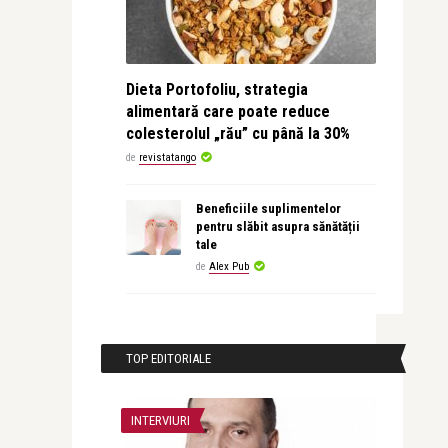
Dieta Portofoliu, strategia
alimentară care poate reduce
colesterolul „rău” cu până la 30%
de
revistatango
Beneficiile suplimentelor
pentru slăbit asupra sănătății
tale
de
Alex Pub
TOP EDITORIALE
INTERVIURI