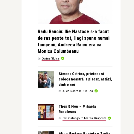
Radu Banciu: Ilie Nastase s-a facut
de ras peste tot, Hagi spune numai
tampenii, Andreea Raicu era ca
Monica Columbeanu
de
Corina Stoica
Simona Catrina, prietena și
colega noastră, a plecat, astăzi,
dintre noi
de
Alice Năstase Buciuta
Then & Now – Mihaela
Radulescu
de
revistatango.ro Marea Dragoste
Alice Nastase Buciuta – Trufia