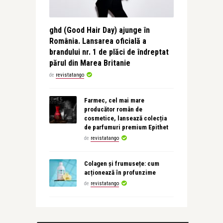
ghd (Good Hair Day) ajunge în
România. Lansarea oficială a
brandului nr. 1 de plăci de îndreptat
părul din Marea Britanie
de
revistatango
Farmec, cel mai mare
producător român de
cosmetice, lansează colecția
de parfumuri premium Epithet
de
revistatango
Colagen și frumusețe: cum
acționează în profunzime
de
revistatango