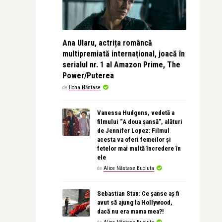
Ana Ularu, actrița româncă
multipremiată internațional, joacă în
serialul nr. 1 al Amazon Prime, The
Power/Puterea
de
Ilona Năstase
Vanessa Hudgens, vedetă a
filmului “A doua șansă”, alături
de Jennifer Lopez: Filmul
acesta va oferi femeilor și
fetelor mai multă încredere în
ele
de
Alice Năstase Buciuta
Sebastian Stan: Ce șanse aș fi
avut să ajung la Hollywood,
dacă nu era mama mea?!