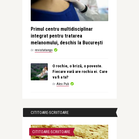
Primul centru multidisciplinar
integrat pentru tratarea
melanomului, deschis la București
de
revistatango
O rochie, o briză, o poveste.
Fiecare vară are rochia ei. Care
va fi a ta?
de
Alex Pub
CITITOARE-SCRIITOARE
CITITOARE-SCRIITOARE