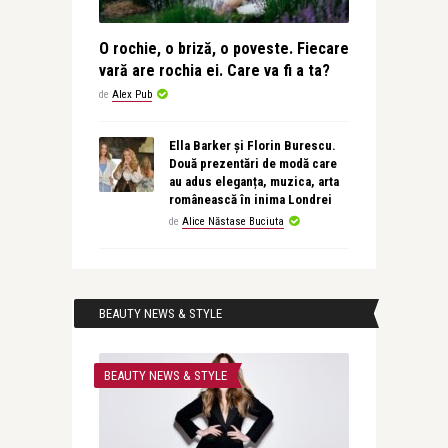
O rochie, o briză, o poveste. Fiecare
vară are rochia ei. Care va fi a ta?
de
Alex Pub
Ella Barker și Florin Burescu.
Două prezentări de modă care
au adus eleganța, muzica, arta
românească în inima Londrei
de
Alice Năstase Buciuta
BEAUTY NEWS & STYLE
BEAUTY NEWS & STYLE