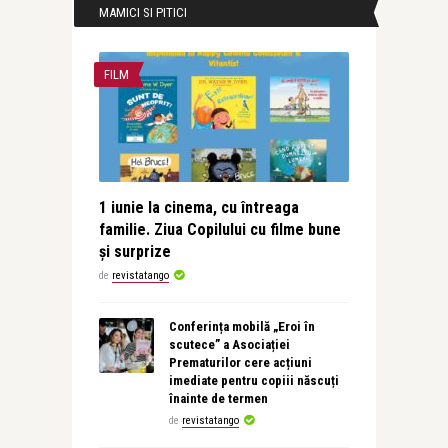
MAMICI SI PITICI
FILM
1 iunie la cinema, cu întreaga
familie. Ziua Copilului cu filme bune
și surprize
de
revistatango
Conferința mobilă „Eroi în
scutece” a Asociației
Prematurilor cere acțiuni
imediate pentru copiii născuți
înainte de termen
de
revistatango