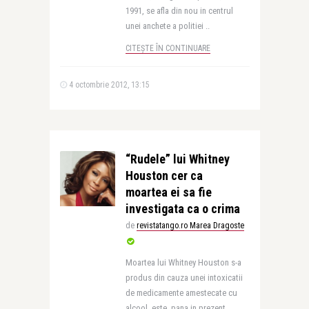
1991, se afla din nou in centrul
unei anchete a politiei ..
CITEȘTE ÎN CONTINUARE
4 octombrie 2012, 13:15
“Rudele” lui Whitney
Houston cer ca
moartea ei sa fie
investigata ca o crima
de
revistatango.ro Marea Dragoste
Moartea lui Whitney Houston s-a
produs din cauza unei intoxicatii
de medicamente amestecate cu
alcool, este, pana in prezent,