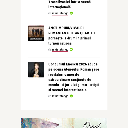
Transilvaniei într-o scenă
internațională
de
revistatango
ANOTIMPURI/VIVALDI
ROMANIAN GUITAR QUARTET
pornește la drum în primul
turneu național
de
revistatango
Concursul Enescu 2026 aduce
pe scena Ateneului Român șase
recitaluri camerale
extraordinare susținute de
membri ai juriului și mari artiști
ai scenei internaționale
de
revistatango