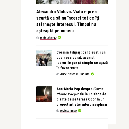
Alexandra Văduva: Viața e prea
scurtă ca să nu încerci tot ce îți
stârnește interesul. Timpul nu
așteaptă pe nimeni
de
revistatango
Cosmin Filipaș: Când susții un
business curat, asumat,
lucrurile pur și simplu se așază
în favoarea ta
de
Alice Năstase Buciuta
Ana-Maria Pop despre 𝐶𝑜𝑣𝑜𝑟
𝑃𝑙𝑎𝑛𝑡𝑒 𝑃𝑜𝑒𝑧𝑖𝑒: de la un shop de
plante de pe terasa Obor la un
proiect artistic interdisciplinar
de
revistatango