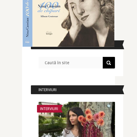
CAUTĂ ÎN SITE
INTERVIURI
INTERVIURI