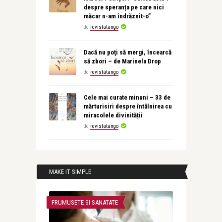
despre speranța pe care nici
măcar n-am îndrăznit-o”
de
revistatango
Dacă nu poţi să mergi, încearcă
să zbori – de Marinela Drop
de
revistatango
Cele mai curate minuni – 33 de
mărturisiri despre întâlnirea cu
miracolele divinității
de
revistatango
MAKE IT SIMPLE
FRUMUSETE SI SANATATE