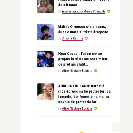
de a fi tanar
de
revistatango.ro Marea Dragoste
Malina Olinescu s-a sinucis,
dupa o mare si trista dragoste
de
Simona Catrina
Nicu Covaci: Tot ce mi-am
propus in viata am reusit! Dar
ce pret am platit…
de
Alice Năstase Buciuta
AURORA LIICEANU: Barbatii
inca doresc sa fie protectori cu
femeile, dar femeile nu mai au
nevoie de protectia lor
de
Alice Năstase Buciuta