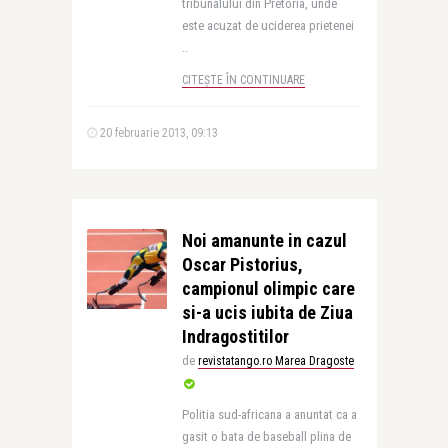
tribunalului din Pretoria, unde
este acuzat de uciderea prietenei
..
CITEȘTE ÎN CONTINUARE
20 februarie 2013, 09:13
Noi amanunte in cazul
Oscar Pistorius,
campionul olimpic care
si-a ucis iubita de Ziua
Indragostitilor
de
revistatango.ro Marea Dragoste
Politia sud-africana a anuntat ca a
gasit o bata de baseball plina de