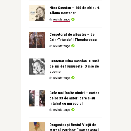
Nina Cassian – 100 de chipuri.
Album Centenar
de
revistatango
Cerșetorul de albastru – de
Crin-Triandafil Theodorescu
de
revistatango
Centenar Nina Cassian. O sută
de ani de frumusețe. O mie de
poeme
de
revistatango
Cele mai înalte uimiri – cartea
celor 33 de autori care s-au
întâlnit cu miracolul
de
revistatango
Dragostea și Restul Vieții de
Marcel Petrișor: “Cartea asta-i