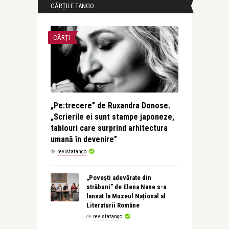
CĂRȚILE TANGO
CĂRȚI
„Pe:trecere” de Ruxandra Donose.
„Scrierile ei sunt stampe japoneze,
tablouri care surprind arhitectura
umană în devenire”
de
revistatango
„Povești adevărate din
străbuni” de Elena Nane s-a
lansat la Muzeul Național al
Literaturii Române
de
revistatango