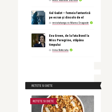
de
Alice Năstase Buciuta
Gal Gadot – femeia fantastică
pe ecran și dincolo de el
de
revistatango.ro Marea Dragoste
Eva Green, de la fata Bond la
Miss Peregrine, stăpâna
timpului
de
Irina Botezatu
RETETE SI DIETE
RETETE SI DIETE