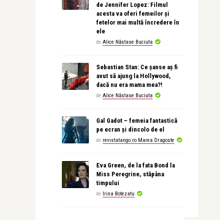
de Jennifer Lopez: Filmul
acesta va oferi femeilor și
fetelor mai multă încredere în
ele
de
Alice Năstase Buciuta
Sebastian Stan: Ce șanse aș fi
avut să ajung la Hollywood,
dacă nu era mama mea?!
de
Alice Năstase Buciuta
Gal Gadot – femeia fantastică
pe ecran și dincolo de el
de
revistatango.ro Marea Dragoste
Eva Green, de la fata Bond la
Miss Peregrine, stăpâna
timpului
de
Irina Botezatu