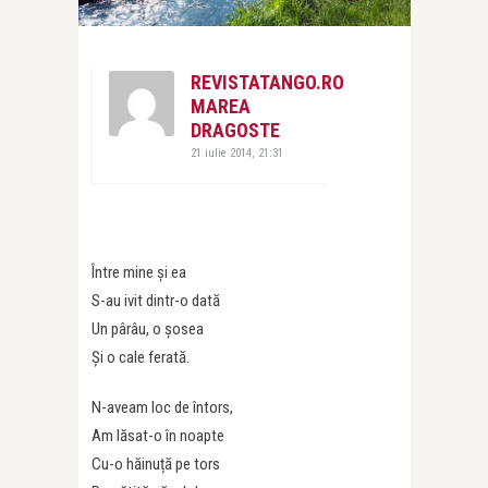
REVISTATANGO.RO
MAREA
DRAGOSTE
21 iulie 2014, 21:31
Între mine și ea
S-au ivit dintr-o dată
Un pârâu, o șosea
Și o cale ferată.
N-aveam loc de întors,
Am lăsat-o în noapte
Cu-o hăinuță pe tors