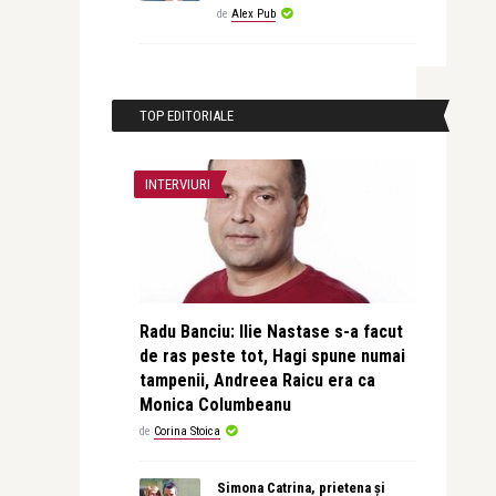
de
Alex Pub
TOP EDITORIALE
INTERVIURI
Radu Banciu: Ilie Nastase s-a facut
de ras peste tot, Hagi spune numai
tampenii, Andreea Raicu era ca
Monica Columbeanu
de
Corina Stoica
Simona Catrina, prietena și