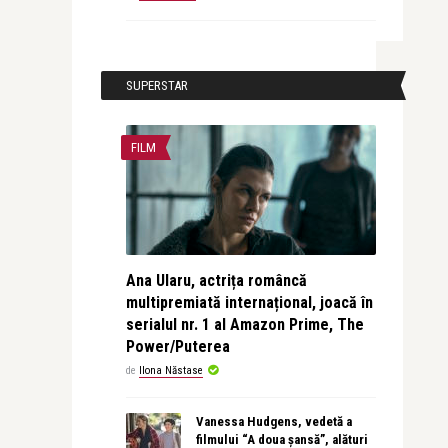
SUPERSTAR
FILM
Ana Ularu, actrița româncă
multipremiată internațional, joacă în
serialul nr. 1 al Amazon Prime, The
Power/Puterea
de
Ilona Năstase
Vanessa Hudgens, vedetă a
filmului “A doua șansă”, alături