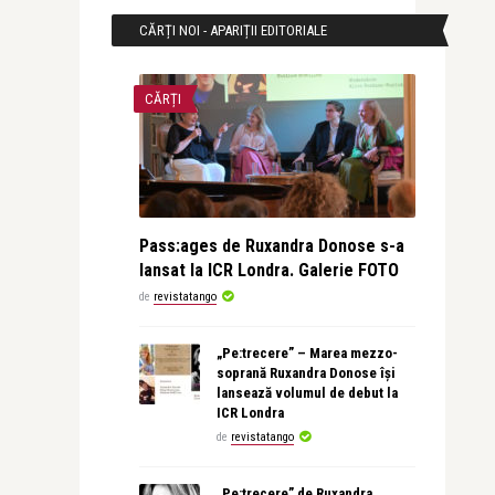
CĂRȚI NOI - APARIȚII EDITORIALE
CĂRȚI
Pass:ages de Ruxandra Donose s-a
lansat la ICR Londra. Galerie FOTO
de
revistatango
„Pe:trecere” – Marea mezzo-
soprană Ruxandra Donose își
lansează volumul de debut la
ICR Londra
de
revistatango
„Pe:trecere” de Ruxandra