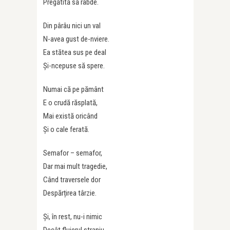
Pregătită să rabde.
Din pârâu nici un val
N-avea gust de-nviere.
Ea stătea sus pe deal
Și-ncepuse să spere.
Numai că pe pământ
E o crudă răsplată,
Mai există oricând
Și o cale ferată.
Semafor – semafor,
Dar mai mult tragedie,
Când traversele dor
Despărțirea târzie.
Și, în rest, nu-i nimic
Decât fluierul straniu