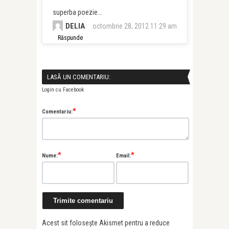
superba poezie…
DELIA
octombrie 28, 2012 11:29 am
Răspunde
LASĂ UN COMENTARIU:
Login cu Facebook
*
Comentariu:
*
*
Nume:
Email:
Acest sit folosește Akismet pentru a reduce