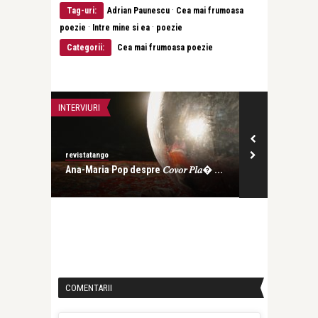
·
Tag-uri:
Adrian Paunescu
Cea mai frumoasa
·
·
poezie
Intre mine si ea
poezie
Categorii:
Cea mai frumoasa poezie
INTERVIURI
CEA MAI FRUMOA
revistatango
revistatango
Ana-Maria Pop despre 𝐶𝑜𝑣𝑜𝑟 𝑃𝑙𝑎� ...
Magda Isanos
că-i prim� ..
COMENTARII