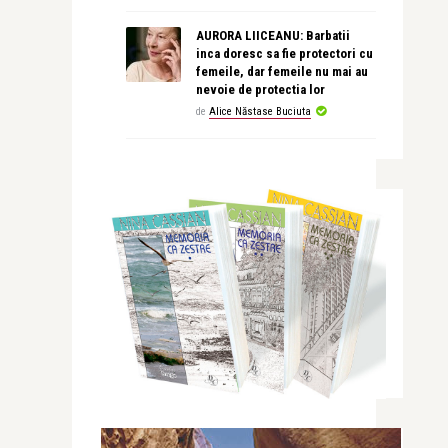
AURORA LIICEANU: Barbatii
inca doresc sa fie protectori cu
femeile, dar femeile nu mai au
nevoie de protectia lor
de
Alice Năstase Buciuta