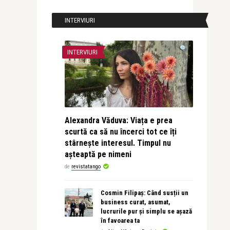
INTERVIURI
INTERVIURI
Alexandra Văduva: Viața e prea
scurtă ca să nu încerci tot ce îți
stârnește interesul. Timpul nu
așteaptă pe nimeni
de
revistatango
Cosmin Filipaș: Când susții un
business curat, asumat,
lucrurile pur și simplu se așază
în favoarea ta