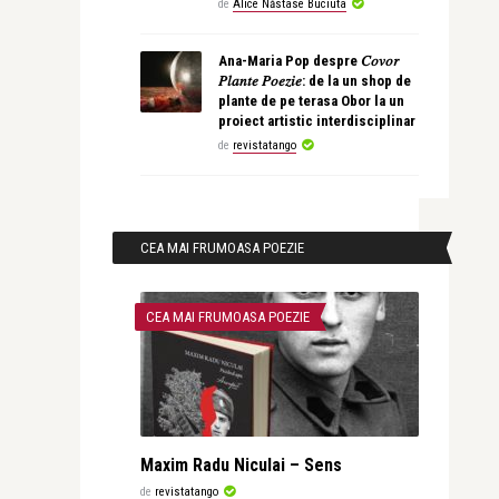
de
Alice Năstase Buciuta
Ana-Maria Pop despre 𝐶𝑜𝑣𝑜𝑟
𝑃𝑙𝑎𝑛𝑡𝑒 𝑃𝑜𝑒𝑧𝑖𝑒: de la un shop de
plante de pe terasa Obor la un
proiect artistic interdisciplinar
de
revistatango
CEA MAI FRUMOASA POEZIE
CEA MAI FRUMOASA POEZIE
Maxim Radu Niculai – Sens
de
revistatango