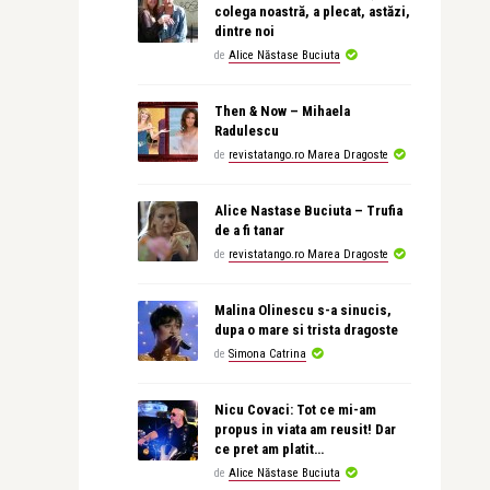
colega noastră, a plecat, astăzi,
dintre noi
de
Alice Năstase Buciuta
Then & Now – Mihaela
Radulescu
de
revistatango.ro Marea Dragoste
Alice Nastase Buciuta – Trufia
de a fi tanar
de
revistatango.ro Marea Dragoste
Malina Olinescu s-a sinucis,
dupa o mare si trista dragoste
de
Simona Catrina
Nicu Covaci: Tot ce mi-am
propus in viata am reusit! Dar
ce pret am platit…
de
Alice Năstase Buciuta