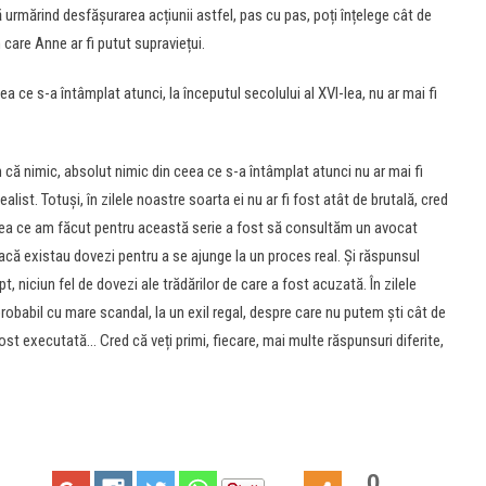
ă urmărind desfășurarea acțiunii astfel, pas cu pas, poți înțelege cât de
n care Anne ar fi putut supraviețui.
ea ce s-a întâmplat atunci, la începutul secolului al XVI-lea, nu ar mai fi
ă nimic, absolut nimic din ceea ce s-a întâmplat atunci nu ar mai fi
alist. Totuși, în zilele noastre soarta ei nu ar fi fost atât de brutală, cred
ceea ce am făcut pentru această serie a fost să consultăm un avocat
acă existau dovezi pentru a se ajunge la un proces real. Și răspunsul
t, niciun fel de dovezi ale trădărilor de care a fost acuzată. În zilele
 probabil cu mare scandal, la un exil regal, despre care nu putem ști cât de
fost executată… Cred că veți primi, fiecare, mai multe răspunsuri diferite,
0