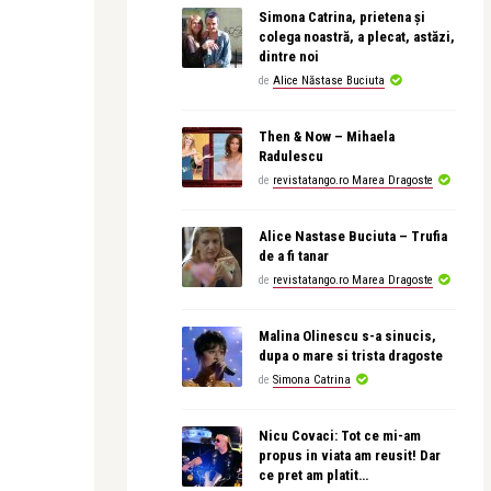
Simona Catrina, prietena și
colega noastră, a plecat, astăzi,
dintre noi
de
Alice Năstase Buciuta
Then & Now – Mihaela
Radulescu
de
revistatango.ro Marea Dragoste
Alice Nastase Buciuta – Trufia
de a fi tanar
de
revistatango.ro Marea Dragoste
Malina Olinescu s-a sinucis,
dupa o mare si trista dragoste
de
Simona Catrina
Nicu Covaci: Tot ce mi-am
propus in viata am reusit! Dar
ce pret am platit…