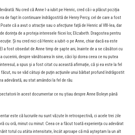
devărată. Nu cred că Anne l-a iubit pe Henric, cred că i-a plăcut poziția
 era de fapt în continuare îndrăgostită de Henry Percy, cel de care a fost
 Poate că a avut o atracție sau o afecțiune față de Henric al VIII-lea, dar
de dorința de a proteja interesele fiicei lor, Elizabeth. Dragostea pentru
xecuție. Și nu cred nici că Henric a iubit-o pe Anne, chiar dacă ea este
i. El a fost obsedat de Anne timp de șapte ani, înainte de a se căsători cu
ia cuceririi, despre vânătoarea în sine, căci își dorea ceea ce nu putea
interesul, a spus și a fost citat cu această afirmație, că și ea este la fel
a făcut, nu se văd câtuși de puțin acțiunile unui bărbat profund îndrăgostit
rea adevărată, au stat amândoi la fel de rău.
pectatorii în acest documentar ce nu știau despre Anne Boleyn până
tar este că lucrurile nu sunt văzute în retrospectivă, ci acele trei zile
, oră cu oră, minut cu minut. Ceea ce a făcut toată experiența cu adevărat
ărit totul cu atâta intensitate, încât aproape că mă așteptam la un alt