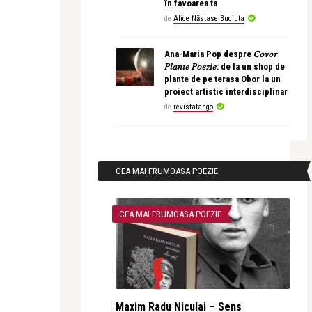
în favoarea ta
de
Alice Năstase Buciuta
Ana-Maria Pop despre 𝐶𝑜𝑣𝑜𝑟
𝑃𝑙𝑎𝑛𝑡𝑒 𝑃𝑜𝑒𝑧𝑖𝑒: de la un shop de
plante de pe terasa Obor la un
proiect artistic interdisciplinar
de
revistatango
CEA MAI FRUMOASA POEZIE
CEA MAI FRUMOASA POEZIE
Maxim Radu Niculai – Sens