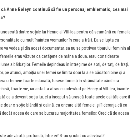
 că Anne Boleyn continuă să fie un personaj emblematic, cea mai
ea?
oscută dintre soțiile lui Henric al VIII-lea pentru că seamănă cu femeile
sonalitate cu mult înaintea vremurilor în care a trăit. Ea se lupta cu
 se va vedea și din acest documentar, ea nu se potrivea tiparului feminin al
are femeile erau văzute ca cetățene de mâna a doua, erau considerate
 lume a bărbaților. Femeile depindeau în întregime de soți, de tați, de frați,
r, pe atunci, ambiția unei femei se limita doar la a se căsători bine și a
 era o femeie foarte educată, fusese trimisă în străinătate când era
hisă, foarte vie, iar asta l-a atras cu adevărat pe Henry al VIII-lea, înainte
ă ce a devenit soția lui, el a început să urască toate acele calități care îl
fie doar o soție blândă și calină, ca oricare altă femeie, și îl deranja că ea
ltă decât aceea de care se bucurau majoritatea femeilor. Cred că de aceea
ste adevărată, profundă, între ei? S-au și iubit cu adevărat?