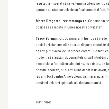
rezultat, am sperat că se va termina diferit, pentru c
aproape au stat lucrurile de un final compet diferit, î
Marea Dragoste- revistatango.ro:
Ce parte din ce
posibil să se repete în lumea noastră civilizată?
Tracy Borman:
Oh, Doamne, ar fi frumos să credem c
posibil azi, dar cred că e doar un răspuns destul de ide
că ar fi putut avea loc un proces corect… De fapt, 
modern, să îi arătăm documentele și să îl întrebăm d
avocatului a fost că nu, absolut nu, nu existau, de fap
noastre, teoretic, nu s-ar fi ajuns decât la un divorț,
rău ar fi fost pentru Anne Boleyn, dar măcar nu ar fi 
urmărind cele trei episoade ale documentarului.
Distribuie: