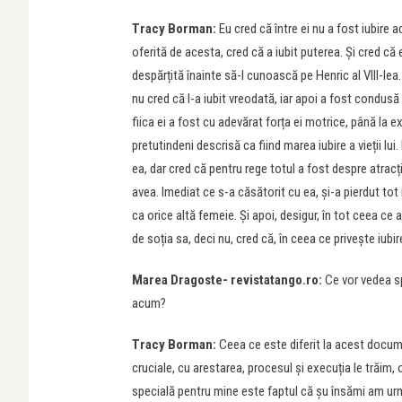
Tracy Borman:
Eu cred că între ei nu a fost iubire a
oferită de acesta, cred că a iubit puterea. Și cred că
despărțită înainte să-l cunoască pe Henric al VIII-lea.
nu cred că l-a iubit vreodată, iar apoi a fost condusă 
fiica ei a fost cu adevărat forța ei motrice, până la e
pretutindeni descrisă ca fiind marea iubire a vieții lu
ea, dar cred că pentru rege totul a fost despre atracț
avea. Imediat ce s-a căsătorit cu ea, și-a pierdut tot 
ca orice altă femeie. Și apoi, desigur, în tot ceea ce 
de soția sa, deci nu, cred că, în ceea ce privește iubi
Marea Dragoste- revistatango.ro:
Ce vor vedea s
acum?
Tracy Borman:
Ceea ce este diferit la acest documen
cruciale, cu arestarea, procesul și execuția le trăim
specială pentru mine este faptul că șu însămi am urm