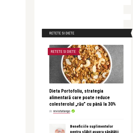
RETETE SI DIETE
RETETE SI DIETE
Dieta Portofoliu, strategia
alimentară care poate reduce
colesterolul „rău” cu până la 30%
de
revistatango
Beneficiile suplimentelor
pentru slăbit asupra sănătății