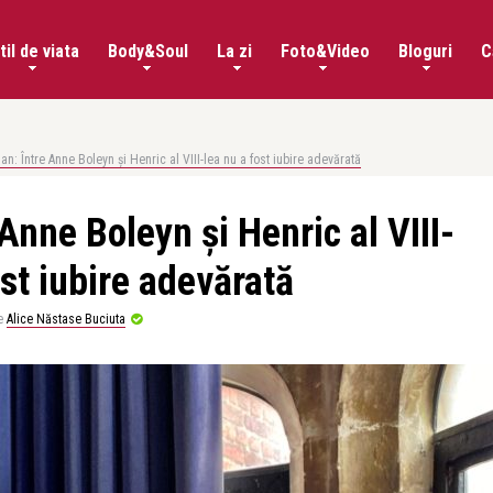
til de viata
Body&Soul
La zi
Foto&Video
Bloguri
C
n: Între Anne Boleyn și Henric al VIII-lea nu a fost iubire adevărată
Anne Boleyn și Henric al VIII-
ost iubire adevărată
e
Alice Năstase Buciuta