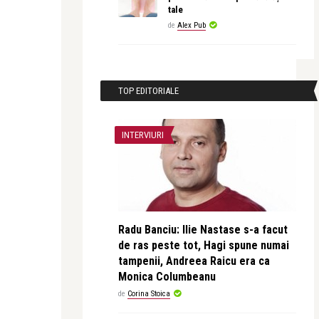
tale
de
Alex Pub
TOP EDITORIALE
INTERVIURI
Radu Banciu: Ilie Nastase s-a facut
de ras peste tot, Hagi spune numai
tampenii, Andreea Raicu era ca
Monica Columbeanu
de
Corina Stoica