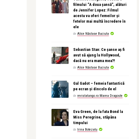
filmului “A doua șansă”, alături
de Jennifer Lopez: Filmul
acesta va oferi femeilor și
fetelor mai multă încredere în
ele
de
Alice Năstase Buciuta
Sebastian Stan: Ce șanse aș fi
avut să ajung la Hollywood,
dacă nu era mama mea?!
de
Alice Năstase Buciuta
Gal Gadot – femeia fantastică
pe ecran și dincolo de el
de
revistatango.ro Marea Dragoste
Eva Green, de la fata Bond la
Miss Peregrine, stăpâna
timpului
de
Irina Botezatu