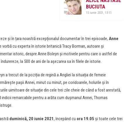
ALICE NĂSTASE
BUCIUTA
15 iunie 2021, 13:11
zeze și în țara noastră excepționalul documentar în trei episoade,
Anne
e vorbă cu experta în istorie britanică Tracy Borman, autoare și
mentar istoric, despre Anne Boleyn și motivele pentru care o astfel de
îndurereze, la 500 de ani de la așezarea sa în filele de istorie.
yn a trecut de la poziția de regină a Angliei la situația de femeie
mărește pașii Annei, minut cu minut, pe coridoarele, holurile și în
turile uimitoare de situație din cele trei zile cheie de când a fost arestată,
nd indicii remarcabile pentru a arăta cum dușmanul Annei, Thomas
istruge.
oastră
duminică, 20 iunie 2021
, începând cu
ora 19.05
și toate cele trei