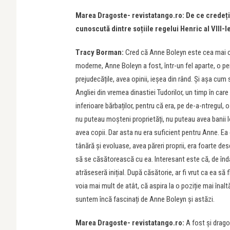
Marea Dragoste- revistatango.ro: De ce credeți
cunoscută dintre soțiile regelui Henric al VIII-l
Tracy Borman:
Cred că Anne Boleyn este cea mai cun
moderne, Anne Boleyn a fost, într-un fel aparte, o per
prejudecățile, avea opinii, ieșea din rând. Și așa cum
Angliei din vremea dinastiei Tudorilor, un timp în c
inferioare bărbaților, pentru că era, pe de-a-ntregul, o
nu puteau moșteni proprietăți, nu puteau avea banii lo
avea copii. Dar asta nu era suficient pentru Anne. Ea
tânără și evoluase, avea păreri proprii, era foarte desc
să se căsătorească cu ea. Interesant este că, de îndat
atrăseseră inițial. După căsătorie, ar fi vrut ca ea să 
voia mai mult de atât, că aspira la o poziție mai îna
suntem încă fascinați de Anne Boleyn și astăzi.
Marea Dragoste- revistatango.ro:
A fost și drago