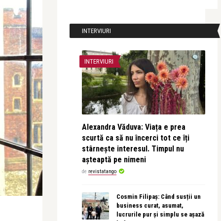
INTERVIURI
INTERVIURI
Alexandra Văduva: Viața e prea
scurtă ca să nu încerci tot ce îți
stârnește interesul. Timpul nu
așteaptă pe nimeni
de
revistatango
Cosmin Filipaș: Când susții un
business curat, asumat,
lucrurile pur și simplu se așază