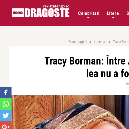
Celebritati
Litere
S
Prima pagină
Interviuri
Tracy Borma
Tracy Borman: Între 
lea nu a f
d