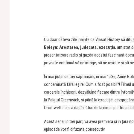
Cu doar câteva zile înainte ca Viasat History să difu
Boleyn: Arestarea, judecata, execuția
, am stat d
prezentatoare radio și gazda acestui fascinant docu
poveste continuă să ne intrige, să ne revolte și să ne 
În mai puțin de trei săptămâni, în mai 1536, Anne Bole
condamnată fără ieșire. Cum a fost posibil?! Filmul ur
carcerele închisorii, dezvăluind fiecare dintre întorsă
la Palatul Greenwich, și până la execuție, dezgropâ
Cromwell, nu s-a dat în lături de la nimic pentru a o d
Acest serial în trei părți va avea premiera și în țara n
episoade vor fi difuzate consecutiv.