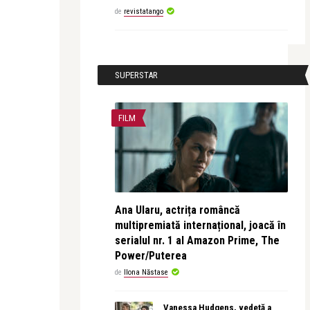
de
revistatango
SUPERSTAR
FILM
Ana Ularu, actrița româncă
multipremiată internațional, joacă în
serialul nr. 1 al Amazon Prime, The
Power/Puterea
de
Ilona Năstase
Vanessa Hudgens, vedetă a