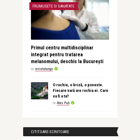
FRUMUSETE SI SANATATE
Primul centru multidisciplinar
integrat pentru tratarea
melanomului, deschis la București
de
revistatango
O rochie, o briză, o poveste.
Fiecare vară are rochia ei. Care
va fi a ta?
de
Alex Pub
CITITOARE-SCRIITOARE