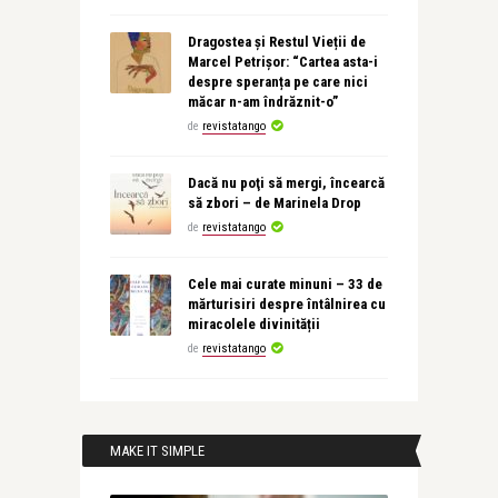
Dragostea și Restul Vieții de
Marcel Petrișor: “Cartea asta-i
despre speranța pe care nici
măcar n-am îndrăznit-o”
de
revistatango
Dacă nu poţi să mergi, încearcă
să zbori – de Marinela Drop
de
revistatango
Cele mai curate minuni – 33 de
mărturisiri despre întâlnirea cu
miracolele divinității
de
revistatango
MAKE IT SIMPLE