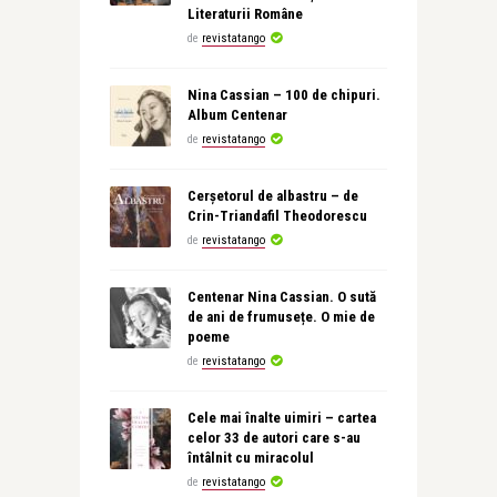
Literaturii Române
de
revistatango
Nina Cassian – 100 de chipuri.
Album Centenar
de
revistatango
Cerșetorul de albastru – de
Crin-Triandafil Theodorescu
de
revistatango
Centenar Nina Cassian. O sută
de ani de frumusețe. O mie de
poeme
de
revistatango
Cele mai înalte uimiri – cartea
celor 33 de autori care s-au
întâlnit cu miracolul
de
revistatango