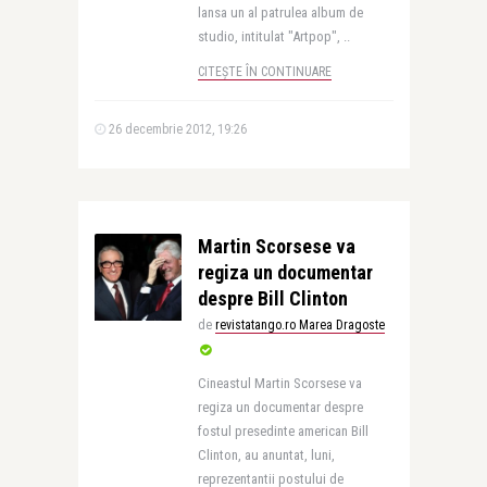
lansa un al patrulea album de
studio, intitulat "Artpop", ..
CITEȘTE ÎN CONTINUARE
26 decembrie 2012, 19:26
Martin Scorsese va
regiza un documentar
despre Bill Clinton
de
revistatango.ro Marea Dragoste
Cineastul Martin Scorsese va
regiza un documentar despre
fostul presedinte american Bill
Clinton, au anuntat, luni,
reprezentantii postului de