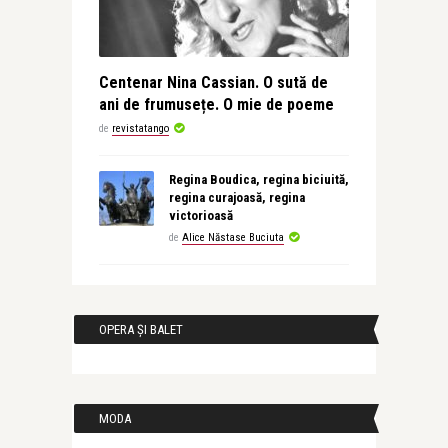
Centenar Nina Cassian. O sută de
ani de frumusețe. O mie de poeme
de
revistatango
Regina Boudica, regina biciuită,
regina curajoasă, regina
victorioasă
de
Alice Năstase Buciuta
OPERA ȘI BALET
MODA