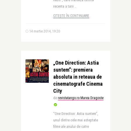
recenta a tarii ..
CITEȘTE ÎN CONTINUARE
14 martie 2014, 19:20
„One Direction: Astia
suntem”: premiera
absoluta in reteaua de
cinematografe Cinema
City
de
revistatango.ro Marea Dragoste
“One Direction: Astia suntem”,
unul dintre cele mai asteptate
filme ale anului de catre