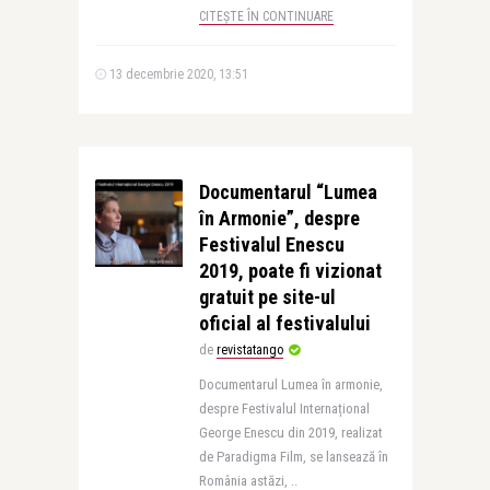
CITEȘTE ÎN CONTINUARE
13 decembrie 2020, 13:51
Documentarul “Lumea
în Armonie”, despre
Festivalul Enescu
2019, poate fi vizionat
gratuit pe site-ul
oficial al festivalului
de
revistatango
Documentarul Lumea în armonie,
despre Festivalul Internațional
George Enescu din 2019, realizat
de Paradigma Film, se lansează în
România astăzi, ..