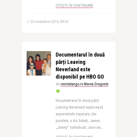
CITEȘTE ÎN CONTINUARE
26 noiembrie 2019, 08:50
Documentarul în două
părți Leaving
Neverland este
disponibil pe HBO GO
de
revistatango.ro Marea Dragoste
Documentarul în două părți
Leaving Neverland explorează
experiențele separate, dar
paralele, a doi băieți, James
„Jimmy” Safechuck, zece ani, ..