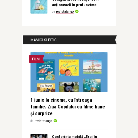
acționează în profunzime
de
revistatango
MAMICI SI PITICI
FILM
1 iunie la cinema, cu întreaga
familie. Ziua Copilului cu filme bune
și surprize
de
revistatango
Conferința mobilă „Eroi în