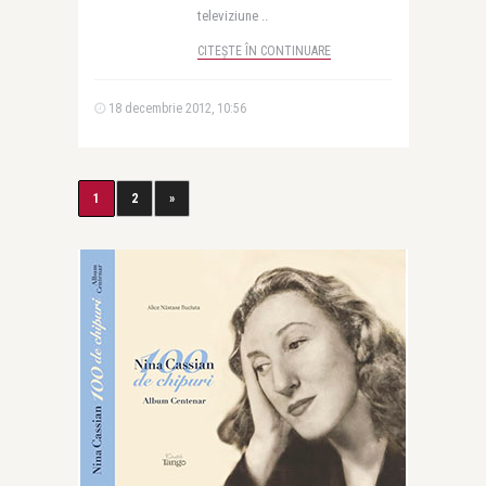
televiziune ..
CITEȘTE ÎN CONTINUARE
18 decembrie 2012, 10:56
1
2
»