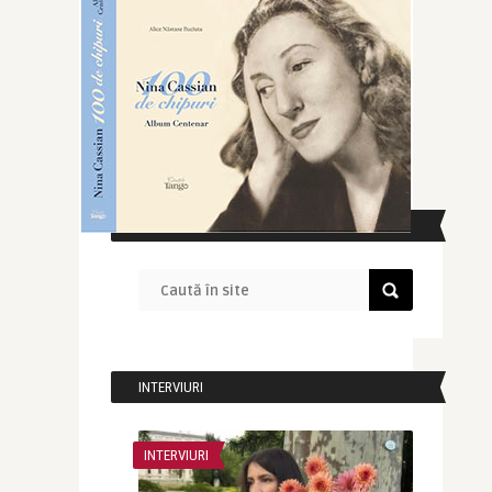
CAUTĂ ÎN SITE
INTERVIURI
INTERVIURI