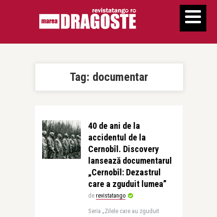
Tag:
documentar
40 de ani de la
accidentul de la
Cernobîl. Discovery
lansează documentarul
„Cernobîl: Dezastrul
care a zguduit lumea”
de
revistatango
Seria „Zilele care au zguduit