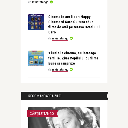
de
revistatango
Cinema în aer liber: Happy
Cinema și Caro Cultura aduc
filme de artă pe terasa Hotelului
Caro
de
revistatango
1 iunie la cinema, cu întreaga
familie. Ziua Copilului cu filme
bune și surprize
de
revistatango
RECOMANDAREA ZILEI
CĂRȚILE TANGO