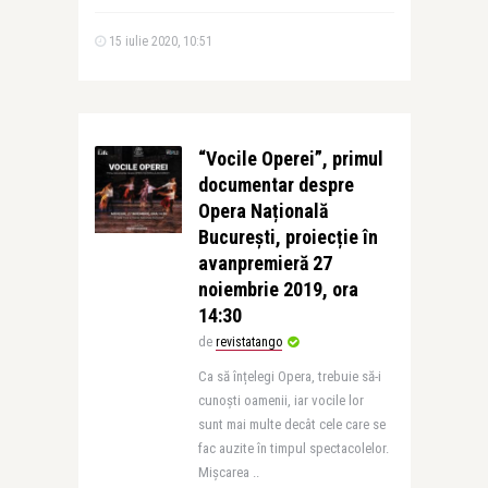
15 iulie 2020, 10:51
“Vocile Operei”, primul
documentar despre
Opera Națională
București, proiecție în
avanpremieră 27
noiembrie 2019, ora
14:30
de
revistatango
Ca să înțelegi Opera, trebuie să-i
cunoști oamenii, iar vocile lor
sunt mai multe decât cele care se
fac auzite în timpul spectacolelor.
Mișcarea ..