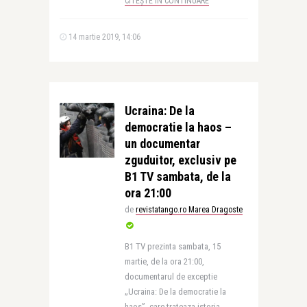
CITEȘTE ÎN CONTINUARE
14 martie 2019, 14:06
Ucraina: De la
democratie la haos –
un documentar
zguduitor, exclusiv pe
B1 TV sambata, de la
ora 21:00
de
revistatango.ro Marea Dragoste
B1 TV prezinta sambata, 15
martie, de la ora 21:00,
documentarul de exceptie
„Ucraina: De la democratie la
haos”, care trateaza istoria