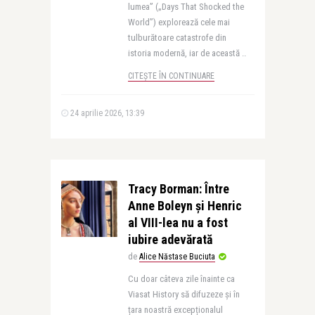
lumea” („Days That Shocked the
World”) explorează cele mai
tulburătoare catastrofe din
istoria modernă, iar de această ..
CITEȘTE ÎN CONTINUARE
24 aprilie 2026, 13:39
Tracy Borman: Între
Anne Boleyn și Henric
al VIII-lea nu a fost
iubire adevărată
de
Alice Năstase Buciuta
Cu doar câteva zile înainte ca
Viasat History să difuzeze și în
țara noastră excepționalul