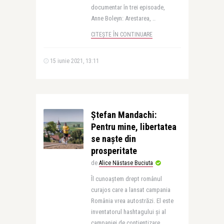
documentar în trei episoade,
Anne Boleyn: Arestarea, ..
CITEȘTE ÎN CONTINUARE
15 iunie 2021, 13:11
Ștefan Mandachi:
Pentru mine, libertatea
se naște din
prosperitate
de
Alice Năstase Buciuta
Îl cunoaștem drept românul
curajos care a lansat campania
România vrea autostrăzi. El este
inventatorul hashtagului și al
campaniei de contientizare ..