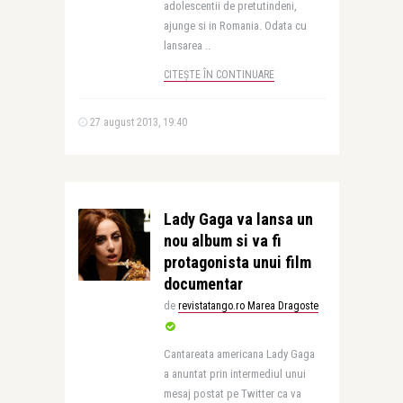
adolescentii de pretutindeni,
ajunge si in Romania. Odata cu
lansarea ..
CITEȘTE ÎN CONTINUARE
27 august 2013, 19:40
Lady Gaga va lansa un
nou album si va fi
protagonista unui film
documentar
de
revistatango.ro Marea Dragoste
Cantareata americana Lady Gaga
a anuntat prin intermediul unui
mesaj postat pe Twitter ca va