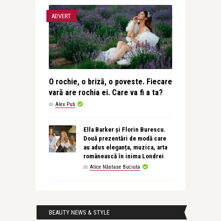
ADVERT
O rochie, o briză, o poveste. Fiecare
vară are rochia ei. Care va fi a ta?
de
Alex Pub
Ella Barker și Florin Burescu.
Două prezentări de modă care
au adus eleganța, muzica, arta
românească în inima Londrei
de
Alice Năstase Buciuta
BEAUTY NEWS & STYLE