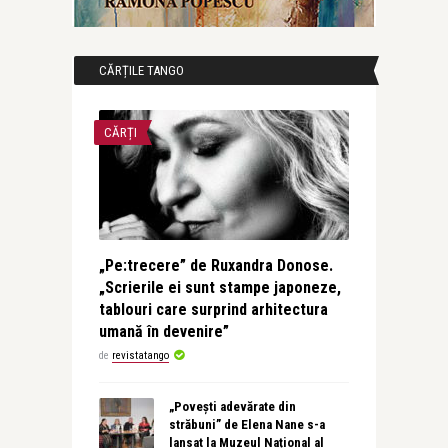
CĂRȚILE TANGO
CĂRȚI
„Pe:trecere” de Ruxandra Donose.
„Scrierile ei sunt stampe japoneze,
tablouri care surprind arhitectura
umană în devenire”
de
revistatango
„Povești adevărate din
străbuni” de Elena Nane s-a
lansat la Muzeul Național al