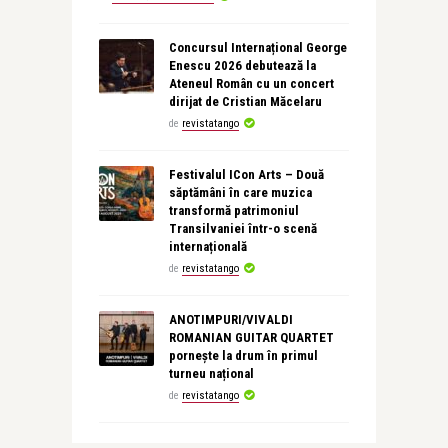
Concursul Internațional George
Enescu 2026 debutează la
Ateneul Român cu un concert
dirijat de Cristian Măcelaru
de
revistatango
Festivalul ICon Arts – Două
săptămâni în care muzica
transformă patrimoniul
Transilvaniei într-o scenă
internațională
de
revistatango
ANOTIMPURI/VIVALDI
ROMANIAN GUITAR QUARTET
pornește la drum în primul
turneu național
de
revistatango