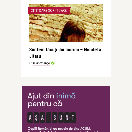
CITITOARE-SCRIITOARE
Suntem făcuţi din lacrimi – Nicoleta
Jitaru
de
revistatango