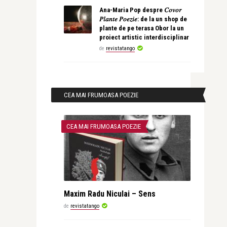
Ana-Maria Pop despre 𝐶𝑜𝑣𝑜𝑟
𝑃𝑙𝑎𝑛𝑡𝑒 𝑃𝑜𝑒𝑧𝑖𝑒: de la un shop de
plante de pe terasa Obor la un
proiect artistic interdisciplinar
de
revistatango
CEA MAI FRUMOASA POEZIE
CEA MAI FRUMOASA POEZIE
Maxim Radu Niculai – Sens
de
revistatango