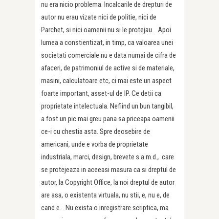
nu era nicio problema. Incalcarile de drepturi de
autor nu erau vizate nici de politie, nici de
Parchet, si nici oamenii nu si le protejau… Apoi
lumea a constientizat, in timp, ca valoarea unei
societati comerciale nu e data numai de cifra de
afaceri, de patrimoniul de active si de materiale,
masini, calculatoare etc, ci mai este un aspect
foarte important, asset-ul de IP. Ce detii ca
proprietate intelectuala. Nefiind un bun tangibil,
a fost un pic mai greu pana sa priceapa oamenii
ce-i cu chestia asta. Spre deosebire de
americani, unde e vorba de proprietate
industriala, marci, design, brevete s.a.m.d., care
se protejeaza in aceeasi masura ca si dreptul de
autor, la Copyright Office, la noi dreptul de autor
are asa, o existenta virtuala, nu stii, e, nu e, de
cand e… Nu exista o inregistrare scriptica, ma