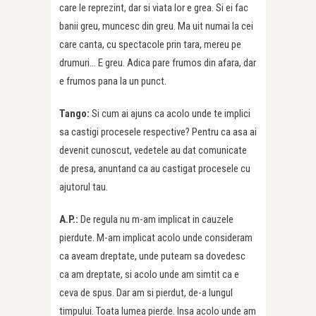
care le reprezint, dar si viata lor e grea. Si ei fac
banii greu, muncesc din greu. Ma uit numai la cei
care canta, cu spectacole prin tara, mereu pe
drumuri… E greu. Adica pare frumos din afara, dar
e frumos pana la un punct.
Tango:
Si cum ai ajuns ca acolo unde te implici
sa castigi procesele respective? Pentru ca asa ai
devenit cunoscut, vedetele au dat comunicate
de presa, anuntand ca au castigat procesele cu
ajutorul tau.
A.P.:
De regula nu m-am implicat in cauzele
pierdute. M-am implicat acolo unde consideram
ca aveam dreptate, unde puteam sa dovedesc
ca am dreptate, si acolo unde am simtit ca e
ceva de spus. Dar am si pierdut, de-a lungul
timpului. Toata lumea pierde. Insa acolo unde am