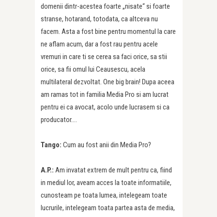
domenii dintr-acestea foarte „nisate“ si foarte
stranse, hotarand, totodata, ca altceva nu
facem. Asta a fost bine pentru momentul la care
ne aflam acum, dar a fost rau pentru acele
vremuri in care ti se cerea sa faci orice, sa stii
orice, sa fii omul lui Ceausescu, acela
multilateral dezvoltat. One big brain! Dupa aceea
am ramas tot in familia Media Pro si am lucrat
pentru ei ca avocat, acolo unde lucrasem si ca
producator….
Tango:
Cum au fost anii din Media Pro?
A.P.:
Am invatat extrem de mult pentru ca, fiind
in mediul lor, aveam acces la toate informatiile,
cunosteam pe toata lumea, intelegeam toate
lucrurile, intelegeam toata partea asta de media,