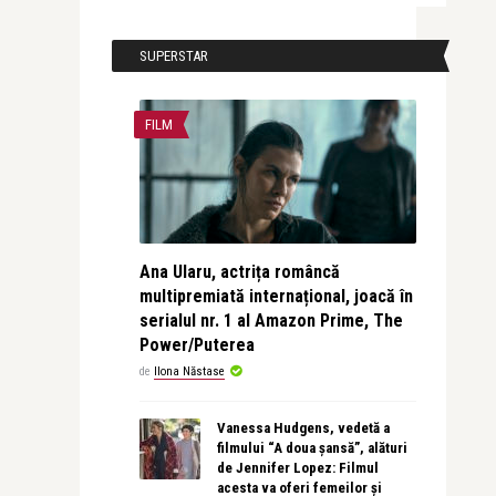
SUPERSTAR
FILM
Ana Ularu, actrița româncă
multipremiată internațional, joacă în
serialul nr. 1 al Amazon Prime, The
Power/Puterea
de
Ilona Năstase
Vanessa Hudgens, vedetă a
filmului “A doua șansă”, alături
de Jennifer Lopez: Filmul
acesta va oferi femeilor și