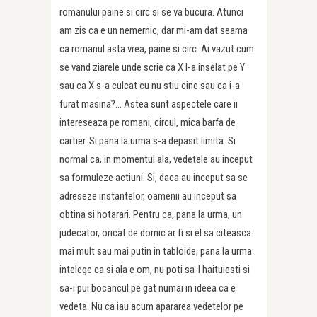
romanului paine si circ si se va bucura. Atunci
am zis ca e un nemernic, dar mi-am dat seama
ca romanul asta vrea, paine si circ. Ai vazut cum
se vand ziarele unde scrie ca X l-a inselat pe Y
sau ca X s-a culcat cu nu stiu cine sau ca i-a
furat masina?… Astea sunt aspectele care ii
intereseaza pe romani, circul, mica barfa de
cartier. Si pana la urma s-a depasit limita. Si
normal ca, in momentul ala, vedetele au inceput
sa formuleze actiuni. Si, daca au inceput sa se
adreseze instantelor, oamenii au inceput sa
obtina si hotarari. Pentru ca, pana la urma, un
judecator, oricat de dornic ar fi si el sa citeasca
mai mult sau mai putin in tabloide, pana la urma
intelege ca si ala e om, nu poti sa-l haituiesti si
sa-i pui bocancul pe gat numai in ideea ca e
vedeta. Nu ca iau acum apararea vedetelor pe