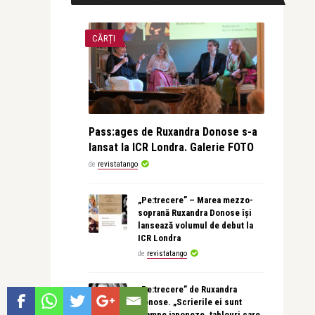
CĂRȚI
Pass:ages de Ruxandra Donose s-a
lansat la ICR Londra. Galerie FOTO
de
revistatango
„Pe:trecere” – Marea mezzo-
soprană Ruxandra Donose își
lansează volumul de debut la
ICR Londra
de
revistatango
„Pe:trecere” de Ruxandra
Donose. „Scrierile ei sunt
stampe japoneze, tablouri care