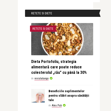
RETETE SI DIETE
RETETE SI DIETE
Dieta Portofoliu, strategia
alimentară care poate reduce
colesterolul „rău” cu până la 30%
de
revistatango
Beneficiile suplimentelor
pentru slăbit asupra sănătății
tale
de
Alex Pub