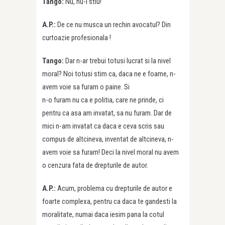
Tango:
Nu, nu-l stiu!
A.P.:
De ce nu musca un rechin avocatul? Din
curtoazie profesionala !
Tango:
Dar n-ar trebui totusi lucrat si la nivel
moral? Noi totusi stim ca, daca ne e foame, n-
avem voie sa furam o paine. Si
n-o furam nu ca e politia, care ne prinde, ci
pentru ca asa am invatat, sa nu furam. Dar de
mici n-am invatat ca daca e ceva scris sau
compus de altcineva, inventat de altcineva, n-
avem voie sa furam! Deci la nivel moral nu avem
o cenzura fata de drepturile de autor.
A.P.:
Acum, problema cu drepturile de autor e
foarte complexa, pentru ca daca te gandesti la
moralitate, numai daca iesim pana la cotul