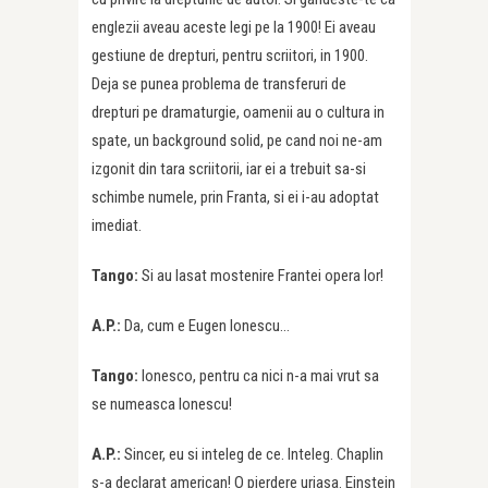
englezii aveau aceste legi pe la 1900! Ei aveau
gestiune de drepturi, pentru scriitori, in 1900.
Deja se punea problema de transferuri de
drepturi pe dramaturgie, oamenii au o cultura in
spate, un background solid, pe cand noi ne-am
izgonit din tara scriitorii, iar ei a trebuit sa-si
schimbe numele, prin Franta, si ei i-au adoptat
imediat.
Tango:
Si au lasat mostenire Frantei opera lor!
A.P.:
Da, cum e Eugen Ionescu…
Tango:
Ionesco, pentru ca nici n-a mai vrut sa
se numeasca Ionescu!
A.P.:
Sincer, eu si inteleg de ce. Inteleg. Chaplin
s-a declarat american! O pierdere uriasa. Einstein