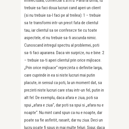
intelectuala, comercial s.a.m.d. Pana la urma, tu
trebuie sa faci doua lucruri cand aperi un client
(si nu trebuie sa-l faci pe al treilea): 1 – trebuie
sa te transformi intr-un preot fata de clientul
tau, iar clientul sa se confeseze tie cu toate
aspectele, el nu trebuie sa-ti ascunda nimic.
Cunoscand intregul spectru al problemei, poti
sa-ti faci apararea. Daca vin surprize, nu e bine. 2
– trebuie sa-ti aperi clientul prin orice mijloace.
„Prin orice mijloace“ reprezinta o definitie larga,
care cuprinde in ea si niste lucruri mai putin
placute, in sensul ca poti, la un moment dat, sa
prezinti niste lucruri care stau intr-un fel, putin in
alt fel. De exemplu, daca afara e ziua, poti sa
spui „afara e ziua“, dar poti sa spui si „afara nu e
noapte“. Nu mint cand spun ca nu e noapte, dar
poate sa fie asfintit, rasarit, dar nu ziua. Deci un
lucru poate fi spus in mai multe feluri. Sigur, daca