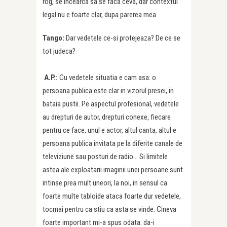
rog, se incearca sa se faca ceva, dar contextul
legal nu e foarte clar, dupa parerea mea.
Tango:
Dar vedetele ce-si protejeaza? De ce se
tot judeca?
A.P.:
Cu vedetele situatia e cam asa: o
persoana publica este clar in vizorul presei, in
bataia pustii. Pe aspectul profesional, vedetele
au drepturi de autor, drepturi conexe, fiecare
pentru ce face, unul e actor, altul canta, altul e
persoana publica invitata pe la diferite canale de
televiziune sau posturi de radio… Si limitele
astea ale exploatarii imaginii unei persoane sunt
intinse prea mult uneori, la noi, in sensul ca
foarte multe tabloide ataca foarte dur vedetele,
tocmai pentru ca stiu ca asta se vinde. Cineva
foarte important mi-a spus odata: da-i