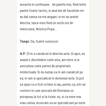
aceasta in continuare… Iar parintii mei, fiind niste
parinti foarte tactici, in anul doi de facultate mi-
au dat sansa sa ma angajez si mi-au aratat
directia, taica-meu fiind un vechi om de
televiziune, Aristica Popa…
Tango:
Da, foarte cunoscut.
A.P.:
El m-a canalizat in directia asta. Si apoi, eu
avand o deschidere catre arta, am mers si in
avocatura catre partea de proprietate
intelectuala. Si nu numai ca m-am canalizat pe
ea, m-am si specializat in domeniul asta. Si pot
sa spun ca a fost si bine si rau, pentru ca, intr-un
context in care avocatii din Romania se
pricepeau la tot si la toate, eu, si ca mine mai
erau cativa, incercam sa ne specializam pe niste