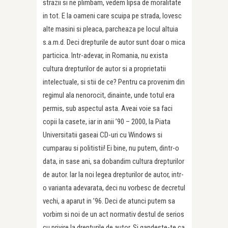
strazii si ne plimbam, vedem lipsa de moralitate
in tot. E la oameni care scuipa pe strada, lovesc
alte masini si pleaca, parcheaza pe locul altuia
s.a.m.d. Deci drepturile de autor sunt doar o mica
particica. Intr-adevar, in Romania, nu exista
cultura drepturilor de autor si a proprietatii
intelectuale, si stii de ce? Pentru ca provenim din
regimul ala nenorocit, dinainte, unde totul era
permis, sub aspectul asta. Aveai voie sa faci
copii la casete, iar in anii ’90 – 2000, la Piata
Universitatii gaseai CD-uri cu Windows si
cumparau si politistii! Ei bine, nu putem, dintr-o
data, in sase ani, sa dobandim cultura drepturilor
de autor. Iar la noi legea drepturilor de autor, intr-
o varianta adevarata, deci nu vorbesc de decretul
vechi, a aparut in ’96. Deci de atunci putem sa
vorbim si noi de un act normativ destul de serios
cu privire la drepturile de autor. Si gandeste-te ca