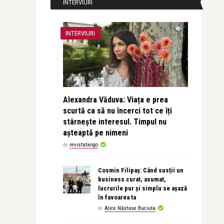
INTERVIURI
INTERVIURI
Alexandra Văduva: Viața e prea
scurtă ca să nu încerci tot ce îți
stârnește interesul. Timpul nu
așteaptă pe nimeni
de
revistatango
Cosmin Filipaș: Când susții un
business curat, asumat,
lucrurile pur și simplu se așază
în favoarea ta
de
Alice Năstase Buciuta