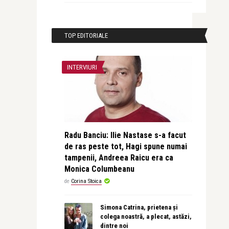
TOP EDITORIALE
INTERVIURI
Radu Banciu: Ilie Nastase s-a facut
de ras peste tot, Hagi spune numai
tampenii, Andreea Raicu era ca
Monica Columbeanu
de
Corina Stoica
Simona Catrina, prietena și
colega noastră, a plecat, astăzi,
dintre noi