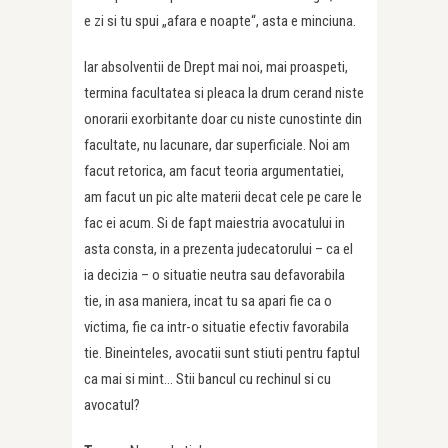
e zi si tu spui „afara e noapte“, asta e minciuna.
Iar absolventii de Drept mai noi, mai proaspeti,
termina facultatea si pleaca la drum cerand niste
onorarii exorbitante doar cu niste cunostinte din
facultate, nu lacunare, dar superficiale. Noi am
facut retorica, am facut teoria argumentatiei,
am facut un pic alte materii decat cele pe care le
fac ei acum. Si de fapt maiestria avocatului in
asta consta, in a prezenta judecatorului – ca el
ia decizia – o situatie neutra sau defavorabila
tie, in asa maniera, incat tu sa apari fie ca o
victima, fie ca intr-o situatie efectiv favorabila
tie. Bineinteles, avocatii sunt stiuti pentru faptul
ca mai si mint… Stii bancul cu rechinul si cu
avocatul?