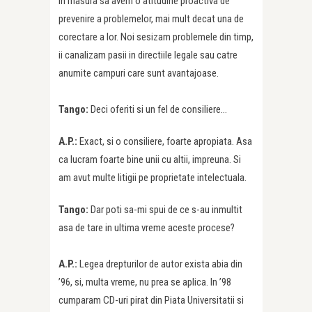
in masura sa avem o atitudine proactiva de
prevenire a problemelor, mai mult decat una de
corectare a lor. Noi sesizam problemele din timp,
ii canalizam pasii in directiile legale sau catre
anumite campuri care sunt avantajoase.
Tango:
Deci oferiti si un fel de consiliere…
A.P.:
Exact, si o consiliere, foarte apropiata. Asa
ca lucram foarte bine unii cu altii, impreuna. Si
am avut multe litigii pe proprietate intelectuala.
Tango:
Dar poti sa-mi spui de ce s-au inmultit
asa de tare in ultima vreme aceste procese?
A.P.:
Legea drepturilor de autor exista abia din
’96, si, multa vreme, nu prea se aplica. In ’98
cumparam CD-uri pirat din Piata Universitatii si