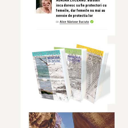
AURORA LIICEANU: Barbatii
inca doresc sa fie protectori cu
femeile, dar femeile nu mai au
nevoie de protectia lor
de
Alice Năstase Buciuta