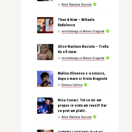
de
Alice Năstase Buciuta
Then & Now – Mihaela
Radulescu
de
revistatango.ro Marea Dragoste
Alice Nastase Buciuta – Trufia
de a fi tanar
de
revistatango.ro Marea Dragoste
Malina Olinescu s-a sinucis,
dupa o mare si trista dragoste
de
Simona Catrina
Nicu Covaci: Tot ce mi-am
propus in viata am reusit! Dar
ce pret am platit…
de
Alice Năstase Buciuta