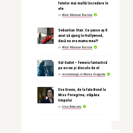
fetelor mai multă încredere în
ele
de
Alice Năstase Buciuta
Sebastian Stan: Ce șanse aș fi
avut să ajung la Hollywood,
dacă nu era mama mea?!
de
Alice Năstase Buciuta
Gal Gadot – femeia fantastică
pe ecran și dincolo de el
de
revistatango.ro Marea Dragoste
Eva Green, de la fata Bond la
Miss Peregrine, stăpâna
timpului
de
Irina Botezatu