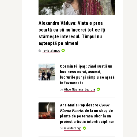
Alexandra Văduva: Viața e prea
scurtă ca să nu încerci tot ce îți
stârnește interesul. Timpul nu
așteaptă pe nimeni
de
revistatango
Cosmin Filipaș: Când susții un
business curat, asumat,
lucrurile pur și simplu se așază
în favoarea ta
de
Alice Năstase Buciuta
Ana-Maria Pop despre 𝐶𝑜𝑣𝑜𝑟
𝑃𝑙𝑎𝑛𝑡𝑒 𝑃𝑜𝑒𝑧𝑖𝑒: de la un shop de
plante de pe terasa Obor la un
proiect artistic interdisciplinar
de
revistatango