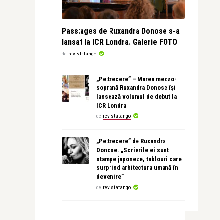
Pass:ages de Ruxandra Donose s-a
lansat la ICR Londra. Galerie FOTO
de
revistatango
„Pe:trecere” – Marea mezzo-
soprană Ruxandra Donose își
lansează volumul de debut la
ICR Londra
de
revistatango
„Pe:trecere” de Ruxandra
Donose. „Scrierile ei sunt
stampe japoneze, tablouri care
surprind arhitectura umană în
devenire”
de
revistatango