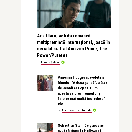
Ana Ularu, actrița româncă
multipremiată internațional, joacă în
serialul nr. 1 al Amazon Prime, The
Power/Puterea
de
Ilona Năstase
Vanessa Hudgens, vedetă a
filmului “A doua șansă”, alături
de Jennifer Lopez: Filmul
acesta va oferi femeilor și
fetelor mai multă încredere în
ele
de
Alice Năstase Buciuta
Sebastian Stan: Ce șanse aș fi
avut să ajung la Hollywood,