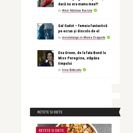
dacă nu era mama mea?!
de
Alice Năstase Buciuta
Gal Gadot – femeia fantastică
pe ecran și dincolo de el
de
revistatango.ro Marea Dragoste
Eva Green, de la fata Bond la
Miss Peregrine, stăpâna
timpului
de
Irina Botezatu
RETETE SI DIETE
RETETE SI DIETE