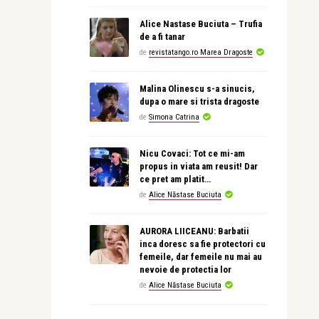
Alice Nastase Buciuta – Trufia
de a fi tanar
de
revistatango.ro Marea Dragoste
Malina Olinescu s-a sinucis,
dupa o mare si trista dragoste
de
Simona Catrina
Nicu Covaci: Tot ce mi-am
propus in viata am reusit! Dar
ce pret am platit…
de
Alice Năstase Buciuta
AURORA LIICEANU: Barbatii
inca doresc sa fie protectori cu
femeile, dar femeile nu mai au
nevoie de protectia lor
de
Alice Năstase Buciuta