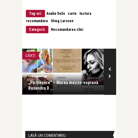
·
·
·
Tag-uri:
Analia Selis
carte
lectura
·
recomandare
Stieg Larsson
Categorii:
Recomandarea zilei
CĂRȚI
LIFE
revistatango
revistatango
e s-a
„Pe:trecere” – Marea mezzo-soprană
Cartea de de
Ruxandra D ...
Ruxandra Don
LASĂ UN COMENTARIU: