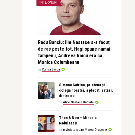
INTERVIURI
Radu Banciu: Ilie Nastase s-a facut
de ras peste tot, Hagi spune numai
tampenii, Andreea Raicu era ca
Monica Columbeanu
de
Corina Stoica
Simona Catrina, prietena și
colega noastră, a plecat, astăzi,
dintre noi
de
Alice Năstase Buciuta
Then & Now – Mihaela
Radulescu
de
revistatango.ro Marea Dragoste