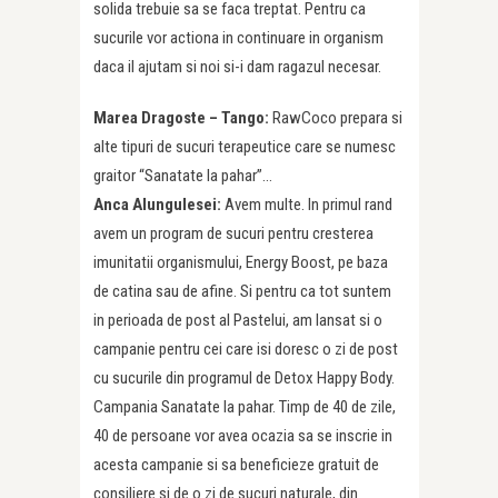
solida trebuie sa se faca treptat. Pentru ca
sucurile vor actiona in continuare in organism
daca il ajutam si noi si-i dam ragazul necesar.
Marea Dragoste – Tango:
RawCoco prepara si
alte tipuri de sucuri terapeutice care se numesc
graitor “Sanatate la pahar”…
Anca Alungulesei:
Avem multe. In primul rand
avem un program de sucuri pentru cresterea
imunitatii organismului, Energy Boost, pe baza
de catina sau de afine. Si pentru ca tot suntem
in perioada de post al Pastelui, am lansat si o
campanie pentru cei care isi doresc o zi de post
cu sucurile din programul de Detox Happy Body.
Campania Sanatate la pahar. Timp de 40 de zile,
40 de persoane vor avea ocazia sa se inscrie in
acesta campanie si sa beneficieze gratuit de
consiliere si de o zi de sucuri naturale, din