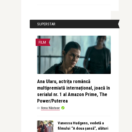
SUPERSTAR
FILM
Ana Ularu, actrița româncă
multipremiată internațional, joacă în
serialul nr. 1 al Amazon Prime, The
Power/Puterea
de
Ilona Năstase
Vanessa Hudgens, vedetă a
filmului “A doua șansă”, alături