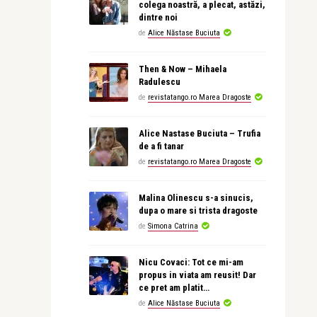
colega noastră, a plecat, astăzi,
dintre noi
de
Alice Năstase Buciuta
Then & Now – Mihaela
Radulescu
de
revistatango.ro Marea Dragoste
Alice Nastase Buciuta – Trufia
de a fi tanar
de
revistatango.ro Marea Dragoste
Malina Olinescu s-a sinucis,
dupa o mare si trista dragoste
de
Simona Catrina
Nicu Covaci: Tot ce mi-am
propus in viata am reusit! Dar
ce pret am platit…
de
Alice Năstase Buciuta