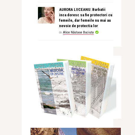
AURORA LIICEANU: Barbatii
inca doresc sa fie protectori cu
femeile, dar femeile nu mai au
nevoie de protectia lor
de
Alice Năstase Buciuta