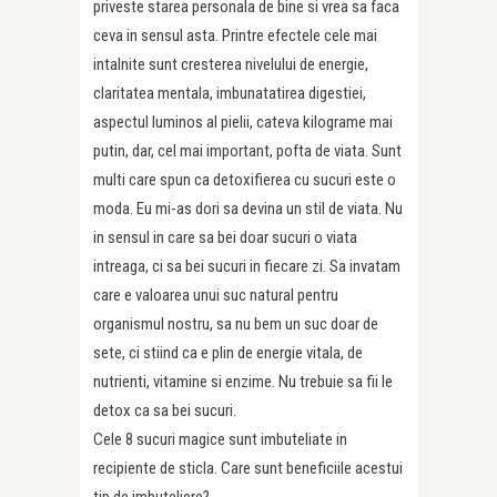
priveste starea personala de bine si vrea sa faca
ceva in sensul asta. Printre efectele cele mai
intalnite sunt cresterea nivelului de energie,
claritatea mentala, imbunatatirea digestiei,
aspectul luminos al pielii, cateva kilograme mai
putin, dar, cel mai important, pofta de viata. Sunt
multi care spun ca detoxifierea cu sucuri este o
moda. Eu mi-as dori sa devina un stil de viata. Nu
in sensul in care sa bei doar sucuri o viata
intreaga, ci sa bei sucuri in fiecare zi. Sa invatam
care e valoarea unui suc natural pentru
organismul nostru, sa nu bem un suc doar de
sete, ci stiind ca e plin de energie vitala, de
nutrienti, vitamine si enzime. Nu trebuie sa fii le
detox ca sa bei sucuri.
Cele 8 sucuri magice sunt imbuteliate in
recipiente de sticla. Care sunt beneficiile acestui
tip de imbuteliere?