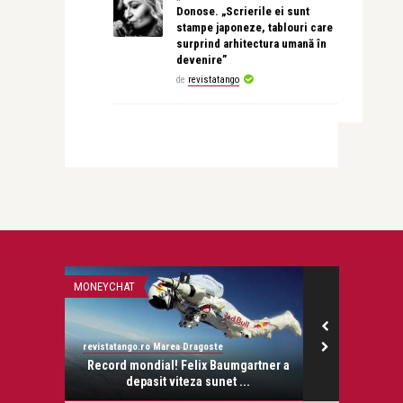
Donose. „Scrierile ei sunt
stampe japoneze, tablouri care
surprind arhitectura umană în
devenire”
de
revistatango
MONEYCHAT
STIRI
revistatango.ro Marea Dragoste
revistatango.ro
onose.
Record mondial! Felix Baumgartner a
Victor Ponta 
depasit viteza sunet ...
cl