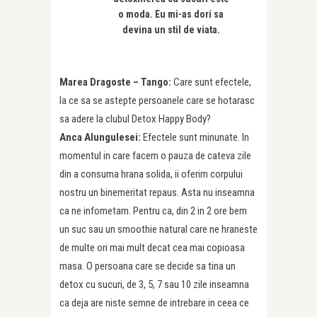
o moda. Eu mi-as dori sa
devina un stil de viata.
Marea Dragoste – Tango:
Care sunt efectele,
la ce sa se astepte persoanele care se hotarasc
sa adere la clubul Detox Happy Body?
Anca Alungulesei:
Efectele sunt minunate. In
momentul in care facem o pauza de cateva zile
din a consuma hrana solida, ii oferim corpului
nostru un binemeritat repaus. Asta nu inseamna
ca ne infometam. Pentru ca, din 2 in 2 ore bem
un suc sau un smoothie natural care ne hraneste
de multe ori mai mult decat cea mai copioasa
masa. O persoana care se decide sa tina un
detox cu sucuri, de 3, 5, 7 sau 10 zile inseamna
ca deja are niste semne de intrebare in ceea ce