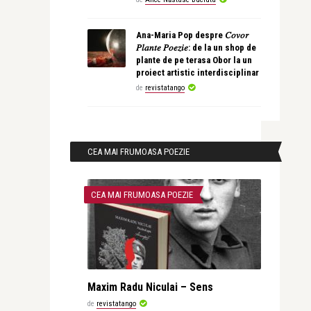
Ana-Maria Pop despre 𝐶𝑜𝑣𝑜𝑟
𝑃𝑙𝑎𝑛𝑡𝑒 𝑃𝑜𝑒𝑧𝑖𝑒: de la un shop de
plante de pe terasa Obor la un
proiect artistic interdisciplinar
de
revistatango
CEA MAI FRUMOASA POEZIE
CEA MAI FRUMOASA POEZIE
Maxim Radu Niculai – Sens
de
revistatango