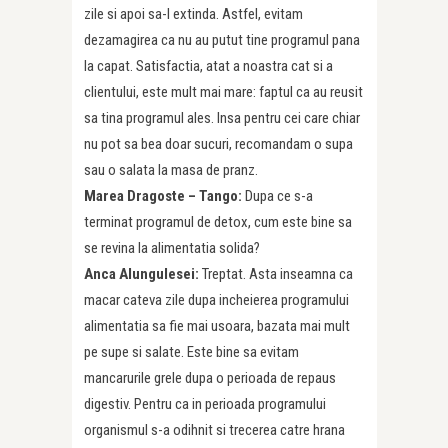
zile si apoi sa-l extinda. Astfel, evitam
dezamagirea ca nu au putut tine programul pana
la capat. Satisfactia, atat a noastra cat si a
clientului, este mult mai mare: faptul ca au reusit
sa tina programul ales. Insa pentru cei care chiar
nu pot sa bea doar sucuri, recomandam o supa
sau o salata la masa de pranz.
Marea Dragoste – Tango:
Dupa ce s-a
terminat programul de detox, cum este bine sa
se revina la alimentatia solida?
Anca Alungulesei:
Treptat. Asta inseamna ca
macar cateva zile dupa incheierea programului
alimentatia sa fie mai usoara, bazata mai mult
pe supe si salate. Este bine sa evitam
mancarurile grele dupa o perioada de repaus
digestiv. Pentru ca in perioada programului
organismul s-a odihnit si trecerea catre hrana