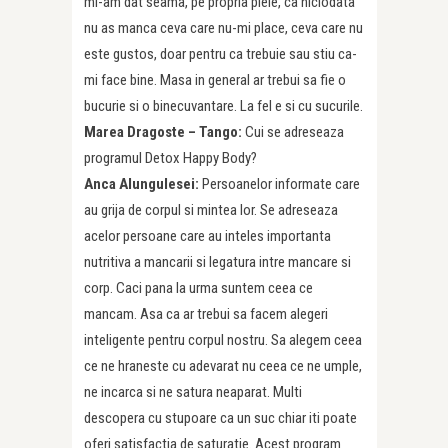
mi-am dat seama, pe propria piele, ca niciodata
nu as manca ceva care nu-mi place, ceva care nu
este gustos, doar pentru ca trebuie sau stiu ca-
mi face bine. Masa in general ar trebui sa fie o
bucurie si o binecuvantare. La fel e si cu sucurile.
Marea Dragoste – Tango:
Cui se adreseaza
programul Detox Happy Body?
Anca Alungulesei:
Persoanelor informate care
au grija de corpul si mintea lor. Se adreseaza
acelor persoane care au inteles importanta
nutritiva a mancarii si legatura intre mancare si
corp. Caci pana la urma suntem ceea ce
mancam. Asa ca ar trebui sa facem alegeri
inteligente pentru corpul nostru. Sa alegem ceea
ce ne hraneste cu adevarat nu ceea ce ne umple,
ne incarca si ne satura neaparat. Multi
descopera cu stupoare ca un suc chiar iti poate
oferi satisfactia de saturatie. Acest program