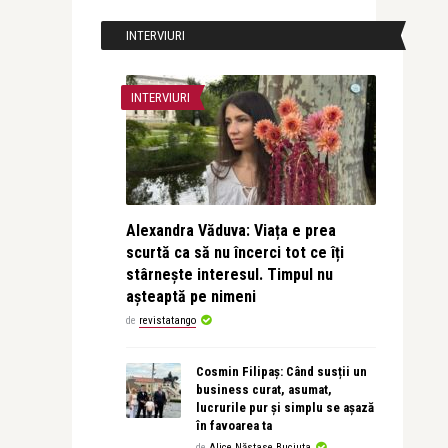
INTERVIURI
INTERVIURI
Alexandra Văduva: Viața e prea
scurtă ca să nu încerci tot ce îți
stârnește interesul. Timpul nu
așteaptă pe nimeni
de
revistatango
Cosmin Filipaș: Când susții un
business curat, asumat,
lucrurile pur și simplu se așază
în favoarea ta
de
Alice Năstase Buciuta