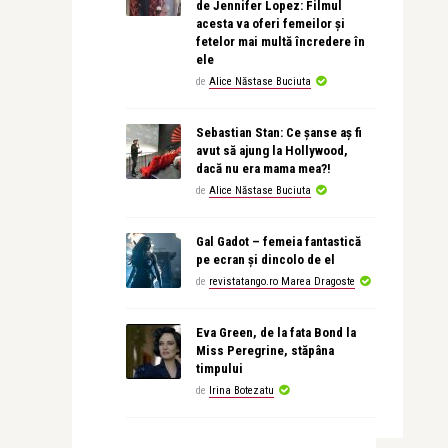
de Jennifer Lopez: Filmul
acesta va oferi femeilor și
fetelor mai multă încredere în
ele
de
Alice Năstase Buciuta
Sebastian Stan: Ce șanse aș fi
avut să ajung la Hollywood,
dacă nu era mama mea?!
de
Alice Năstase Buciuta
Gal Gadot – femeia fantastică
pe ecran și dincolo de el
de
revistatango.ro Marea Dragoste
Eva Green, de la fata Bond la
Miss Peregrine, stăpâna
timpului
de
Irina Botezatu