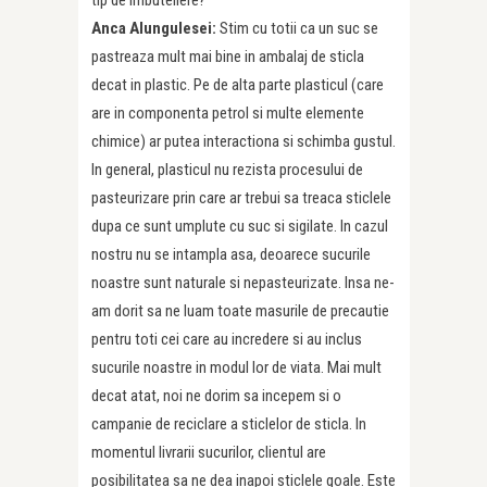
Anca Alungulesei:
Stim cu totii ca un suc se
pastreaza mult mai bine in ambalaj de sticla
decat in plastic. Pe de alta parte plasticul (care
are in componenta petrol si multe elemente
chimice) ar putea interactiona si schimba gustul.
In general, plasticul nu rezista procesului de
pasteurizare prin care ar trebui sa treaca sticlele
dupa ce sunt umplute cu suc si sigilate. In cazul
nostru nu se intampla asa, deoarece sucurile
noastre sunt naturale si nepasteurizate. Insa ne-
am dorit sa ne luam toate masurile de precautie
pentru toti cei care au incredere si au inclus
sucurile noastre in modul lor de viata. Mai mult
decat atat, noi ne dorim sa incepem si o
campanie de reciclare a sticlelor de sticla. In
momentul livrarii sucurilor, clientul are
posibilitatea sa ne dea inapoi sticlele goale. Este