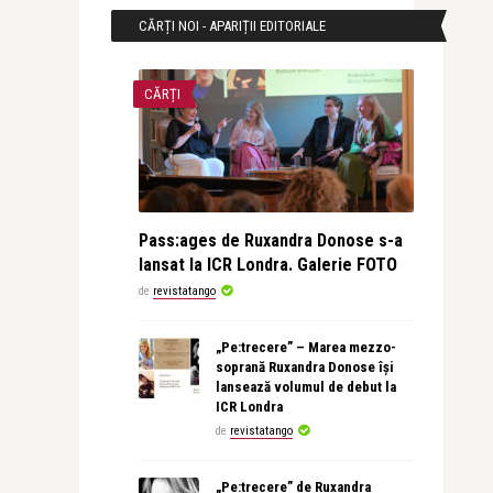
CĂRȚI NOI - APARIȚII EDITORIALE
CĂRȚI
Pass:ages de Ruxandra Donose s-a
lansat la ICR Londra. Galerie FOTO
de
revistatango
„Pe:trecere” – Marea mezzo-
soprană Ruxandra Donose își
lansează volumul de debut la
ICR Londra
de
revistatango
„Pe:trecere” de Ruxandra