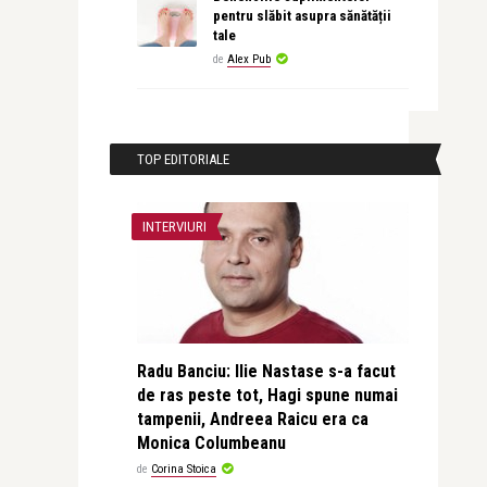
pentru slăbit asupra sănătății
tale
de
Alex Pub
TOP EDITORIALE
INTERVIURI
Radu Banciu: Ilie Nastase s-a facut
de ras peste tot, Hagi spune numai
tampenii, Andreea Raicu era ca
Monica Columbeanu
de
Corina Stoica