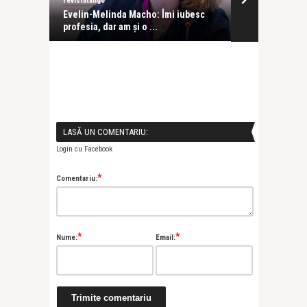
revistatango
Alex Pub
Evelin-Melinda Macho: Îmi iubesc
Erori frecvent
profesia, dar am și o ...
alegerea rechi
LASĂ UN COMENTARIU:
Login cu Facebook
*
Comentariu:
*
*
Nume:
Email: