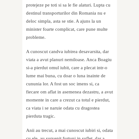
protejeze pe toti si sa le fie alaturi. Lupta cu
destinul transporturilor din Romania nu e
deloc simpla, asta se stie. A ajuns la un
minister foarte complicat, care pune multe
probleme.
A cunoscut candva iubirea desavarsita, dar
viata a avut planuri nemiloase. Anca Boagiu
si-a pierdut omul iubit, care a plecat intr-o
lume mai buna, cu doar o luna inainte de
cununia lor. A fost un soc imens si, ca
fiecare om aflat in asemenea dezastru, a avut
momente in care a crezut ca totul e pierdut,
ca viata i se naruie odata cu dragostea
pierduta tragic.
Anii au trecut, a mai cunoscut iubiri si, odata
cu ele, au survenit furtuni in suflet, dar a