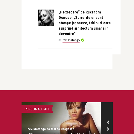
„Pe:trecere” de Ruxandra
Donose. „Scrierile ei sunt
stampe japoneze, tablouri care
surprind arhitectura umană în
devenire”
de
revistatango
PERSONALITATI
MAKE IT SIMPLE
revistatango.ro Marea Dragoste
revistatango