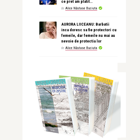
ce pret am platit…
de
Alice Năstase Buciuta
AURORA LIICEANU: Barbatii
inca doresc sa fie protectori cu
femeile, dar femeile nu mai au
nevoie de protectia lor
de
Alice Năstase Buciuta