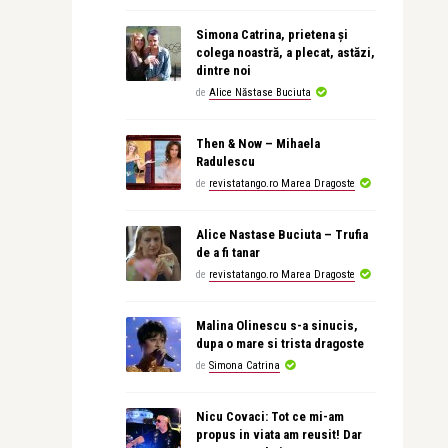
Simona Catrina, prietena și
colega noastră, a plecat, astăzi,
dintre noi
de
Alice Năstase Buciuta
Then & Now – Mihaela
Radulescu
de
revistatango.ro Marea Dragoste
Alice Nastase Buciuta – Trufia
de a fi tanar
de
revistatango.ro Marea Dragoste
Malina Olinescu s-a sinucis,
dupa o mare si trista dragoste
de
Simona Catrina
Nicu Covaci: Tot ce mi-am
propus in viata am reusit! Dar