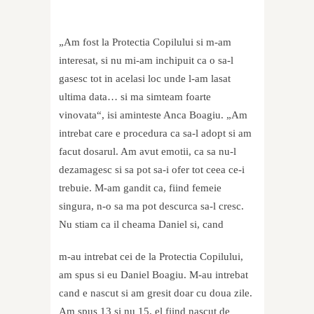
„Am fost la Protectia Copilului si m-am
interesat, si nu mi-am inchipuit ca o sa-l
gasesc tot in acelasi loc unde l-am lasat
ultima data… si ma simteam foarte
vinovata“, isi aminteste Anca Boagiu. „Am
intrebat care e procedura ca sa-l adopt si am
facut dosarul. Am avut emotii, ca sa nu-l
dezamagesc si sa pot sa-i ofer tot ceea ce-i
trebuie. M-am gandit ca, fiind femeie
singura, n-o sa ma pot descurca sa-l cresc.
Nu stiam ca il cheama Daniel si, cand
m-au intrebat cei de la Protectia Copilului,
am spus si eu Daniel Boagiu. M-au intrebat
cand e nascut si am gresit doar cu doua zile.
Am spus 13 si nu 15, el fiind nascut de