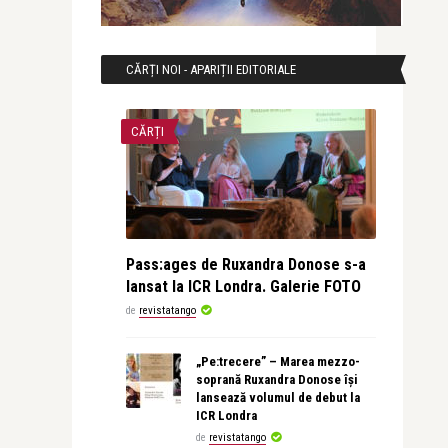
CĂRȚI NOI - APARIȚII EDITORIALE
CĂRȚI
Pass:ages de Ruxandra Donose s-a
lansat la ICR Londra. Galerie FOTO
de
revistatango
„Pe:trecere” – Marea mezzo-
soprană Ruxandra Donose își
lansează volumul de debut la
ICR Londra
de
revistatango