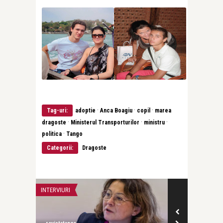
·
·
·
Tag-uri:
adoptie
Anca Boagiu
copil
marea
·
·
·
dragoste
Ministerul Transporturilor
ministru
·
politica
Tango
Categorii:
Dragoste
INTERVIURI
ADVERT