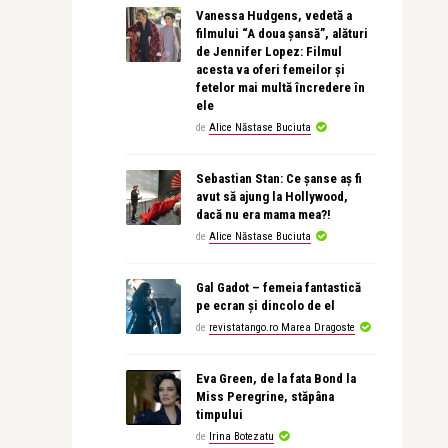
Vanessa Hudgens, vedetă a
filmului “A doua șansă”, alături
de Jennifer Lopez: Filmul
acesta va oferi femeilor și
fetelor mai multă încredere în
ele
de
Alice Năstase Buciuta
Sebastian Stan: Ce șanse aș fi
avut să ajung la Hollywood,
dacă nu era mama mea?!
de
Alice Năstase Buciuta
Gal Gadot – femeia fantastică
pe ecran și dincolo de el
de
revistatango.ro Marea Dragoste
Eva Green, de la fata Bond la
Miss Peregrine, stăpâna
timpului
de
Irina Botezatu