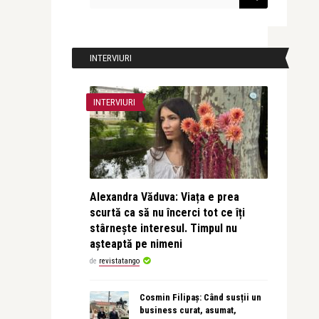
INTERVIURI
INTERVIURI
Alexandra Văduva: Viața e prea
scurtă ca să nu încerci tot ce îți
stârnește interesul. Timpul nu
așteaptă pe nimeni
de
revistatango
Cosmin Filipaș: Când susții un
business curat, asumat,