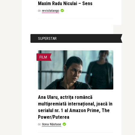
Maxim Radu Niculai – Sens
de
revistatango
SUPERSTAR
FILM
Ana Ularu, actrița româncă
multipremiată internațional, joacă în
serialul nr. 1 al Amazon Prime, The
Power/Puterea
de
Ilona Năstase