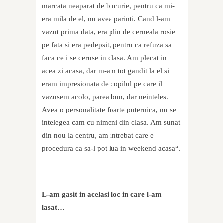
marcata neaparat de bucurie, pentru ca mi-
era mila de el, nu avea parinti. Cand l-am
vazut prima data, era plin de cerneala rosie
pe fata si era pedepsit, pentru ca refuza sa
faca ce i se ceruse in clasa. Am plecat in
acea zi acasa, dar m-am tot gandit la el si
eram impresionata de copilul pe care il
vazusem acolo, parea bun, dar neinteles.
Avea o personalitate foarte puternica, nu se
intelegea cam cu nimeni din clasa. Am sunat
din nou la centru, am intrebat care e
procedura ca sa-l pot lua in weekend acasa“.
L-am gasit in acelasi loc in care l-am
lasat…