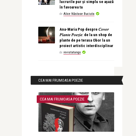
lucrurile pur și simplu se așază
în favoarea ta
de
Alice Năstase Buciuta
Ana-Maria Pop despre 𝐶𝑜𝑣𝑜𝑟
𝑃𝑙𝑎𝑛𝑡𝑒 𝑃𝑜𝑒𝑧𝑖𝑒: de la un shop de
plante de pe terasa Obor la un
proiect artistic interdisciplinar
de
revistatango
CEA MAI FRUMOASA POEZIE
CEA MAI FRUMOASA POEZIE