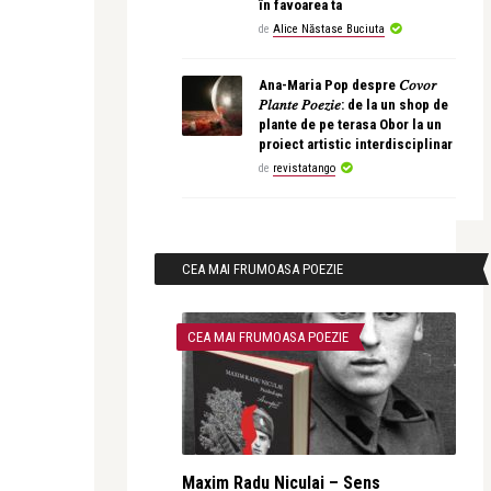
în favoarea ta
de
Alice Năstase Buciuta
Ana-Maria Pop despre 𝐶𝑜𝑣𝑜𝑟
𝑃𝑙𝑎𝑛𝑡𝑒 𝑃𝑜𝑒𝑧𝑖𝑒: de la un shop de
plante de pe terasa Obor la un
proiect artistic interdisciplinar
de
revistatango
CEA MAI FRUMOASA POEZIE
CEA MAI FRUMOASA POEZIE
Maxim Radu Niculai – Sens