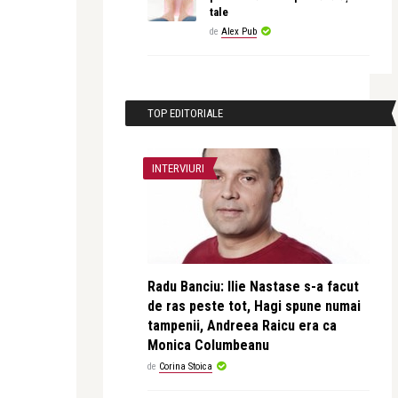
tale
de
Alex Pub
TOP EDITORIALE
INTERVIURI
Radu Banciu: Ilie Nastase s-a facut
de ras peste tot, Hagi spune numai
tampenii, Andreea Raicu era ca
Monica Columbeanu
de
Corina Stoica