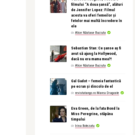
filmului “A doua șansă”, alături
de Jennifer Lopez: Filmul
acesta va oferi femeilor și
fetelor mai multă încredere în
ele
de
Alice Năstase Buciuta
Sebastian Stan: Ce șanse aș fi
avut să ajung la Hollywood,
dacă nu era mama mea?!
de
Alice Năstase Buciuta
Gal Gadot – femeia fantastică
pe ecran și dincolo de el
de
revistatango.ro Marea Dragoste
Eva Green, de la fata Bond la
Miss Peregrine, stăpâna
timpului
de
Irina Botezatu