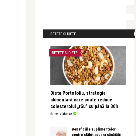
RETETE SI DIETE
RETETE SI DIETE
Dieta Portofoliu, strategia
alimentară care poate reduce
colesterolul „rău” cu până la 30%
de
revistatango
Beneficiile suplimentelor
pentru slăbit asupra sănătății