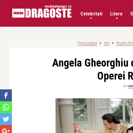
Celebritati
Litere
S
Prima pagină
Stiri
Angela Ghe
Angela Gheorghiu 
Operei R
de
rev