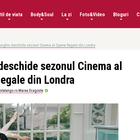
til de viata
Body&Soul
La zi
Foto&Video
Bloguri
C
orghiu deschide sezonul Cinema al Operei Regale din Londra
deschide sezonul Cinema al
egale din Londra
istatango.ro Marea Dragoste