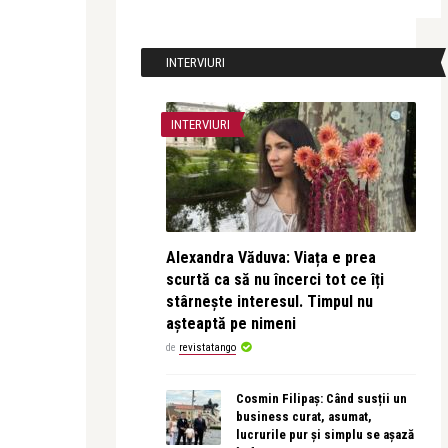
INTERVIURI
INTERVIURI
Alexandra Văduva: Viața e prea
scurtă ca să nu încerci tot ce îți
stârnește interesul. Timpul nu
așteaptă pe nimeni
de
revistatango
Cosmin Filipaș: Când susții un
business curat, asumat,
lucrurile pur și simplu se așază