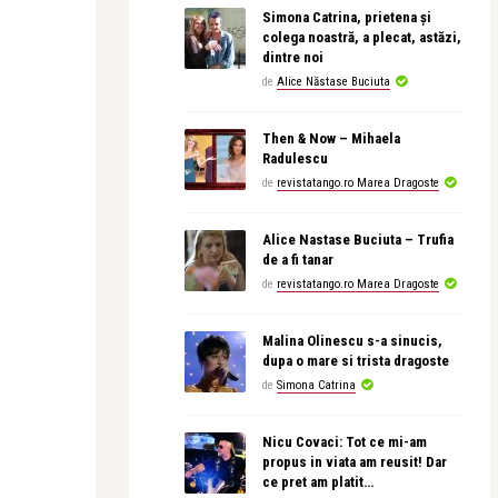
Simona Catrina, prietena și
colega noastră, a plecat, astăzi,
dintre noi
de
Alice Năstase Buciuta
Then & Now – Mihaela
Radulescu
de
revistatango.ro Marea Dragoste
Alice Nastase Buciuta – Trufia
de a fi tanar
de
revistatango.ro Marea Dragoste
Malina Olinescu s-a sinucis,
dupa o mare si trista dragoste
de
Simona Catrina
Nicu Covaci: Tot ce mi-am
propus in viata am reusit! Dar
ce pret am platit…