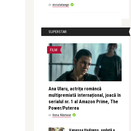
de
revistatango
SUPERSTAR
FILM
Ana Ularu, actrița româncă
multipremiată internațional, joacă în
serialul nr. 1 al Amazon Prime, The
Power/Puterea
de
Ilona Năstase
Vanessa Hudgens, vedetă a